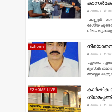
കാസര്‍കോ
Ammus
Mon
കണ്ണൂര്‍ : 
ദേശീയ ചൂണ്ടയി
ഗ്രാം തൂക്കമുള്
നിര്യാത
Ezhome
Ammus
Wed
ഏഴോം: ഏഴോം 
മുസ്ലിം ജമാ
അബ്ദുല്ലക്കുട
കാർഷിക 
EZHOME LIVE
ഗ്രാമപ്പഞ
Ammus
Fri