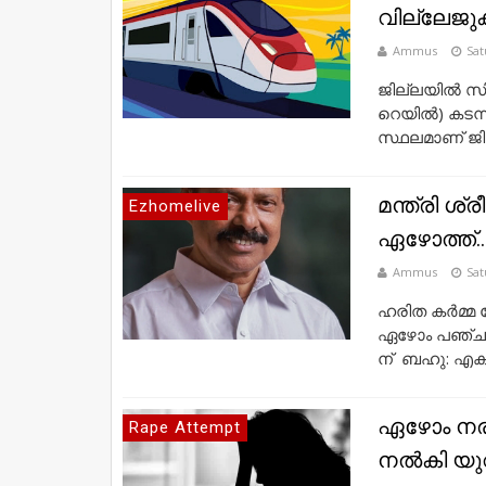
വില്ലേജുക
Ammus
Sat
ജില്ലയില്‍ 
റെയില്‍) കടന
സ്ഥലമാണ്‌ ജില
മന്ത്രി ശ
Ezhomelive
ഏഴോത്ത്..
Ammus
Sat
ഹരിത കർമ്മ
ഏഴോം പഞ്ചായ
ന് ബഹു: എക്‌സ
ഏഴോം നരി
Rape Attempt
നൽകി യുവ