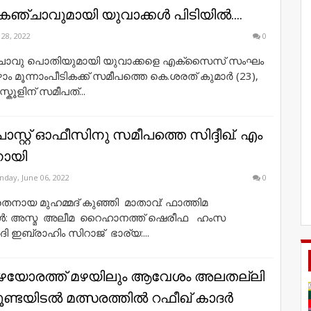
കഞ്ചാവുമായി യുവാക്കൾ പിടിയിൽ....
 28, 2022
0
ചാവു പൊതിയുമായി യുവാക്കളെ എക്സൈസ് സംഘം
ോം മൂന്നാംപീടികക്ക് സമീപത്തെ കെ.ശരത് കുമാർ (23),
്കൂളിന് സമീപത്...
ോസ്റ്റ് ഓഫീസിനു സമീപത്തെ സിദ്ദീഖ്. എം
നായി
day, June 06, 2022
0
േതനായ മുഹമ്മദ് കുഞ്ഞി മാതാവ്: ഫാത്തിമ
: അസ്മ അലീമ റൈഹാനത്ത് ഷെരീഫ ഹംസ
 ഇബ്രാഹിം സിറാജ് ഭാര്യ:...
ഴയോരത്ത് മഴയിലും ആവേശം അലതല്ലി
ണ്ടയിടല്‍ മത്സരത്തില്‍ റഫീഖ് കാദര്‍