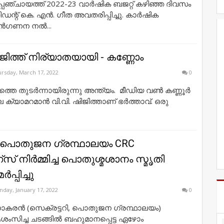
്പഞ്ചായത്ത് 2022-23 വാർഷിക ബജറ്റ് കഴിഞ്ഞ ദിവസം
ന്റ് കെ. എൻ. ഗീത അവതരിപ്പിച്ചു. കാർഷിക
മുൻഗണന നൽ...
ിത്ത് നിര്യാതയായി - കണ്ണോം
rsday, March 17, 2022
0
െ തുടർന്നായിരുന്നു അന്ത്യം. മീഡിയ വൺ കണ്ണൂർ
ക്യാമറമാൻ വി.വി. ഷിജിത്താണ് ഭർത്താവ്. ഒരു
് പൊതുജന ഗ്രന്ഥാലയം CRC
് നിർമ്മിച്ച പൊതുശ്മശാനം സ്മൃതി
പ്പിച്ചു
day, January 17, 2022
0
ധാകരൻ (സെക്രട്ടറി, പൊതുജന ഗ്രന്ഥാലയം)
സിച്ച ചടങ്ങിൽ ബഹുമാനപ്പെട്ട ഏഴോം