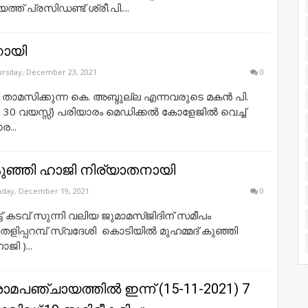
ത് പ്രസിഡണ്ട് ശ്രീ.പി....
നായി
rsday, December 23, 2021
0
 താമസിക്കുന്ന കെ. അബ്ദുല്ല എന്നവരുടെ മകൻ പി.
 30 വയസ്സ്) പരിയാരം മെഡിക്കൽ കോളേജിൽ വെച്ച്
ര...
കുഞ്ഞി ഹാജി നിര്യാതനായി
day, December 19, 2021
0
 കടവ് സുന്നി വലിയ ജുമാമസ്ജിദിന് സമീപം
 തളിപ്പറമ്പ് സ്വദേശി കൊടിയിൽ മുഹമ്മദ് കുഞ്ഞി
ാജി )...
മപഞ്ചായത്തിൽ ഇന്ന് (15-11-2021) 7