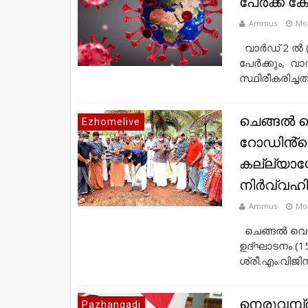
പേർക്ക് ക
Ammus
Mo
വാർഡ് 2 ൽ (
പേർക്കും, വ
സ്ഥിരീകരിച്ച
ചെങ്ങൽ വെസ്
Ezhomelive
റോഡിൻ്റെ
കല്ല്യാശ്
നിർവ്വഹിച
Ammus
Mo
ചെങ്ങൽ വെസ്റ്
ഉദ്ഘാടനം (15
ശ്രീ.എം.വിജിൻ
നെരുവമ്പ
Pazhangadi