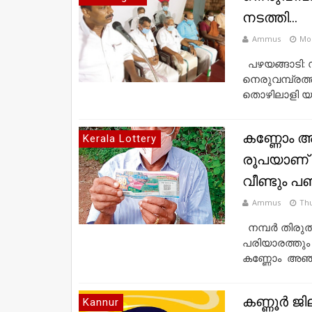
നടത്തി...
Ammus
Mo
പഴയങ്ങാടി: 
നെരുവമ്പ്രത
തൊഴിലാളി യൂ
കണ്ണോം അ
Kerala Lottery
രൂപയാണ് തട
വീണ്ടും പണ
Ammus
Thu
നമ്പർ തിരുത്ത
പരിയാരത്തും ന
കണ്ണോം അഞ്ച
കണ്ണൂർ ജി
Kannur