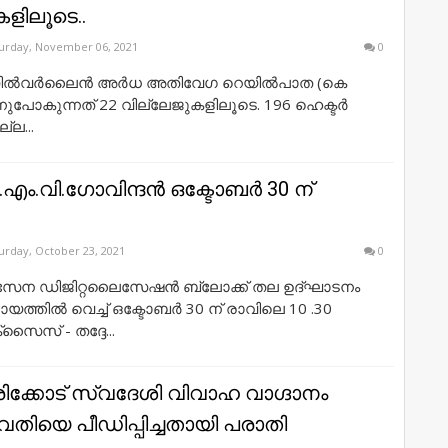
ളിലൂടെ..
urday, November 06, 2021
0
സില്‍വര്‍ലൈന്‍ അര്‍ധ അതിവേഗ റെയില്‍പാത (കെ
്നുപോകുന്നത്‌ 22 വില്ലേജുകളിലൂടെ. 196 ഹെക്ടര്‍
്ല...
്രീ.എം.വി.ഗോവിന്ദൻ ഒക്ടോബർ 30 ന്
urday, October 23, 2021
0
 സേന ഡിജിറ്റലൈസേഷൻ ബ്ലോക്ക് തല ഉദ്ഘാടനം
ത്തിൽ വെച്ച് ഒക്ടോബർ 30 ന് രാവിലെ 10 .30
ൈസ്‌ - തദ്ദേ...
ക്കോട് സ്വദേശി വിവാഹ വാഗ്ദാനം
തിയെ പീഡിപ്പിച്ചതായി പരാതി