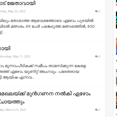
ട് ജേതാവായി
day, May 23, 2022
0
മഴയിലും തോരാത്ത ആവേശത്തോടെ ഏഴോം പുഴയില്‍
ടല്‍ മത്സരം. 69 പേര്‍ പങ്കെടുത്ത മത്സരത്തില്‍, 850
...
നായി
nesday, May 11, 2022
0
മൂന്നാംപീടികക്ക് സമീപം താമസിക്കുന്ന കേരള
അത്ത് ഏഴോം യൂണിറ്റ് അംഗവും പരേതരായ
്ടി ആയിഷ എന്നവ...
മേഖലയ്ക്ക് മുൻഗണന നൽകി ഏഴോം
്ചായത്തും
day, March 25, 2022
0