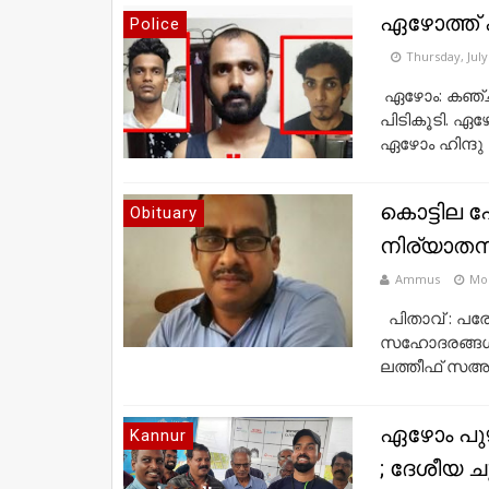
ഏഴോത്ത് 
Police
Thursday, July
ഏഴോം: കഞ്
പിടികൂടി. ഏഴ
ഏഴോം ഹിന്ദു സ
കൊട്ടില പ
Obituary
നിര്യാത
Ammus
Mon
പിതാവ് : പര
സഹോദരങ്ങൾ
ലത്തീഫ് സഅദി
ഏഴോം പു
Kannur
; ദേശീയ ചൂ