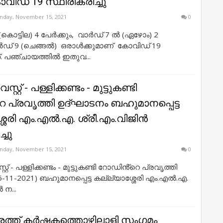
ോവിഡ് 19 സ്ഥിരീകരിച്ചു
nday, November 15, 2021
0
കൊട്ടില) 4 പേർക്കും, വാർഡ് 7 ൽ (ഏഴോം) 2
ാർഡ്‌ 9 (ചെങ്ങൽ) ഒരാൾക്കുമാണ് കോവിഡ് 19
ത്. പഞ്ചായത്തിൽ ഇതുവ...
റ്റ് - പള്ളിക്കണ്ടം - മുട്ടുകണ്ടി
 പ്രവൃത്തി ഉദ്ഘാടനം ബഹുമാനപ്പെട്ട
ശേരി എം.എൽ.എ. ശ്രീ.എം.വിജിൻ
്ചു
nday, November 15, 2021
0
റ് - പള്ളിക്കണ്ടം - മുട്ടുകണ്ടി റോഡിൻ്റെ പ്രവൃത്തി
-11-2021) ബഹുമാനപ്പെട്ട കല്ല്യാശ്ശേരി എം.എൽ.എ.
 ന...
്രത്ത് കർഷകത്തൊഴിലാളി സംഗമം