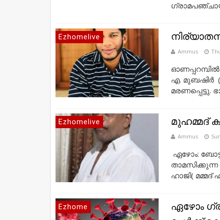
ഗ്രാമപഞ്ചായത്
നിര്യാത
Ezhomelive
Ammus
Thu
ഓണപ്പറമ്പിൽ
എ. മുബഷിർ (
മരണപ്പെട്ടു. ഭാ
മുഹമ്മദ് 
Ezhomelive
Ammus
Sun
ഏഴോം: ബോട്ട്
താമസിക്കുന്ന
ഹാജി( മമ്മദ് ഹ
ഏഴോം ഗ്രാ
Ezhome