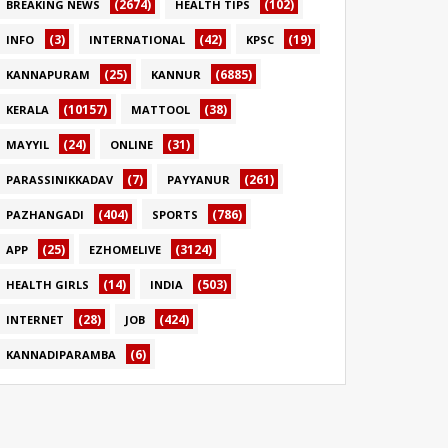
(2674)
(102)
BREAKING NEWS
HEALTH TIPS
(3)
(42)
(19)
INFO
INTERNATIONAL
KPSC
(25)
(6885)
KANNAPURAM
KANNUR
(10157)
(38)
KERALA
MATTOOL
(24)
(31)
MAYYIL
ONLINE
(7)
(261)
PARASSINIKKADAV
PAYYANUR
(404)
(786)
PAZHANGADI
SPORTS
(25)
(3124)
APP
EZHOMELIVE
(14)
(503)
HEALTH GIRLS
INDIA
(28)
(424)
INTERNET
JOB
(6)
KANNADIPARAMBA