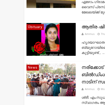
ഏഴോം ഗ്രാമപ
വൈസ് പ്രസിഡ
മേഖലയ്ക്ക് 
ആതിര ഷിജ
Obituary
Ammus
Thu
ഹൃദയാഘാതത്ത
ബ്യൂറോയിലെ 
കുട്ടിയുണ്ട് , ...
നരിക്കോട
News
ബിൽഡിംഗ്സ
നാടിന് സമർ
Ammus
Mon
ശ്രീ. എം.സു
സ്വാഗതം ആശം