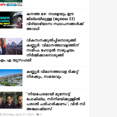
കനത്ത മഴ: നാളെയും ഈ
ജില്ലയിലുള്ള (ജൂലൈ 23)
വിദ്യാഭ്യാസ സ്ഥാപനങ്ങൾക്ക്
അവധി
വികസനക്കുതിപ്പിനൊരുങ്ങി
കണ്ണൂർ: വിമാനത്താവളത്തിന്
സമീപം ഹോട്ടൽ സമുച്ചയം
നിർമ്മിക്കാനൊരുങ്ങി
എം.എ.യൂസഫലി
കണ്ണൂർ വിമാനത്താവള ടിക്കറ്റ്
നിരക്കും, സമയവും
‘നിയമപരമായി മുന്നോട്ട്
പോകില്ല, സിനിമയ്ക്കുള്ളിൽ
പരാതി പരിഹരിക്കണം’; വിൻ സി
അലോഷ്യസ്
Monday, April 21, 2025
0