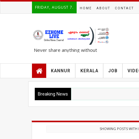
FRIDAY, AUGUST 7.
HOME
ABOUT
CONTACT
Never share anything without
knowing the complete TRUTH..!!!
KANNUR
KERALA
JOB
VID
Breaking News
SHOWING POSTS WITH 