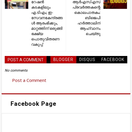
റേഷന്‍
ആർഎസ്എസ്
കടകളിലും
പ്രവർത്തകന്റെ
എ.ടിഎം; ഇ-
കൊലപാതകം:
സേവനകേന്ദ്രങ്ങ
ബിജെപി
ൾ ആരംഭിക്കും,
ഹർത്താലിന്
മാറ്റത്തിന് ഒരുങ്ങി
ആഹ്വാനം
ഭക്ഷ്യ
ചെയ്തു
പൊതുവിതരണ
വകുപ്പ്
BLOGGER
DISQUS
FACEBOOK
POST A COMMENT
No comments
Post a Comment
Facebook Page