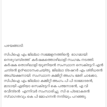
പഴയങ്ങാടി:
സിപിഐ എം ജില്ലാ സമ്മേളനത്തിന്റെ ഭാഗമായി
നെരുവമ്പ്രത്ത് കർഷകത്തൊഴിലാളി സംഗമം നടത്തി.
കർഷക തൊഴിലാളി യൂണിയൻ സംസ്ഥാന സെക്രട്ടറി എൻ
ചന്ദ്രൻ ഉദ്ഘാടനംചെയ്തു. ജില്ലാ ട്രഷറർ എം ശ്രീധരൻ
അധ്യക്ഷനായി. സംസ്ഥാന കമ്മിറ്റി അംഗം മേരി ചാക്കോ,
സിപിഐ എം ജില്ലാ കമ്മിറ്റി അംഗം പി പി ദാമോദരൻ,
മാടായി ഏരിയാ സെക്രട്ടറി കെ പത്മനാഭൻ, എ വി
രവീന്ദ്രൻ എന്നിവർ സംസാരിച്ചു. സി ഒ പ്രഭാകരൻ
സ്വാഗതവും കെ പി മോഹനൻ നന്ദിയും പറഞ്ഞു.