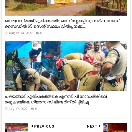
നെരുവമ്പ്രത്ത് പുല്ലാഞ്ഞിട ബസ് സ്റ്റോപ്പിനു സമീപം റോഡ്
സൈഡിൽ 65 സെന്റ് സ്ഥലം വിൽപ്പനക്ക്....
August 14, 2022
0
പഴയങ്ങാടി എരിപുരത്ത് കെ എസ് ടി പി റോഡരികിലെ
തട്ടുകടയിലെ ഗ്യാസ് സിലിണ്ടറിന് തീപ്പിടിച്ചു
July 17, 2022
0
PREVIOUS
NEXT