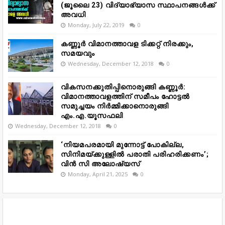
(ജൂലൈ 23) വിദ്യാഭ്യാസ സ്ഥാപനങ്ങൾക്ക്
അവധി
Monday, July 22, 2019
0
കണ്ണൂർ വിമാനത്താവള ടിക്കറ്റ് നിരക്കും,
സമയവും
Wednesday, December 12, 2018
0
വികസനക്കുതിപ്പിനൊരുങ്ങി കണ്ണൂർ:
വിമാനത്താവളത്തിന് സമീപം ഹോട്ടൽ
സമുച്ചയം നിർമ്മിക്കാനൊരുങ്ങി
എം.എ.യൂസഫലി
Wednesday, December 12, 2018
0
‘നിയമപരമായി മുന്നോട്ട് പോകില്ല,
സിനിമയ്ക്കുള്ളിൽ പരാതി പരിഹരിക്കണം’;
വിൻ സി അലോഷ്യസ്
Monday, April 21, 2025
0