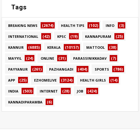
Tags
(2674)
(102)
(3)
BREAKING NEWS
HEALTH TIPS
INFO
(42)
(19)
(25)
INTERNATIONAL
KPSC
KANNAPURAM
(6885)
(10157)
(38)
KANNUR
KERALA
MATTOOL
(24)
(31)
(7)
MAYYIL
ONLINE
PARASSINIKKADAV
(261)
(404)
(786)
PAYYANUR
PAZHANGADI
SPORTS
(25)
(3124)
(14)
APP
EZHOMELIVE
HEALTH GIRLS
(503)
(28)
(424)
INDIA
INTERNET
JOB
(6)
KANNADIPARAMBA