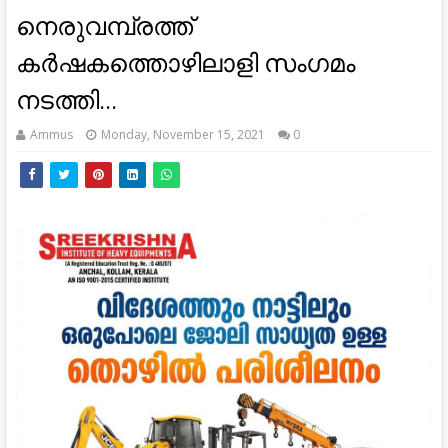
നെരുവമ്പ്രത്ത്
കർഷകത്തൊഴിലാളി സംഗമം
നടത്തി...
Ammus
Monday, November 15, 2021
0