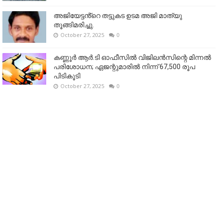
അജിയേട്ടൻ്റെ തട്ടുകട ഉടമ അജി മാത്യു
തൂങ്ങിമരിച്ചു.
October 27, 2025
0
കണ്ണൂര്‍ ആര്‍.ടി ഓഫീസില്‍ വിജിലൻസിന്റെ മിന്നല്‍
പരിശോധന; ഏജന്റുമാരില്‍ നിന്ന് 67,500 രൂപ
പിടികൂടി
October 27, 2025
0