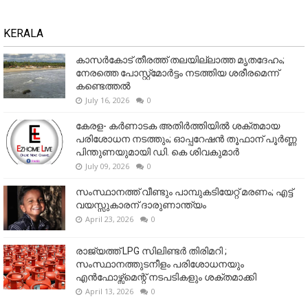
KERALA
കാസർകോട് തീരത്ത് തലയില്ലാത്ത മൃതദേഹം;
നേരത്തെ പോസ്റ്റ്‌മോർട്ടം നടത്തിയ ശരീരമെന്ന്
കണ്ടെത്തൽ
July 16, 2026
0
കേരള- കർണാടക അതിർത്തിയിൽ ശക്തമായ
പരിശോധന നടത്തും; ഓപ്പറേഷൻ തൂഫാന് പൂർണ്ണ
പിന്തുണയുമായി ഡി. കെ ശിവകുമാർ
July 09, 2026
0
സംസ്ഥാനത്ത് വീണ്ടും പാമ്പുകടിയേറ്റ് മരണം; എട്ട്
വയസ്സുകാരന് ദാരുണാന്ത്യം
April 23, 2026
0
രാജ്യത്ത് LPG സിലിണ്ടർ തിരിമറി ;
സംസ്ഥാനത്തുടനീളം പരിശോധനയും
എൻഫോഴ്സ്മെന്റ് നടപടികളും ശക്തമാക്കി
April 13, 2026
0