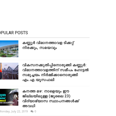
OPULAR POSTS
കണ്ണൂർ വിമാനത്താവള ടിക്കറ്റ്
നിരക്കും, സമയവും
വികസനക്കുതിപ്പിനൊരുങ്ങി കണ്ണൂർ:
വിമാനത്താവളത്തിന് സമീപം ഹോട്ടൽ
സമുച്ചയം നിർമ്മിക്കാനൊരുങ്ങി
എം.എ.യൂസഫലി
കനത്ത മഴ: നാളെയും ഈ
ജില്ലയിലുള്ള (ജൂലൈ 23)
വിദ്യാഭ്യാസ സ്ഥാപനങ്ങൾക്ക്
അവധി
Monday, July 22, 2019
0