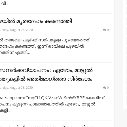
ീ...
ുഴയിൽ മൃതദേഹം കണ്ടെത്തി
urday, August 08, 2020
0
ടൂൽ തങ്ങളെ പള്ളിക്ക് സമീപമുള്ള പുഴയോരത്ത്
േഹം കണ്ടെത്തി. ഇന്ന് രാവിലെ പുഴയിൽ
്തിന് എത്തി...
മ്പർക്കവ്യാപനം : ഏഴോം, മാട്ടൂൽ
്തുകളിൽ അതിജാഗ്രതാ നിർദേശം
urday, August 08, 2020
0
t.whatsapp.com/CmqCt1QKJVz4eWtSmWYBPF കോവിഡ്
ാപനം കൂടുന്ന പശ്ചാത്തലത്തിൽ ഏഴോം, മാട്ടൂൽ
ളി...