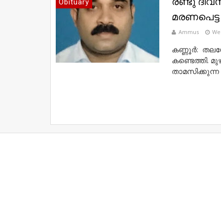
രണ്ടു ദി
Obituary
മരണപെട്ട
Ammus
Wed
കണ്ണൂർ: തലശ
കണ്ടെത്തി. 
താമസിക്കുന്ന