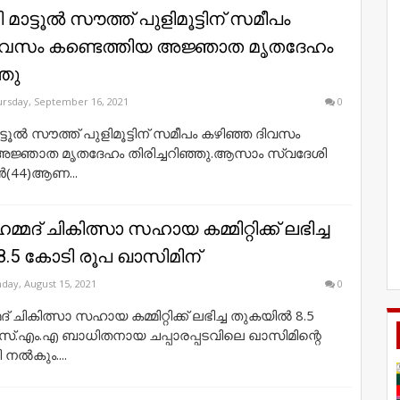
മാട്ടൂൽ സൗത്ത് പുളിമൂട്ടിന് സമീപം
ിവസം കണ്ടെത്തിയ അജ്ഞാത മൃതദേഹം
്ഞു
rsday, September 16, 2021
0
ട്ടൂൽ സൗത്ത് പുളിമൂട്ടിന് സമീപം കഴിഞ്ഞ ദിവസം
അജ്ഞാത മൃതദേഹം തിരിച്ചറിഞ്ഞു.ആസാം സ്വദേശി
ൻ(44)ആണ...
ഹമ്മദ് ചികിത്സാ സഹായ കമ്മിറ്റിക്ക് ലഭിച്ച
.5 കോടി രൂപ ഖാസിമിന്
day, August 15, 2021
0
മദ് ചികിത്സാ സഹായ കമ്മിറ്റിക്ക് ലഭിച്ച തുകയിൽ 8.5
്.എം.എ ബാധിതനായ ചപ്പാരപ്പടവിലെ ഖാസിമിന്റെ
 നൽകും....