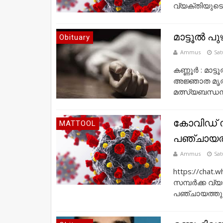
വ്യക്തിയുടെ വ
മാട്ടൂൽ പ
Obituary
Ammus
Sat
കണ്ണൂർ : മാട്
അജ്ഞാത മൃതദ
മത്സ്യബന്ധനത
കോവിഡ് സ
MATTOOL
പഞ്ചായത
Ammus
Sat
https://cha
സമ്പർക്ക വ്യ
പഞ്ചായത്തുക