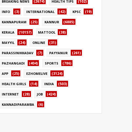
(2674)
(102)
BREAKING NEWS
HEALTH TIPS
(3)
(42)
(19)
INFO
INTERNATIONAL
KPSC
(25)
(6885)
KANNAPURAM
KANNUR
(10157)
(38)
KERALA
MATTOOL
(24)
(31)
MAYYIL
ONLINE
(7)
(261)
PARASSINIKKADAV
PAYYANUR
(404)
(786)
PAZHANGADI
SPORTS
(25)
(3124)
APP
EZHOMELIVE
(14)
(503)
HEALTH GIRLS
INDIA
(28)
(424)
INTERNET
JOB
(6)
KANNADIPARAMBA