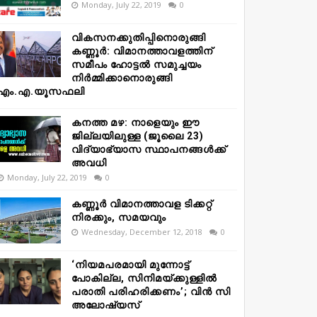
Monday, July 22, 2019
0
വികസനക്കുതിപ്പിനൊരുങ്ങി
കണ്ണൂർ: വിമാനത്താവളത്തിന്
സമീപം ഹോട്ടൽ സമുച്ചയം
നിർമ്മിക്കാനൊരുങ്ങി
എം.എ.യൂസഫലി
കനത്ത മഴ: നാളെയും ഈ
ജില്ലയിലുള്ള (ജൂലൈ 23)
വിദ്യാഭ്യാസ സ്ഥാപനങ്ങൾക്ക്
അവധി
Monday, July 22, 2019
0
കണ്ണൂർ വിമാനത്താവള ടിക്കറ്റ്
നിരക്കും, സമയവും
Wednesday, December 12, 2018
0
‘നിയമപരമായി മുന്നോട്ട്
പോകില്ല, സിനിമയ്ക്കുള്ളിൽ
പരാതി പരിഹരിക്കണം’; വിൻ സി
അലോഷ്യസ്