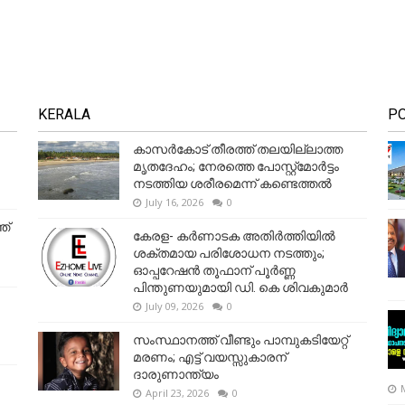
KERALA
P
കാസർകോട് തീരത്ത് തലയില്ലാത്ത
മൃതദേഹം; നേരത്തെ പോസ്റ്റ്‌മോർട്ടം
നടത്തിയ ശരീരമെന്ന് കണ്ടെത്തൽ
July 16, 2026
0
ത്
കേരള- കർണാടക അതിർത്തിയിൽ
ശക്തമായ പരിശോധന നടത്തും;
ഓപ്പറേഷൻ തൂഫാന് പൂർണ്ണ
പിന്തുണയുമായി ഡി. കെ ശിവകുമാർ
July 09, 2026
0
സംസ്ഥാനത്ത് വീണ്ടും പാമ്പുകടിയേറ്റ്
മരണം; എട്ട് വയസ്സുകാരന്
ദാരുണാന്ത്യം
April 23, 2026
0