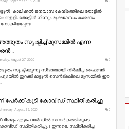
sday, September 15, 2020
0
ാട്ടൂൽ കാലിക്കൽ ജനവാസ കേന്ദ്രത്തിലെ തോട്ടിൽ
ം തളളി.. തോട്ടിൽ നിന്നും രൂക്ഷഗന്ധം കാരണം
ോക്കിയപ്പോഴ...
അത്ഭുതം സൃഷ്ടിച്ച് മുസമ്മിൽ എന്ന
ാരൻ...
rsday, August 27, 2020
0
ഭുതം സൃഷ്ടിക്കുന്നു സ്വന്തമായി നിർമ്മിച്ച ഫൈബർ
ൂൽ പുഴയിൽ ഇറക്കി മാട്ടൂൽ സെൻട്രലിലെ മുസമ്മിൽ ഈ
.
ന്ന് പേർക്ക് കൂടി കോവിഡ് സ്ഥിതീകരിച്ചു
nesday, August 26, 2020
0
ന് വീണ്ടും എട്ടാം വാർഡിൽ സമ്പർക്കത്തിലൂടെ
 കോവിഡ് സ്ഥിതീകരിച്ചു. ( ഇന്നലെ സ്ഥിരീകരിച്ച