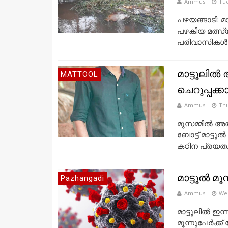
Ammus
Tue
പഴയങ്ങാടി: മ
പഴകിയ മത്സ്യ
പരിവാസികൾ ന
മാട്ടൂലിൽ 
MATTOOL
ചെറുപ്പക്ക
Ammus
Thu
മുസമ്മിൽ അത്
ബോട്ട് മാട്ട
കഠിന പ്രയത..
മാട്ടൂൽ മൂ
Pazhangadi
Ammus
Wed
മാട്ടൂലിൽ ഇന്
മൂന്നുപേർക്ക്