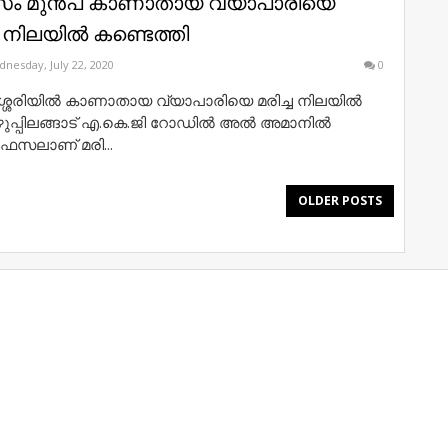
വസം മുൻപ് കാണാതായ വ്യാപാരിയെ
 നിലയിൽ കണ്ടെത്തി
nesday, July 22, 2020
0
്ശേരിയിൽ കാണാതായ വ്യാപാരിയെ മരിച്ച നിലയിൽ
മുഴുപ്പിലങ്ങാട് എ.കെ.ജി റോഡിൽ അൽ അമാനിൽ
 ഫസലാണ് മരി...
OLDER POSTS