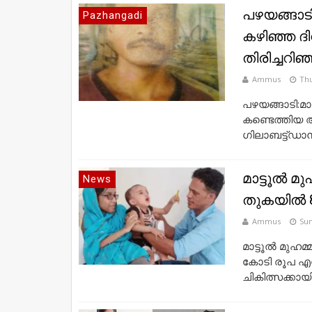
പഴയങ്ങാടി 
Pazhangadi
കഴിഞ്ഞ ദ
തിരിച്ചറിഞ
Ammus
Thu
പഴയങ്ങാടി:മാ
കണ്ടെത്തിയ 
ഗിലാബട്ട്ഡാ
മാട്ടൂൽ മു
News
തുകയിൽ 8
Ammus
Sun
മാട്ടൂൽ മുഹമ്
കോടി രൂപ എസ
ചികിത്സക്കായി