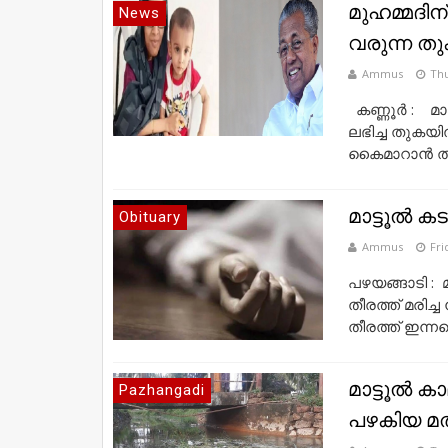
മുഹമ്മദിന
News
വരുന്ന ത
Ammus
Thu
കണ്ണൂർ : മാട
ലഭിച്ച തുകയ
കൈമാറാൻ തീര
മാട്ടൂൽ കട
Obituary
Ammus
Fri
പഴയങ്ങാടി : 
തീരത്ത് മരിച
തീരത്ത് ഇന്നല
മാട്ടൂൽ ക
Pazhangadi
പഴകിയ മത്