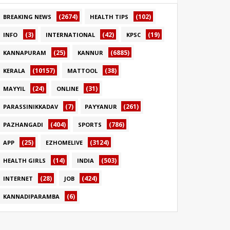
(2674)
(102)
BREAKING NEWS
HEALTH TIPS
(3)
(42)
(19)
INFO
INTERNATIONAL
KPSC
(25)
(6885)
KANNAPURAM
KANNUR
(10157)
(38)
KERALA
MATTOOL
(24)
(31)
MAYYIL
ONLINE
(7)
(261)
PARASSINIKKADAV
PAYYANUR
(404)
(786)
PAZHANGADI
SPORTS
(25)
(3124)
APP
EZHOMELIVE
(14)
(503)
HEALTH GIRLS
INDIA
(28)
(424)
INTERNET
JOB
(6)
KANNADIPARAMBA