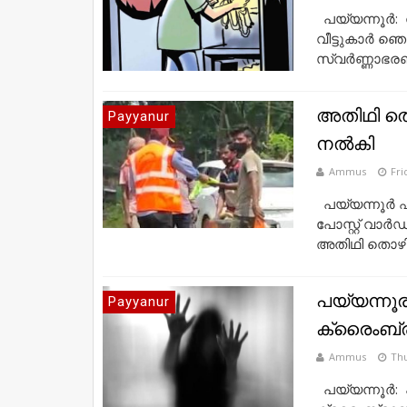
പയ്യന്നൂര്‍:
വീട്ടുകാർ ഞെ
സ്വർണ്ണാഭരണ
അതിഥി തൊഴി
Payyanur
നൽകി
Ammus
Fri
പയ്യന്നൂർ ഫ
പോസ്റ്റ് വാ
അതിഥി തൊഴിലാള
പയ്യന്ന
Payyanur
ക്രൈംബ്
Ammus
Thu
പയ്യന്നൂര്