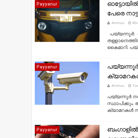
ഓട്ടോയിൽ
Payyanur
പേരെ നാട്ട
Ammus
Mon
പയ്യന്നൂര്‍
തള്ളാനെത്തിയ
കൈമാറി. പയ്യ
പയ്യന്നൂ
Payyanur
ക്യാമറകൾ
Ammus
Tue
പയ്യന്നൂർ 
സ്ഥാപിക്കും.
ക്യാമറകൾ സ്ഥ
ബംഗാളില്‍
Payyanur