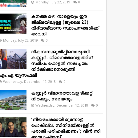
Monday, July 22, 2019
0
കനത്ത മഴ: നാളെയും ഈ
ജില്ലയിലുള്ള (ജൂലൈ 23)
വിദ്യാഭ്യാസ സ്ഥാപനങ്ങൾക്ക്
അവധി
Monday, July 22, 2019
0
വികസനക്കുതിപ്പിനൊരുങ്ങി
കണ്ണൂർ: വിമാനത്താവളത്തിന്
സമീപം ഹോട്ടൽ സമുച്ചയം
നിർമ്മിക്കാനൊരുങ്ങി
എം.എ.യൂസഫലി
Wednesday, December 12, 2018
0
കണ്ണൂർ വിമാനത്താവള ടിക്കറ്റ്
നിരക്കും, സമയവും
Wednesday, December 12, 2018
0
‘നിയമപരമായി മുന്നോട്ട്
പോകില്ല, സിനിമയ്ക്കുള്ളിൽ
പരാതി പരിഹരിക്കണം’; വിൻ സി
അലോഷ്യസ്