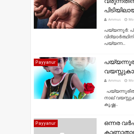
വരുന്നതി
പിടിയിലായ
Ammus
Mo
പയ്യന്നൂര്‍: 
വിദ്യാർത്ഥിന
പയ്യന്ന...
പയ്യന്നൂരി
Payyanur
വയസ്സുകാരി
Ammus
Mo
പയ്യന്നൂരില്‍ 
നാല് വയസ്സുക
കൃഷ്ണ...
ഒന്നര വർഷ
Payyanur
കാണാതായ പ