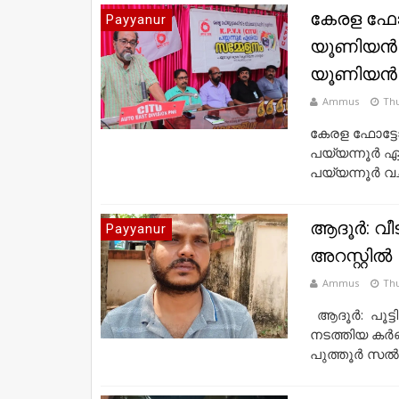
കേരള ഫോട
Payyanur
യൂണിയൻ പ
യൂണിയൻ സ
Ammus
Thu
കേരള ഫോട്ട
പയ്യന്നൂർ 
പയ്യന്നൂർ വച്
ആദൂർ: വീട
Payyanur
അറസ്റ്റിൽ
Ammus
Thu
ആദൂർ: പൂട്ടിയ
നടത്തിയ കർണ
പുത്തൂർ സൽ