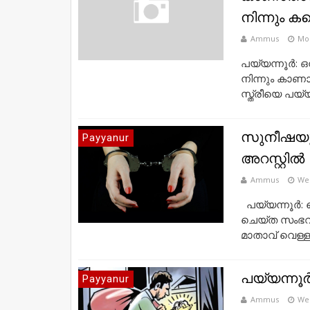
നിന്നും കണ
Ammus
Mo
പയ്യന്നൂർ: ഒ
നിന്നും കാണ
സ്ത്രീയെ പയ്
സുനീഷയു
Payyanur
അറസ്റ്റിൽ
Ammus
Wed
പയ്യന്നൂർ:
ചെയ്ത സംഭവത
മാതാവ് വെള്ള
പയ്യന്നൂര്
Payyanur
Ammus
Wed