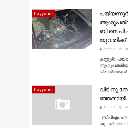
പയ്യന്നൂർ
Payyanur
ആശുപത്രി
ബി.ജെ.പി
യുവതിക്ക്​ പ
Ammus
Tue
കണ്ണൂർ: പയ്
ആശുപത്രിയി
പ്രവർത്തകർ ത
വീ​ടി​നു നേ
Payyanur
ഞ്ഞ​താ​യി 
Ammus
Tue
സി​പി​എം പ്ര​വ​
യും ഭ​ര്‍​ത്താ​വി​