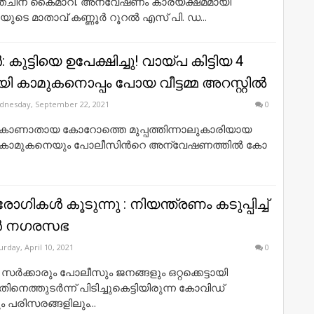
്ചിന് കൈമാറി. അന്വേഷണം കാര്യക്ഷമമായി
ുടെ മാതാവ് കണ്ണൂർ റൂറൽ എസ് പി. ഡ...
ര്‍: കുട്ടിയെ ഉപേക്ഷിച്ചു! വായ്പ കിട്ടിയ 4
ി കാമുകനൊപ്പം പോയ വീട്ടമ്മ അറസ്റ്റില്‍
nesday, September 22, 2021
0
: കാ​ണാ​താ​യ കോ​റോ​ത്തെ മു​പ്പ​ത്തിന്നാ​ലു​കാ​രി​യാ​യ
 കാ​മു​ക​നെ​യും പോ​ലീ​സി​ന്‍റെ അ​ന്വേ​ഷ​ണ​ത്തി​ല്‍ കോ​
ഗികൾ കൂടുന്നു : നിയന്ത്രണം കടുപ്പിച്ച്
ൂർ നഗരസഭ
urday, April 10, 2021
0
സർക്കാരും പോലീസും ജനങ്ങളും ഒറ്റക്കെട്ടായി
ിനെത്തുടർന്ന് പിടിച്ചുകെട്ടിയിരുന്ന കോവിഡ്
ം പരിസരങ്ങളിലും...