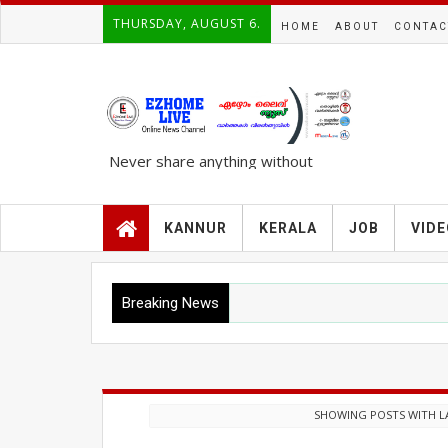
THURSDAY, AUGUST 6.
HOME
ABOUT
CONTAC
Never share anything without
knowing the complete TRUTH..!!!
KANNUR
KERALA
JOB
VID
Breaking News
SHOWING POSTS WITH L