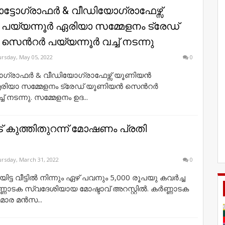
്ടോഗ്രാഫർ & വീഡിയോഗ്രാഫേഴ്സ്
യ്യന്നൂർ ഏരിയാ സമ്മേളനം ട്രേഡ്
െൻറർ പയ്യന്നൂർ വച്ച് നടന്നു
rsday, May 05, 2022
0
ോഗ്രാഫർ & വീഡിയോഗ്രാഫേഴ്സ് യൂണിയൻ
ഏരിയാ സമ്മേളനം ട്രേഡ് യൂണിയൻ സെൻറർ
ച് നടന്നു. സമ്മേളനം ഉദ...
് കുത്തിതുറന്ന് മോഷണം പ്രതി
rsday, March 31, 2022
0
ിട്ട വീട്ടിൽ നിന്നും ഏഴ് പവനും 5,000 രൂപയു കവർച്ച
്ണാടക സ്വദേശിയായ മോഷ്ടാവ് അറസ്റ്റിൽ. കർണ്ണാടക
മാര മൻസ...