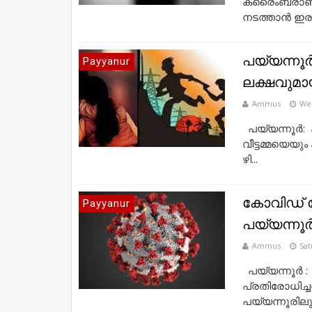
ക്രൈംബ്രാഞ
നടത്താൻ ഇരയ
പ​യ്യ​ന്നൂ​
Payyanur
ലക്ഷവുമായ
Ammus
Wed
പ​യ്യ​ന്നൂ​ര്‍
വീട്ടമ്മയെയും
ഴി...
കോവിഡ് രോ
Payyanur
പയ്യന്ന
Ammus
Sat
പയ്യന്നൂർ : 
പ്രതിരോധിച്ചത
പയ്യന്നൂരിലു