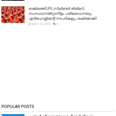
രാജ്യത്ത് LPG സിലിണ്ടർ തിരിമറി ;
സംസ്ഥാനത്തുടനീളം പരിശോധനയും
എൻഫോഴ്സ്മെന്റ് നടപടികളും ശക്തമാക്കി
April 13, 2026
0
POPULAR POSTS