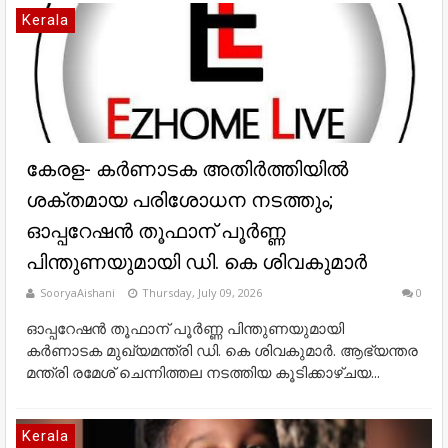
Kerala
കേരള- കർണാടക അതിർത്തിയിൽ
ശക്തമായ പരിശോധന നടത്തും;
ഓപ്പറേഷൻ തൂഫാന് പൂർണ്ണ
പിന്തുണയുമായി ഡി. കെ ശിവകുമാർ
SooryaAishani
Thursday, July 09, 2026
0
ഓപ്പറേഷൻ തൂഫാന് പൂർണ്ണ പിന്തുണയുമായി
കർണാടക മുഖ്യമന്ത്രി ഡി. കെ ശിവകുമാർ. ആഭ്യന്തര
മന്ത്രി രമേശ് ചെന്നിത്തല നടത്തിയ കൂടിക്കാഴ്ചയ...
Kerala