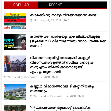
POPULAR
RECENT
ബ്രേക്കിംഗ്; നാളെ വിദ്യാഭ്യാസ ബന്ദ്
Monday, July 22, 2019
0
കനത്ത മഴ: നാളെയും ഈ ജില്ലയിലുള്ള
(ജൂലൈ 23) വിദ്യാഭ്യാസ സ്ഥാപനങ്ങൾക്ക്
അവധി
വികസനക്കുതിപ്പിനൊരുങ്ങി കണ്ണൂർ:
വിമാനത്താവളത്തിന് സമീപം ഹോട്ടൽ
സമുച്ചയം നിർമ്മിക്കാനൊരുങ്ങി
എം.എ.യൂസഫലി
Wednesday, December 12, 2018
0
കണ്ണൂർ വിമാനത്താവള ടിക്കറ്റ് നിരക്കും,
സമയവും
Wednesday, December 12, 2018
0
‘നിയമപരമായി മുന്നോട്ട് പോകില്ല,