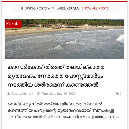
SHOWING POSTS WITH LABEL
KERALA
.
SHOW ALL POSTS
Kerala
കാസർകോട് തീരത്ത് തലയില്ലാത്ത
മൃതദേഹം; നേരത്തെ പോസ്റ്റ്‌മോർട്ടം
നടത്തിയ ശരീരമെന്ന് കണ്ടെത്തൽ
SooryaAishani
Thursday, July 16, 2026
0
നെല്ലിക്കുന്ന് തീരത്ത് തലയില്ലാത്ത നിലയിൽ
കണ്ടെത്തിയ പുരുഷന്റെ മൃതദേഹവുമായി ബന്ധപ്പെട്ട
അന്വേഷണത്തിൽ നിർണായക വിവരം പുറത്തുവന്നു....