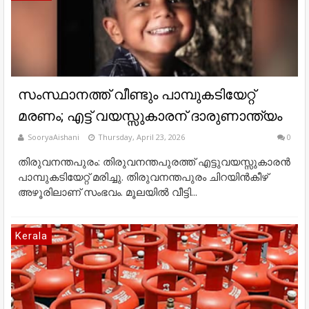
സംസ്ഥാനത്ത് വീണ്ടും പാമ്പുകടിയേറ്റ്
മരണം; എട്ട് വയസ്സുകാരന് ദാരുണാന്ത്യം
SooryaAishani
Thursday, April 23, 2026
0
തിരുവനന്തപുരം: തിരുവനന്തപുരത്ത് എട്ടുവയസ്സുകാരൻ
പാമ്പുകടിയേറ്റ് മരിച്ചു. തിരുവനന്തപുരം ചിറയിൻകീഴ്
അഴൂരിലാണ് സംഭവം. മൂലയിൽ വീട്ടി...
Kerala