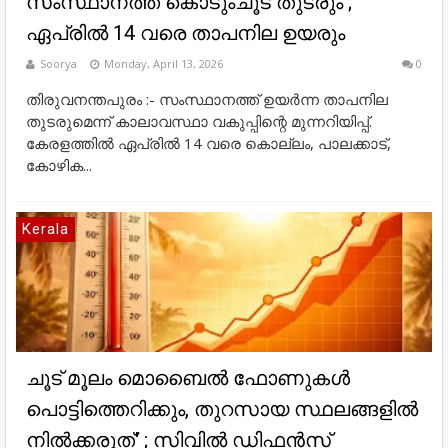
സംസ്ഥാനത്ത് കൊടുംചൂട് തുടരും ;
ഏപ്രിൽ 14 വരെ താപനില ഉയരും
Soorya
Monday, April 13, 2026
0
തിരുവനന്തപുരം :- സംസ്ഥാനത്ത് ഉയർന്ന താപനില
തുടരുമെന്ന് കാലാവസ്ഥാ വകുപ്പിന്റെ മുന്നറിയിപ്പ്.
കേരളത്തിൽ ഏപ്രിൽ 14 വരെ കൊല്ലം, പാലക്കാട്,
കോഴിക...
Kerala
ചൂട് മൂലം മൊബൈൽ ഫോണുകൾ
പൊട്ടിത്തെറിക്കും, തുറസായ സ്ഥലങ്ങളിൽ
നിൽക്കരുത്' ; സിവിൽ ഡിഫൻസ്