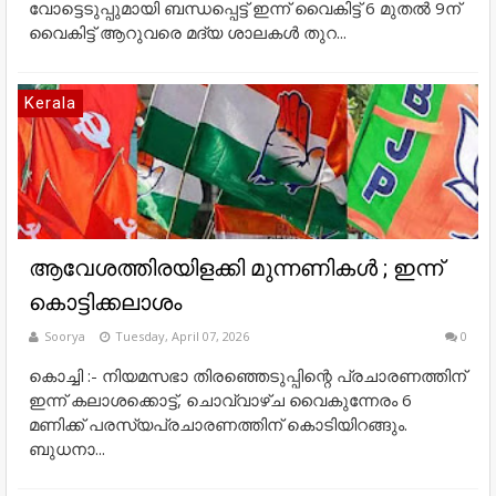
വോട്ടെടുപ്പുമായി ബന്ധപ്പെട്ട് ഇന്ന് വൈകിട്ട് 6 മുതല്‍ 9ന്
വൈകിട്ട് ആറുവരെ മദ്യ ശാലകള്‍ തുറ...
Kerala
ആവേശത്തിരയിളക്കി മുന്നണികൾ ; ഇന്ന്
കൊട്ടിക്കലാശം
Soorya
Tuesday, April 07, 2026
0
കൊച്ചി :- നിയമസഭാ തിരഞ്ഞെടുപ്പിന്റെ പ്രചാരണത്തിന്
ഇന്ന് കലാശക്കൊട്ട്, ചൊവ്വാഴ്‌ച വൈകുന്നേരം 6
മണിക്ക് പരസ്യപ്രചാരണത്തിന് കൊടിയിറങ്ങും.
ബുധനാ...