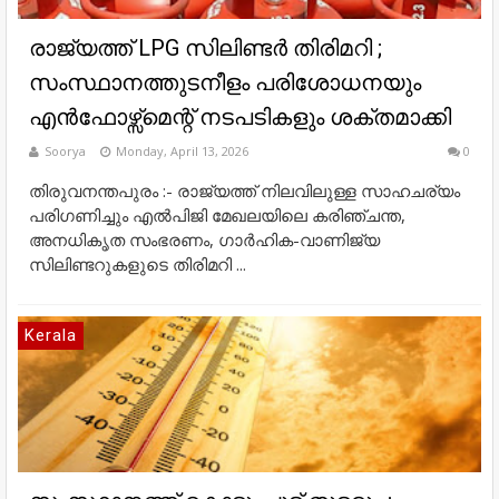
രാജ്യത്ത് LPG സിലിണ്ടർ തിരിമറി ;
സംസ്ഥാനത്തുടനീളം പരിശോധനയും
എൻഫോഴ്സ്മെന്റ് നടപടികളും ശക്തമാക്കി
Soorya
Monday, April 13, 2026
0
തിരുവനന്തപുരം :- രാജ്യത്ത് നിലവിലുള്ള സാഹചര്യം
പരിഗണിച്ചും എൽപിജി മേഖലയിലെ കരിഞ്ചന്ത,
അനധികൃത സംഭരണം, ഗാർഹിക-വാണിജ്യ
സിലിണ്ടറുകളുടെ തിരിമറി ...
Kerala