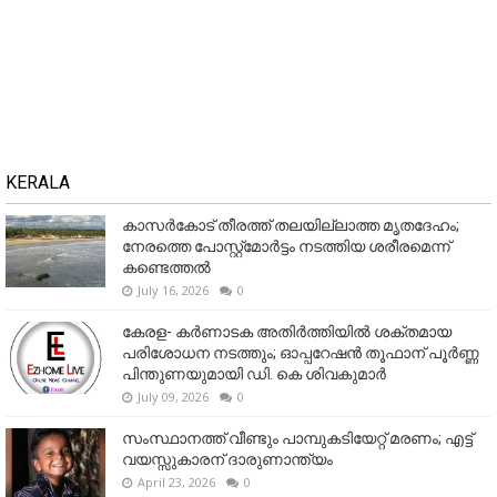
KERALA
കാസർകോട് തീരത്ത് തലയില്ലാത്ത മൃതദേഹം;
നേരത്തെ പോസ്റ്റ്‌മോർട്ടം നടത്തിയ ശരീരമെന്ന്
കണ്ടെത്തൽ
July 16, 2026
0
കേരള- കർണാടക അതിർത്തിയിൽ ശക്തമായ
പരിശോധന നടത്തും; ഓപ്പറേഷൻ തൂഫാന് പൂർണ്ണ
പിന്തുണയുമായി ഡി. കെ ശിവകുമാർ
July 09, 2026
0
സംസ്ഥാനത്ത് വീണ്ടും പാമ്പുകടിയേറ്റ് മരണം; എട്ട്
വയസ്സുകാരന് ദാരുണാന്ത്യം
April 23, 2026
0