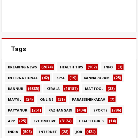
Tags
(2674)
(102)
(3)
BREAKING NEWS
HEALTH TIPS
INFO
(42)
(19)
(25)
INTERNATIONAL
KPSC
KANNAPURAM
(6885)
(10157)
(38)
KANNUR
KERALA
MATTOOL
(24)
(31)
(7)
MAYYIL
ONLINE
PARASSINIKKADAV
(261)
(404)
(786)
PAYYANUR
PAZHANGADI
SPORTS
(25)
(3124)
(14)
APP
EZHOMELIVE
HEALTH GIRLS
(503)
(28)
(424)
INDIA
INTERNET
JOB