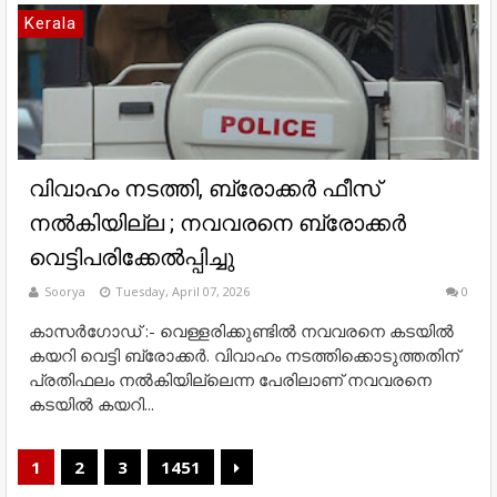
Kerala
വിവാഹം നടത്തി, ബ്രോക്കർ ഫീസ്
നൽകിയില്ല ; നവവരനെ ബ്രോക്കർ
വെട്ടിപരിക്കേൽപ്പിച്ചു
Soorya
Tuesday, April 07, 2026
0
കാസർഗോഡ് :- വെള്ളരിക്കുണ്ടിൽ നവവരനെ കടയിൽ
കയറി വെട്ടി ബ്രോക്കർ. വിവാഹം നടത്തിക്കൊടുത്തതിന്
പ്രതിഫലം നൽകിയില്ലെന്ന പേരിലാണ് നവവരനെ
കടയിൽ കയറി...
1
2
3
1451