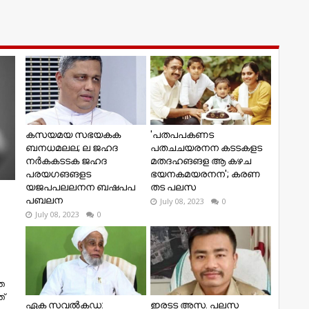
കസയമയ സഭയകക
'പതപപകണട
ബനധമലല; ല ജഹദ
പതചചയരനന കടടകളട
നർകകടടക ജഹദ
മതദഹങങള ആ കഴച
പരയഗങങളട
ഭയനകമയരനന'; കരണ
യജപപലലനന ബഷപപ
തട പലസ
പബലന
July 08, 2023
0
July 08, 2023
0
ത
്
ഏക സവൽകഡ:
ഇരടട അസ. പലസ