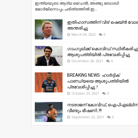
ഇന്ത്യയുടെ ആദ്യ മെഡൽ, അഞ്ജു ബോബി
ജോർജിനൊപ്പം ചരിത്രത്തിൽ ഇ...
ഇതിഹാസത്തിന് വിട! ഷെയ്ൻ വ
അന്തരിച്ചു
March 04, 2022
0
ഗാംഗുലിക്ക് കൊവിഡ് സ്ഥിരീകരിച്ചു
ആശുപത്രിയിൽ പ്രവേശിപ്പിച്ചു
December 28, 2021
0
BREAKING NEWS: ഹാർദ്ദിക്
പാണ്ഡ്യയെ ആശുപത്രിയിൽ
പ്രവേശിപ്പിച്ചു..!
October 25, 2021
0
നടരാജന് കോവിഡ്, ഐപിഎല്ലിന
വീണ്ടും ഭീഷണി..!!!
September 22, 2021
0