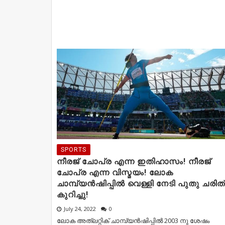
SPORTS
നീരജ് ചോപ്ര എന്ന ഇതിഹാസം! നീരജ്
ചോപ്ര എന്ന വിസ്മയം! ലോക
ചാമ്പ്യൻഷിപ്പിൽ വെള്ളി നേടി പുതു ചരിത
കുറിച്ചു!
July 24, 2022
0
ലോക അത്‌ലറ്റിക് ചാമ്പ്യൻഷിപ്പിൽ 2003 നു ശേഷം