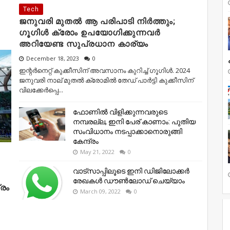
Tech
ജനുവരി മുതല്‍ ആ പരിപാടി നിര്‍ത്തും;
ഗൂഗിള്‍ ക്രോം ഉപയോഗിക്കുന്നവര്‍
അറിയേണ്ട സുപ്രധാന കാര്യം
December 18, 2023
0
ഇന്റർനെറ്റ് കുക്കീസിന് അവസാനം കുറിച്ച് ​ഗൂ​ഗിൾ. 2024
ജനുവരി നാല് മുതൽ ക്രോമിൽ തേഡ് പാർട്ടി കുക്കീസിന്
വിലക്കേർ‌പ്പെ...
ഫോണിൽ വിളിക്കുന്നവരുടെ
നമ്പരല്ല, ഇനി പേര് കാണാം: പുതിയ
സംവിധാനം നടപ്പാക്കാനൊരുങ്ങി
കേന്ദ്രം
May 21, 2022
0
വാട്സാപ്പിലൂടെ ഇനി ഡിജിലോക്കർ
രേഖകൾ ഡൗൺലോഡ് ചെയ്യാം
്രം
March 09, 2022
0