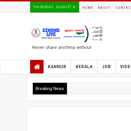
THURSDAY, AUGUST 6.
HOME
ABOUT
CONTAC
Never share anything without
knowing the complete TRUTH..!!!
KANNUR
KERALA
JOB
VID
Breaking News