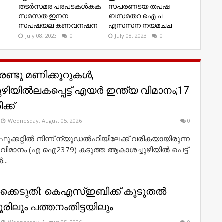
തടർസമര പരപടകൾകക
സപരണടയ തപഷ
സമസത ഇനന
ബസമതറ ഐ പ
സപഷയല കണവനഷന
എസസന നയമചച
July 08, 2023
0
July 08, 2023
0
രണ്ടു മണിക്കൂറുകൾ,
ിയിൽലകപ്പെട്ട് എയർ ഇന്ത്യ വിമാനം;17
ക്ക്
Wednesday, August 05, 2026
0
ക്കറ്റിൽ നിന്ന് ന്യൂഡൽഹിയിലേക്ക് വരികയായിരുന്ന
വിമാനം (എ ഐ2379) കടുത്ത ആകാശച്ചുഴിയിൽ പെട്ട്
...
്കെടുതി: കെഎസ്‌ഇബിക്ക് കൂടുതല്‍
ൂരിലും പത്തനംതിട്ടയിലും
Wednesday, August 05, 2026
0