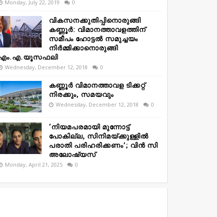
Monday, July 22, 2019
0
വികസനക്കുതിപ്പിനൊരുങ്ങി
കണ്ണൂർ: വിമാനത്താവളത്തിന്
സമീപം ഹോട്ടൽ സമുച്ചയം
നിർമ്മിക്കാനൊരുങ്ങി
എം.എ.യൂസഫലി
Wednesday, December 12, 2018
0
കണ്ണൂർ വിമാനത്താവള ടിക്കറ്റ്
നിരക്കും, സമയവും
Wednesday, December 12, 2018
0
‘നിയമപരമായി മുന്നോട്ട്
പോകില്ല, സിനിമയ്ക്കുള്ളിൽ
പരാതി പരിഹരിക്കണം’; വിൻ സി
അലോഷ്യസ്
Monday, April 21, 2025
0