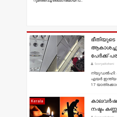
റൂമില്‍വെച്ച് ലൈംഗികമായി പ...
ഭീതിയുടെ 
ആകാശച്ചുഴ
പേർക്ക് പരി
SooryaAishani
ന്യൂഡൽഹി: ഫൂ
എയർ ഇന്ത്യ 
17 യാത്രക്കാർ
കാലവര്‍ഷക
Kerala
നഷ്ടം കണ്ണ
SooryaAishani