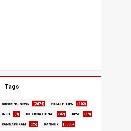
Tags
(2674)
(102)
BREAKING NEWS
HEALTH TIPS
(3)
(42)
(19)
INFO
INTERNATIONAL
KPSC
(25)
(6885)
KANNAPURAM
KANNUR