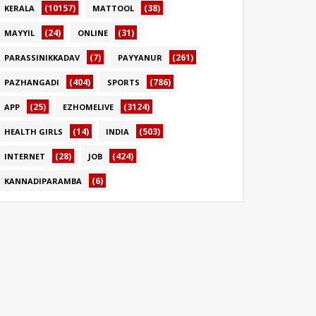
(10157)
(38)
KERALA
MATTOOL
(24)
(31)
MAYYIL
ONLINE
(7)
(261)
PARASSINIKKADAV
PAYYANUR
(404)
(786)
PAZHANGADI
SPORTS
(25)
(3124)
APP
EZHOMELIVE
(14)
(503)
HEALTH GIRLS
INDIA
(28)
(424)
INTERNET
JOB
(6)
KANNADIPARAMBA