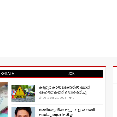
KERALA
JOB
കണ്ണൂര്‍ കാല്‍ടെക്‌സില്‍ ലോറി
ദേഹത്ത് കയറി ഒരാള്‍ മരിച്ചു
October 27, 2025
0
അജിയേട്ടൻ്റെ തട്ടുകട ഉടമ അജി
മാത്യു തൂങ്ങിമരിച്ചു.