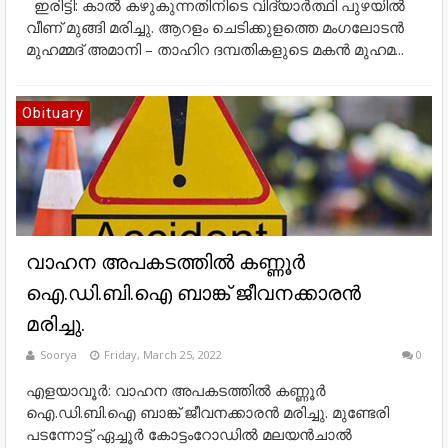
ഇരിട്ടി: കാൽ കഴുകുന്നതിനിടെ വിദ്യാർത്ഥി പുഴയിൽ
വീണ് മുങ്ങി മരിച്ചു. ആറളം ചെടിക്കുളത്തെ മംഗലോടൻ
മുഹമ്മദ് അമാനി – താഹിറ ദമ്പതികളുടെ മകൻ മുഹമ...
Obituary
വാഹന അപകടത്തിൽ കണ്ണൂർ
ഐ.ഡി.ബി.ഐ ബാങ്ക് ജീവനക്കാരൻ
മരിച്ചു.
Soorya
Friday, March 25, 2022
0
എളയാവൂർ: വാഹന അപകടത്തിൽ കണ്ണൂർ
ഐ.ഡി.ബി.ഐ ബാങ്ക് ജീവനക്കാരൻ മരിച്ചു. മുണ്ടേരി
പടന്നോട്ട് ഏച്ചൂർ കോട്ടംറോഡിൽ മലയൻചാൽ