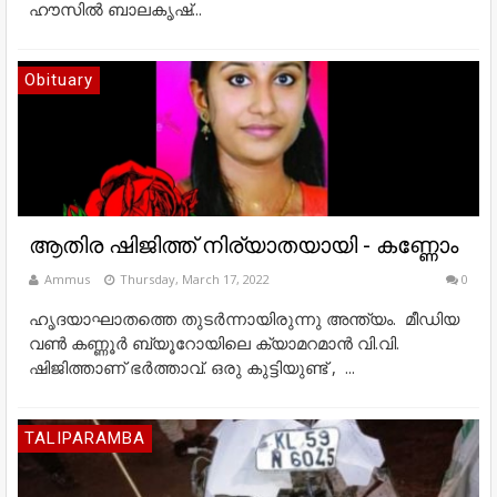
ഹൗസിൽ ബാലകൃഷ്...
Obituary
ആതിര ഷിജിത്ത് നിര്യാതയായി - കണ്ണോം
Ammus
Thursday, March 17, 2022
0
ഹൃദയാഘാതത്തെ തുടർന്നായിരുന്നു അന്ത്യം. മീഡിയ
വൺ കണ്ണൂർ ബ്യൂറോയിലെ ക്യാമറമാൻ വി.വി.
ഷിജിത്താണ് ഭർത്താവ്. ഒരു കുട്ടിയുണ്ട് , ...
TALIPARAMBA