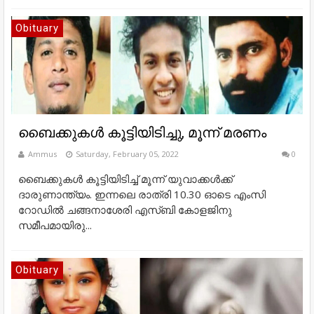
Obituary
ബൈക്കുകള്‍ കൂട്ടിയിടിച്ചു, മൂന്ന് മരണം
Ammus
Saturday, February 05, 2022
0
ബൈക്കുകൾ കൂട്ടിയിടിച്ച് മൂന്ന് യുവാക്കൾക്ക്
ദാരുണാന്ത്യം. ഇന്നലെ രാത്രി 10.30 ഓടെ എംസി
റോഡിൽ ചങ്ങനാശേരി എസ്ബി കോളജിനു
സമീപമായിരു...
Obituary