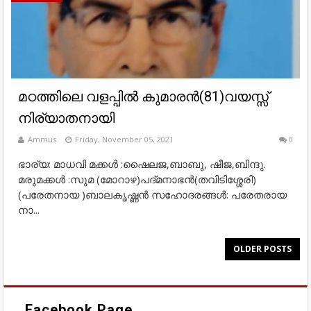
മഠത്തിലെ വളപ്പിൽ കുമാരൻ(81)വയസ്സ്
നിര്യാതനായി
Ammus
Friday, November 05, 2021
0
ഭാര്യ: മാധവി മക്കൾ :ഷൈലജ,ബാബു, ഷീജ,ബിന്ദു.
മരുമക്കൾ :സുമ (മോറാഴ)പദ്മനാഭൻ(തവിടിശ്ശേരി)
(പരേതനായ )ബാലകൃഷ്ണൻ സഹോദരങ്ങൾ: പരേതരായ
നാ...
OLDER POSTS
Facebook Page