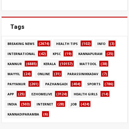
Tags
(2674)
(102)
(3)
BREAKING NEWS
HEALTH TIPS
INFO
(42)
(19)
(25)
INTERNATIONAL
KPSC
KANNAPURAM
(6885)
(10157)
(38)
KANNUR
KERALA
MATTOOL
(24)
(31)
(7)
MAYYIL
ONLINE
PARASSINIKKADAV
(261)
(404)
(786)
PAYYANUR
PAZHANGADI
SPORTS
(25)
(3124)
(14)
APP
EZHOMELIVE
HEALTH GIRLS
(503)
(28)
(424)
INDIA
INTERNET
JOB
(6)
KANNADIPARAMBA