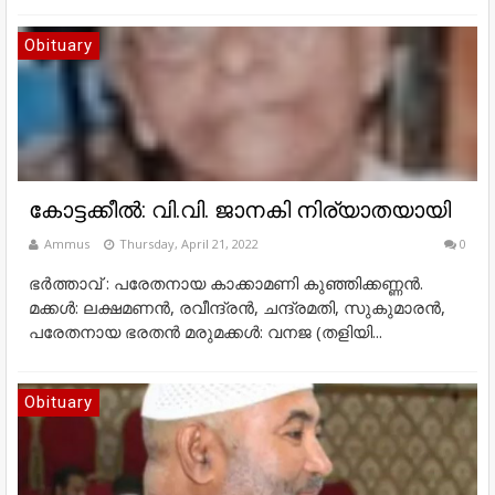
Obituary
കോട്ടക്കീൽ: വി.വി. ജാനകി നിര്യാതയായി
Ammus
Thursday, April 21, 2022
0
ഭർത്താവ് : പരേതനായ കാക്കാമണി കുഞ്ഞിക്കണ്ണൻ.
മക്കൾ: ലക്ഷമണൻ, രവീന്ദ്രൻ, ചന്ദ്രമതി, സുകുമാരൻ,
പരേതനായ ഭരതൻ മരുമക്കൾ: വനജ (തളിയി...
Obituary