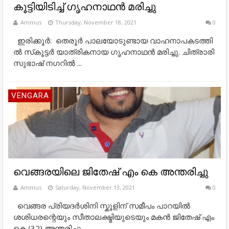
കൂട്ടിയിടിച്ച് ഗൃഹനാഥൻ മരിച്ചു
Ammus
Thursday, November 18, 2021
0
ഇ​രി​ക്കൂ​ർ: തെ​രൂ​ർ പാ​ല​യോ​ടു​ണ്ടാ​യ വാ​ഹ​നാ​പ​ക​ട​ത്തി​
ൽ സ്​​കൂ​ട്ട​ർ യാ​ത്രി​ക​നാ​യ ഗൃഹനാഥൻ​ മ​രി​ച്ചു. ചി​ത്രാ​രി
സു​ഭാ​ഷ് ന​ഗ​റി​ൽ ...
VENGARA
വെങ്ങരയിലെ ജിതേഷ് എം കെ അന്തരിച്ചു
Ammus
Saturday, November 13, 2021
0
വെങ്ങര പ്രിയദർശിനി സ്കൂളിന് സമീപം പാറയിൽ
ശശിധരന്റെയും സീതാലക്ഷ്മിയുടെയും മകൻ ജിതേഷ് എം
കെ (32) അന്തരിച്ചു.