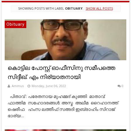
SHOWING POSTS WITH LABEL
OBITUARY
.
SHOW ALL POSTS
Obituary
കൊട്ടില പോസ്റ്റ് ഓഫീസിനു സമീപത്തെ
സിദ്ദീഖ്. എം നിര്യാതനായി
Ammus
Monday, June 06, 2022
0
പിതാവ് : പരേതനായ മുഹമ്മദ് കുഞ്ഞി മാതാവ്:
ഫാത്തിമ സഹോദരങ്ങൾ: അസ്മ അലീമ റൈഹാനത്ത്
ഷെരീഫ ഹംസ ലത്തീഫ് സഅദി ഇബ്രാഹിം സിറാജ്
ഭാര്യ:...