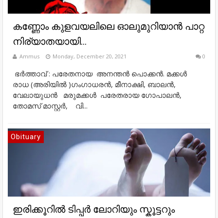
കണ്ണോം കുളവയലിലെ ഓലുമുറിയാൻ പാറ്റ
നിര്യാതയായി...
Ammus
Monday, December 20, 2021
0
ഭർത്താവ് : പരേതനായ അനന്തൻ പൊക്കൻ. മക്കൾ
രാധ (അരിയിൽ )ഗംഗാധരൻ, മീനാക്ഷി, ബാലൻ,
വേലായുധൻ മരുമക്കൾ പരേതരായ ഗോപാലൻ,
തോമസ് മാസ്റ്റർ, വി...
Obituary
ഇരിക്കൂറിൽ ടിപ്പർ ലോറിയും സ്കൂട്ടറും