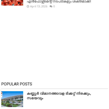
എൻഫോഴ്സ്മെന്റ് നടപടികളും ശക്തമാക്കി
April 13, 2026
0
POPULAR POSTS
കണ്ണൂർ വിമാനത്താവള ടിക്കറ്റ് നിരക്കും,
സമയവും