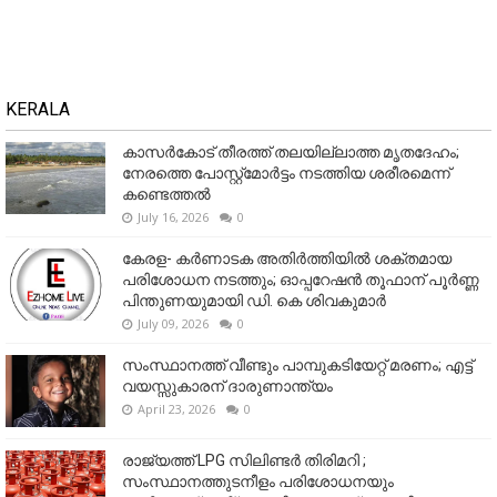
KERALA
കാസർകോട് തീരത്ത് തലയില്ലാത്ത മൃതദേഹം;
നേരത്തെ പോസ്റ്റ്‌മോർട്ടം നടത്തിയ ശരീരമെന്ന്
കണ്ടെത്തൽ
July 16, 2026
0
കേരള- കർണാടക അതിർത്തിയിൽ ശക്തമായ
പരിശോധന നടത്തും; ഓപ്പറേഷൻ തൂഫാന് പൂർണ്ണ
പിന്തുണയുമായി ഡി. കെ ശിവകുമാർ
July 09, 2026
0
സംസ്ഥാനത്ത് വീണ്ടും പാമ്പുകടിയേറ്റ് മരണം; എട്ട്
വയസ്സുകാരന് ദാരുണാന്ത്യം
April 23, 2026
0
രാജ്യത്ത് LPG സിലിണ്ടർ തിരിമറി ;
സംസ്ഥാനത്തുടനീളം പരിശോധനയും