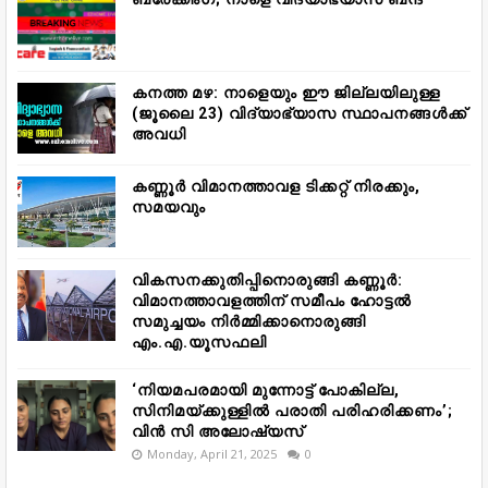
കനത്ത മഴ: നാളെയും ഈ ജില്ലയിലുള്ള
(ജൂലൈ 23) വിദ്യാഭ്യാസ സ്ഥാപനങ്ങൾക്ക്
അവധി
കണ്ണൂർ വിമാനത്താവള ടിക്കറ്റ് നിരക്കും,
സമയവും
വികസനക്കുതിപ്പിനൊരുങ്ങി കണ്ണൂർ:
വിമാനത്താവളത്തിന് സമീപം ഹോട്ടൽ
സമുച്ചയം നിർമ്മിക്കാനൊരുങ്ങി
എം.എ.യൂസഫലി
‘നിയമപരമായി മുന്നോട്ട് പോകില്ല,
സിനിമയ്ക്കുള്ളിൽ പരാതി പരിഹരിക്കണം’;
വിൻ സി അലോഷ്യസ്
Monday, April 21, 2025
0