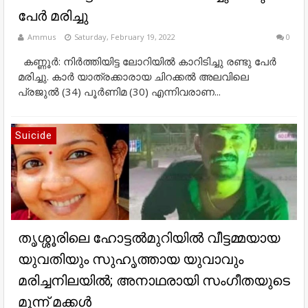
പേര്‍ മരിച്ചു
Ammus
Saturday, February 19, 2022
0
കണ്ണൂർ: നിര്‍ത്തിയിട്ട ലോറിയില്‍ കാറിടിച്ചു രണ്ടു പേര്‍
മരിച്ചു. കാര്‍ യാത്രക്കാരായ ചിറക്കല്‍ അലവിലെ
പ്രജുല്‍ (34) പൂര്‍ണിമ (30) എന്നിവരാണ...
Suicide
തൃശ്ശൂരിലെ ഹോട്ടൽമുറിയിൽ വീട്ടമ്മയായ
യുവതിയും സുഹൃത്തായ യുവാവും
മരിച്ചനിലയിൽ; അനാഥരായി സംഗീതയുടെ
മൂന്ന് മക്കൾ