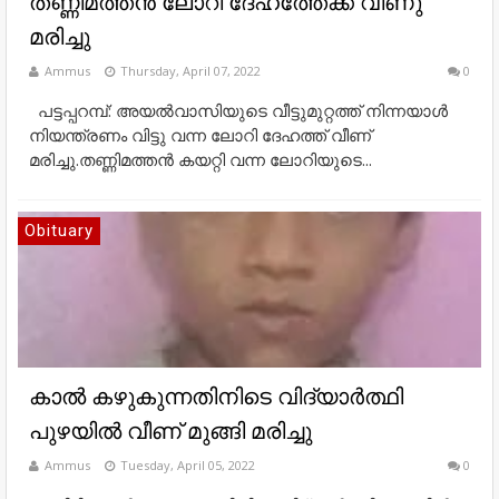
തണ്ണിമത്തൻ ലോറി ദേഹത്തേക്ക് വീണു
മരിച്ചു
Ammus
Thursday, April 07, 2022
0
പട്ടപ്പറമ്പ്: അയല്‍വാസിയുടെ വീട്ടുമുറ്റത്ത് നിന്നയാള്‍
നിയന്ത്രണം വിട്ടു വന്ന ലോറി ദേഹത്ത് വീണ്‌
മരിച്ചു.തണ്ണിമത്തന്‍ കയറ്റി വന്ന ലോറിയുടെ...
Obituary
കാൽ കഴുകുന്നതിനിടെ വിദ്യാർത്ഥി
പുഴയിൽ വീണ് മുങ്ങി മരിച്ചു
Ammus
Tuesday, April 05, 2022
0