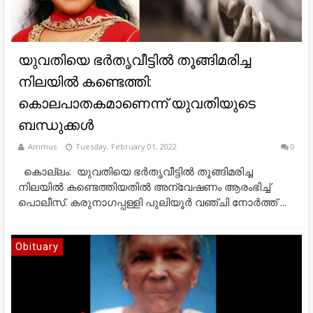
യുവതിയെ ഭര്‍തൃവീട്ടില്‍ തൂങ്ങിമരിച്ച
നിലയില്‍ കണ്ടെത്തി:
കൊലപാതകമാണെന്ന് യുവതിയുടെ
ബന്ധുക്കള്‍
Ammus
Tuesday, February 01, 2022
0
കൊല്ലം: യുവതിയെ ഭര്‍തൃവീട്ടില്‍ തൂങ്ങിമരിച്ച
നിലയില്‍ കണ്ടെത്തിയതില്‍ അന്വേഷണം ആരംഭിച്ച്
പൊലീസ്. കരുനാഗപ്പള്ളി പുലിയൂര്‍ വഞ്ചി നോര്‍ത്ത് ...
Obituary