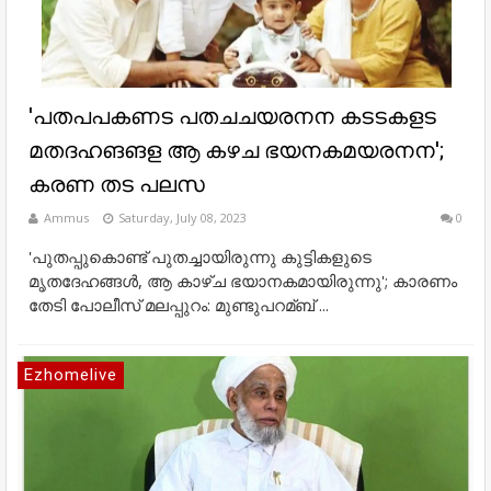
'പതപപകണട പതചചയരനന കടടകളട
മതദഹങങള ആ കഴച ഭയനകമയരനന';
കരണ തട പലസ
Ammus
Saturday, July 08, 2023
0
'പുതപ്പുകൊണ്ട് പുതച്ചായിരുന്നു കുട്ടികളുടെ
മൃതദേഹങ്ങള്‍, ആ കാഴ്ച ഭയാനകമായിരുന്നു'; കാരണം
തേടി പോലീസ് മലപ്പുറം: മുണ്ടുപറമ്ബ് ...
Ezhomelive