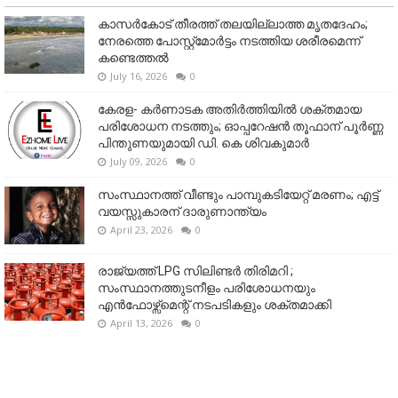
കാസർകോട് തീരത്ത് തലയില്ലാത്ത മൃതദേഹം;
നേരത്തെ പോസ്റ്റ്‌മോർട്ടം നടത്തിയ ശരീരമെന്ന്
കണ്ടെത്തൽ
July 16, 2026
0
കേരള- കർണാടക അതിർത്തിയിൽ ശക്തമായ
പരിശോധന നടത്തും; ഓപ്പറേഷൻ തൂഫാന് പൂർണ്ണ
പിന്തുണയുമായി ഡി. കെ ശിവകുമാർ
July 09, 2026
0
സംസ്ഥാനത്ത് വീണ്ടും പാമ്പുകടിയേറ്റ് മരണം; എട്ട്
വയസ്സുകാരന് ദാരുണാന്ത്യം
April 23, 2026
0
രാജ്യത്ത് LPG സിലിണ്ടർ തിരിമറി ;
സംസ്ഥാനത്തുടനീളം പരിശോധനയും
എൻഫോഴ്സ്മെന്റ് നടപടികളും ശക്തമാക്കി
April 13, 2026
0