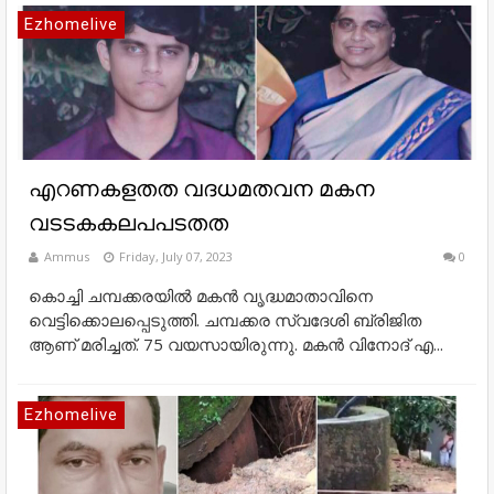
Ezhomelive
എറണകളതത വദധമതവന മകന
വടടകകലപപടതത
Ammus
Friday, July 07, 2023
0
കൊച്ചി ചമ്പക്കരയില്‍ മകന്‍ വൃദ്ധമാതാവിനെ
വെട്ടിക്കൊലപ്പെടുത്തി. ചമ്പക്കര സ്വദേശി ബ്രിജിത
ആണ് മരിച്ചത്. 75 വയസായിരുന്നു. മകന്‍ വിനോദ് എ...
Ezhomelive