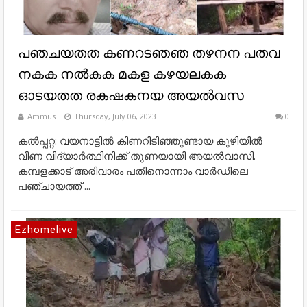
പഞചയതത കണറടഞഞ തഴനന പതവ
നകക നൽകക മകള കഴയലകക
ഓടയതത രകഷകനയ അയൽവസ
Ammus
Thursday, July 06, 2023
0
കൽപ്പറ്റ: വയനാട്ടിൽ കിണറിടിഞ്ഞുണ്ടായ കുഴിയിൽ
വീണ വിദ്യാർത്ഥിനിക്ക് തുണയായി അയൽവാസി.
കമ്പളക്കാട് അരിവാരം പതിനൊന്നാം വാർഡിലെ
പഞ്ചായത്ത് ...
Ezhomelive