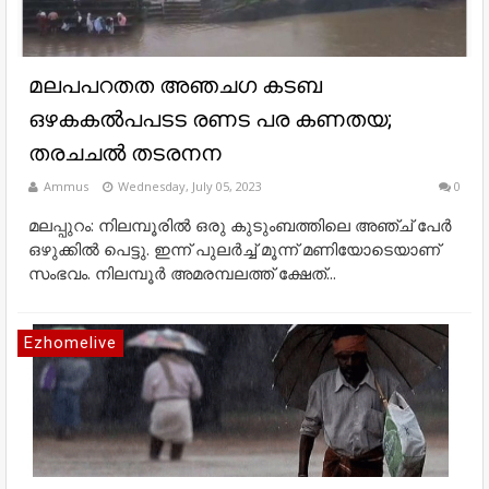
മലപപറതത അഞചഗ കടബ
ഒഴകകൽപപടട രണട പര കണതയ;
തരചചൽ തടരനന
Ammus
Wednesday, July 05, 2023
0
മലപ്പുറം: നിലമ്പൂരിൽ ഒരു കുടുംബത്തിലെ അഞ്ച് പേർ
ഒഴുക്കിൽ പെട്ടു. ഇന്ന് പുലർച്ച് മൂന്ന് മണിയോടെയാണ്
സംഭവം. നിലമ്പൂർ അമരമ്പലത്ത് ക്ഷേത്...
Ezhomelive