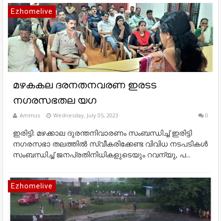
Ezhomelive
മഴകകല ദരനതനവരണ ഇരടട
നഗരസഭതല യഗ
Ammus
Wednesday, July 05, 2023
0
ഇരിട്ടി: മഴക്കാല ദുരന്തനിവാരണം സംബന്ധിച്ച് ഇരിട്ടി
നഗരസഭാ തലത്തിൽ സ്വീകരിക്കേണ്ട വിവിധ നടപടികൾ
സംബന്ധിച്ച് ജനപ്രതിനിധികളുടെയും റവന്യു, പ...
Ezhomelive