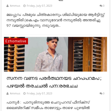
Ammus
Friday, July 07, 2023
0
മലപ്പുറം: പ്രമുഖ ചിത്രകാരനും ശില്പിയുമായ ആര്‍ട്ടിസ്റ്റ്
നമ്പൂതിരി (കെ.എം വാസുദേവന്‍ നമ്പൂതിരി) അന്തരിച്ചു.
97 വയസ്സായിരുന്നു. നടുവട്ടത...
Ezhomelive
സനന വണട പരർതഥനയട ചറപപറമപ ;
പഴയൽ തരചചൽ പന:രരഭചച
Ammus
Friday, July 07, 2023
0
പാനൂർ : പാനൂരിനടുത്ത ചെറുപറമ്പ് ഫീനിക്സ്
ലൈബ്രറിക്ക് സമീപം താഴോട്ടും താഴെ പുഴയിൽ