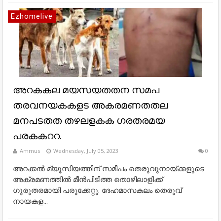
Ezhomelive
അറകകല മയസയതതന സമപ
തരവനയകകളട അകരമണതതല
മനപടതത തഴലളകക ഗരതരമയ
പരകകററ.
Ammus
Wednesday, July 05, 2023
0
അറക്കല്‍ മ്യൂസിയത്തിന് സമീപം തെരുവുനായ്ക്കളുടെ
അക്രമണത്തില്‍ മീന്‍പിടിത്ത തൊഴിലാളിക്ക്
ഗുരുതരമായി പരുക്കേറ്റു. ദേഹമാസകലം തെരുവ്
നായകള...