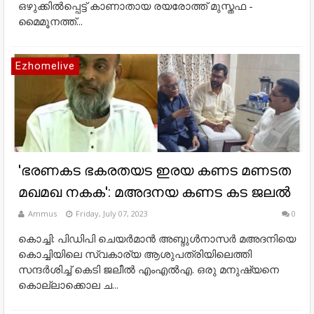
ഒഴുക്കിൽപ്പെട്ട് കാണാതായ രയരോത്ത് മുസ്തഫ -
മൈമൂനത്ത്...
Ezhomelive
'ഭരണകട ഭകരതയട ഇരയ കണട മണടത
മഖമഖ നകക': മഅദനയ കണട കട ജലൽ
Ammus
Friday, July 07, 2023
0
കൊച്ചി: പിഡിപി ചെയർമാൻ അബ്ദുൾനാസർ മഅദനിയെ
കൊച്ചിയിലെ സ്വകാര്യ ആശുപത്രിയിലെത്തി
സന്ദർശിച്ച് കെടി ജലീൽ എംഎൽഎ. ഒരു മനുഷ്യനെ
കൊല്ലാക്കൊല ച...