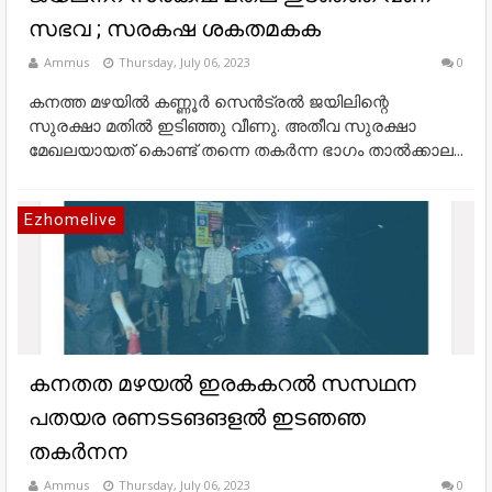
സഭവ ; സരകഷ ശകതമകക
Ammus
Thursday, July 06, 2023
0
കനത്ത മഴയില്‍ കണ്ണൂര്‍ സെന്‍ട്രല്‍ ജയിലിന്റെ
സുരക്ഷാ മതില്‍ ഇടിഞ്ഞു വീണു. അതീവ സുരക്ഷാ
മേഖലയായത് കൊണ്ട് തന്നെ തകര്‍ന്ന ഭാഗം താല്‍ക്കാല...
Ezhomelive
കനതത മഴയൽ ഇരകകറൽ സസഥന
പതയര രണടടങങളൽ ഇടഞഞ
തകർനന
Ammus
Thursday, July 06, 2023
0