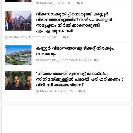
Monday, July 22, 2019
0
വികസനക്കുതിപ്പിനൊരുങ്ങി കണ്ണൂർ:
വിമാനത്താവളത്തിന് സമീപം ഹോട്ടൽ
സമുച്ചയം നിർമ്മിക്കാനൊരുങ്ങി
എം.എ.യൂസഫലി
Wednesday, December 12, 2018
0
കണ്ണൂർ വിമാനത്താവള ടിക്കറ്റ് നിരക്കും,
സമയവും
Wednesday, December 12, 2018
0
‘നിയമപരമായി മുന്നോട്ട് പോകില്ല,
സിനിമയ്ക്കുള്ളിൽ പരാതി പരിഹരിക്കണം’;
വിൻ സി അലോഷ്യസ്
Monday, April 21, 2025
0