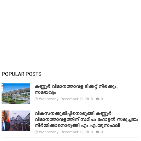
POPULAR POSTS
കണ്ണൂർ വിമാനത്താവള ടിക്കറ്റ് നിരക്കും,
സമയവും
Wednesday, December 12, 2018
0
വികസനക്കുതിപ്പിനൊരുങ്ങി കണ്ണൂർ:
വിമാനത്താവളത്തിന് സമീപം ഹോട്ടൽ സമുച്ചയം
നിർമ്മിക്കാനൊരുങ്ങി എം.എ.യൂസഫലി
Wednesday, December 12, 2018
0