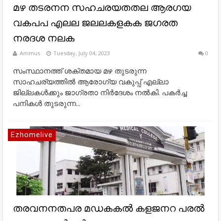
മഴ തടരനന സഹചരയതതല ആരഗയ
വകപപ എലല ജലലകളകക ജഗരത
നരദശ നലക
Ammus
Tuesday, July 04, 2023
0
സംസ്ഥാനത്ത് ശക്തമായ മഴ തുടരുന്ന
സാഹചര്യത്തില്‍ ആരോഗ്യ വകുപ്പ് എല്ലാ
ജില്ലകള്‍ക്കും ജാഗ്രതാ നിര്‍ദേശം നല്‍കി. പകര്‍ച്ച
പനികള്‍ തുടരുന്ന...
Ezhomelive
തരവനനതപര മഡകകൽ കളജനറ പരൽ