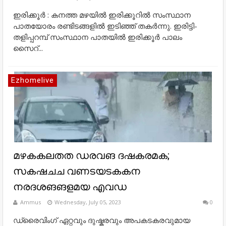
ഇരിക്കൂർ : കനത്ത മഴയിൽ ഇരിക്കൂറിൽ സംസ്ഥാന
പാതയോരം രണ്ടിടങ്ങളിൽ ഇടിഞ്ഞ് തകർന്നു. ഇരിട്ടി-
തളിപ്പറമ്പ് സംസ്ഥാന പാതയിൽ ഇരിക്കൂർ പാലം
സൈറ്...
Ezhomelive
മഴകകലതത ഡരവങ ദഷകരമക;
സകഷചച വണടയടകകന
നരദശങങളമയ എവഡ
Ammus
Wednesday, July 05, 2023
0
ഡ്രൈവിംഗ് ഏറ്റവും ദുഷ്കരവും അപകടകരവുമായ