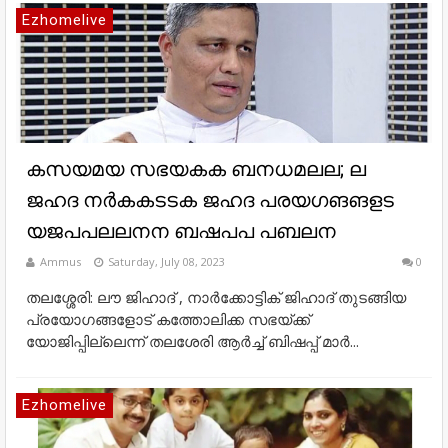
Ezhomelive
കസയമയ സഭയകക ബനധമലല; ല
ജഹദ നർകകടടക ജഹദ പരയഗങങളട
യജപപലലനന ബഷപപ പബലന
Ammus
Saturday, July 08, 2023
0
തലശ്ശേരി: ലൗ ജിഹാദ് , നാര്‍ക്കോട്ടിക് ജിഹാദ് തുടങ്ങിയ
പ്രയോഗങ്ങളോട് കത്തോലിക്ക സഭയ്ക്ക്
യോജിപ്പില്ലെന്ന് തലശേരി ആര്‍ച്ച് ബിഷപ്പ് മാര്‍...
Ezhomelive