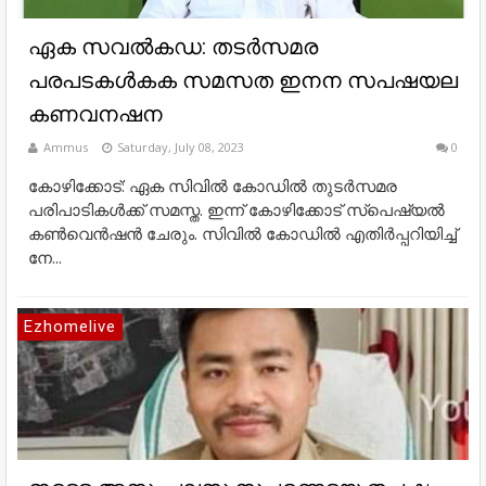
ഏക സവൽകഡ: തടർസമര
പരപടകൾകക സമസത ഇനന സപഷയല
കണവനഷന
Ammus
Saturday, July 08, 2023
0
കോഴിക്കോട്: ഏക സിവിൽ കോഡിൽ തുടർസമര
പരിപാടികൾക്ക് സമസ്ത. ഇന്ന് കോഴിക്കോട് സ്പെഷ്യല്‍
കണ്‍വെന്‍ഷന്‍ ചേരും. സിവിൽ കോഡിൽ എതിർപ്പറിയിച്ച്
നേ...
Ezhomelive