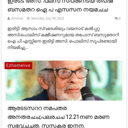
ഇരടട അസ. പലസ സപരണടയ തപഷ
ബസമതറ ഐ പ എസസന നയമചച
Ammus
Saturday, July 08, 2023
0
ഇരിട്ടി: ആസാം സ്വദേശിയും വയനാട് കൽപ്പറ്റ
അസി.പൊലിസ് കമ്മീഷണറുമായ തപോസ് ബസുമതാറി
ഐ പി എസ്സിനെ ഇരിട്ടി അസി. പൊലിസ് സൂപ്രണ്ടായി
നിയമിച്ചു...
Ezhomelive
ആരടടസററ നമപതര
അനതരചച;പലരചച 12.21നണ മരണ
സഭവചചത. സസകര ഇനന.