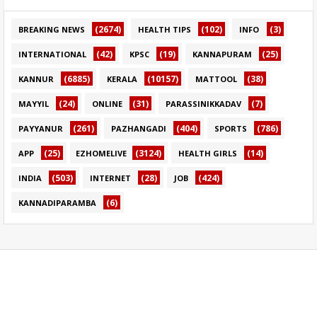
(2674)
(102)
(3)
BREAKING NEWS
HEALTH TIPS
INFO
(42)
(19)
(25)
INTERNATIONAL
KPSC
KANNAPURAM
(6885)
(10157)
(38)
KANNUR
KERALA
MATTOOL
(24)
(31)
(7)
MAYYIL
ONLINE
PARASSINIKKADAV
(261)
(404)
(786)
PAYYANUR
PAZHANGADI
SPORTS
(25)
(3124)
(14)
APP
EZHOMELIVE
HEALTH GIRLS
(503)
(28)
(424)
INDIA
INTERNET
JOB
(6)
KANNADIPARAMBA