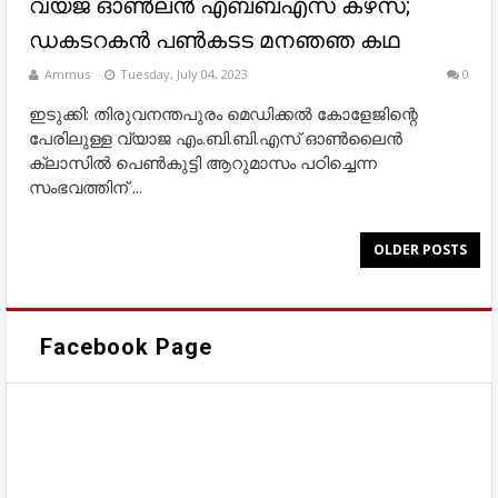
വയജ ഓൺലൻ എബബഎസ കഴസ;
ഡകടറകൻ പൺകടട മനഞഞ കഥ
Ammus
Tuesday, July 04, 2023
0
ഇടുക്കി: തിരുവനന്തപുരം മെഡിക്കല്‍ കോളേജിന്റെ
പേരിലുള്ള വ്യാജ എം.ബി.ബി.എസ് ഓണ്‍ലൈൻ
ക്ലാസില്‍ പെണ്‍കുട്ടി ആറുമാസം പഠിച്ചെന്ന
സംഭവത്തിന് ...
OLDER POSTS
Facebook Page