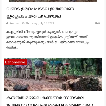
വണട ഉരളപപടടല ഇതതവണ
ഇരളപടടയത ചറപഴയല
Ammus
Thursday, July 06, 2023
0
കണ്ണൂരില്‍ വീണ്ടും ഉരുള്‍പ്പൊട്ടല്‍. ചെറുപുഴ
ഉദയംകാണാക്കുണ്ടിലാണ് ഉരുള്‍പ്പൊട്ടിയത്. നാല്
വൈദ്യുതി തൂണുകളും ടാര്‍ ചെയ്യാത്ത റോഡും
ഒലിച...
Ezhomelive
കനതത മഴയല കണണര സനടരല
ജയലനറ സരകഷ മതല ഇടഞഞ വണ