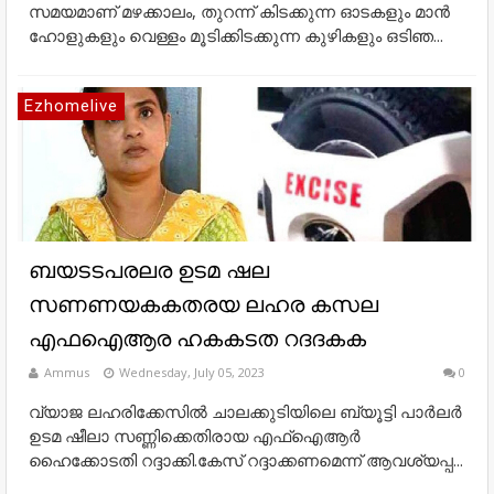
സമയമാണ് മഴക്കാലം, തുറന്ന് കിടക്കുന്ന ഓടകളും മാൻ
ഹോളുകളും വെള്ളം മൂടിക്കിടക്കുന്ന കുഴികളും ഒടിഞ...
Ezhomelive
ബയടടപരലര ഉടമ ഷല
സണണയകകതരയ ലഹര കസല
എഫഐആര ഹകകടത റദദകക
Ammus
Wednesday, July 05, 2023
0
വ്യാജ ലഹരിക്കേസില്‍ ചാലക്കുടിയിലെ ബ്യൂട്ടി പാര്‍ലര്‍
ഉടമ ഷീലാ സണ്ണിക്കെതിരായ എഫ്ഐആര്‍
ഹൈക്കോടതി റദ്ദാക്കി.കേസ് റദ്ദാക്കണമെന്ന് ആവശ്യപ്പ...