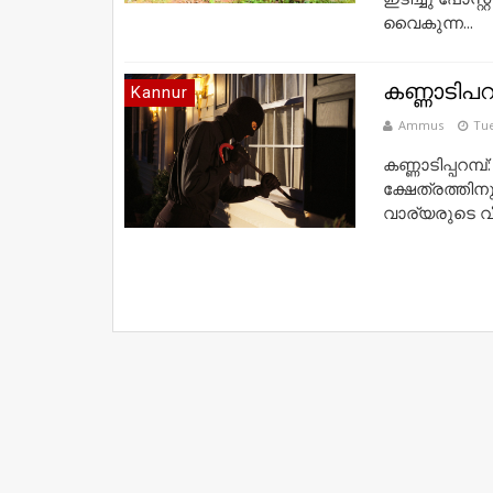
വൈകുന്ന...
കണ്ണാടിപറ
Kannur
Ammus
Tue
കണ്ണാടിപ്പറമ്
ക്ഷേത്രത്തിന
വാര്യരുടെ വീ.