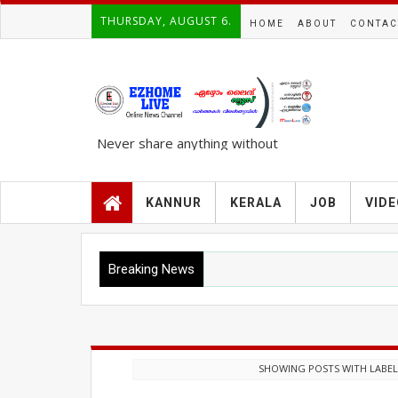
THURSDAY, AUGUST 6.
HOME
ABOUT
CONTAC
Never share anything without
knowing the complete TRUTH..!!!
KANNUR
KERALA
JOB
VID
Breaking News
SHOWING POSTS WITH LABE