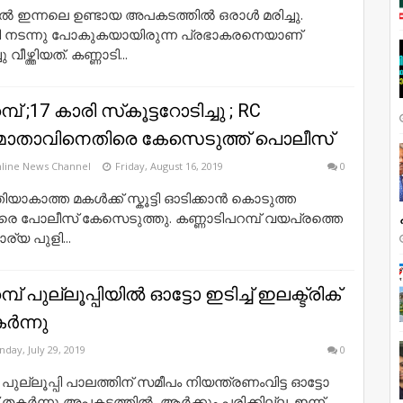
്പിൽ ഇന്നലെ ഉണ്ടായ അപകടത്തിൽ ഒരാൾ മരിച്ചു.
 നടന്നു പോകുകയായിരുന്ന പ്രഭാകരനെയാണ്
ീഴ്ത്തിയത്. കണ്ണാടി...
പ് ;17 കാരി സ്‌കൂട്ടറോടിച്ചു ; RC
മാതാവിനെതിരെ കേസെടുത്ത് പൊലീസ്
line News Channel
Friday, August 16, 2019
0
ിയാകാത്ത മകൾക്ക് സ്കൂട്ടി ഓടിക്കാൻ കൊടുത്ത
െ പോലീസ് കേസെടുത്തു. കണ്ണാടിപറമ്പ് വയപ്രത്തെ
ര്യ പുളി...
്പ് പുല്ലൂപ്പിയിൽ ഓട്ടോ ഇടിച്ച് ഇലക്ട്രിക്
ര്‍ന്നു
day, July 29, 2019
0
: പുല്ലൂപ്പി പാലത്തിന് സമീപം നിയന്ത്രണംവിട്ട ഓട്ടോ
്റ് തകര്‍ന്നു അപകടത്തിൽ ആർക്കും പരിക്കില്ല .ഇന്ന്