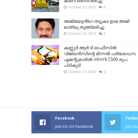
കയറി ഒരാള്‍ മരിച്ചു
October 27, 2025
0
അജിയേട്ടൻ്റെ തട്ടുകട ഉടമ അജി
മാത്യു തൂങ്ങിമരിച്ചു.
October 27, 2025
0
കണ്ണൂര്‍ ആര്‍.ടി ഓഫീസില്‍
വിജിലൻസിന്റെ മിന്നല്‍ പരിശോധന;
ഏജന്റുമാരില്‍ നിന്ന് 67,500 രൂപ
പിടികൂടി
October 27, 2025
0
Facebook
Twitte
Join Us On Facebook
Join U