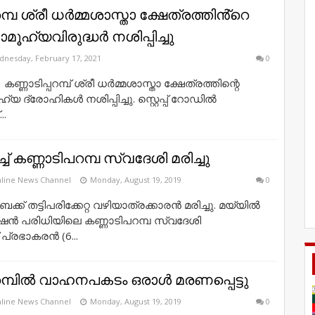
റമ്പ ശ്രീ ധർമ്മശാസ്താ ക്ഷേത്രത്തിൻ്റെ
ൂഹ്യവിരുദ്ധർ നശിപ്പിച്ചു
nesday, February 17, 2021
0
: കണ്ണാടിപ്പറമ്പ് ശ്രീ ധര്‍മ്മശാസ്താ ക്ഷേത്രത്തിന്റെ
 ദ്രോഹികള്‍ നശിപ്പിച്ചു. സ്റ്റെപ്പ് റോഡില്‍
..
ച് കണ്ണാടിപറമ്പ സ്വദേശി മരിച്ചു
line News Channel
Monday, August 19, 2019
0
്ക് തട്ടിപരിക്കേറ്റ വഴിയാത്രക്കാരൻ മരിച്ചു. മയ്യിൽ
റേഷൻ പരിധിയിലെ കണ്ണാടിപറമ്പ സ്വദേശി
 പ്രഭാകരൻ (6...
പറമ്പിൽ വാഹനപകടം ഒരാൾ മരണപ്പെട്ടു
line News Channel
Monday, August 19, 2019
0