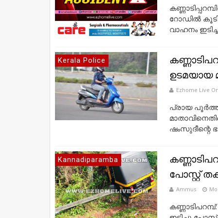
കണ്ണാടിപ്പറമ
റോഡിൽ കൂടി
വാഹനം ഇടിച്ചു വ
കണ്ണാടിപറമ്
Kerala Police
ഉടമയായ 
Ezhome Live On
പ്രായ പൂർത്ത
മാതാവിനെതിര
ഷംസുദീന്റെ ഭാ
കണ്ണാടിപറമ
Kannadiparamba
പോസ്റ്റ് തക
Ammus
Mon
കണ്ണാടിപറമ്പ്
ഇടിച്ചു പോസ്റ