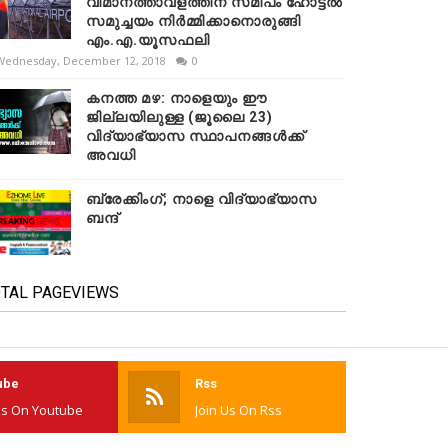
വിമാനത്താവളത്തിന് സമീപം ഹോട്ടൽ
സമുച്ചയം നിർമ്മിക്കാനൊരുങ്ങി
എം.എ.യൂസഫലി
Wednesday, December 12, 2018
0
കനത്ത മഴ: നാളെയും ഈ
ജില്ലയിലുള്ള (ജൂലൈ 23)
വിദ്യാഭ്യാസ സ്ഥാപനങ്ങൾക്ക്
അവധി
ബ്രേക്കിംഗ്; നാളെ വിദ്യാഭ്യാസ
ബന്ദ്
TAL PAGEVIEWS
ube
Rss
Us On Youtube
Join Us On Rss