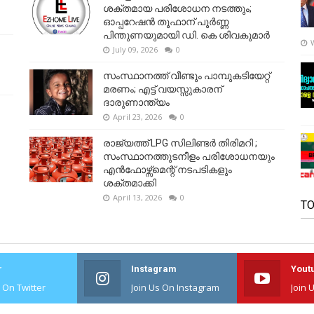
ശക്തമായ പരിശോധന നടത്തും;
ഓപ്പറേഷൻ തൂഫാന് പൂർണ്ണ
പിന്തുണയുമായി ഡി. കെ ശിവകുമാർ
July 09, 2026
0
സംസ്ഥാനത്ത് വീണ്ടും പാമ്പുകടിയേറ്റ്
മരണം; എട്ട് വയസ്സുകാരന്
ദാരുണാന്ത്യം
April 23, 2026
0
രാജ്യത്ത് LPG സിലിണ്ടർ തിരിമറി ;
സംസ്ഥാനത്തുടനീളം പരിശോധനയും
എൻഫോഴ്സ്മെന്റ് നടപടികളും
ശക്തമാക്കി
April 13, 2026
0
TO
r
Instagram
Yout
s On Twitter
Join Us On Instagram
Join 