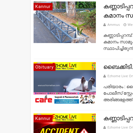
കണ്ണാടിപ്പ
Kannur
കമാനം സാമ
Ammus
Wed
കണ്ണാടിപ്പറമ്പ്
കമാനം സാമൂഹ്യ
സ്ഥാപിച്ചിരുന്.
ബൈക്കിടിച്
Obituary
Ezhome Live On
പരിയാരം : ബൈക
പോലീസ് സ്റ്
അരിങ്ങളേത്ത്
കണ്ണാടിപ്
Kannur
Ezhome Live On