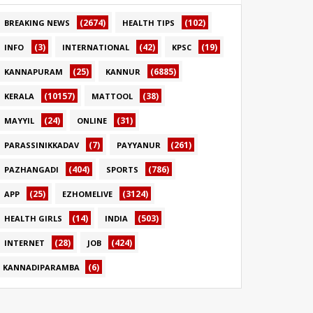
(2674)
(102)
BREAKING NEWS
HEALTH TIPS
(3)
(42)
(19)
INFO
INTERNATIONAL
KPSC
(25)
(6885)
KANNAPURAM
KANNUR
(10157)
(38)
KERALA
MATTOOL
(24)
(31)
MAYYIL
ONLINE
(7)
(261)
PARASSINIKKADAV
PAYYANUR
(404)
(786)
PAZHANGADI
SPORTS
(25)
(3124)
APP
EZHOMELIVE
(14)
(503)
HEALTH GIRLS
INDIA
(28)
(424)
INTERNET
JOB
(6)
KANNADIPARAMBA