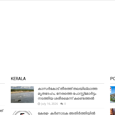
KERALA
P
കാസർകോട് തീരത്ത് തലയില്ലാത്ത
മൃതദേഹം; നേരത്തെ പോസ്റ്റ്‌മോർട്ടം
നടത്തിയ ശരീരമെന്ന് കണ്ടെത്തൽ
July 16, 2026
0
ത്
കേരള- കർണാടക അതിർത്തിയിൽ