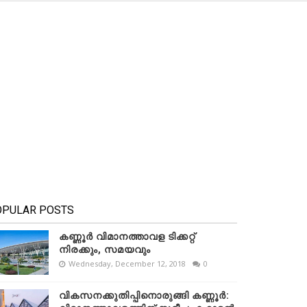
OPULAR POSTS
കണ്ണൂർ വിമാനത്താവള ടിക്കറ്റ്
നിരക്കും, സമയവും
Wednesday, December 12, 2018
0
വികസനക്കുതിപ്പിനൊരുങ്ങി കണ്ണൂർ: