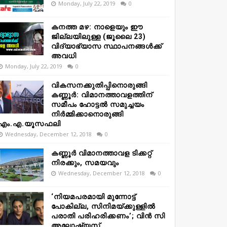
Monday, July 22, 2019
0
കനത്ത മഴ: നാളെയും ഈ
ജില്ലയിലുള്ള (ജൂലൈ 23)
വിദ്യാഭ്യാസ സ്ഥാപനങ്ങൾക്ക്
അവധി
Monday, July 22, 2019
0
വികസനക്കുതിപ്പിനൊരുങ്ങി
കണ്ണൂർ: വിമാനത്താവളത്തിന്
സമീപം ഹോട്ടൽ സമുച്ചയം
നിർമ്മിക്കാനൊരുങ്ങി
എം.എ.യൂസഫലി
Wednesday, December 12, 2018
0
കണ്ണൂർ വിമാനത്താവള ടിക്കറ്റ്
നിരക്കും, സമയവും
Wednesday, December 12, 2018
0
‘നിയമപരമായി മുന്നോട്ട്
പോകില്ല, സിനിമയ്ക്കുള്ളിൽ
പരാതി പരിഹരിക്കണം’; വിൻ സി
അലോഷ്യസ്