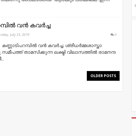
മ്പിൽ വൻ കവർച്ച
sday, July 23, 2019
0
പ്: കണ്ണാടിപറമ്പിൽ വൻ കവർച്ച. ശ്രീധർമ്മശാസ്താ
ു സമീപത്ത് താമസിക്കുന്ന ലക്ഷ്മി വിലാസത്തിൽ രാമനന്ദ
..
OLDER POSTS