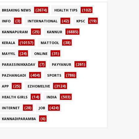
(2674)
(102)
BREAKING NEWS
HEALTH TIPS
(3)
(42)
(19)
INFO
INTERNATIONAL
KPSC
(25)
(6885)
KANNAPURAM
KANNUR
(10157)
(38)
KERALA
MATTOOL
(24)
(31)
MAYYIL
ONLINE
(7)
(261)
PARASSINIKKADAV
PAYYANUR
(404)
(786)
PAZHANGADI
SPORTS
(25)
(3124)
APP
EZHOMELIVE
(14)
(503)
HEALTH GIRLS
INDIA
(28)
(424)
INTERNET
JOB
(6)
KANNADIPARAMBA