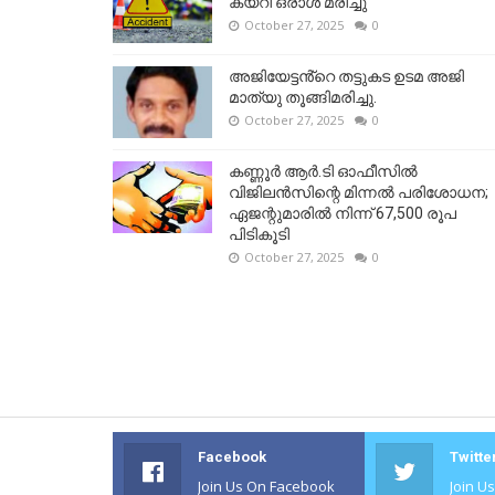
കയറി ഒരാള്‍ മരിച്ചു
October 27, 2025
0
അജിയേട്ടൻ്റെ തട്ടുകട ഉടമ അജി
മാത്യു തൂങ്ങിമരിച്ചു.
October 27, 2025
0
കണ്ണൂര്‍ ആര്‍.ടി ഓഫീസില്‍
വിജിലൻസിന്റെ മിന്നല്‍ പരിശോധന;
ഏജന്റുമാരില്‍ നിന്ന് 67,500 രൂപ
പിടികൂടി
October 27, 2025
0
Facebook
Twitte
Join Us On Facebook
Join U