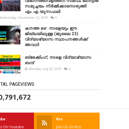
വിമാനത്താവളത്തിന് സമീപം ഹോട്ടൽ
സമുച്ചയം നിർമ്മിക്കാനൊരുങ്ങി
എം.എ.യൂസഫലി
Wednesday, December 12, 2018
0
കനത്ത മഴ: നാളെയും ഈ
ജില്ലയിലുള്ള (ജൂലൈ 23)
വിദ്യാഭ്യാസ സ്ഥാപനങ്ങൾക്ക്
അവധി
ബ്രേക്കിംഗ്; നാളെ വിദ്യാഭ്യാസ
ബന്ദ്
Monday, July 22, 2019
0
TAL PAGEVIEWS
0,791,672
ube
Rss
Us On Youtube
Join Us On Rss