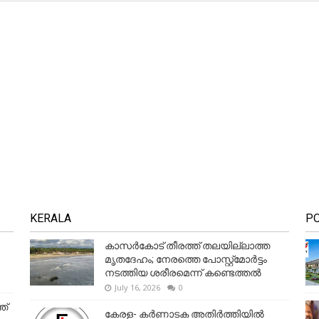
KERALA
P
കാസർകോട് തീരത്ത് തലയില്ലാത്ത
മൃതദേഹം; നേരത്തെ പോസ്റ്റ്‌മോർട്ടം
നടത്തിയ ശരീരമെന്ന് കണ്ടെത്തൽ
July 16, 2026
0
ത്
കേരള- കർണാടക അതിർത്തിയിൽ