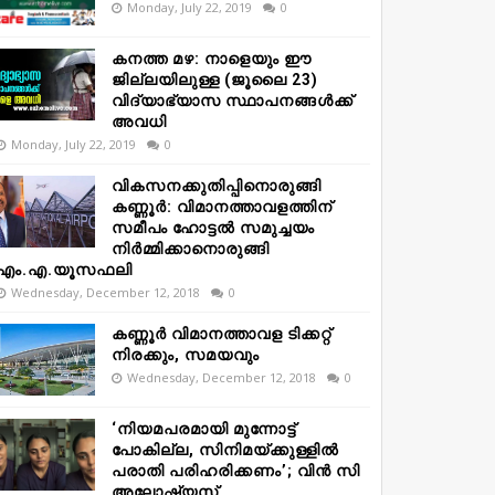
Monday, July 22, 2019
0
കനത്ത മഴ: നാളെയും ഈ
ജില്ലയിലുള്ള (ജൂലൈ 23)
വിദ്യാഭ്യാസ സ്ഥാപനങ്ങൾക്ക്
അവധി
Monday, July 22, 2019
0
വികസനക്കുതിപ്പിനൊരുങ്ങി
കണ്ണൂർ: വിമാനത്താവളത്തിന്
സമീപം ഹോട്ടൽ സമുച്ചയം
നിർമ്മിക്കാനൊരുങ്ങി
എം.എ.യൂസഫലി
Wednesday, December 12, 2018
0
കണ്ണൂർ വിമാനത്താവള ടിക്കറ്റ്
നിരക്കും, സമയവും
Wednesday, December 12, 2018
0
‘നിയമപരമായി മുന്നോട്ട്
പോകില്ല, സിനിമയ്ക്കുള്ളിൽ
പരാതി പരിഹരിക്കണം’; വിൻ സി
അലോഷ്യസ്