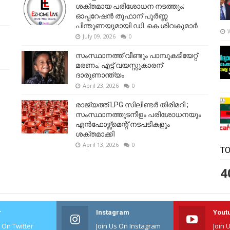
ശക്തമായ പരിശോധന നടത്തും;
ഓപ്പറേഷൻ തൂഫാന് പൂർണ്ണ
പിന്തുണയുമായി ഡി. കെ ശിവകുമാർ
July 09, 2026
0
സംസ്ഥാനത്ത് വീണ്ടും പാമ്പുകടിയേറ്റ്
മരണം; എട്ട് വയസ്സുകാരന്
ദാരുണാന്ത്യം
April 23, 2026
0
രാജ്യത്ത് LPG സിലിണ്ടർ തിരിമറി ;
സംസ്ഥാനത്തുടനീളം പരിശോധനയും
എൻഫോഴ്സ്മെന്റ് നടപടികളും
ശക്തമാക്കി
April 13, 2026
0
TO
4
r
Instagram
Yout
s On Twitter
Join Us On Instagram
Join 