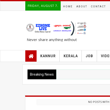
FRIDAY, AUGUST 7.
HOME
ABOUT
CONTACT
Never share anything without
knowing the complete TRUTH..!!!
KANNUR
KERALA
JOB
VID
Breaking News
NO POSTS WITH