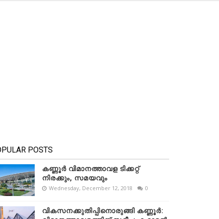
OPULAR POSTS
കണ്ണൂർ വിമാനത്താവള ടിക്കറ്റ്
നിരക്കും, സമയവും
Wednesday, December 12, 2018
0
വികസനക്കുതിപ്പിനൊരുങ്ങി കണ്ണൂർ: