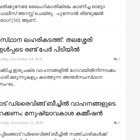
ുവതിക്കുനേരേ ലൈംഗികാതിക്രമം കാണിച്ച ഓട്ടോ
സ് അറസ്റ്റ് ചെയ്തു . പുന്നോല്‍ തിണ്ടുമ്മല്‍
രാഗ് (50) ആണ്...
സ്‌ഥാന ലഹരികടത്ത്:: തലശ്ശേരി
ൾപ്പടെ രണ്ട് പേർ പിടിയില്‍
sday, December 24, 2019
0
ഷ്‌ടിച്ച ഇരുചക്ര വാഹനങ്ങളില്‍ ഗോവയില്‍നിന്നടക്കം
രി മരുന്നുകളും കടത്തുന്ന അന്തര്‍സംസ്‌ഥാന
സംഘ...
ങാട് ഡ്രൈവിങ്ങ് ബീച്ചില്‍ വാഹനങ്ങളുടെ
ക്കണം: മനുഷ്യാവകാശ കമ്മീഷന്‍
urday, December 21, 2019
0
പ്പിലങ്ങാട് ഡ്രൈവിങ്ങ് ബീച്ചില്‍ സഞ്ചാരികള്‍ക്ക്