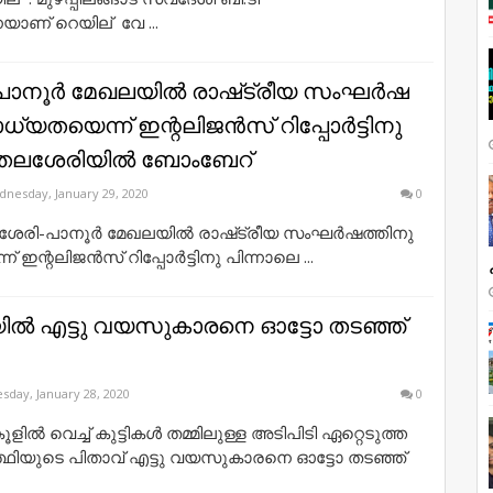
ണ് റെയില് ‍ വേ ...
പാ​നൂ​ർ മേ​ഖ​ല​യി​ൽ രാ​ഷ്​ട്രീ​യ സം​ഘ​ർ​ഷ​
്യ​ത​യെ​ന്ന് ഇ​ന്റ​ലി​ജ​ൻ​സ് റി​പ്പോ​ർ​ട്ടി​നു
 ത​ല​ശേ​രി​യി​ൽ ബോം​ബേ​റ്
nesday, January 29, 2020
0
​ശേ​രി-​പാ​നൂ​ർ മേ​ഖ​ല​യി​ൽ രാ​ഷ്​ട്രീ​യ സം​ഘ​ർ​ഷ​ത്തി​നു
 ഇ​ന്റ​ലി​ജ​ൻ​സ് റി​പ്പോ​ർ​ട്ടി​നു പി​ന്നാ​ലെ ...
യിൽ എട്ടു വയസുകാരനെ ഓട്ടോ തടഞ്ഞ്
sday, January 28, 2020
0
ൂളില്‍ വെച്ച് കുട്ടികള്‍ തമ്മിലുള്ള അടിപിടി ഏറ്റെടുത്ത
‍ത്ഥിയുടെ പിതാവ് എട്ടു വയസുകാരനെ ഓട്ടോ തടഞ്ഞ്