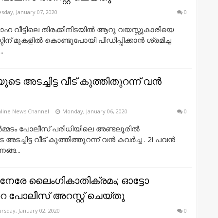
sday, January 07, 2020
0
വാഹ വീട്ടിലെ തിരക്കിനിടയില്‍ ആറു വയസ്സുകാരിയെ
സ്സിന് മുകളില്‍ കൊണ്ടുപോയി പീഡിപ്പിക്കാന്‍ ശ്രമിച്ച
.
െ അടച്ചിട്ട വീട് കുത്തിതുറന്ന് വന്‍
line News Channel
Monday, January 06, 2020
0
ര്‍മ്മടം പോലീസ് പരിധിയിലെ അണ്ടലൂരില്‍
ച്ചിട്ട വീട് കുത്തിത്തുറന്ന് വന്‍ കവര്‍ച്ച . 2l പവന്‍
ങ്ങ...
ുനേരേ ലൈംഗികാതിക്രമം; ഓട്ടോ
പോലീസ് അറസ്റ്റ് ചെയ്തു
rsday, January 02, 2020
0