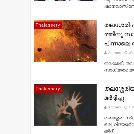
ഷാനവാസിനേയാ
ത​ല​ശേ​രി-​
Thalassery
ത്തി​നു സാ​ധ
പി​ന്നാ​ലെ
Ammus
Wed
ത​ല​ശേ​രി: ത​ല
സാ​ധ്യ​ത​യെ​ന്ന്
തലശ്ശേരി
Thalassery
മര്‍ദ്ദിച്ചു
Ammus
Tue
തലശ്ശേരി: സ്‌ക
ഒരു വിദ്യാര്
മര്‍ദ്...