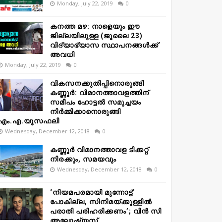
Monday, July 22, 2019
0
കനത്ത മഴ: നാളെയും ഈ
ജില്ലയിലുള്ള (ജൂലൈ 23)
വിദ്യാഭ്യാസ സ്ഥാപനങ്ങൾക്ക്
അവധി
Monday, July 22, 2019
0
വികസനക്കുതിപ്പിനൊരുങ്ങി
കണ്ണൂർ: വിമാനത്താവളത്തിന്
സമീപം ഹോട്ടൽ സമുച്ചയം
നിർമ്മിക്കാനൊരുങ്ങി
എം.എ.യൂസഫലി
Wednesday, December 12, 2018
0
കണ്ണൂർ വിമാനത്താവള ടിക്കറ്റ്
നിരക്കും, സമയവും
Wednesday, December 12, 2018
0
‘നിയമപരമായി മുന്നോട്ട്
പോകില്ല, സിനിമയ്ക്കുള്ളിൽ
പരാതി പരിഹരിക്കണം’; വിൻ സി
അലോഷ്യസ്