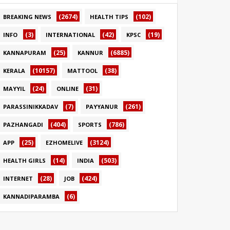
(2674)
(102)
BREAKING NEWS
HEALTH TIPS
(3)
(42)
(19)
INFO
INTERNATIONAL
KPSC
(25)
(6885)
KANNAPURAM
KANNUR
(10157)
(38)
KERALA
MATTOOL
(24)
(31)
MAYYIL
ONLINE
(7)
(261)
PARASSINIKKADAV
PAYYANUR
(404)
(786)
PAZHANGADI
SPORTS
(25)
(3124)
APP
EZHOMELIVE
(14)
(503)
HEALTH GIRLS
INDIA
(28)
(424)
INTERNET
JOB
(6)
KANNADIPARAMBA