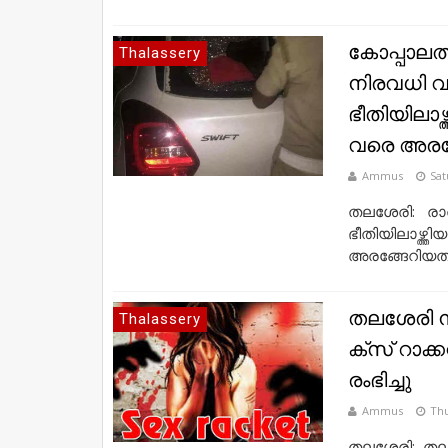
കോപ്പാലത
Thalassery
നിരവധി വാ
ഭീതിയിലാഴ
വരെ അരങ്
Ammus
Sat
തലശേരി: രാത
ഭീതിയിലാഴ്ത്
അരങ്ങേറിയത് .
ത​ല​ശേ​രി ന​ഗ
Thalassery
ക്​സ് റാ​ക്ക
രം​ഭി​ച്ചു
Ammus
Thu
ത​ല​ശേ​രി: ത​ല​ശ