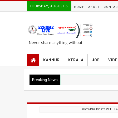
THURSDAY, AUGUST 6.
HOME
ABOUT
CONTAC
Never share anything without
knowing the complete TRUTH..!!!
KANNUR
KERALA
JOB
VID
Breaking News
SHOWING POSTS WITH L