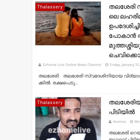
ത​ല​ശേ​രി സ്
Thalassery
ലെ ല​ഹ​രി​മാ
ഉപദേശിച്ചിട
പോകാന്‍ ത
മുത്തശ്ശിയു
ചെവിക്കൊണ
Ezhome Live Online News Channel
Friday, January 31
ത​ല​ശേ​രി: ത​ല​ശേ​രി സ്വ​ദേ​ശി​നി​യാ​യ വി​ദ്യാ​ര്
ക്കി​ല്‍. ര​ക്ഷ​പെ​ടു​...
തലശേരിയി
Thalassery
പിടിയില്‍
Ammus
Wed
തലശേരി റെയില
യുവാവ് പിടിയില