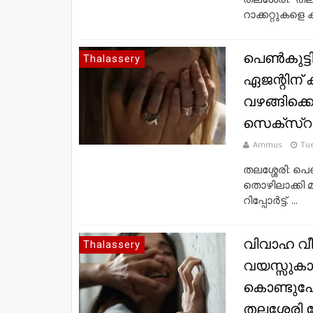
റാ​ക്ക​റ്റു​ക​ളെ
പെണ്‍കുട്
Thalassery
ഏജന്റിന് ക
വഴങ്ങിക്കൊ
സെക്‌സ്‌റാക
Ammus
Tue
തലശ്ശേരി: പെണ
തൊഴിലാക്കി മ
റിപ്പോര്‍ട്ട്. ...
വിവാഹ വീട
Thalassery
വയസ്സുകാരി
കൊണ്ടുപോയ
തലശ്ശേരി 