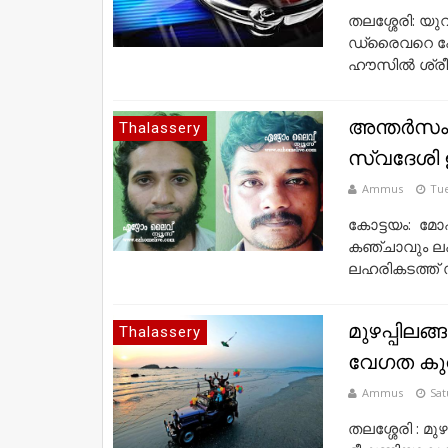
തലശ്ശേരി: യ
ഡ്രൈവറെ പോലീ
ഹൗസില്‍ ശ്രീ
അന്തര്‍സം
Thalassery
സ്വദേശി ഉ
Ammus
Tue
കോട്ടയം: മോ
കഞ്ചാവും ലഹ
ലഹരികടത്ത്‌ 
മുഴപ്പിലങ്
Thalassery
വേഗത കുറ
Ammus
Sat
തലശ്ശേരി : മുഴ