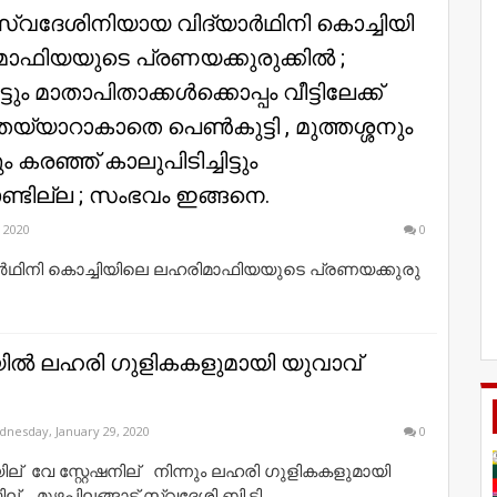
വ​ദേ​ശി​നി​യാ​യ വി​ദ്യാ​ര്‍​ഥി​നി കൊ​ച്ചി​യി​
​ഫി​യ​യു​ടെ പ്ര​ണ​യ​ക്കു​രു​ക്കി​ല്‍ ;
്ടും മാതാപിതാക്കള്‍ക്കൊപ്പം വീട്ടിലേക്ക്
യ്യാറാകാതെ പെണ്‍കുട്ടി , മുത്തശ്ശനും
ം കരഞ്ഞ് കാലുപിടിച്ചിട്ടും
്ടില്ല ; സംഭവം ഇങ്ങനെ.
, 2020
0
‍​ഥി​നി കൊ​ച്ചി​യി​ലെ ല​ഹ​രി​മാ​ഫി​യ​യു​ടെ പ്ര​ണ​യ​ക്കു​രു​
ല്‍ ലഹരി ഗുളികകളുമായി യുവാവ്
nesday, January 29, 2020
0
് ‍ വേ സ്റ്റേഷനില് ‍ നിന്നും ലഹരി ഗുളികകളുമായി
് ‍ . മുഴപ്പിലങ്ങാട് സ്വദേശി ബി.ടി