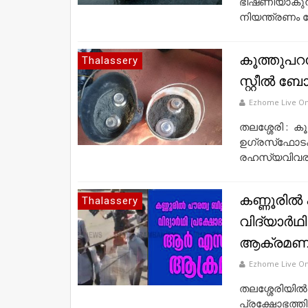
ഭീഷണിയാകുന്
നിയന്ത്രണം വ
കൂത്തുപറമ്പ
Thalassery
സ്റ്റീല്‍ 
Ezhome Live On
തലശ്ശേരി : കൂത
ഉഗ്രസ്‌ഫോടകശ
രഹസ്യവിവരത്ത
കണ്ണൂരില
Thalassery
വിദ്യാര്‍
ആക്രമണ
Ezhome Live On
തലശ്ശേരിയില്
പ്രക്ഷോഭത്ത