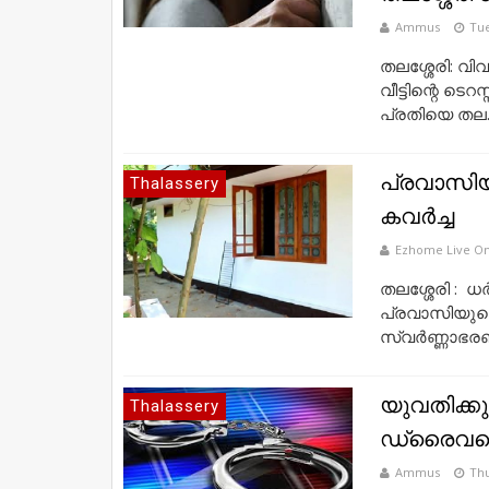
Ammus
Tue
തലശ്ശേരി: വി
വീട്ടിന്റെ ടെറ
പ്രതിയെ തല..
പ്രവാസിയുട
Thalassery
കവര്‍ച്ച
Ezhome Live On
തലശ്ശേരി : ധ
പ്രവാസിയുടെ അട
സ്വര്‍ണ്ണാഭരണ
യുവതിക്ക
Thalassery
ഡ്രൈവറെ 
Ammus
Thu