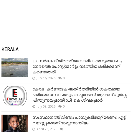
KERALA
കാസർകോട് തീരത്ത് തലയില്ലാത്ത മൃതദേഹം;
നേരത്തെ പോസ്റ്റ്‌മോർട്ടം നടത്തിയ ശരീരമെന്ന്
കണ്ടെത്തൽ
July 16, 2026
0
കേരള- കർണാടക അതിർത്തിയിൽ ശക്തമായ
പരിശോധന നടത്തും; ഓപ്പറേഷൻ തൂഫാന് പൂർണ്ണ
പിന്തുണയുമായി ഡി. കെ ശിവകുമാർ
July 09, 2026
0
സംസ്ഥാനത്ത് വീണ്ടും പാമ്പുകടിയേറ്റ് മരണം; എട്ട്
വയസ്സുകാരന് ദാരുണാന്ത്യം
April 23, 2026
0