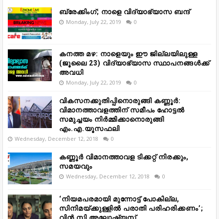
ബ്രേക്കിംഗ്; നാളെ വിദ്യാഭ്യാസ ബന്ദ്
Monday, July 22, 2019
0
കനത്ത മഴ: നാളെയും ഈ ജില്ലയിലുള്ള
(ജൂലൈ 23) വിദ്യാഭ്യാസ സ്ഥാപനങ്ങൾക്ക്
അവധി
Monday, July 22, 2019
0
വികസനക്കുതിപ്പിനൊരുങ്ങി കണ്ണൂർ:
വിമാനത്താവളത്തിന് സമീപം ഹോട്ടൽ
സമുച്ചയം നിർമ്മിക്കാനൊരുങ്ങി
എം.എ.യൂസഫലി
Wednesday, December 12, 2018
0
കണ്ണൂർ വിമാനത്താവള ടിക്കറ്റ് നിരക്കും,
സമയവും
Wednesday, December 12, 2018
0
‘നിയമപരമായി മുന്നോട്ട് പോകില്ല,
സിനിമയ്ക്കുള്ളിൽ പരാതി പരിഹരിക്കണം’;
വിൻ സി അലോഷ്യസ്