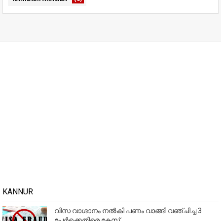
KANNUR
വിസ വാഗ്ദാനം നൽകി പണം വാങ്ങി വഞ്ചിച്ച 3
പേർക്കെതിരെ കേസ്