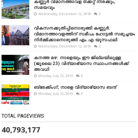
കണ്ണൂർ വിമാനത്താവള ടിക്കറ്റ് നിരക്കും,
സമയവും
Wednesday, December 12, 2018
0
വികസനക്കുതിപ്പിനൊരുങ്ങി കണ്ണൂർ:
വിമാനത്താവളത്തിന് സമീപം ഹോട്ടൽ സമുച്ചയം
നിർമ്മിക്കാനൊരുങ്ങി എം.എ.യൂസഫലി
Wednesday, December 12, 2018
0
കനത്ത മഴ: നാളെയും ഈ ജില്ലയിലുള്ള
(ജൂലൈ 23) വിദ്യാഭ്യാസ സ്ഥാപനങ്ങൾക്ക്
അവധി
Monday, July 22, 2019
0
ബ്രേക്കിംഗ്; നാളെ വിദ്യാഭ്യാസ ബന്ദ്
Monday, July 22, 2019
0
TOTAL PAGEVIEWS
40,793,177