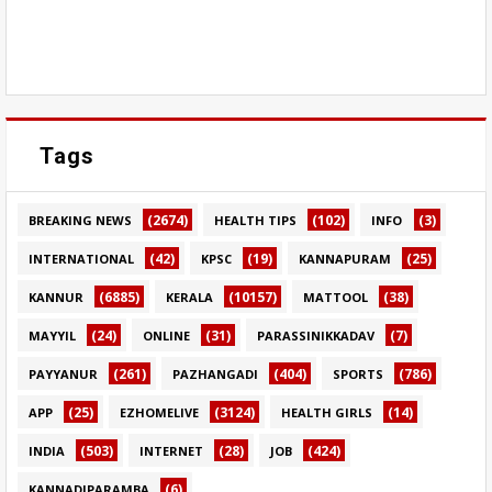
Tags
(2674)
(102)
(3)
BREAKING NEWS
HEALTH TIPS
INFO
(42)
(19)
(25)
INTERNATIONAL
KPSC
KANNAPURAM
(6885)
(10157)
(38)
KANNUR
KERALA
MATTOOL
(24)
(31)
(7)
MAYYIL
ONLINE
PARASSINIKKADAV
(261)
(404)
(786)
PAYYANUR
PAZHANGADI
SPORTS
(25)
(3124)
(14)
APP
EZHOMELIVE
HEALTH GIRLS
(503)
(28)
(424)
INDIA
INTERNET
JOB
(6)
KANNADIPARAMBA