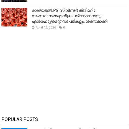
രാജ്യത്ത് LPG സിലിണ്ടർ തിരിമറി ;
സംസ്ഥാനത്തുടനീളം പരിശോധനയും
എൻഫോഴ്സ്മെന്റ് നടപടികളും ശക്തമാക്കി
April 13, 2026
0
POPULAR POSTS