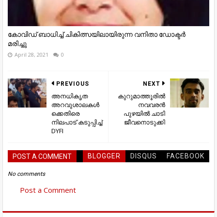
കോവിഡ് ബാധിച്ച് ചികിത്സയിലായിരുന്ന വനിതാ ഡോക്ടർ
മരിച്ചു
April 28, 2021
0
PREVIOUS
NEXT
അനധികൃത
കുറുമാത്തൂരില്‍
അറവുശാലകൾ
നവവരന്‍
ക്കെതിരെ
പുഴയില്‍ ചാടി
നിലപാട് കടുപ്പിച്ച്
ജീവനൊടുക്കി
DYFI
BLOGGER
DISQUS
FACEBOOK
POST A COMMENT
No comments
Post a Comment