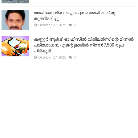
അജിയേട്ടൻ്റെ തട്ടുകട ഉടമ അജി മാത്യു
തൂങ്ങിമരിച്ചു.
October 27, 2025
0
കണ്ണൂര്‍ ആര്‍.ടി ഓഫീസില്‍ വിജിലൻസിന്റെ മിന്നല്‍
പരിശോധന; ഏജന്റുമാരില്‍ നിന്ന് 67,500 രൂപ
പിടികൂടി
October 27, 2025
0