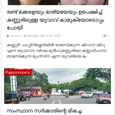
രണ്ട് മക്കളെയും ഭാര്യയേയും ഉപേക്ഷിച്ച്
കണ്ണൂരിലുള്ള യുവാവ് കാമുകിയോടൊപ്പം
പോയി
Ammus
Monday, March 02, 2020
0
കണ്ണൂർ: പാപ്പിനിശ്ശേരിയിൽ താമസിക്കുന്ന ഷിറാസ് ഷിറു
എന്ന യുവാവ് 8 വർഷം മുൻപ് കണ്ണൂരിലെ കണ്ണാടിപറമ്പ്
താമസിക്കുന്ന മുഹ്സിന എന്ന യുവതിയെ ക...
Pappinissery
സംസ്ഥാന സര്‍ക്കാരിന്റെ മികച്ച