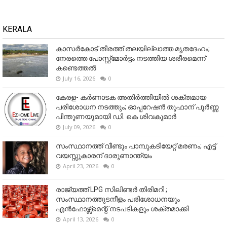
KERALA
കാസർകോട് തീരത്ത് തലയില്ലാത്ത മൃതദേഹം;
നേരത്തെ പോസ്റ്റ്‌മോർട്ടം നടത്തിയ ശരീരമെന്ന്
കണ്ടെത്തൽ
July 16, 2026
0
കേരള- കർണാടക അതിർത്തിയിൽ ശക്തമായ
പരിശോധന നടത്തും; ഓപ്പറേഷൻ തൂഫാന് പൂർണ്ണ
പിന്തുണയുമായി ഡി. കെ ശിവകുമാർ
July 09, 2026
0
സംസ്ഥാനത്ത് വീണ്ടും പാമ്പുകടിയേറ്റ് മരണം; എട്ട്
വയസ്സുകാരന് ദാരുണാന്ത്യം
April 23, 2026
0
രാജ്യത്ത് LPG സിലിണ്ടർ തിരിമറി ;
സംസ്ഥാനത്തുടനീളം പരിശോധനയും
എൻഫോഴ്സ്മെന്റ് നടപടികളും ശക്തമാക്കി
April 13, 2026
0