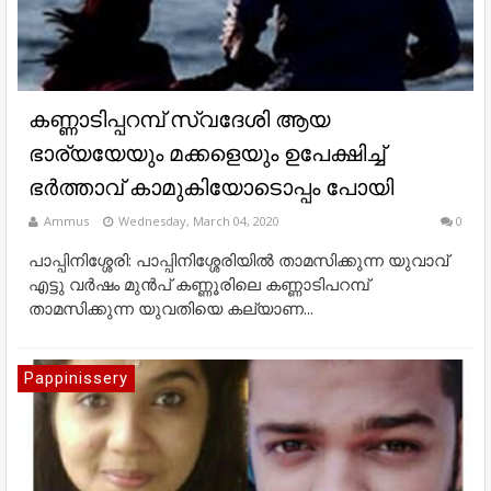
കണ്ണാടിപ്പറമ്പ് സ്വദേശി ആയ
ഭാര്യയേയും മക്കളെയും ഉപേക്ഷിച്ച്
ഭർത്താവ് കാമുകിയോടൊപ്പം പോയി
Ammus
Wednesday, March 04, 2020
0
പാപ്പിനിശ്ശേരി: പാപ്പിനിശ്ശേരിയില്‍ താമസിക്കുന്ന യുവാവ്
എട്ടു വര്‍ഷം മുന്‍പ് കണ്ണൂരിലെ കണ്ണാടിപറമ്പ്
താമസിക്കുന്ന യുവതിയെ കല്യാണ...
Pappinissery