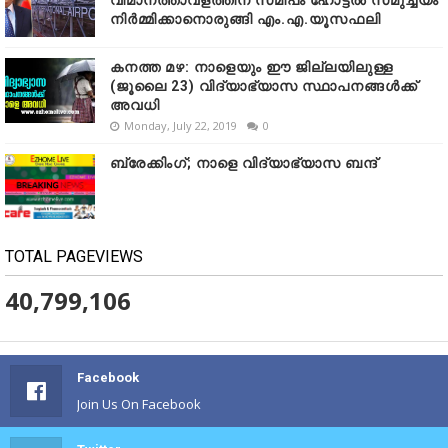
വിമാനത്താവളത്തിന് സമീപം ഹോട്ടൽ സമുച്ചയം
നിർമ്മിക്കാനൊരുങ്ങി എം.എ.യൂസഫലി
കനത്ത മഴ: നാളെയും ഈ ജില്ലയിലുള്ള
(ജൂലൈ 23) വിദ്യാഭ്യാസ സ്ഥാപനങ്ങൾക്ക്
അവധി
Monday, July 22, 2019
0
ബ്രേക്കിംഗ്; നാളെ വിദ്യാഭ്യാസ ബന്ദ്
TOTAL PAGEVIEWS
40,799,106
Facebook
Join Us On Facebook