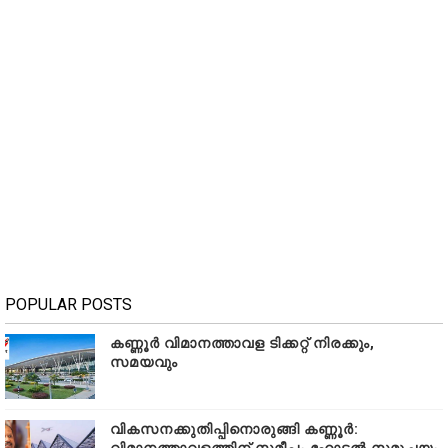
POPULAR POSTS
കണ്ണൂർ വിമാനത്താവള ടിക്കറ്റ് നിരക്കും,
സമയവും
വികസനക്കുതിപ്പിനൊരുങ്ങി കണ്ണൂർ: