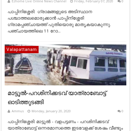
Ezhome Live Online News Channel
Friday, February 07, 2020
0
പാപ്പിനിശ്ശേരി: ഗ്രാമങ്ങളുടെ അടിസ്ഥാന
പശ്ചാത്തലമൊരുക്കാന്‍ പാപ്പിനിശ്ശേരി
ഗ്രാമപ്പഞ്ചായത്ത് പുതിയൊരു മാതൃകയാകുന്നു.
പഞ്ചായത്തിലെ 11 റോ...
Valapattanam
മാട്ടൂല്‍-പറശിനിക്കടവ് യാത്രാബോട്ട്
ഓടിത്തുടങ്ങി
Ammus
Monday, January 20, 2020
0
പാപ്പിനിശ്ശേരി: മാട്ടൂല്‍ - വളപട്ടണം - പറശിനിക്കടവ്
യാത്രാബോട്ട് ഒന്നരമാസത്തെ ഇടവേളക്ക് ശേഷം വീണ്ടും