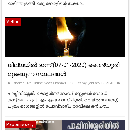
ഓടിത്തുടങ്ങി. ഒരു ബോട്ടിന്റെ തകരാ...
Vellur
ജില്ലയിൽ ഇന്ന് (07-01-2020) വൈദ്യുതി
മുടങ്ങുന്ന സ്ഥലങ്ങൾ
Ezhome Live Online News Channel
Tuesday, January 07, 2020
0
പാപ്പിനിശ്ശേരി: കോട്ടൻസ് റോഡ്, സ്റ്റേഷൻ റോഡ്,
കാട്ടിലെ പള്ളി, എം.എം.ഹോസ്പിറ്റൽ, റെയിൽവേ ഗേറ്റ്,
ചുങ്കം ഭാഗങ്ങളിൽ ചൊവ്വാഴ്ച രാവിലെ ഒൻപത...
Pappinissery