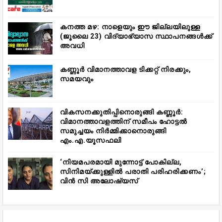
കനത്ത മഴ: നാളെയും ഈ ജില്ലയിലുള്ള
(ജൂലൈ 23) വിദ്യാഭ്യാസ സ്ഥാപനങ്ങൾക്ക്
അവധി
കണ്ണൂർ വിമാനത്താവള ടിക്കറ്റ് നിരക്കും,
സമയവും
വികസനക്കുതിപ്പിനൊരുങ്ങി കണ്ണൂർ:
വിമാനത്താവളത്തിന് സമീപം ഹോട്ടൽ
സമുച്ചയം നിർമ്മിക്കാനൊരുങ്ങി
എം.എ.യൂസഫലി
‘നിയമപരമായി മുന്നോട്ട് പോകില്ല,
സിനിമയ്ക്കുള്ളിൽ പരാതി പരിഹരിക്കണം’;
വിൻ സി അലോഷ്യസ്