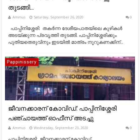
തുടങ്ങി...
Ammus
Saturday, September 26, 2020
0
പാപ്പിനിശ്ശേരി: തകർന്ന ദേശീയപാതയിലെ കുഴികൾ
അടയ്ക്കുന്ന പ്രവൃത്തി തുടങ്ങി. പാപ്പിനിശ്ശേരിക്കും
പുതിയതെരുവിനും ഇടയിൽ മാത്രം നൂറുകണക്കിന്...
Pappinissery
ജീവനക്കാരന് കോവിഡ്: പാപ്പിനിശ്ശേരി
പഞ്ചായത്ത്‌ ഓഫീസ്‌ അടച്ചു
Ammus
Wednesday, September 23, 2020
0
പാപ്പിനിശ്ശേരി: ജീവനക്കാരന് കോവിഡ്