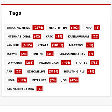
Tags
(2674)
(102)
(3)
BREAKING NEWS
HEALTH TIPS
INFO
(42)
(19)
(25)
INTERNATIONAL
KPSC
KANNAPURAM
(6885)
(10157)
(38)
KANNUR
KERALA
MATTOOL
(24)
(31)
(7)
MAYYIL
ONLINE
PARASSINIKKADAV
(261)
(404)
(786)
PAYYANUR
PAZHANGADI
SPORTS
(25)
(3124)
(14)
APP
EZHOMELIVE
HEALTH GIRLS
(503)
(28)
(424)
INDIA
INTERNET
JOB
(6)
KANNADIPARAMBA