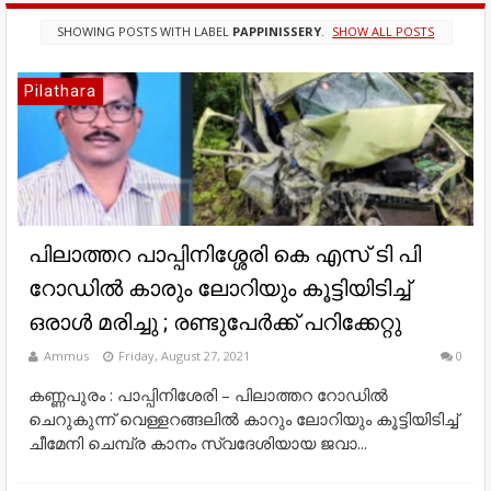
SHOWING POSTS WITH LABEL
PAPPINISSERY
.
SHOW ALL POSTS
Pilathara
പിലാത്തറ പാപ്പിനിശ്ശേരി കെ എസ് ടി പി
റോഡിൽ കാരും ലോറിയും കൂട്ടിയിടിച്ച്
ഒരാൾ മരിച്ചു ; രണ്ടുപേർക്ക് പറിക്കേറ്റു
Ammus
Friday, August 27, 2021
0
കണ്ണപുരം : പാപ്പിനിശേരി – പിലാത്തറ റോഡിൽ
ചെറുകുന്ന് വെള്ളറങ്ങലിൽ കാറും ലോറിയും കൂട്ടിയിടിച്ച്
ചീമേനി ചെമ്പ്ര കാനം സ്വദേശിയായ ജവാ...