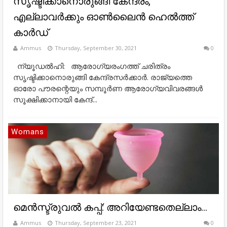
സൃഷ്ടിക്കാനൊരുങ്ങി കേന്ദ്രം,
എല്ലാവർക്കും ഓൺലൈൻ ഹെൽത്ത്‌
കാർഡ്
Ammus
Thursday, September 30, 2021
0
ന്യൂഡൽഹി: ആരോഗ്യരംഗത്ത് ചരിത്രം
സൃഷ്ടിക്കാനൊരുങ്ങി കേന്ദ്രസർക്കാർ. രാജ്യത്തെ
ഓരോ പൗരന്റെയും സമ്പൂർണ ആരോഗ്യവിവരങ്ങൾ
സൂക്ഷിക്കാനായി കേന്ദ്...
Womans
മെന്‍സ്ട്രുവല്‍ കപ്പ്: അറിയേണ്ടതെല്ലാം...
Ammus
Thursday, September 23, 2021
0