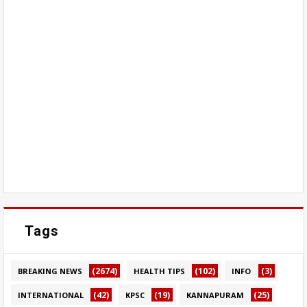
Tags
(2674)
(102)
(3)
BREAKING NEWS
HEALTH TIPS
INFO
(42)
(19)
(25)
INTERNATIONAL
KPSC
KANNAPURAM