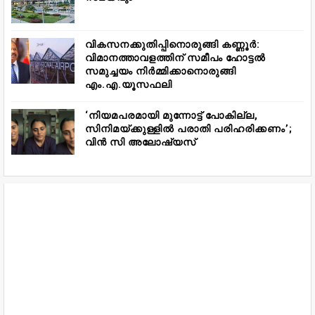
വികസനക്കുതിപ്പിനൊരുങ്ങി കണ്ണൂർ:
വിമാനത്താവളത്തിന് സമീപം ഹോട്ടൽ
സമുച്ചയം നിർമ്മിക്കാനൊരുങ്ങി
എം.എ.യൂസഫലി
‘നിയമപരമായി മുന്നോട്ട് പോകില്ല,
സിനിമയ്ക്കുള്ളിൽ പരാതി പരിഹരിക്കണം’;
വിൻ സി അലോഷ്യസ്