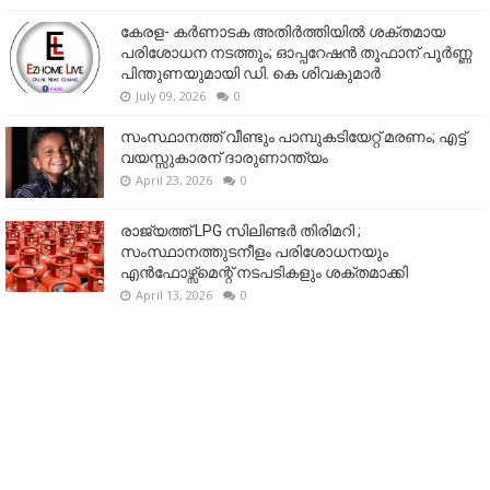
കേരള- കർണാടക അതിർത്തിയിൽ ശക്തമായ
പരിശോധന നടത്തും; ഓപ്പറേഷൻ തൂഫാന് പൂർണ്ണ
പിന്തുണയുമായി ഡി. കെ ശിവകുമാർ
July 09, 2026
0
സംസ്ഥാനത്ത് വീണ്ടും പാമ്പുകടിയേറ്റ് മരണം; എട്ട്
വയസ്സുകാരന് ദാരുണാന്ത്യം
April 23, 2026
0
രാജ്യത്ത് LPG സിലിണ്ടർ തിരിമറി ;
സംസ്ഥാനത്തുടനീളം പരിശോധനയും
എൻഫോഴ്സ്മെന്റ് നടപടികളും ശക്തമാക്കി
April 13, 2026
0