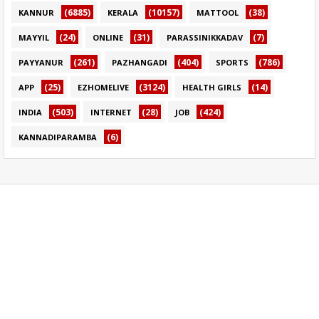
(6885)
(10157)
(38)
KANNUR
KERALA
MATTOOL
(24)
(31)
(7)
MAYYIL
ONLINE
PARASSINIKKADAV
(261)
(404)
(786)
PAYYANUR
PAZHANGADI
SPORTS
(25)
(3124)
(14)
APP
EZHOMELIVE
HEALTH GIRLS
(503)
(28)
(424)
INDIA
INTERNET
JOB
(6)
KANNADIPARAMBA