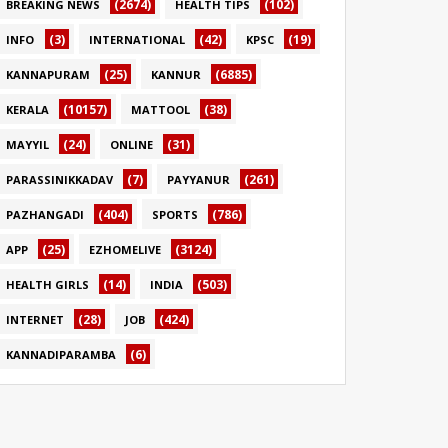
(2674)
(102)
BREAKING NEWS
HEALTH TIPS
(3)
(42)
(19)
INFO
INTERNATIONAL
KPSC
(25)
(6885)
KANNAPURAM
KANNUR
(10157)
(38)
KERALA
MATTOOL
(24)
(31)
MAYYIL
ONLINE
(7)
(261)
PARASSINIKKADAV
PAYYANUR
(404)
(786)
PAZHANGADI
SPORTS
(25)
(3124)
APP
EZHOMELIVE
(14)
(503)
HEALTH GIRLS
INDIA
(28)
(424)
INTERNET
JOB
(6)
KANNADIPARAMBA