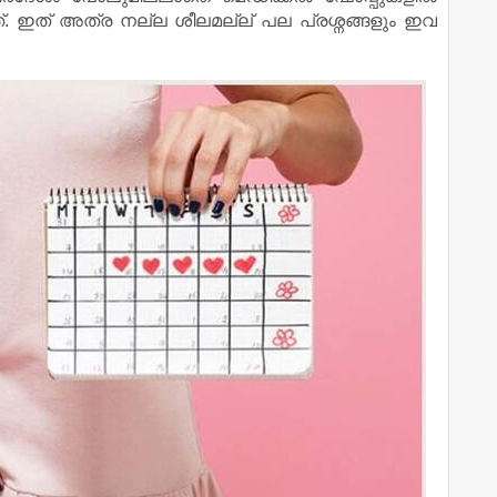
നത്. ഇത് അത്ര നല്ല ശീലമല്ല് പല പ്രശ്നങ്ങളും ഇവ