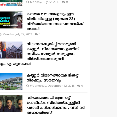
Monday, July 22, 2019
0
കനത്ത മഴ: നാളെയും ഈ
ജില്ലയിലുള്ള (ജൂലൈ 23)
വിദ്യാഭ്യാസ സ്ഥാപനങ്ങൾക്ക്
അവധി
Monday, July 22, 2019
0
വികസനക്കുതിപ്പിനൊരുങ്ങി
കണ്ണൂർ: വിമാനത്താവളത്തിന്
സമീപം ഹോട്ടൽ സമുച്ചയം
നിർമ്മിക്കാനൊരുങ്ങി
എം.എ.യൂസഫലി
കണ്ണൂർ വിമാനത്താവള ടിക്കറ്റ്
നിരക്കും, സമയവും
Wednesday, December 12, 2018
0
‘നിയമപരമായി മുന്നോട്ട്
പോകില്ല, സിനിമയ്ക്കുള്ളിൽ
പരാതി പരിഹരിക്കണം’; വിൻ സി
അലോഷ്യസ്