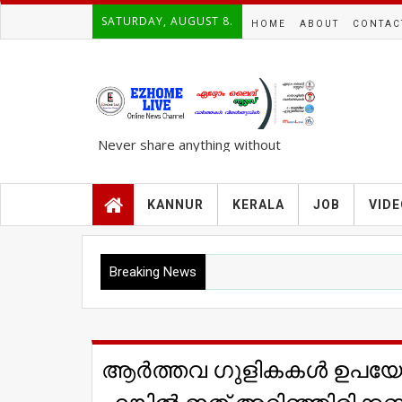
SATURDAY, AUGUST 8.
HOME
ABOUT
CONTAC
Never share anything without
knowing the complete TRUTH..!!!
KANNUR
KERALA
JOB
VID
Breaking News
ആര്‍ത്തവ ഗുളികകള്‍ ഉപയോ