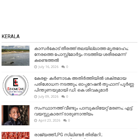
KERALA
കാസർകോട് തീരത്ത് തലയില്ലാത്ത മൃതദേഹം;
നേരത്തെ പോസ്റ്റ്‌മോർട്ടം നടത്തിയ ശരീരമെന്ന്
കണ്ടെത്തൽ
July 16, 2026
0
കേരള- കർണാടക അതിർത്തിയിൽ ശക്തമായ
പരിശോധന നടത്തും; ഓപ്പറേഷൻ തൂഫാന് പൂർണ്ണ
പിന്തുണയുമായി ഡി. കെ ശിവകുമാർ
July 09, 2026
0
സംസ്ഥാനത്ത് വീണ്ടും പാമ്പുകടിയേറ്റ് മരണം; എട്ട്
വയസ്സുകാരന് ദാരുണാന്ത്യം
April 23, 2026
0
രാജ്യത്ത് LPG സിലിണ്ടർ തിരിമറി ;