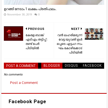
ഉറങ്ങി നേടാം 1 ലക്ഷം പ്രതിഫലം..
November 30, 2019
0
PREVIOUS
NEXT
കേരള ബാങ്ക്
വൻ ലഹരിമരുന്ന്
എടിഎം തട്ടിപ്പ് :
വേട്ട:യു​വ​തി ഉ​ൾ​
രണ്ട് പേർ
പ്പെടെ എ​ട്ടം​ഗ സം​
പിടിയിൽ
ഘം കോഴിക്കോട്
പി​ടി​യി​ൽ
BLOGGER
DISQUS
FACEBOOK
POST A COMMENT
No comments
Post a Comment
Facebook Page