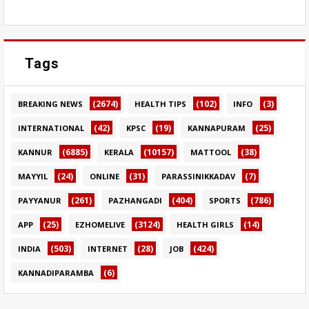
Tags
(2674)
(102)
(3)
BREAKING NEWS
HEALTH TIPS
INFO
(42)
(19)
(25)
INTERNATIONAL
KPSC
KANNAPURAM
(6885)
(10157)
(38)
KANNUR
KERALA
MATTOOL
(24)
(31)
(7)
MAYYIL
ONLINE
PARASSINIKKADAV
(261)
(404)
(786)
PAYYANUR
PAZHANGADI
SPORTS
(25)
(3124)
(14)
APP
EZHOMELIVE
HEALTH GIRLS
(503)
(28)
(424)
INDIA
INTERNET
JOB
(6)
KANNADIPARAMBA