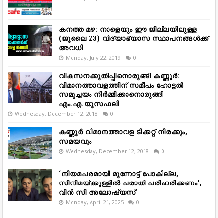
കനത്ത മഴ: നാളെയും ഈ ജില്ലയിലുള്ള
(ജൂലൈ 23) വിദ്യാഭ്യാസ സ്ഥാപനങ്ങൾക്ക്
അവധി
Monday, July 22, 2019
0
വികസനക്കുതിപ്പിനൊരുങ്ങി കണ്ണൂർ:
വിമാനത്താവളത്തിന് സമീപം ഹോട്ടൽ
സമുച്ചയം നിർമ്മിക്കാനൊരുങ്ങി
എം.എ.യൂസഫലി
Wednesday, December 12, 2018
0
കണ്ണൂർ വിമാനത്താവള ടിക്കറ്റ് നിരക്കും,
സമയവും
Wednesday, December 12, 2018
0
‘നിയമപരമായി മുന്നോട്ട് പോകില്ല,
സിനിമയ്ക്കുള്ളിൽ പരാതി പരിഹരിക്കണം’;
വിൻ സി അലോഷ്യസ്
Monday, April 21, 2025
0