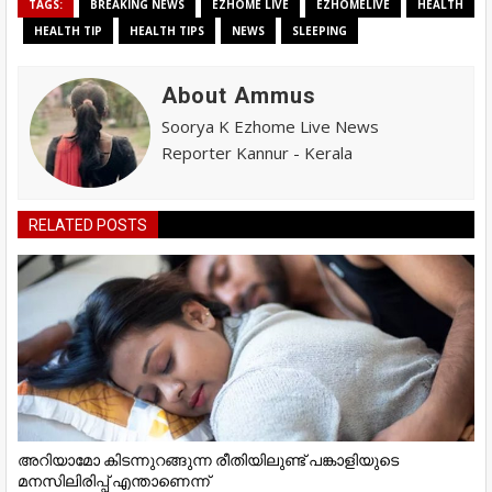
TAGS:
BREAKING NEWS
EZHOME LIVE
EZHOMELIVE
HEALTH
HEALTH TIP
HEALTH TIPS
NEWS
SLEEPING
About Ammus
Soorya K Ezhome Live News
Reporter Kannur - Kerala
RELATED POSTS
അറിയാമോ കിടന്നുറങ്ങുന്ന രീതിയിലുണ്ട്‌ പങ്കാളിയുടെ
മനസിലിരിപ്പ്‌ എന്താണെന്ന്‌