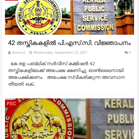
42 തസ്തികകളില്‍ പി.എസ്.സി. വിജ്ഞാപനം
Ammus
Wednesday, September 22, 2021
0
കേ രള പബ്ലിക് സര്‍വീസ് കമ്മിഷന്‍ 42
തസ്തികകളിലേക്ക് അപേക്ഷ ക്ഷണിച്ചു. ഓണ്‍ലൈനായി
അപേക്ഷിക്കണം. അപേക്ഷ സ്വീകരിക്കുന്ന അവസാന
തീയതി: ഒക്...
PSC