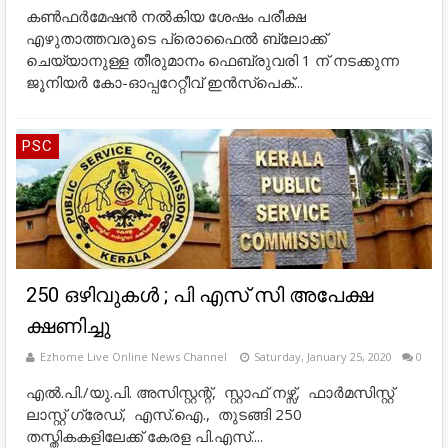
കൺഫർമേഷൻ നൽകിയ ശേഷം പരീക്ഷ
എഴുതാത്തവരുടെ പ്രൊഫൈൽ ബ്ലോക്ക്
ചെയ്യാനുള്ള തീരുമാനം ഫെബ്രുവരി 1 ന് നടക്കുന്ന
ജൂനിയർ കോ-ഓപ്പറേറ്റീവ് ഇൻസ്പെക്...
PSC
250 ഒഴിവുകള്‍ ; പി എസ് സി അപേക്ഷ
ക്ഷണിച്ചു
Ezhome Live Online News Channel
Saturday, January 25, 2020
0
എല്‍.പി./യു.പി. അസിസ്റ്റന്റ്, സ്റ്റാഫ് നഴ്സ്, ഫാര്‍മസിസ്റ്റ്
ലാസ്റ്റ് ഗ്രേഡ്, എസ്.ഐ., തുടങ്ങി 250
തസ്തികകളിലേക്ക് കേരള പി.എസ്....