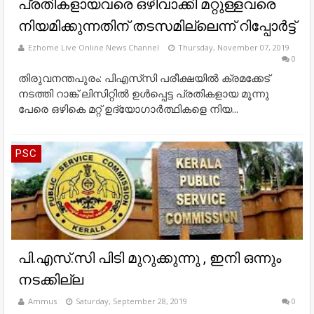
പ്രതികളായവരെ ഒഴിവാക്കി മറ്റുള്ളവരെ
നിയമിക്കുന്നതിന് തടസമില്ലെന്ന് റിപ്പോര്‍ട്ട്
Ezhome Live Online News Channel
Thursday, November 07, 2019
0
തിരുവനന്തപുരം: പിഎസ്‌സി പരീക്ഷയിൽ ക്രമക്കേട്
നടത്തി റാങ്ക് ലിസിറ്റിൽ ഉൾപ്പെട്ട പ്രതികളായ മൂന്നു
പേരെ ഒഴികെ മറ്റ് ഉദ്യോഗാര്‍ത്ഥികളെ നിയ...
PSC
പി.എസ്.സി പിടി മുറുക്കുന്നു , ഇനി ഒന്നും
നടക്കില്ല
Ammus
Saturday, September 28, 2019
0