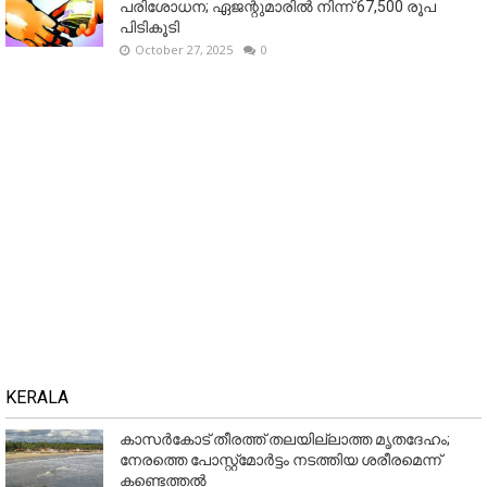
പരിശോധന; ഏജന്റുമാരില്‍ നിന്ന് 67,500 രൂപ
പിടികൂടി
October 27, 2025
0
KERALA
കാസർകോട് തീരത്ത് തലയില്ലാത്ത മൃതദേഹം;
നേരത്തെ പോസ്റ്റ്‌മോർട്ടം നടത്തിയ ശരീരമെന്ന്
കണ്ടെത്തൽ