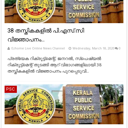
38 തസ്തികകളില്‍ പി.എസ്.സി
വിജ്ഞാപനം...
Ezhome Live Online News Channel
Wednesday, March 18, 2020
0
പ്രത്യേക റിക്രൂട്ട്‌മെന്റ്, ജനറല്‍, സ്‌പെഷ്യല്‍
റിക്രൂട്ട്‌മെന്റ് തുടങ്ങി ആറ് വിഭാഗങ്ങളിലായി 38
തസ്തികകളില്‍ വിജ്ഞാപനം പുറപ്പെടുവി...
PSC