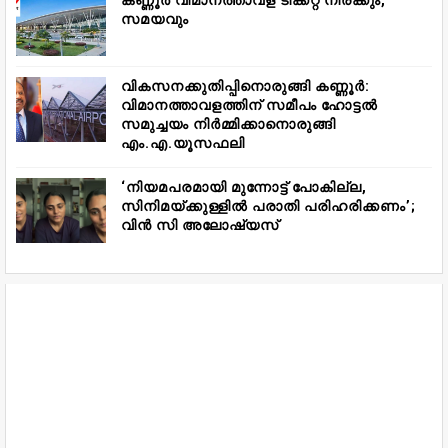
കണ്ണൂർ വിമാനത്താവള ടിക്കറ്റ് നിരക്കും,
സമയവും
വികസനക്കുതിപ്പിനൊരുങ്ങി കണ്ണൂർ:
വിമാനത്താവളത്തിന് സമീപം ഹോട്ടൽ
സമുച്ചയം നിർമ്മിക്കാനൊരുങ്ങി
എം.എ.യൂസഫലി
‘നിയമപരമായി മുന്നോട്ട് പോകില്ല,
സിനിമയ്ക്കുള്ളിൽ പരാതി പരിഹരിക്കണം’;
വിൻ സി അലോഷ്യസ്