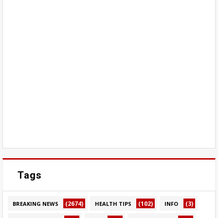
Tags
(2674)
(102)
(3)
BREAKING NEWS
HEALTH TIPS
INFO