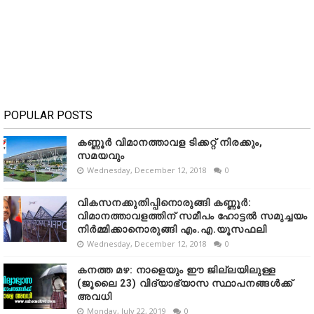
POPULAR POSTS
കണ്ണൂർ വിമാനത്താവള ടിക്കറ്റ് നിരക്കും,
സമയവും
Wednesday, December 12, 2018
0
വികസനക്കുതിപ്പിനൊരുങ്ങി കണ്ണൂർ:
വിമാനത്താവളത്തിന് സമീപം ഹോട്ടൽ സമുച്ചയം
നിർമ്മിക്കാനൊരുങ്ങി എം.എ.യൂസഫലി
Wednesday, December 12, 2018
0
കനത്ത മഴ: നാളെയും ഈ ജില്ലയിലുള്ള
(ജൂലൈ 23) വിദ്യാഭ്യാസ സ്ഥാപനങ്ങൾക്ക്
അവധി
Monday, July 22, 2019
0