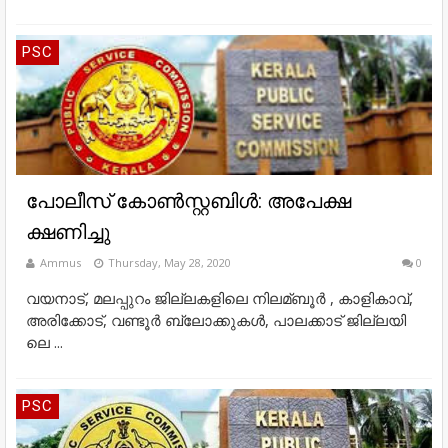
PSC
പോലീസ് കോണ്‍സ്റ്റബിള്‍: അപേക്ഷ
ക്ഷണിച്ചു
Ammus
Thursday, May 28, 2020
0
വ​യ​നാ​ട്, മ​ല​പ്പു​റം ജി​ല്ല​ക​ളി​ലെ നി​ലമ്ബൂര്‍ ​, കാ​ളി​കാ​വ്,
അ​രി​ക്കോ​ട്, വ​ണ്ടൂ​ര്‍ ബ്ലോ​ക്കു​ക​ള്‍, പാ​ല​ക്കാ​ട് ജി​ല്ല​യി​
ലെ ...
PSC