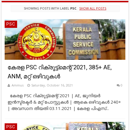
SHOWING POSTS WITH LABEL
PSC
.
SHOW ALL POSTS
PSC
കേരള PSC റിക്രൂട്ട്മെന്റ് 2021, 385+ AE,
ANM, മറ്റ് ഒഴിവുകൾ
Ammus
Saturday, October 16, 2021
0
കേരള PSC റിക്രൂട്ട്മെന്റ് 2021 | AE, ജൂനിയർ
ഇൻസ്ട്രക്ടർ & മറ്റ് പോസ്റ്റുകൾ | ആകെ ഒഴിവുകൾ 240+
| അവസാന തീയതി 03.11.2021 | കേരള പിഎസ്...
PSC