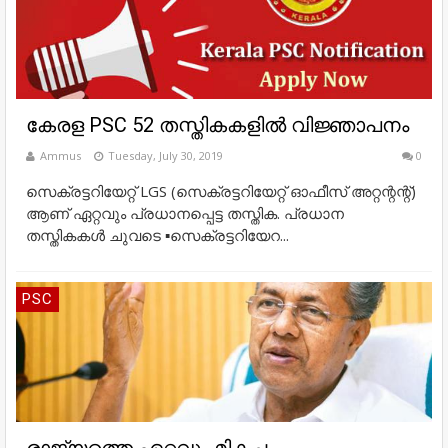
കേരള PSC 52 തസ്തികകളിൽ വിജ്ഞാപനം
Ammus
Tuesday, July 30, 2019
0
സെക്രട്ടറിയേറ്റ് LGS (സെക്രട്ടറിയേറ്റ് ഓഫീസ് അറ്റന്റന്റ്)
ആണ് ഏറ്റവും പ്രധാനപ്പെട്ട തസ്തിക. പ്രധാന
തസ്തികകൾ ചുവടെ ▪സെക്രട്ടറിയേറ...
PSC