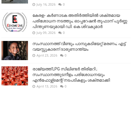
July 16, 2026
0
കേരള- കർണാടക അതിർത്തിയിൽ ശക്തമായ
പരിശോധന നടത്തും; ഓപ്പറേഷൻ തൂഫാന് പൂർണ്ണ
പിന്തുണയുമായി ഡി. കെ ശിവകുമാർ
July 09, 2026
0
സംസ്ഥാനത്ത് വീണ്ടും പാമ്പുകടിയേറ്റ് മരണം; എട്ട്
വയസ്സുകാരന് ദാരുണാന്ത്യം
April 23, 2026
0
രാജ്യത്ത് LPG സിലിണ്ടർ തിരിമറി ;
സംസ്ഥാനത്തുടനീളം പരിശോധനയും
എൻഫോഴ്സ്മെന്റ് നടപടികളും ശക്തമാക്കി
April 13, 2026
0