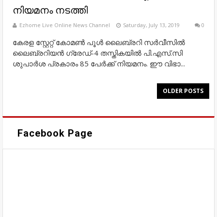
നിയമനം നടത്തി
Ezhome Live Online News Channel
Saturday, July 13, 2019
0
കേരള സ്റ്റേറ്റ് കോമണ്‍ പൂള്‍ ലൈബ്രറി സര്‍വീസില്‍
ലൈബ്രറിയന്‍ ഗ്രേഡ്-4 തസ്തികയില്‍ പി.എസ്.സി
ശുപാര്‍ശ പ്രകാരം 85 പേര്‍ക്ക് നിയമനം. ഈ വിഭാ...
OLDER POSTS
Facebook Page