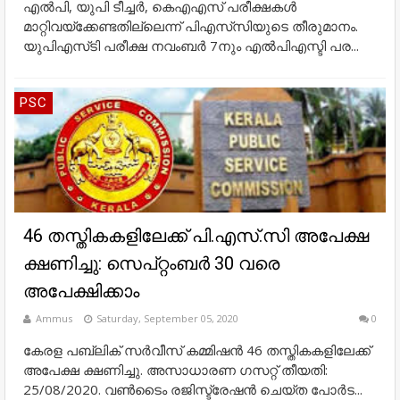
എൽപി, യുപി ടീച്ചർ, കെഎഎസ് പരീക്ഷകൾ
മാറ്റിവയ്ക്കേണ്ടതില്ലെന്ന് പിഎസ്‌സിയുടെ തീരുമാനം.
യുപിഎസ്‌ടി പരീക്ഷ നവംബര്‍ 7നും എൽപിഎസ്ടി പര...
PSC
46 തസ്തികകളിലേക്ക് പി.എസ്.സി അപേക്ഷ
ക്ഷണിച്ചു: സെപ്റ്റംബര്‍ 30 വരെ
അപേക്ഷിക്കാം
Ammus
Saturday, September 05, 2020
0
കേരള പബ്ലിക് സർവീസ് കമ്മിഷൻ 46 തസ്തികകളിലേക്ക്
അപേക്ഷ ക്ഷണിച്ചു. അസാധാരണ ഗസറ്റ് തീയതി:
25/08/2020. വൺടൈം രജിസ്ട്രേഷൻ ചെയ്ത പോർട...