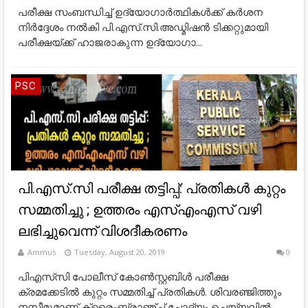
പരീക്ഷ സംബന്ധിച്ച് ഉദ്യോഗാര്‍ത്ഥികള്‍ക്ക് കര്‍ശന
നിര്‍ദ്ദേശം നല്‍കി പി.എസ്.സി.അഡ്മിഷന്‍ ടിക്കറ്റുമായി
പരീക്ഷയ്ക്ക് ഹാജരാകുന്ന ഉദ്യോഗാ...
PSC
പി.എസ്.സി പരീക്ഷ തട്ടിപ്പ്: പ്രതികള്‍ കുറ്റം
സമ്മതിച്ചു ; ഉത്തരം എസ്എംഎസ് വഴി
ലഭിച്ചുവെന്ന് വിശദീകരണം
Ammus
Tuesday, August 20, 2019
0
പിഎസ്‌സി പോലീസ് കോൺസ്റ്റബിൾ പരീക്ഷ
ക്രമക്കേടിൽ കുറ്റം സമ്മതിച്ച് പ്രതികൾ. ശിവരഞ്ജിത്തും
നസീമുമാണ് ക്രൈംബ്രാഞ്ച് ചോദ്യം ചെയ്യലിൽ