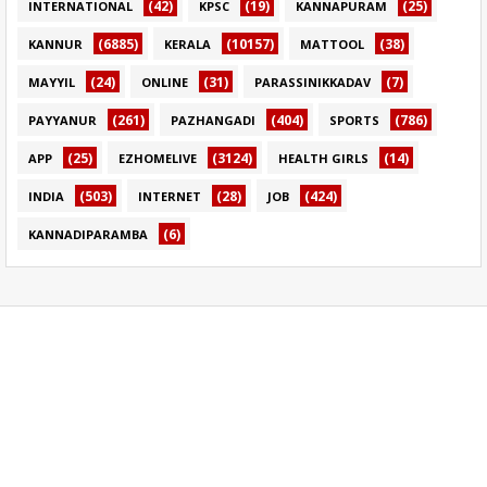
(42)
(19)
(25)
INTERNATIONAL
KPSC
KANNAPURAM
(6885)
(10157)
(38)
KANNUR
KERALA
MATTOOL
(24)
(31)
(7)
MAYYIL
ONLINE
PARASSINIKKADAV
(261)
(404)
(786)
PAYYANUR
PAZHANGADI
SPORTS
(25)
(3124)
(14)
APP
EZHOMELIVE
HEALTH GIRLS
(503)
(28)
(424)
INDIA
INTERNET
JOB
(6)
KANNADIPARAMBA