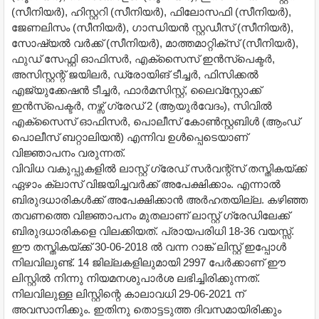
(സീനിയര്‍), ഹിസ്റ്ററി (സീനിയര്‍), ഫിലോസഫി (സീനിയര്‍),
ജേണലിസം (സീനിയര്‍), ഗാന്ധിയന്‍ സ്റ്റഡീസ് (സീനിയര്‍),
സോഷ്യല്‍ വര്‍ക്ക് (സീനിയര്‍), മാത്തമാറ്റിക്സ് (സീനിയര്‍),
ഫു‍ഡ് സേഫ്റ്റി ഓഫിസര്‍, എക്സൈസ് ഇന്‍സ്പെക്ടര്‍,
അസിസ്റ്റന്റ് ജയിലര്‍, ഡ്രോയിങ് ടീച്ചര്‍, ഫിസിക്കല്‍
എജ്യുക്കേഷന്‍ ടീച്ചര്‍, ഫാര്‍മസിസ്റ്റ്, ലൈവ്സ്റ്റോക്ക്
ഇന്‍സ്പെക്ടര്‍, നഴ്സ് ഗ്രേഡ് 2 (ആയുര്‍വേദം), സിവില്‍
എക്സൈസ് ഓഫിസര്‍, പൊലീസ് കോണ്‍സ്റ്റബിള്‍ (ആംഡ്
പൊലീസ് ബറ്റാലിയന്‍) എന്നിവ ഉള്‍പ്പെടെയാണ്
വിജ്ഞാപനം വരുന്നത്.
വിവിധ വകുപ്പുകളില്‍ ലാസ്റ്റ് ഗ്രേഡ് സര്‍വന്റ്സ് തസ്തികയ്ക്ക്
ഏഴാം ക്ലാസ് വിജയിച്ചവര്‍ക്ക് അപേക്ഷിക്കാം. എന്നാല്‍
ബിരുദധാരികള്‍ക്ക് അപേക്ഷിക്കാന്‍ അര്‍ഹതയില്ല. കഴിഞ്ഞ
തവണത്തെ വിജ്ഞാപനം മുതലാണ് ലാസ്റ്റ് ​ഗ്രേഡിലേക്ക്
ബിരുദധാരികളെ വിലക്കിയത്. പ്രായപരിധി 18-36 വയസ്സ്.
ഈ തസ്തികയ്ക്ക് 30-06-2018 ല്‍ വന്ന റാങ്ക് ലിസ്റ്റ് ഇപ്പോള്‍
നിലവിലുണ്ട്. 14 ജില്ലകളിലുമായി 2997 പേര്‍ക്കാണ് ഈ
ലിസ്റ്റില്‍ നിന്നു നിയമനശുപാര്‍ശ ലഭിച്ചിരിക്കുന്നത്.
നിലവിലുള്ള ലിസ്റ്റിന്റെ കാലാവധി 29-06-2021 ന്
അവസാനിക്കും. ഇതിനു തൊട്ടടുത്ത ദിവസമായിരിക്കും