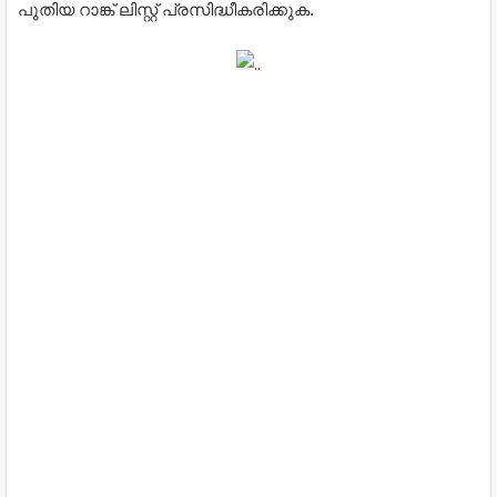
പുതിയ റാങ്ക് ലിസ്റ്റ് പ്രസിദ്ധീകരിക്കുക.