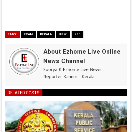
TAGS:
EXAM
KERALA
KPSC
PSC
About Ezhome Live Online
News Channel
Soorya K Ezhome Live News
Reporter Kannur - Kerala
RELATED POSTS