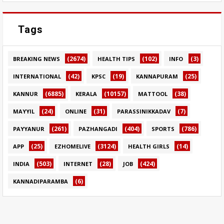
Tags
(2674)
(102)
(3)
BREAKING NEWS
HEALTH TIPS
INFO
(42)
(19)
(25)
INTERNATIONAL
KPSC
KANNAPURAM
(6885)
(10157)
(38)
KANNUR
KERALA
MATTOOL
(24)
(31)
(7)
MAYYIL
ONLINE
PARASSINIKKADAV
(261)
(404)
(786)
PAYYANUR
PAZHANGADI
SPORTS
(25)
(3124)
(14)
APP
EZHOMELIVE
HEALTH GIRLS
(503)
(28)
(424)
INDIA
INTERNET
JOB
(6)
KANNADIPARAMBA