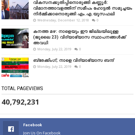
വികസനക്കുതിപ്പിനൊരുങ്ങി കണ്ണൂർ:
വിമാനത്താവളത്തിന് സമീപം ഹോട്ടൽ സമുച്ചയം
നിർമ്മിക്കാനൊരുങ്ങി എം.എ.യൂസഫലി
Wednesday, December 12, 2018
0
കനത്ത മഴ: നാളെയും ഈ ജില്ലയിലുള്ള
(ജൂലൈ 23) വിദ്യാഭ്യാസ സ്ഥാപനങ്ങൾക്ക്
അവധി
Monday, July 22, 2019
0
ബ്രേക്കിംഗ്; നാളെ വിദ്യാഭ്യാസ ബന്ദ്
Monday, July 22, 2019
0
TOTAL PAGEVIEWS
40,792,231
Facebook
Join Us On Facebook