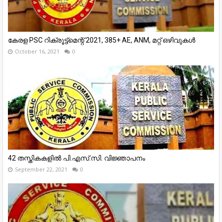
കേരള PSC റിക്രൂട്ട്മെന്റ് 2021, 385+ AE, ANM, മറ്റ് ഒഴിവുകൾ
October 16, 2021
0
42 തസ്തികകളില്‍ പി.എസ്.സി. വിജ്ഞാപനം
September 22, 2021
0