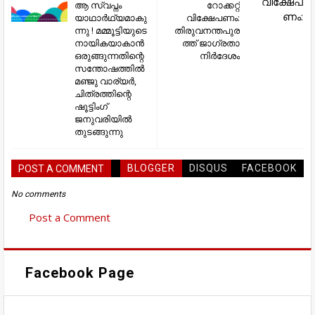
ആ സ്വപ്നം
റോക്കറ്റ്
യാഥാർഥ്യമാകു
വിക്ഷേപണം:
ന്നു ! മമ്മൂട്ടിയുടെ
തിരുവനന്തപുര
നായികയാകാൻ
ത്ത് ജാഗ്രതാ
ഒരുങ്ങുന്നതിന്റെ
നിർദേശം
സന്തോഷത്തിൽ
മഞ്ജു വാര്യർ,
ചിത്രത്തിന്റെ
ഷൂട്ടിംഗ്
ജനുവരിയിൽ
തുടങ്ങുന്നു
BLOGGER
DISQUS
FACEBOOK
POST A COMMENT
No comments
Post a Comment
Facebook Page