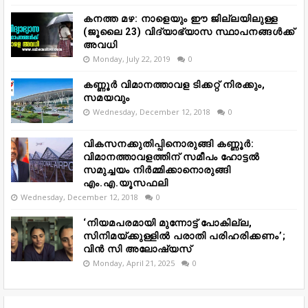
കനത്ത മഴ: നാളെയും ഈ ജില്ലയിലുള്ള
(ജൂലൈ 23) വിദ്യാഭ്യാസ സ്ഥാപനങ്ങൾക്ക്
അവധി
Monday, July 22, 2019
0
കണ്ണൂർ വിമാനത്താവള ടിക്കറ്റ് നിരക്കും,
സമയവും
Wednesday, December 12, 2018
0
വികസനക്കുതിപ്പിനൊരുങ്ങി കണ്ണൂർ:
വിമാനത്താവളത്തിന് സമീപം ഹോട്ടൽ
സമുച്ചയം നിർമ്മിക്കാനൊരുങ്ങി
എം.എ.യൂസഫലി
Wednesday, December 12, 2018
0
‘നിയമപരമായി മുന്നോട്ട് പോകില്ല,
സിനിമയ്ക്കുള്ളിൽ പരാതി പരിഹരിക്കണം’;
വിൻ സി അലോഷ്യസ്
Monday, April 21, 2025
0