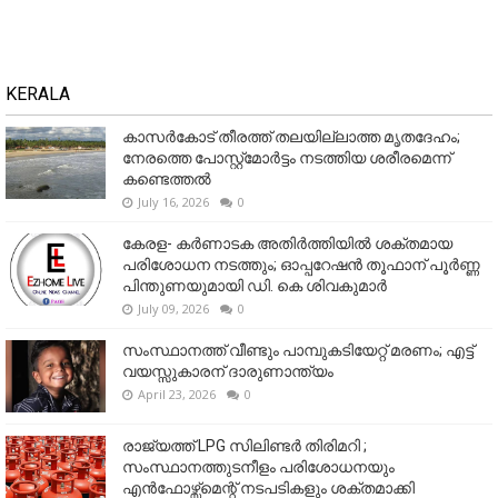
KERALA
കാസർകോട് തീരത്ത് തലയില്ലാത്ത മൃതദേഹം;
നേരത്തെ പോസ്റ്റ്‌മോർട്ടം നടത്തിയ ശരീരമെന്ന്
കണ്ടെത്തൽ
July 16, 2026
0
കേരള- കർണാടക അതിർത്തിയിൽ ശക്തമായ
പരിശോധന നടത്തും; ഓപ്പറേഷൻ തൂഫാന് പൂർണ്ണ
പിന്തുണയുമായി ഡി. കെ ശിവകുമാർ
July 09, 2026
0
സംസ്ഥാനത്ത് വീണ്ടും പാമ്പുകടിയേറ്റ് മരണം; എട്ട്
വയസ്സുകാരന് ദാരുണാന്ത്യം
April 23, 2026
0
രാജ്യത്ത് LPG സിലിണ്ടർ തിരിമറി ;
സംസ്ഥാനത്തുടനീളം പരിശോധനയും
എൻഫോഴ്സ്മെന്റ് നടപടികളും ശക്തമാക്കി