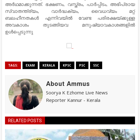
അര്‍ഥമാക്കുന്നത്. ഭക്ഷണം, വസ്ത്രം, പാര്‍പ്പിടം, അഭിപ്രായ
സ്വാതന്ത്ര്യം, വാര്‍ദ്ധക്യം, വൈധവ്യം മറ്റ്
ബലഹീനതകള്‍ എന്നിവയില്‍ വേണ്ട പരിരക്ഷയ്ക്കുള്ള
അവകാശം തുടങ്ങിയവ മനുഷ്യാവകാശങ്ങളില്‍
ഉള്‍പ്പെടുന്നു
TAGS:
EXAM
KERALA
KPSC
PSC
SSC
About Ammus
Soorya K Ezhome Live News
Reporter Kannur - Kerala
RELATED POSTS