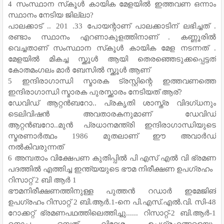
4 സംസ്ഥാന സ്‌കൂൾ കായിക മേളയിൽ ഇത്തവണ ഒന്നാം
സ്ഥാനം നേടിയ ജില്ലാ?
പാലക്കാട് .. 201 .33 പോയന്റാണ് പാലക്കാടിന് ലഭിച്ചത് .
രണ്ടാം സ്ഥാനം എറണാകുളത്തിനാണ് . കണ്ണൂരിൽ
വെച്ചതാണ് സംസ്ഥാന സ്‌കൂൾ കായിക മേള നടന്നത് .
മേളയിൽ മികച്ച സ്ക്കൂൾ ആയി തെരഞ്ഞെടുക്കപ്പെട്ടത്
കോതമംഗലം മാർ ബേസിൽ സ്ക്കൂൾ ആണ്
5 ഇന്ദിരാഗാന്ധി സ്മാരക ട്രസ്റ്റിന്റെ ഇത്തവണത്തെ
ഇന്ദിരാഗാന്ധി സ്മാരക പുരസ്ക്കാരം നേടിയത് ആര്?
ഡേവിഡ് ആറ്റൻബറോ.. പ്രകൃതി ശാസ്ത്ര വിദഗ്ധനും
ടെലിവിഷൻ അവതാരകനുമാണ് ഡേവിഡ്
ആറ്റൻബറോ..മുൻ പ്രധാനമന്ത്രി ഇന്ദിരാഗാന്ധിയുടെ
സ്മരണാർത്ഥം 1986 മുതലാണ് ഈ അവാർഡ്
നൽകിവരുന്നത്
6 അമ്പതാം വിക്ഷേപണ കുതിപ്പിൽ പി എസ് എൽ വി ഭ്രമണ
പദത്തിൽ എത്തിച്ച ഇന്ത്യയുടെ ഭൗമ നിരീക്ഷണ ഉപഗ്രഹം
റിസാറ്റ് 2 ബി ആർ 1
ഭൗമനിരീക്ഷണത്തിനുള്ള പുത്തൻ റഡാർ ഇമേജിങ്
ഉപഗ്രഹം റിസാറ്റ് 2 ബി.ആർ.1-നെ പി.എസ്.എൽ.വി. സി-48
റോക്കറ്റ് ഭ്രമണപഥത്തിലെത്തിച്ചു...... റിസാറ്റ്-2 ബി.ആർ-1
നൊപ്പം ഒമ്പത് വിദേശ ഉപഗ്രഹങ്ങളെയും