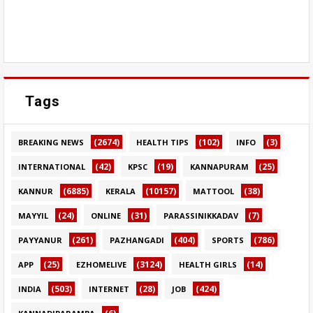
Tags
(2674)
(102)
(3)
BREAKING NEWS
HEALTH TIPS
INFO
(42)
(19)
(25)
INTERNATIONAL
KPSC
KANNAPURAM
(6885)
(10157)
(38)
KANNUR
KERALA
MATTOOL
(24)
(31)
(7)
MAYYIL
ONLINE
PARASSINIKKADAV
(261)
(404)
(786)
PAYYANUR
PAZHANGADI
SPORTS
(25)
(3124)
(14)
APP
EZHOMELIVE
HEALTH GIRLS
(503)
(28)
(424)
INDIA
INTERNET
JOB