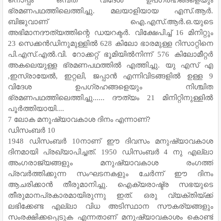
ഭ്രമണപഥത്തിലെത്തിച്ചു. മലയാളിയായ എസ്.ആർ.
ബിജുവാണ് ഐ.എസ്.ആർ.ഒ.യുടെ
അഭിമാനദൗത്യത്തിന്റെ ഡയറക്ടർ. വിക്ഷേപിച്ച് 16 മിനിറ്റും
23 സെക്കൻഡിനുമുള്ളിൽ 628 കിലോ ഭാരമുള്ള റിസാറ്റിനെ
പി.എസ്.എൽ.വി. റോക്കറ്റ് ഭൂമിയിൽനിന്ന് 576 കിലോമീറ്റർ
അകലെയുള്ള ഭ്രമണപഥത്തിൽ എത്തിച്ചു. യു എസ് എ
,ഇസ്രായേൽ, ഇറ്റലി, ജപ്പാൻ എന്നിവിടങ്ങളിൽ ഉള്ള 9
വിദേശ ഉപഗ്രഹങ്ങളെയും നിശ്ചിത
ഭ്രമണപഥത്തിലെത്തിച്ചു...... ദൗത്യം 21 മിനിറ്റിനുള്ളിൽ
പൂർത്തിയായി....
7 ലോക മനുഷ്യാവകാശ ദിനം എന്നാണ്‌?
ഡിസംബർ 10
1948 ഡിസംബര്‍ 10നാണ് ഈ ദിവസം മനുഷ്യാവകാശ
ദിനമായി പ്രഖ്യാപിച്ചത്‌. 1950 ഡിസംബർ 4 നു എല്ലാ
അംഗരാജ്യങ്ങളും മനുഷ്യാവകാശ രംഗത്ത്
പ്രവര്‍ത്തിക്കുന്ന സംഘടനകളും ചേര്‍ന്ന് ഈ ദിനം
ആചരിക്കാന്‍ തീരുമാനിച്ചു. ഐക്യരാഷ്ട്ര സഭയുടെ
തീരുമാനപ്രകാരമായിരുന്നു ഇത്. ഒരു വ്യക്തിയ്ക്ക്
ലഭിക്കേണ്ട എല്ലാ വിധ അടിസ്ഥാന സൗകര്യങ്ങളും
സംരക്ഷിക്കപ്പെടുക എന്നതാണ് മനുഷ്യാവകാശം കൊണ്ട്