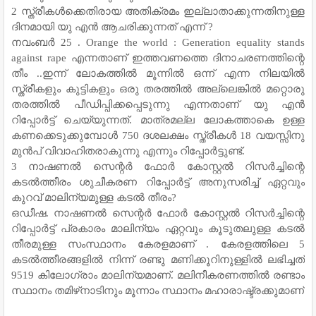
2 സ്ത്രീകൾക്കെതിരായ അതിക്രമം ഇല്ലാതാക്കുന്നതിനുള്ള
ദിനമായി യു എൻ ആചരിക്കുന്നത് എന്ന് ?
നവംബർ 25 . Orange the world : Generation equality stands
against rape എന്നതാണ് ഇത്തവണത്തെ ദിനാചരണത്തിന്റെ
തീം ..ഇന്ന് ലോകത്തിൽ മൂന്നിൽ ഒന്ന് എന്ന നിലയിൽ
സ്ത്രീകളും കുട്ടികളും ഒരു തരത്തിൽ അല്ലെങ്കിൽ മറ്റൊരു
തരത്തിൽ പീഡിപ്പിക്കപ്പെടുന്നു എന്നതാണ് യു എൻ
റിപ്പോർട്ട് ചെയ്യുന്നത്. മാത്രമല്ല ലോകത്താകെ ഉള്ള
കണക്കെടുക്കുമ്പോൾ 750 ദശലക്ഷം സ്ത്രീകൾ 18 വയസ്സിനു
മുൻപ് വിവാഹിതരാകുന്നു എന്നും റിപ്പോർട്ടുണ്ട്.
3 നാഷണൽ സെന്റർ ഫോർ കോസ്റ്റൽ റിസർച്ചിന്റെ
കടൽത്തീരം ശുചീകരണ റിപ്പോർട്ട് അനുസരിച്ച് ഏറ്റവും
കുറവ് മാലിന്യമുള്ള കടൽ തീരം?
ഒഡീഷ. നാഷണൽ സെന്റർ ഫോർ കോസ്റ്റൽ റിസർച്ചിന്റെ
റിപ്പോർട്ട് പ്രകാരം മാലിന്യം ഏറ്റവും കൂടുതലുള്ള കടൽ
തീരമുള്ള സംസ്ഥാനം കേരളമാണ് . കേരളത്തിലെ 5
കടൽത്തീരങ്ങളിൽ നിന്ന് രണ്ടു മണിക്കൂറിനുള്ളിൽ ലഭിച്ചത്
9519 കിലോഗ്രാം മാലിന്യമാണ്. മലിനീകരണത്തിൽ രണ്ടാം
സ്ഥാനം തമിഴ്‌നാടിനും മൂന്നാം സ്ഥാനം മഹാരാഷ്ട്രക്കുമാണ്