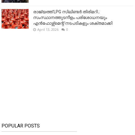
രാജ്യത്ത് LPG സിലിണ്ടർ തിരിമറി ;
സംസ്ഥാനത്തുടനീളം പരിശോധനയും
എൻഫോഴ്സ്മെന്റ് നടപടികളും ശക്തമാക്കി
April 13, 2026
0
POPULAR POSTS