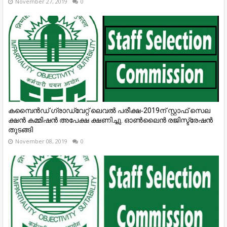
November 27, 2019
0
ക​മ്പൈ​ൻ​ഡ് ​ഗ്രാ​ഡ്വേറ്റ് ​ലെ​വ​ൽ​ ​പ​രീ​ക്ഷ​‐2019​ന് ​സ്റ്റാ​ഫ് ​സെ​ല​
ക്ഷ​ൻ​ ​ക​മ്മിഷ​ൻ​ ​അ​പേ​ക്ഷ​ ​ക്ഷ​ണി​ച്ചു.​ ​ഓ​ൺ​ലൈ​ൻ​ ​ര​ജി​സ്ട്രേ​ഷ​ൻ​
​തു​ട​ങ്ങി
November 08, 2019
0