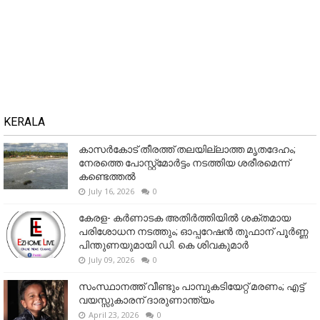
KERALA
കാസർകോട് തീരത്ത് തലയില്ലാത്ത മൃതദേഹം;
നേരത്തെ പോസ്റ്റ്‌മോർട്ടം നടത്തിയ ശരീരമെന്ന്
കണ്ടെത്തൽ
July 16, 2026
0
കേരള- കർണാടക അതിർത്തിയിൽ ശക്തമായ
പരിശോധന നടത്തും; ഓപ്പറേഷൻ തൂഫാന് പൂർണ്ണ
പിന്തുണയുമായി ഡി. കെ ശിവകുമാർ
July 09, 2026
0
സംസ്ഥാനത്ത് വീണ്ടും പാമ്പുകടിയേറ്റ് മരണം; എട്ട്
വയസ്സുകാരന് ദാരുണാന്ത്യം
April 23, 2026
0