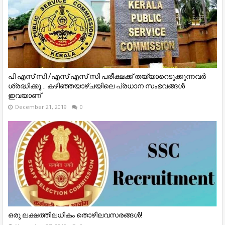
പി എസ് സി /എസ് എസ് സി പരീക്ഷക്ക് തയ്യാറെടുക്കുന്നവർ
ശ്രദ്ധിക്കൂ... കഴിഞ്ഞയാഴ്ചയിലെ പ്രധാന സംഭവങ്ങൾ
ഇവയാണ്
December 21, 2019
0
ഒരു ലക്ഷത്തിലധികം തൊഴിലവസരങ്ങൾ!