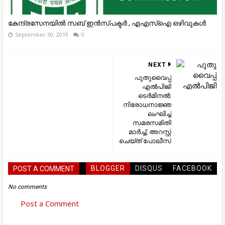
കേന്ദ്രസേനയില്‍ സബ് ഇന്‍സ്പക്ടര്‍ , എഎസ്‌ഐ ഒഴിവുകള്‍
September 30, 2019
0
NEXT
പുതുവൈപ്പ്
എല്‍പിജി
ടെർമിനല്‍:
നിരോധനാജ്ഞ
ലംഘിച്ച്
സമരസമിതി
മാര്‍ച്ച്, അറസ്റ്റ്
ചെയ്‌ത്‌ പോലീസ്
BLOGGER
DISQUS
FACEBOOK
POST A COMMENT
No comments
Post a Comment