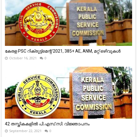
കേരള PSC റിക്രൂട്ട്മെന്റ് 2021, 385+ AE, ANM, മറ്റ് ഒഴിവുകൾ
October 16, 2021
0
42 തസ്തികകളില്‍ പി.എസ്.സി. വിജ്ഞാപനം
September 22, 2021
0