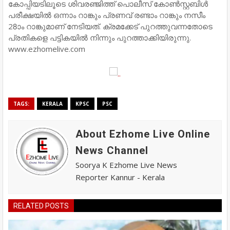
കോപ്പിയടിലൂടെ ശിവരഞ്ജിത്ത് പൊലീസ് കോണ്‍സ്റ്റബിള്‍
പരീക്ഷയില്‍ ഒന്നാം റാങ്കും പ്രണവ് രണ്ടാം റാങ്കും നസീം
28ാം റാങ്കുമാണ് നേടിയത്. ക്രമക്കേട് പുറത്തുവന്നതോടെ
പ്രതികളെ പട്ടികയില്‍ നിന്നും പുറത്താക്കിയിരുന്നു.
www.ezhomelive.com
TAGS:
KERALA
KPSC
PSC
About Ezhome Live Online
News Channel
Soorya K Ezhome Live News
Reporter Kannur - Kerala
RELATED POSTS