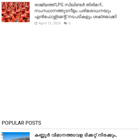
രാജ്യത്ത് LPG സിലിണ്ടർ തിരിമറി ;
സംസ്ഥാനത്തുടനീളം പരിശോധനയും
എൻഫോഴ്സ്മെന്റ് നടപടികളും ശക്തമാക്കി
April 13, 2026
0
POPULAR POSTS
കണ്ണൂർ വിമാനത്താവള ടിക്കറ്റ് നിരക്കും,