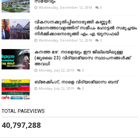
സമയവും
Wednesday, December 12, 2018
0
വികസനക്കുതിപ്പിനൊരുങ്ങി കണ്ണൂർ:
വിമാനത്താവളത്തിന് സമീപം ഹോട്ടൽ സമുച്ചയം
നിർമ്മിക്കാനൊരുങ്ങി എം.എ.യൂസഫലി
Wednesday, December 12, 2018
0
കനത്ത മഴ: നാളെയും ഈ ജില്ലയിലുള്ള
(ജൂലൈ 23) വിദ്യാഭ്യാസ സ്ഥാപനങ്ങൾക്ക്
അവധി
Monday, July 22, 2019
0
ബ്രേക്കിംഗ്; നാളെ വിദ്യാഭ്യാസ ബന്ദ്
Monday, July 22, 2019
0
TOTAL PAGEVIEWS
40,797,288