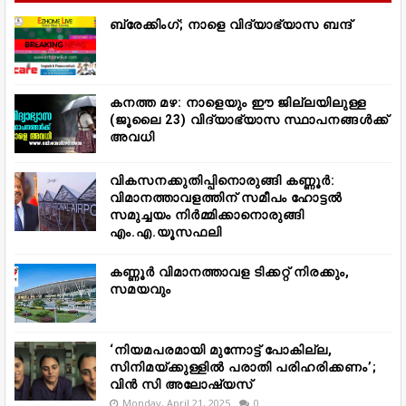
ബ്രേക്കിംഗ്; നാളെ വിദ്യാഭ്യാസ ബന്ദ്
കനത്ത മഴ: നാളെയും ഈ ജില്ലയിലുള്ള
(ജൂലൈ 23) വിദ്യാഭ്യാസ സ്ഥാപനങ്ങൾക്ക്
അവധി
വികസനക്കുതിപ്പിനൊരുങ്ങി കണ്ണൂർ:
വിമാനത്താവളത്തിന് സമീപം ഹോട്ടൽ
സമുച്ചയം നിർമ്മിക്കാനൊരുങ്ങി
എം.എ.യൂസഫലി
കണ്ണൂർ വിമാനത്താവള ടിക്കറ്റ് നിരക്കും,
സമയവും
‘നിയമപരമായി മുന്നോട്ട് പോകില്ല,
സിനിമയ്ക്കുള്ളിൽ പരാതി പരിഹരിക്കണം’;
വിൻ സി അലോഷ്യസ്
Monday, April 21, 2025
0