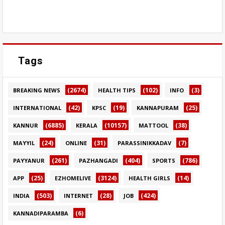
Tags
(2674)
(102)
(3)
BREAKING NEWS
HEALTH TIPS
INFO
(42)
(19)
(25)
INTERNATIONAL
KPSC
KANNAPURAM
(6885)
(10157)
(38)
KANNUR
KERALA
MATTOOL
(24)
(31)
(7)
MAYYIL
ONLINE
PARASSINIKKADAV
(261)
(404)
(786)
PAYYANUR
PAZHANGADI
SPORTS
(25)
(3124)
(14)
APP
EZHOMELIVE
HEALTH GIRLS
(503)
(28)
(424)
INDIA
INTERNET
JOB
(6)
KANNADIPARAMBA