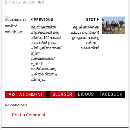
October 28, 2020
0
PREVIOUS
NEXT
മലയാളത്തിൽ
കൃഷിക്കാർക്കെ
ആദ്യമായി ഒരു
ല്ലാം പെൻഷൻ
ചിത്രം 100 കോടി
ഉറപ്പാക്കി കേരള
ക്ലബിൽ ഇടം
കർഷക
പിടിച്ചത് ഇന്നേക്ക്
ക്ഷേമനിധി
മൂന്ന്
വർഷങ്ങൾക്ക്
മുൻപ് !
ഓർമിക്കാം ആ
ചരിത്ര ദിവസം
വീണ്ടും…
BLOGGER
DISQUS
FACEBOOK
POST A COMMENT
No comments
Post a Comment