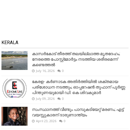
KERALA
കാസർകോട് തീരത്ത് തലയില്ലാത്ത മൃതദേഹം;
നേരത്തെ പോസ്റ്റ്‌മോർട്ടം നടത്തിയ ശരീരമെന്ന്
കണ്ടെത്തൽ
July 16, 2026
0
കേരള- കർണാടക അതിർത്തിയിൽ ശക്തമായ
പരിശോധന നടത്തും; ഓപ്പറേഷൻ തൂഫാന് പൂർണ്ണ
പിന്തുണയുമായി ഡി. കെ ശിവകുമാർ
July 09, 2026
0
സംസ്ഥാനത്ത് വീണ്ടും പാമ്പുകടിയേറ്റ് മരണം; എട്ട്
വയസ്സുകാരന് ദാരുണാന്ത്യം
April 23, 2026
0