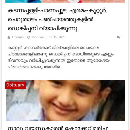
കടന്നപ്പള്ളി-പാണപ്പുഴ, എരമം-കുറ്റൂർ,
ചെറുതാഴം പഞ്ചായത്തുകളിൽ
ഡെങ്കിപ്പനി വ്യാപിക്കുന്നു
Ammus
Monday, June 15, 2020
0
കണ്ണൂർ-കാസർകോട് ജില്ലകളിലെ മലയോര
പ്രദേശങ്ങളിലാണു ഡെങ്കിപ്പനി ബാധിതരുടെ എണ്ണം
ദിവസവും വർധിച്ചുവരുന്നത്. ഇതോടെ ആരോഗ്യ
പ്രവർത്തകർക്കു ജോലിഭ...
Obituary
നാലു വയസുകാരന്‍ ഷോക്കേറ്റ് മരിച്ചു