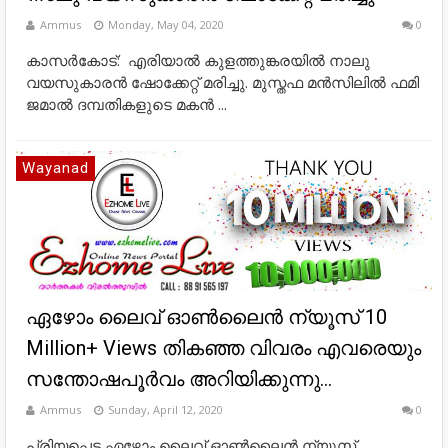
Ammus
Monday, May 04, 2020
0
കാസര്‍കോട്: എരിയാല്‍ കുളത്തുങ്കരയില്‍ നാലു
വയസുകാരന്‍ ഷോക്കേറ്റ് മരിച്ചു. മുസ്തഫ മന്‍സിലില്‍ ഫമി
ജമാല്‍ ദമ്പതികളുടെ മകന്‍ ...
Wayanad
ഏഴോം ലൈവ് ഓൺലൈൻ ന്യൂസ്‌ 10
Million+ Views തികഞ്ഞ വിവരം എവരെയും
സന്തോഷപൂർവം അറിയിക്കുന്നു...
Ammus
Sunday, April 12, 2020
0
പ്രിയപ്പെട്ട ഏഴോം ലൈവ് ഓൺലൈൻ ന്യൂസ്‌