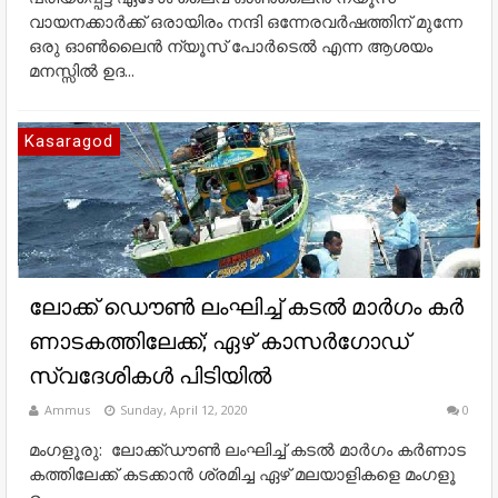
വായനക്കാർക്ക് ഒരായിരം നന്ദി ഒന്നേരവർഷത്തിന് മുന്നേ
ഒരു ഓൺലൈൻ ന്യൂസ്‌ പോർടെൽ എന്ന ആശയം
മനസ്സിൽ ഉദ...
Kasaragod
ലോക്ക് ഡൌൺ ലംഘിച്ച് ക​ട​ല്‍ മാ​ര്‍​ഗം ക​ര്‍​
ണാ​ട​ക​ത്തി​ലേ​ക്ക്; ഏ​ഴ് കാസര്‍ഗോഡ്
സ്വദേശികള്‍ പിടിയില്‍
Ammus
Sunday, April 12, 2020
0
മം​ഗ​ളൂ​രു: ലോ​ക്ക്ഡൗ​ണ്‍‌ ലം​ഘി​ച്ച്‌ ക​ട​ല്‍ മാ​ര്‍​ഗം ക​ര്‍​ണാ​ട​
ക​ത്തി​ലേ​ക്ക് ക​ട​ക്കാ​ന്‍ ശ്ര​മി​ച്ച ഏ​ഴ് മലയാളികളെ മം​ഗ​ളൂ​