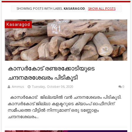
SHOWING POSTS WITH LABEL
KASARAGOD
.
SHOW ALL POSTS
Kasaragod
കാസർകോട് രണ്ടരക്കോടിയുടെ
ചന്ദനമരശേഖരം പിടികൂടി
Ammus
Tuesday, October 06, 2020
0
കാസർകോട്: ജില്ലയിൽ വൻ ചന്ദനശേഖരം പിടികൂടി.
കാസർകോട് ജില്ലാ കളക്ടറുടെ ക്യാംപ് ഓഫീസിന്
സമീപത്തെ വീട്ടിൽ നിന്നുമാണ് ഒരു ടണ്ണോളം
ചന്ദനശേഖരം...