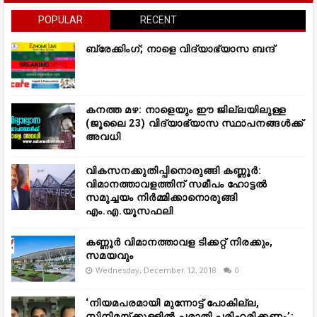
POPULAR
RECENT
ബ്രേക്കിംഗ്; നാളെ വിദ്യാഭ്യാസ ബന്ദ്
കനത്ത മഴ: നാളെയും ഈ ജില്ലയിലുള്ള
(ജൂലൈ 23) വിദ്യാഭ്യാസ സ്ഥാപനങ്ങൾക്ക്
അവധി
വികസനക്കുതിപ്പിനൊരുങ്ങി കണ്ണൂർ:
വിമാനത്താവളത്തിന് സമീപം ഹോട്ടൽ
സമുച്ചയം നിർമ്മിക്കാനൊരുങ്ങി
എം.എ.യൂസഫലി
കണ്ണൂർ വിമാനത്താവള ടിക്കറ്റ് നിരക്കും,
സമയവും
Wednesday, December 12, 2018
0
‘നിയമപരമായി മുന്നോട്ട് പോകില്ല,
സിനിമയ്ക്കുള്ളിൽ പരാതി പരിഹരിക്കണം’;