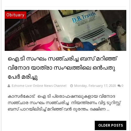
Obituary
ഐ.ടി സംഘം സഞ്ചരിച്ച ബസ് മറിഞ്ഞ്
വിനോദ യാത്രാ സംഘത്തിലെ ഒൻപതു
പേർ മരിച്ചു
Ezhome Live Online News Channel
Monday, February 17, 2020
0
കാസർകോട്: ഐ ടി പ്രൊഫഷനലുകളായ വിനോദ
സഞ്ചാര സംഘം സഞ്ചരിച്ച നിയന്ത്രണം വിട്ട ടൂറിസ്റ്റ്
ബസ് പാറയിലിടിച്ച് മറിഞ്ഞ് വൻ ദുരന്തം. ദക്ഷിണ ...
OLDER POSTS