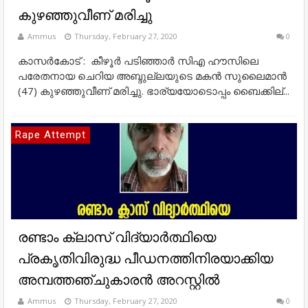
കുഴഞ്ഞുവീണ് മരിച്ചു
Ammus
Thursday, February 27, 2020
0
കാസര്‍കോട് : കീഴൂര്‍ പടിഞ്ഞാര്‍ സിഎ ഹൗസിലെ
പരേതനായ ചെറിയ അബ്ദുല്ലയുടെ മകന്‍ സുലൈമാന്‍
(47) കുഴഞ്ഞുവീണ് മരിച്ചു. ഭാര്യയോടൊപ്പം ബൈക്കില്...
Rape Attempt
രണ്ടാം ക്ലാസ് വിദ്യാർത്ഥിയെ
പ്രകൃതിവിരുദ്ധ പീഡനത്തിനിരയാക്കിയ
അമ്പത്തഞ്ചുകാരൻ അറസ്റ്റിൽ
Ammus
Thursday, February 27, 2020
0