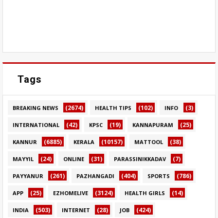
Tags
(2674)
(102)
(3)
BREAKING NEWS
HEALTH TIPS
INFO
(42)
(19)
(25)
INTERNATIONAL
KPSC
KANNAPURAM
(6885)
(10157)
(38)
KANNUR
KERALA
MATTOOL
(24)
(31)
(7)
MAYYIL
ONLINE
PARASSINIKKADAV
(261)
(404)
(786)
PAYYANUR
PAZHANGADI
SPORTS
(25)
(3124)
(14)
APP
EZHOMELIVE
HEALTH GIRLS
(503)
(28)
(424)
INDIA
INTERNET
JOB