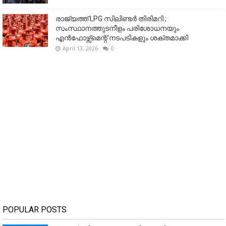
രാജ്യത്ത് LPG സിലിണ്ടർ തിരിമറി ;
സംസ്ഥാനത്തുടനീളം പരിശോധനയും
എൻഫോഴ്സ്മെന്റ് നടപടികളും ശക്തമാക്കി
April 13, 2026
0
POPULAR POSTS