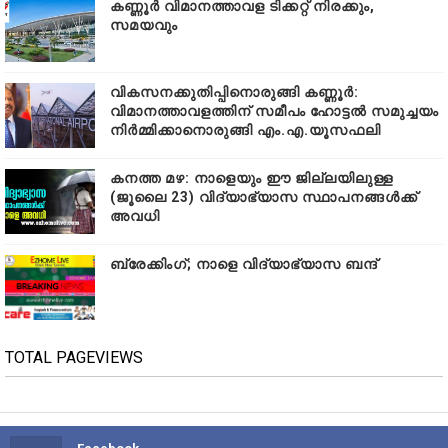
കണ്ണൂർ വിമാനത്താവള ടിക്കറ്റ് നിരക്കും,
സമയവും
വികസനക്കുതിപ്പിനൊരുങ്ങി കണ്ണൂർ:
വിമാനത്താവളത്തിന് സമീപം ഹോട്ടൽ സമുച്ചയം
നിർമ്മിക്കാനൊരുങ്ങി എം.എ.യൂസഫലി
കനത്ത മഴ: നാളെയും ഈ ജില്ലയിലുള്ള
(ജൂലൈ 23) വിദ്യാഭ്യാസ സ്ഥാപനങ്ങൾക്ക്
അവധി
ബ്രേക്കിംഗ്; നാളെ വിദ്യാഭ്യാസ ബന്ദ്
TOTAL PAGEVIEWS