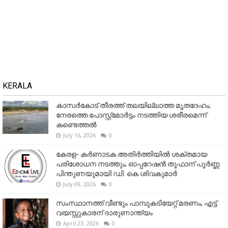
KERALA
കാസർകോട് തീരത്ത് തലയില്ലാത്ത മൃതദേഹം;
നേരത്തെ പോസ്റ്റ്‌മോർട്ടം നടത്തിയ ശരീരമെന്ന്
കണ്ടെത്തൽ
July 16, 2026
0
കേരള- കർണാടക അതിർത്തിയിൽ ശക്തമായ
പരിശോധന നടത്തും; ഓപ്പറേഷൻ തൂഫാന് പൂർണ്ണ
പിന്തുണയുമായി ഡി. കെ ശിവകുമാർ
July 09, 2026
0
സംസ്ഥാനത്ത് വീണ്ടും പാമ്പുകടിയേറ്റ് മരണം; എട്ട്
വയസ്സുകാരന് ദാരുണാന്ത്യം
April 23, 2026
0