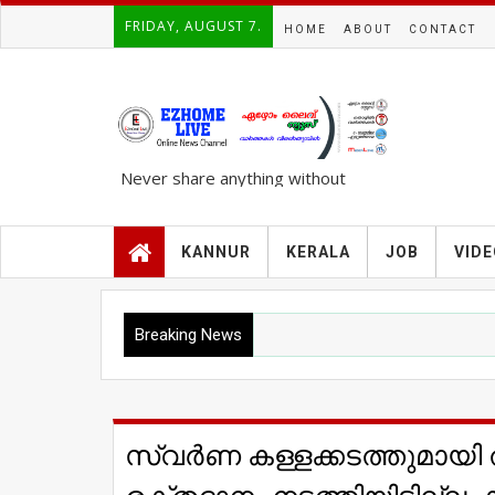
FRIDAY, AUGUST 7.
HOME
ABOUT
CONTACT
Never share anything without
knowing the complete TRUTH..!!!
KANNUR
KERALA
JOB
VID
Breaking News
സ്വര്‍ണ കള്ളക്കടത്തുമായി