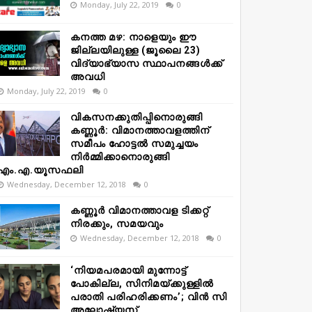
Monday, July 22, 2019
0
കനത്ത മഴ: നാളെയും ഈ
ജില്ലയിലുള്ള (ജൂലൈ 23)
വിദ്യാഭ്യാസ സ്ഥാപനങ്ങൾക്ക്
അവധി
Monday, July 22, 2019
0
വികസനക്കുതിപ്പിനൊരുങ്ങി
കണ്ണൂർ: വിമാനത്താവളത്തിന്
സമീപം ഹോട്ടൽ സമുച്ചയം
നിർമ്മിക്കാനൊരുങ്ങി
എം.എ.യൂസഫലി
Wednesday, December 12, 2018
0
കണ്ണൂർ വിമാനത്താവള ടിക്കറ്റ്
നിരക്കും, സമയവും
Wednesday, December 12, 2018
0
‘നിയമപരമായി മുന്നോട്ട്
പോകില്ല, സിനിമയ്ക്കുള്ളിൽ
പരാതി പരിഹരിക്കണം’; വിൻ സി
അലോഷ്യസ്