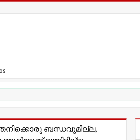
EOS
 തനിക്കൊരു ബന്ധവുമില്ല,