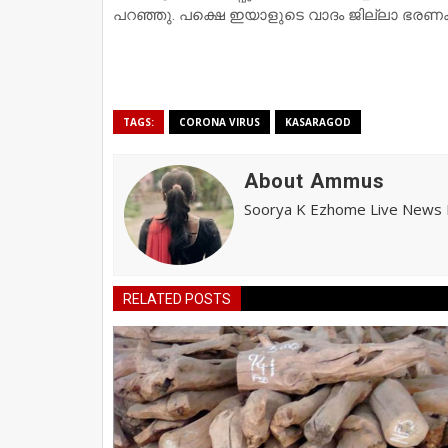
പറഞ്ഞു. പക്ഷെ ഇയാളുടെ വാദം ജില്ലാ ഭരണകൂടം
TAGS:
CORONA VIRUS
KASARAGOD
About Ammus
Soorya K Ezhome Live News R
RELATED POSTS