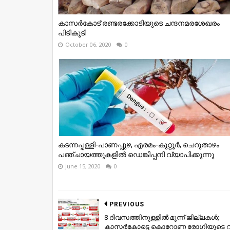
കാസർകോട് രണ്ടരക്കോടിയുടെ ചന്ദനമരശേഖരം
പിടികൂടി
October 06, 2020
0
കടന്നപ്പള്ളി-പാണപ്പുഴ, എരമം-കുറ്റൂർ, ചെറുതാഴം
പഞ്ചായത്തുകളിൽ ഡെങ്കിപ്പനി വ്യാപിക്കുന്നു
June 15, 2020
0
PREVIOUS
8 ദിവസത്തിനുള്ളില്‍ മൂന്ന് ജില്ലകള്‍;
കാസര്‍കോട്ടെ കൊറോണ രോഗിയുടെ റൂട്