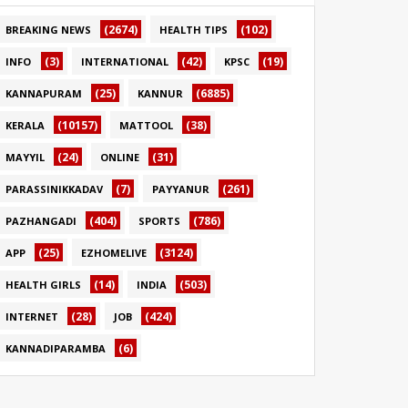
(2674)
(102)
BREAKING NEWS
HEALTH TIPS
(3)
(42)
(19)
INFO
INTERNATIONAL
KPSC
(25)
(6885)
KANNAPURAM
KANNUR
(10157)
(38)
KERALA
MATTOOL
(24)
(31)
MAYYIL
ONLINE
(7)
(261)
PARASSINIKKADAV
PAYYANUR
(404)
(786)
PAZHANGADI
SPORTS
(25)
(3124)
APP
EZHOMELIVE
(14)
(503)
HEALTH GIRLS
INDIA
(28)
(424)
INTERNET
JOB
(6)
KANNADIPARAMBA