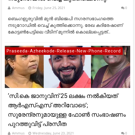
Ammus
Friday, June 25, 2021
0
ബെംഗളൂരുവിൽ മുൻ ബിജെപി നഗരസഭാംഗത്തെ
നടുറോഡിൽ വെച്ച് കുത്തിക്കൊന്നു. രേഖ കദിരേഷാണ്
കോട്ടൺപേട്ടിലെ വീടിന് മുന്നിൽ കൊല്ലപ്പെട്ടത്...
Praseeda-Azheekode-Release-New-Phone-Record
‘സി.കെ ജാനുവിന് 25 ലക്ഷം നല്‍കിയത്
ആര്‍എസ്എസ് അറിവോടെ’;
സുരേന്ദ്രനുമായുള്ള ഫോണ്‍ സംഭാഷണം
പുറത്തുവിട്ട് പ്രസീത
Ammus
Wednesday, June 23, 2021
0