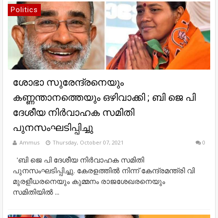
Politics
ശോഭാ സുരേന്ദ്രനെയും
കണ്ണന്താനത്തെയും ഒഴിവാക്കി ; ബി ജെ പി
ദേശീയ നിര്‍വാഹക സമിതി
പുനസംഘടിപ്പിച്ചു
Ammus
Thursday, October 07, 2021
0
'ബി ജെ പി ദേശീയ നിര്‍വാഹക സമിതി
പുനസംഘടിപ്പിച്ചു. കേരളത്തില്‍ നിന്ന് കേന്ദ്രമന്ത്രി വി
മുരളീധരനെയും കുമ്മനം രാജശേഖരനെയും
സമിതിയില്‍ ...