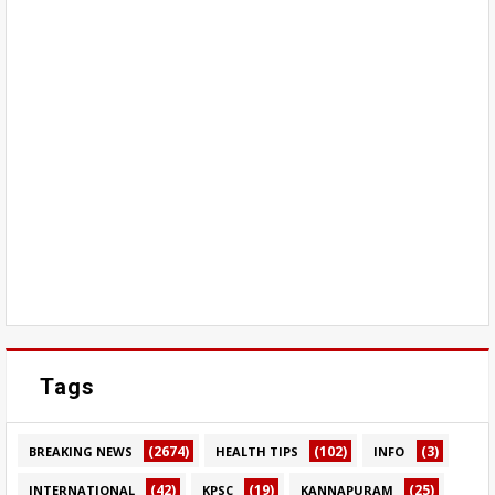
Tags
(2674)
(102)
(3)
BREAKING NEWS
HEALTH TIPS
INFO
(42)
(19)
(25)
INTERNATIONAL
KPSC
KANNAPURAM