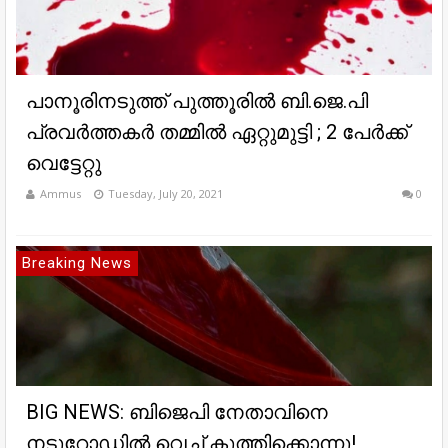
പാനൂരിനടുത്ത് പുത്തൂരിൽ ബി.ജെ.പി
പ്രവർത്തകർ തമ്മിൽ ഏറ്റുമുട്ടി ; 2 പേർക്ക്
വെട്ടേറ്റു
Ammus
Tuesday, July 20, 2021
0
Breaking News
BIG NEWS: ബിജെപി നേതാവിനെ
നടുറോഡിൽ വെച്ച് കുത്തിക്കൊന്നു!