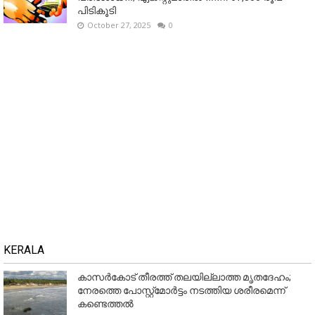
പിടികൂടി
October 27, 2025
0
KERALA
കാസർകോട് തീരത്ത് തലയില്ലാത്ത മൃതദേഹം;
നേരത്തെ പോസ്റ്റ്‌മോർട്ടം നടത്തിയ ശരീരമെന്ന്
കണ്ടെത്തൽ