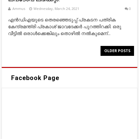
Ammus
Wednesday, March 24, 2021
0
എൻഡിഎയുടെ തെരഞ്ഞെടുപ്പ് പ്രകടന പത്രിക
കേന്ദ്രമന്ത്രി പ്രകാശ് ജാവദേക്കർ പുറത്തിറക്കി. ഒരു
വീട്ടിൽ ഒരാൾക്കെങ്കിലും തൊഴിൽ നൽകുമെന്...
OLDER POSTS
Facebook Page