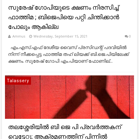
സുരേഷ് ഗോപിയുടെ ക്ഷണം നിരസിച്ച്
ഫാത്തിമ ; ബിജെപിയെ പറ്റി ചിന്തിക്കാൻ
പോലും ആകില്ല
Ammus
Wednesday, September 15, 2021
0
എം.എസ്.എഫ് ദേശീയ വൈസ് പ്രസിഡന്റ് പദവിയില്‍
നിന്ന് നീക്കപ്പെട്ട ഫാത്തിമ തഹ് ലിയക്ക് ബി.ജെ.പിയിലേക്ക്
ക്ഷണം. സുരേഷ് ഗോപി എം.പിയാണ് ഫോണില്...
Talassery
തലശ്ശേരിയിൽ ബി ജെ പി പ്രവർത്തകന്
വെട്ടേറ്റു; ആക്രമണത്തിന് പിന്നിൽ