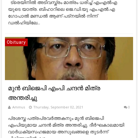
ട്രെയിനില്‍ അടിവസ്ത്രം മാത്രം ധരിച്ച്‌ എംഎല്‍എ
യുടെ യാത്ര. ബിഹാറിലെ ജെ.ഡി.യു എം.എല്‍.എ
ഗോപാല്‍ മണ്ഡല്‍ ആണ് പട്‌നയില്‍ നിന്ന്
ഡല്‍ഹിയിലേ...
Obituary
മുൻ ബിജെപി എംപി ചന്ദൻ മിത്ര
അന്തരിച്ചു
Ammus
Thursday, September 02, 2021
0
പ്രശസ്ത പത്രപ്രവർത്തകനും മുൻ ബിജെപി
എംപിയുമായ ചന്ദൻ മിത്ര അന്തരിച്ചു. ദീർഘകാലമായി
വാർധക്യസഹജമായ അസുഖങ്ങളെ തുടർന്ന്