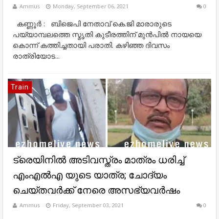
Ammus
Monday, September 06, 2021
0
കണ്ണൂർ : ബിജെപി നേതാവ് കെ.ജി മാരാരുടെ
പയ്യാമ്പലത്തെ സ്മൃതി കുടീരത്തിന് മുൻപിൽ നായയെ
കൊന്ന് കത്തിച്ചതായി പരാതി. കഴിഞ്ഞ ദിവസം
രാത്രിയോട...
Train
ട്രെയിനില്‍ അടിവസ്ത്രം മാത്രം ധരിച്ച്‌
എംഎല്‍എ യുടെ യാത്ര; ചോദ്യം
ചെയ്തവര്‍ക്ക് നേരെ അസഭ്യവര്‍ഷം
Ammus
Friday, September 03, 2021
0