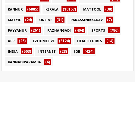
(6885)
(10157)
(38)
KANNUR
KERALA
MATTOOL
(24)
(31)
(7)
MAYYIL
ONLINE
PARASSINIKKADAV
(261)
(404)
(786)
PAYYANUR
PAZHANGADI
SPORTS
(25)
(3124)
(14)
APP
EZHOMELIVE
HEALTH GIRLS
(503)
(28)
(424)
INDIA
INTERNET
JOB
(6)
KANNADIPARAMBA