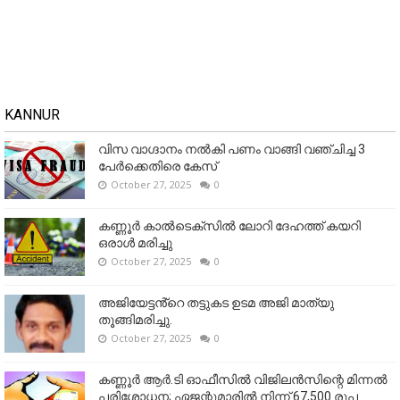
KANNUR
വിസ വാഗ്ദാനം നൽകി പണം വാങ്ങി വഞ്ചിച്ച 3
പേർക്കെതിരെ കേസ്
October 27, 2025
0
കണ്ണൂര്‍ കാല്‍ടെക്‌സില്‍ ലോറി ദേഹത്ത് കയറി
ഒരാള്‍ മരിച്ചു
October 27, 2025
0
അജിയേട്ടൻ്റെ തട്ടുകട ഉടമ അജി മാത്യു
തൂങ്ങിമരിച്ചു.
October 27, 2025
0
കണ്ണൂര്‍ ആര്‍.ടി ഓഫീസില്‍ വിജിലൻസിന്റെ മിന്നല്‍
പരിശോധന; ഏജന്റുമാരില്‍ നിന്ന് 67,500 രൂപ