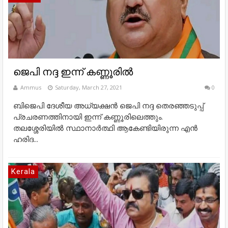
ജെപി നദ്ദ ഇന്ന് കണ്ണൂരിൽ
Ammus
Saturday, March 27, 2021
0
ബിജെപി ദേശീയ അധ്യക്ഷൻ ജെപി നദ്ദ തെരഞ്ഞടുപ്പ്
പ്രചരണത്തിനായി ഇന്ന് കണ്ണൂരിലെത്തും.
തലശ്ശേരിയിൽ സ്ഥാനാർത്ഥി ആകേണ്ടിയിരുന്ന എൻ
ഹരിദ...
Kerala