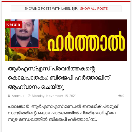
SHOWING POSTS WITH LABEL
BJP
.
SHOW ALL POSTS
Kerala
ആർഎസ്എസ് പ്രവർത്തകന്റെ
കൊലപാതകം: ബിജെപി ഹർത്താലിന്
ആഹ്വാനം ചെയ്തു
Ammus
Monday, November 15, 2021
0
പാ​ല​ക്കാ​ട്: ആർഎസ്എസ് മണ്ഡൽ ബൗദ്ധിക് പ്രമുഖ്
സഞ്ജിത്തിന്റെ കൊലപാതകത്തിൽ പ്ര​തി​ഷേ​ധി​ച്ച് മ​ല​
മ്പുഴ മ​ണ്ഡ​ല​ത്തി​ൽ ബി​ജെ​പി ഹ​ർ​ത്താ​ലി​ന്...