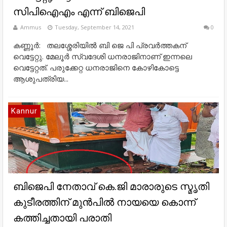
സിപിഐഎം എന്ന് ബിജെപി
Ammus
Tuesday, September 14, 2021
0
കണ്ണൂർ: തലശ്ശേരിയിൽ ബി ജെ പി പ്രവർത്തകന്
വെട്ടേറ്റു. മേലൂർ സ്വദേശി ധനരാജിനാണ് ഇന്നലെ
വെട്ടേറ്റത്. പരുക്കേറ്റ ധനരാജിനെ കോഴികോട്ടെ
ആശുപത്രിയ...
Kannur
ബിജെപി നേതാവ് കെ.ജി മാരാരുടെ സ്മൃതി
കുടീരത്തിന് മുൻപിൽ നായയെ കൊന്ന്
കത്തിച്ചതായി പരാതി