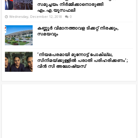
സമുച്ചയം നിർമ്മിക്കാനൊരുങ്ങി
എം.എ.യൂസഫലി
Wednesday, December 12, 2018
0
കണ്ണൂർ വിമാനത്താവള ടിക്കറ്റ് നിരക്കും,
സമയവും
‘നിയമപരമായി മുന്നോട്ട് പോകില്ല,
സിനിമയ്ക്കുള്ളിൽ പരാതി പരിഹരിക്കണം’;
വിൻ സി അലോഷ്യസ്