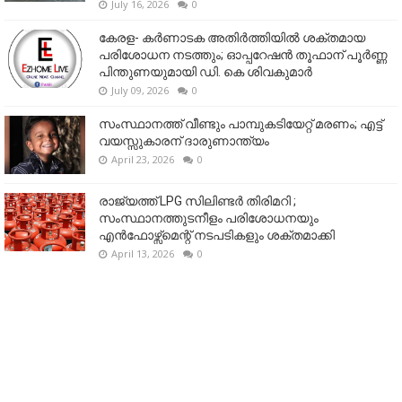
July 16, 2026
0
കേരള- കർണാടക അതിർത്തിയിൽ ശക്തമായ
പരിശോധന നടത്തും; ഓപ്പറേഷൻ തൂഫാന് പൂർണ്ണ
പിന്തുണയുമായി ഡി. കെ ശിവകുമാർ
July 09, 2026
0
സംസ്ഥാനത്ത് വീണ്ടും പാമ്പുകടിയേറ്റ് മരണം; എട്ട്
വയസ്സുകാരന് ദാരുണാന്ത്യം
April 23, 2026
0
രാജ്യത്ത് LPG സിലിണ്ടർ തിരിമറി ;
സംസ്ഥാനത്തുടനീളം പരിശോധനയും
എൻഫോഴ്സ്മെന്റ് നടപടികളും ശക്തമാക്കി
April 13, 2026
0