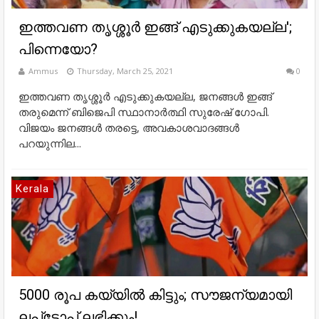
ഇത്തവണ തൃശ്ശൂർ ഇങ്ങ് എടുക്കുകയല്ല';
പിന്നെയോ?
Ammus
Thursday, March 25, 2021
0
ഇത്തവണ തൃശ്ശൂർ എടുക്കുകയല്ല, ജനങ്ങൾ ഇങ്ങ്
തരുമെന്ന് ബിജെപി സ്ഥാനാർത്ഥി സുരേഷ് ഗോപി.
വിജയം ജനങ്ങൾ ത‌രട്ടെ, അവകാശവാദങ്ങൾ
പറയുന്നില...
Kerala
5000 രൂപ കയ്യിൽ കിട്ടും; സൗജന്യമായി
ലപ്‌ടോപ് ലഭിക്കും!