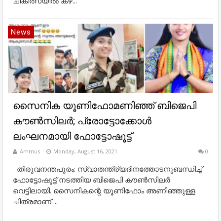
ചികിത്സയിൽ കഴ...
News
സൈനിക യൂണിഫോമണിഞ്ഞ് ബിജെപി
കൗണ്‍സിലര്‍; പ്രോട്ടോക്കോള്‍
ലംഘനമായി ഫോട്ടോഷൂട്ട്
Ammus
Monday, August 16, 2021
0
തിരുവനന്തപുരം: സ്വാതന്ത്ര്യദിനത്തോടനുബന്ധിച്ച്
ഫോട്ടോഷൂട്ട് നടത്തിയ ബിജെപി കൗണ്‍സിലര്‍
വെട്ടിലായി. സൈനികന്റെ യൂണിഫോം അണിഞ്ഞുള്ള
ചിത്രമാണ് ...