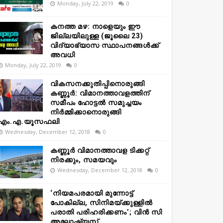
Monday, July 22, 2019
0
കനത്ത മഴ: നാളെയും ഈ
ജില്ലയിലുള്ള (ജൂലൈ 23)
വിദ്യാഭ്യാസ സ്ഥാപനങ്ങൾക്ക്
അവധി
Monday, July 22, 2019
0
വികസനക്കുതിപ്പിനൊരുങ്ങി
കണ്ണൂർ: വിമാനത്താവളത്തിന്
സമീപം ഹോട്ടൽ സമുച്ചയം
നിർമ്മിക്കാനൊരുങ്ങി
എം.എ.യൂസഫലി
Wednesday, December 12, 2018
0
കണ്ണൂർ വിമാനത്താവള ടിക്കറ്റ്
നിരക്കും, സമയവും
Wednesday, December 12, 2018
0
‘നിയമപരമായി മുന്നോട്ട്
പോകില്ല, സിനിമയ്ക്കുള്ളിൽ
പരാതി പരിഹരിക്കണം’; വിൻ സി
അലോഷ്യസ്