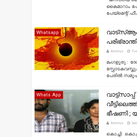
കൈമാറാം. ഫേസ
പേയ്‌മെന്റ് ഫീച
വാട്‌സ്ആ
Whatsapp
പരിഭ്രാന്ത
Ammus
Tue
മംഗളൂരു : ദ
സ്ഫോടകവസ്തുക
പേരിൽ സമൂഹമ
വാട്ട്‌സാപ
Whats App
വീട്ടിലെത്
ഭീഷണി ; യു
Ammus
Sat
കൊച്ചി: കൊച്ച