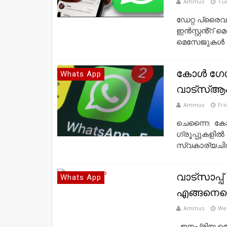
Ammus
Tue
ഡേറ്റ പ്രൈവസ
ഇൻസ്റ്റൻ്റ് 
മെസേജുകൾ വാ
കോള്‍ ഗേള
Whats App
വാട്‌സ്ആപ്
Ammus
Fri
ചെന്നൈ: കോള്
ഗ്രൂപ്പുകളില
സ്വകാര്യചിത്രങ
വാട്സാപ്പ
Whats App
എങ്ങനെയെ
Ammus
We
ജനപ്രിയ മെ