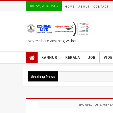
FRIDAY, AUGUST 7.
HOME
ABOUT
CONTACT
Never share anything without
knowing the complete TRUTH..!!!
KANNUR
KERALA
JOB
VID
Breaking News
SHOWING POSTS WITH L