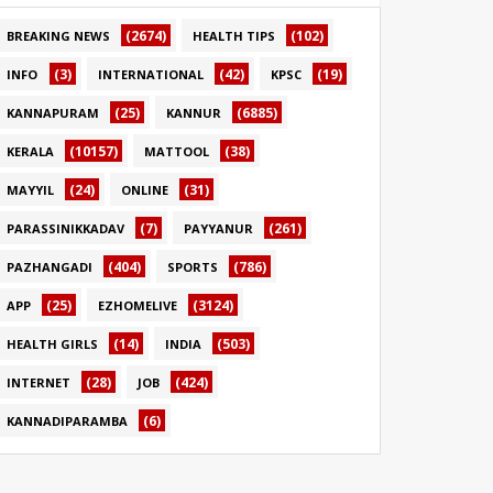
(2674)
(102)
BREAKING NEWS
HEALTH TIPS
(3)
(42)
(19)
INFO
INTERNATIONAL
KPSC
(25)
(6885)
KANNAPURAM
KANNUR
(10157)
(38)
KERALA
MATTOOL
(24)
(31)
MAYYIL
ONLINE
(7)
(261)
PARASSINIKKADAV
PAYYANUR
(404)
(786)
PAZHANGADI
SPORTS
(25)
(3124)
APP
EZHOMELIVE
(14)
(503)
HEALTH GIRLS
INDIA
(28)
(424)
INTERNET
JOB
(6)
KANNADIPARAMBA