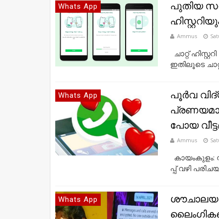
പുതിയ സവി
Whats App
ഹിസ്റ്ററ
Ammus
Sat
ചാറ്റ് ഹിസ്റ്
ഇതിലൂടെ ചാറ്റ് 
പൂർവ വിദ്
Whats App
പ്രണയമായി
പോയ വീട്ടമ
Ammus
Sat
കാ​യം​കു​ളം: സ്
പ്പ് വ​ഴി പ​രി​ച​
ശൗചാലയങ്ങ
Whats App
ലൈംഗികത്ത