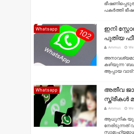
ഭീഷണിപ്പെടുത്
പകര്‍ത്തി ഭീഷ
ഇനി സ്റ്റ
Whatsapp
പുതിയ ഫീച
Ammus
We
അനാവശ്യമായ ക
കഴിയുന്ന 'ബള്‍ക
ആപ്പായ വാട്‌സ്
അതീവ ജാഗ
Whatsapp
സ്ത്രീകള്‍ 
Ammus
Wed
ആധുനിക യുഗത്
നേരിടുന്നത് വ
സാമൂഹ്യമാധ്