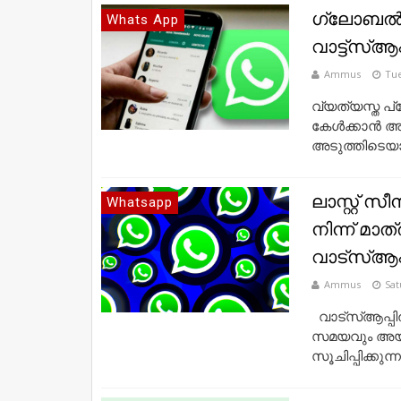
ഗ്ലോബല്‍
Whats App
വാട്ട്‌സ്ആപ്
Ammus
Tue
വ്യത്യസ്ത പ
കേള്‍ക്കാന്‍ അ
അടുത്തിടെയാ
ലാസ്റ്റ്​
Whatsapp
നിന്ന് മാത
വാട്​സ്​ആപ്പ
Ammus
Sat
വാട്​സ്​ആപ
സമയവും അയ
സൂചിപ്പിക്കുന