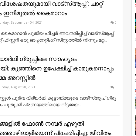
ശേഷതയുമായി വാട്സ്ആപ്പ് : ചാറ്റ്
ിയും ഇനിമുതൽ കൈമാറാം
urday, September 04, 2021
0
ററി കൈമാറാൻ പുതിയ ഫീച്ചർ അവതരിപ്പിച്ച് വാട്സ്ആപ്പ്.
ഹിസ്റ്ററി ഒരു ഓപ്പറേറ്റിംഗ് സിസ്റ്റത്തിൽ നിന്നും മറ്റ...
യാർഥി ഗ്രൂപ്പിലെ സൗഹൃദം
; കുഞ്ഞിനെ ഉപേക്ഷിച്ച് കാമുകനൊപ്പം
്മ അറസ്റ്റിൽ
urday, August 28, 2021
0
കൂ​ൾ പൂ​ർ​വ വി​ദ്യ​ർ​ഥി കൂ​ട്ടാ​യ്മ​യു​ടെ വാ​ട്സ്ആ​പ് ഗ്രൂ​
യം പു​തു​ക്കി പ്ര​ണ​യ​ത്തി​ലാ​യ വീ​ട്ട​മ്മ​യ...
ളില്‍ ഫോണ്‍ നമ്പര്‍ എഴുതി
ൊഴിലാളിയെന്ന് പ്രചരിപ്പിച്ചു: ജീവിതം