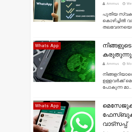
Ammus
Wed
പുതിയ സ്വകാ
കൊഴിച്ചില്‍ വാ
തലവേദനയൊന്ന
നിങ്ങളുടെ
Whats App
കരുതുന്ന
Ammus
Mon
നിങ്ങളറിയാതെ 
ഉള്ളവ‌‌ർക്ക
പോകുന്ന മാ...
മെസേജുക
Whats App
ഫേസ്ബുക്കു
വാട്സപ്പ്