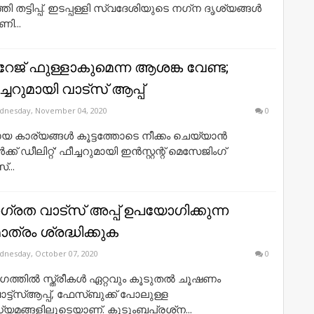
തി തട്ടിപ്പ്. ഇടപ്പള്ളി സ്വദേശിയുടെ നഗ്‌ന ദൃശ്യങ്ങള്‍
ണി...
ോറേജ് ഫുള്ളാകുമെന്ന ആശങ്ക വേണ്ട;
്ചറുമായി വാട്സ് ആപ്പ്
dnesday, November 04, 2020
0
ാര്യങ്ങള്‍ കൂട്ടത്തോടെ നീക്കം ചെയ്യാന്‍
്ക് ഡീലിറ്റ്' ഫീച്ചറുമായി ഇന്‍സ്റ്റന്റ് മെസേജിംഗ്
‌...
്രത വാട്സ് അപ്പ് ഉപയോഗിക്കുന്ന
മാത്രം ശ്രദ്ധിക്കുക
nesday, October 07, 2020
0
തില്‍ സ്ത്രീകള്‍ ഏറ്റവും കൂടുതല്‍ ചൂഷണം
ാട്ട്‌സ്ആപ്പ്, ഫേസ്ബുക്ക് പോലുള്ള
യമങ്ങളിലൂടെയാണ്. കുടുംബപ്രശ്‌ന...