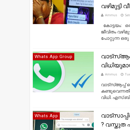
വഴിമുട്ടി വീട
Ammus
Sat
കോട്ടയം: ഒരു
ജീവിതം വഴിമു
പോറ്റുന്ന ഒരു വീ
വാട്സ്‌ആപ്
Whats App Group
വിധിയുമ
Ammus
Tue
വാട്സ്‌ആപ്പ് 
കണ്ടുവെന്നത
വിധി. എസ്.ബി
വാട്സാപ്പി
Whats App
? വസ്തുത എ