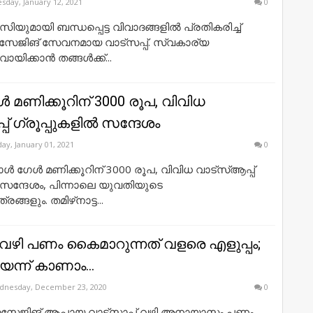
sday, January 12, 2021
0
ിയുമായി ബന്ധപ്പെട്ട വിവാദങ്ങളിൽ പ്രതികരിച്ച്
മെസേജിങ് സേവനമായ വാട്സപ്പ്. സ്വകാര്യ
യിക്കാൻ തങ്ങൾക്ക്...
്‍ മണിക്കൂറിന് 3000 രൂപ, വിവിധ
പ് ഗ്രൂപ്പുകളില്‍ സന്ദേശം
day, January 01, 2021
0
‍ ഗേള്‍ മണിക്കൂറിന് 3000 രൂപ, വിവിധ വാട്സ്ആപ്പ്
്‍ സന്ദേശം, പിന്നാലെ യുവതിയുടെ
്ങളും. തമിഴ്‌നാട്ട...
് വഴി പണം കൈമാറുന്നത് വളരെ എളുപ്പം;
ന്ന് കാണാം...
dnesday, December 23, 2020
0
സേജിങ് ആപ്പായ വാട്സാപ്പ് വഴി അനായാസം പണം