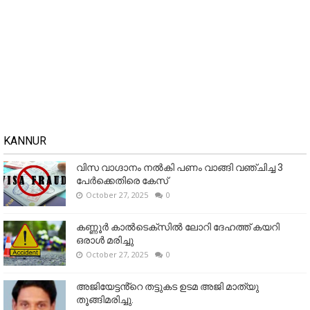
KANNUR
വിസ വാഗ്ദാനം നൽകി പണം വാങ്ങി വഞ്ചിച്ച 3
പേർക്കെതിരെ കേസ്
October 27, 2025
0
കണ്ണൂര്‍ കാല്‍ടെക്‌സില്‍ ലോറി ദേഹത്ത് കയറി
ഒരാള്‍ മരിച്ചു
October 27, 2025
0
അജിയേട്ടൻ്റെ തട്ടുകട ഉടമ അജി മാത്യു
തൂങ്ങിമരിച്ചു.