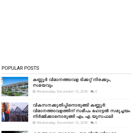
POPULAR POSTS
കണ്ണൂർ വിമാനത്താവള ടിക്കറ്റ് നിരക്കും,
സമയവും
Wednesday, December 12, 2018
0
വികസനക്കുതിപ്പിനൊരുങ്ങി കണ്ണൂർ:
വിമാനത്താവളത്തിന് സമീപം ഹോട്ടൽ സമുച്ചയം
നിർമ്മിക്കാനൊരുങ്ങി എം.എ.യൂസഫലി
Wednesday, December 12, 2018
0