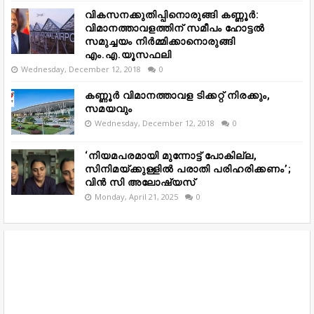
വികസനക്കുതിപ്പിനൊരുങ്ങി കണ്ണൂർ:
വിമാനത്താവളത്തിന് സമീപം ഹോട്ടൽ
സമുച്ചയം നിർമ്മിക്കാനൊരുങ്ങി
എം.എ.യൂസഫലി
Wednesday, December 12, 2018
0
കണ്ണൂർ വിമാനത്താവള ടിക്കറ്റ് നിരക്കും,
സമയവും
Wednesday, December 12, 2018
0
‘നിയമപരമായി മുന്നോട്ട് പോകില്ല,
സിനിമയ്ക്കുള്ളിൽ പരാതി പരിഹരിക്കണം’;
വിൻ സി അലോഷ്യസ്
Monday, April 21, 2025
0