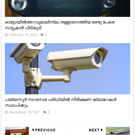
ഓട്ടോയിൽഅറവുമാലിന്യം തള്ളാനെത്തിയ രണ്ടു പേരെ
നാട്ടുകാര്‍ പിടികൂടി
February 14, 2022
0
പയ്യന്നൂർ നഗരസഭ പരിധിയിൽ നിരീക്ഷണ ക്യാമറകൾ
സ്ഥാപിക്കും
November 16, 2021
0
PREVIOUS
NEXT