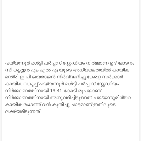
പയ്യന്നൂർ മൾട്ടി പർപ്പസ് സ്റ്റേഡിയം നിർമ്മാണ ഉദ്ഘാടനം
സി കൃഷ്ണൻ എം എൽ എ യുടെ അധ്യക്ഷതയിൽ കായിക
മന്ത്രി ഇ പി ജയരാജൻ നിർവ്വഹിച്ചു.കേരള സർക്കാർ
കായിക വകുപ്പ് പയ്യന്നൂർ മൾട്ടി പർപ്പസ് സ്റ്റേഡിയം
നിർമ്മാണത്തിനായി 13.41 കോടി രൂപയാണ്
നിർമ്മാണത്തിനായി അനുവദിച്ചിട്ടുള്ളത്. പയ്യന്നൂരിൻ്റെ
കായിക രംഗത്ത് വൻ കുതിച്ചു ചാട്ടമാണ് ഇതിലുടെ
ലക്ഷ്യമിടുന്നത്.