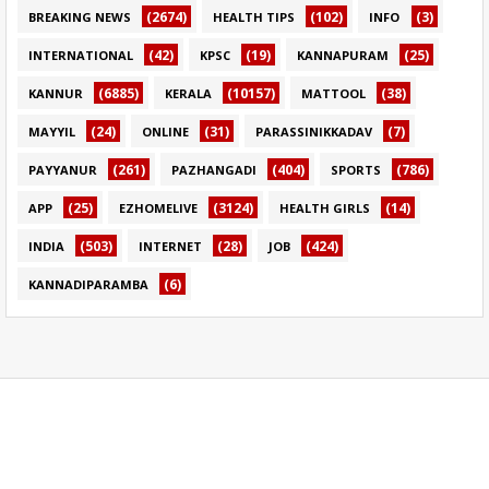
(2674)
(102)
(3)
BREAKING NEWS
HEALTH TIPS
INFO
(42)
(19)
(25)
INTERNATIONAL
KPSC
KANNAPURAM
(6885)
(10157)
(38)
KANNUR
KERALA
MATTOOL
(24)
(31)
(7)
MAYYIL
ONLINE
PARASSINIKKADAV
(261)
(404)
(786)
PAYYANUR
PAZHANGADI
SPORTS
(25)
(3124)
(14)
APP
EZHOMELIVE
HEALTH GIRLS
(503)
(28)
(424)
INDIA
INTERNET
JOB
(6)
KANNADIPARAMBA