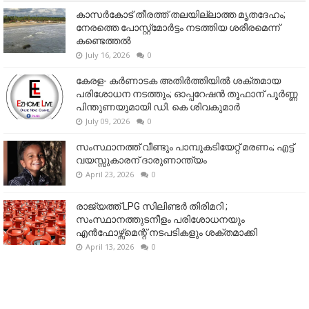
കാസർകോട് തീരത്ത് തലയില്ലാത്ത മൃതദേഹം;
നേരത്തെ പോസ്റ്റ്‌മോർട്ടം നടത്തിയ ശരീരമെന്ന്
കണ്ടെത്തൽ
July 16, 2026
0
കേരള- കർണാടക അതിർത്തിയിൽ ശക്തമായ
പരിശോധന നടത്തും; ഓപ്പറേഷൻ തൂഫാന് പൂർണ്ണ
പിന്തുണയുമായി ഡി. കെ ശിവകുമാർ
July 09, 2026
0
സംസ്ഥാനത്ത് വീണ്ടും പാമ്പുകടിയേറ്റ് മരണം; എട്ട്
വയസ്സുകാരന് ദാരുണാന്ത്യം
April 23, 2026
0
രാജ്യത്ത് LPG സിലിണ്ടർ തിരിമറി ;
സംസ്ഥാനത്തുടനീളം പരിശോധനയും
എൻഫോഴ്സ്മെന്റ് നടപടികളും ശക്തമാക്കി
April 13, 2026
0