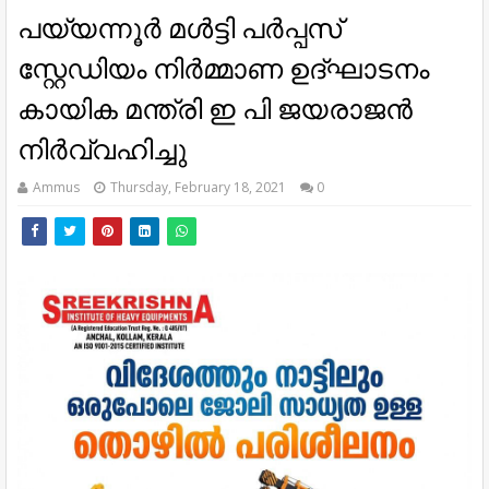
പയ്യന്നൂർ മൾട്ടി പർപ്പസ്
സ്റ്റേഡിയം നിർമ്മാണ ഉദ്ഘാടനം
കായിക മന്ത്രി ഇ പി ജയരാജൻ
നിർവ്വഹിച്ചു
Ammus
Thursday, February 18, 2021
0