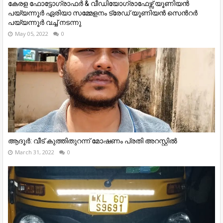
കേരള ഫോട്ടോഗ്രാഫർ & വീഡിയോഗ്രാഫേഴ്സ് യൂണിയൻ
പയ്യന്നൂർ ഏരിയാ സമ്മേളനം ട്രേഡ് യൂണിയൻ സെൻറർ
പയ്യന്നൂർ വച്ച് നടന്നു
May 05, 2022
0
ആദൂർ: വീട് കുത്തിതുറന്ന് മോഷണം പ്രതി അറസ്റ്റിൽ
March 31, 2022
0