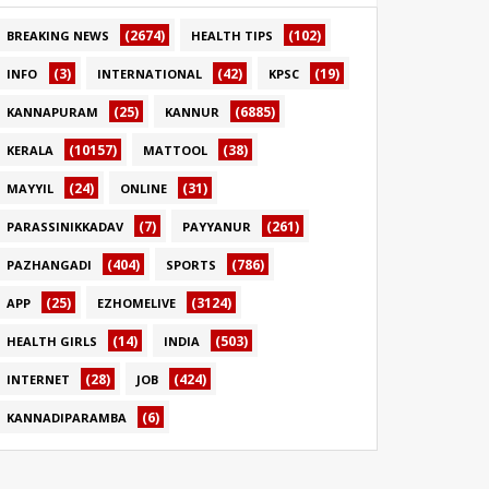
(2674)
(102)
BREAKING NEWS
HEALTH TIPS
(3)
(42)
(19)
INFO
INTERNATIONAL
KPSC
(25)
(6885)
KANNAPURAM
KANNUR
(10157)
(38)
KERALA
MATTOOL
(24)
(31)
MAYYIL
ONLINE
(7)
(261)
PARASSINIKKADAV
PAYYANUR
(404)
(786)
PAZHANGADI
SPORTS
(25)
(3124)
APP
EZHOMELIVE
(14)
(503)
HEALTH GIRLS
INDIA
(28)
(424)
INTERNET
JOB
(6)
KANNADIPARAMBA