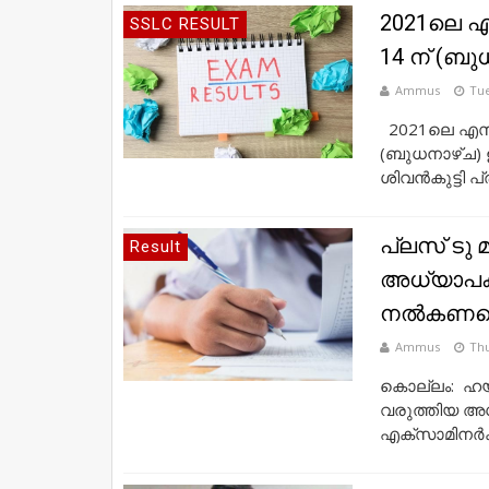
2021ലെ 
SSLC RESULT
14 ന് (ബുധ
Ammus
Tue
2021ലെ എസ്
(ബുധനാഴ്ച) ഉച
ശിവൻകുട്ടി പ്
പ്ലസ് ടു മ
Result
അധ്യാപകര്
നല്‍കണമെന
Ammus
Thu
കൊല്ലം: ഹയര്
വരുത്തിയ അധ്
എക്‌സാമിനര്‍ക്