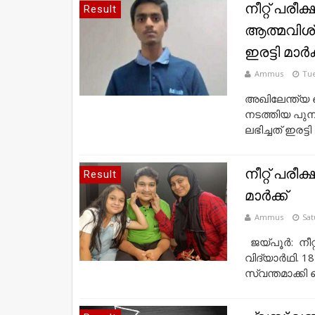
നീറ്റ് പരീക
Result
ആത്മവിശ്
ഇരട്ടി മാര്
Ammus
Tue
അഖിലേന്ത്യ മ
നടത്തിയ പുനഃ
ലഭിച്ചത് ഇരട്ടി മ
നീറ്റ് പരീക
Result
മാര്‍ക്ക്
Ammus
Sat
ജയ്പൂര്‍: നീറ
വിദ്യാര്‍ഥി.
സ്വന്തമാക്കി മ