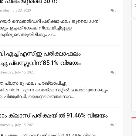
ൺ ഫലം ജൂലൈ 30 ന്
rsday, July 23, 2020
0
 ഹയർ സെക്കൻഡറി പരീക്ഷാഫലം ജൂലൈ 30ന്
ും. ഉച്ചക്ക് ശേഷം നിശ്ചയിച്ചിട്ടുള്ള
ളിലൂടെ ആയിരിക്കും ഫ...
 വി.എച്ച്.എസ്.ഇ പരീക്ഷാഫലം
്ചു;പ്ലസ്ടുവിന് 85.1% വിജയം
nesday, July 15, 2020
0
പ്ലസ് ടു ഫലം പ്രഖ്യാപിച്ചു. .
sults.nic.in എന്ന വെബ്സൈറ്റിൽ ഫലമറിയാനാകും.
, പിആർഡി, കൈറ്റ് വെബ്സൈറ...
ാം ക്ലാസ് പരീക്ഷയിൽ 91.46% വിജയം
nesday, July 15, 2020
0
SE പത്താം ക്ലാസ് പരീക്ഷയിൽ 91.46% വിജയം.