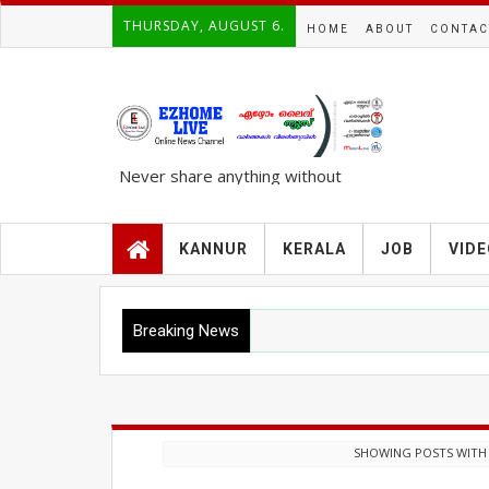
THURSDAY, AUGUST 6.
HOME
ABOUT
CONTAC
Never share anything without
knowing the complete TRUTH..!!!
KANNUR
KERALA
JOB
VID
Breaking News
SHOWING POSTS WITH