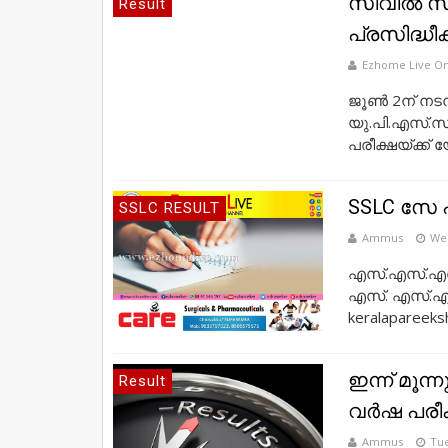
സിവില്‍ സ
Result
പ്രസിദ്ധീക
Ezhome Live On
ജൂണ്‍ 2ന് നട
യു.പി.എസ്.സി 
പരീക്ഷയ്ക്ക്
SSLC സേ പ
SSLC RESULT
Ammus
Wed
എസ്.എസ്.എൽ.
എസ്. എസ്.എ
keralapareeks
ഇന്ന് മൂന്
Result
വര്‍ഷ പരീ
Ammus
Tue