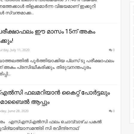
്തേക്കാൾ തിളക്കമാർന്ന വിജയമാണ് ഇക്കുറി
 സ്വന്തമാക്ക...
 പരീക്ഷാഫലം ഈ മാസം 15ന് അകം
്കും!
urday, July 11, 2020
0
ചാത്തലത്തിൽ പൂർത്തിയാക്കിയ പ്ലസ് ടു പരീക്ഷാഫലം
 അകം പ്രസിദ്ധീകരിക്കും. തിരുവനന്തപുരം
്പി...
‍സി ഫലമറിയാന്‍ കൈറ്റ്‌ പോര്‍ട്ടലും
മൊബൈല്‍ ആപ്പും
day, June 28, 2020
0
ുരം എസ്‌എസ്‌എൽസി ഫലം ചൊവ്വാഴ്‌ച പകൽ
വിദ്യാഭ്യാസമന്ത്രി സി രവീന്ദ്രനാഥ്‌