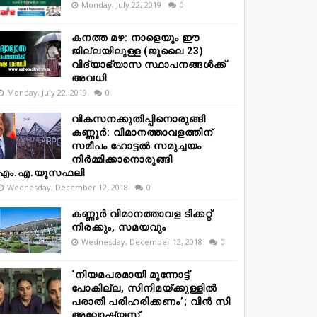
Monday, July 22, 2019
0
കനത്ത മഴ: നാളെയും ഈ
ജില്ലയിലുള്ള (ജൂലൈ 23)
വിദ്യാഭ്യാസ സ്ഥാപനങ്ങൾക്ക്
അവധി
Monday, July 22, 2019
0
വികസനക്കുതിപ്പിനൊരുങ്ങി
കണ്ണൂർ: വിമാനത്താവളത്തിന്
സമീപം ഹോട്ടൽ സമുച്ചയം
നിർമ്മിക്കാനൊരുങ്ങി
എം.എ.യൂസഫലി
Wednesday, December 12, 2018
0
കണ്ണൂർ വിമാനത്താവള ടിക്കറ്റ്
നിരക്കും, സമയവും
Wednesday, December 12, 2018
0
‘നിയമപരമായി മുന്നോട്ട്
പോകില്ല, സിനിമയ്ക്കുള്ളിൽ
പരാതി പരിഹരിക്കണം’; വിൻ സി
അലോഷ്യസ്