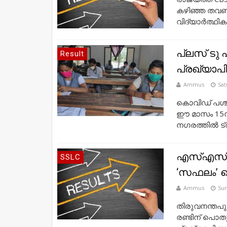
കഴിഞ്ഞ തവണത
വിദ്യാർത്ഥികൾ
പ്ലസ് ടു
Result
പ്രഖ്യാപിക
Ammus
Sat
കൊവിഡ് പശ്
ഈ മാസം 15ന്
നഗരത്തിൽ ട്രിപ
എസ്എസ്എല്
SSLC
‘സഫലം’ 
Ammus
Sun
തിരുവനന്തപ
രണ്ടിന്‌ പൊതു