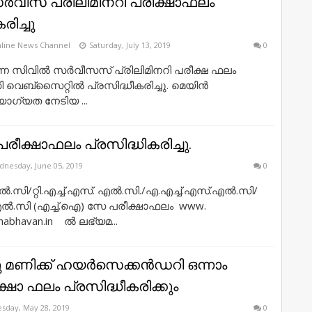
ര്‍വീസ് പ്രിലിമിനറി പരീക്ഷാഫലം
രിച്ചു
line News Channel
Saturday, July 13, 2019
0
ന്ന സിവില്‍ സര്‍വീസസ് പ്രിലിമിനറി പരീക്ഷ ഫലം
വെബ്‌സൈറ്റില്‍ പ്രസിദ്ധീകരിച്ചു. മെയിന്‍
 യോഗ്യത നേടിയ ...
രീക്ഷാഫലം പ്രസിദ്ധികരിച്ചു.
nesday, June 05, 2019
0
സി/റ്റി.എച്ച്.എസ്. എൽ.സി./എ.എച്ച്.എസ്.എൽ.സി/
ൽ.സി (എച്ച്.ഐ) സേ പരീക്ഷാഫലം www.
habhavan.in ൽ ലഭ്യമ...
നു മണിക്ക് ഹയര്‍സെക്കന്‍ഡറി ഒന്നാം
ക്ഷാ ഫലം പ്രസിദ്ധീകരിക്കും
sday, May 28, 2019
0