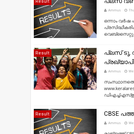
പ്ലസ് വ
Result
Ammus
Thu
ഒന്നാം വർഷ
പ്രസിദ്ധീകരിക്ക
വെബ്സൈറ്റുക
പ്ലസ് ടു,
Result
പ്രഖ്യാപിച
Ammus
Wed
സംസ്ഥാനത്തെ 
www.keralare
ഡിഎച്ച്എസ്ഇ
CBSE പത്ത
Result
Ammus
Wed
രാജ്യത്ത് CB