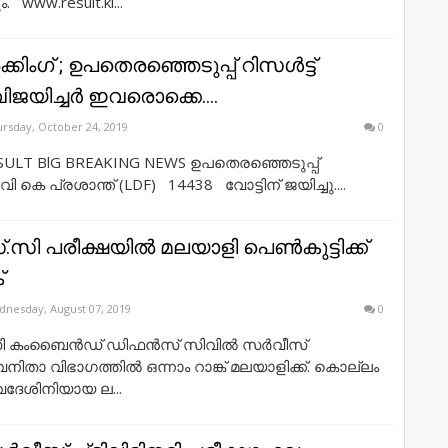
. www.result.ki...
ക്കിംഗ് ; ഉപതെരഞ്ഞെടുപ്പ് റിസൾട്ട്‌
..വിജയിച്ചർ ഇവരൊക്കെ....
rsday, October 24, 2019
0
SULT BlG BREAKING NEWS ഉപതെരഞ്ഞെടുപ്പ്
വി കെ പ്രശാന്ത് (LDF) 14438 വോട്ടിന് ജയിച്ചു....
സി പരീക്ഷയില്‍ മലയാളി പെണ്‍കുട്ടിക്ക്
്
nesday, August 07, 2019
0
ി കംബൈന്‍ഡ് ഡിഫന്‍സ് സിവില്‍ സര്‍വീസ്
നിതാ വിഭാഗത്തില്‍ ഒന്നാം റാങ്ക് മലയാളിക്ക്. കൊല്ലം
ദേശിനിയായ ല...