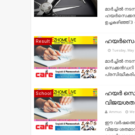
മാര്‍ച്ചില്‍ 
ഹയര്‍സെക്കന്
ഉച്ചകഴിഞ്ഞ് 3 ന
ഹയർസെക്ക
Result
Tuesday, May 
മാർച്ചിൽ ന
സെക്കൻഡറി ഒ
പ്രസിദ്ധീകരിക്
ഹയര്‍ സെക
School
വിജയശതമ
Ammus
Wed
ഈ വർഷത്തെ ഹ
വിജയ ശതമാനം