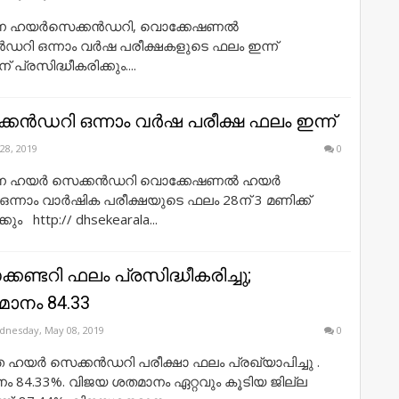
നടന്ന ഹയര്‍സെക്കന്‍ഡറി, വൊക്കേഷണല്‍
‍ഡറി ഒന്നാം വര്‍ഷ പരീക്ഷകളുടെ ഫലം ഇന്ന്
് പ്രസിദ്ധീകരിക്കും....
ൻഡറി ഒന്നാം വർഷ പരീക്ഷ ഫലം ഇന്ന്
28, 2019
0
ടന്ന ഹയർ സെക്കൻഡറി വൊക്കേഷണൽ ഹയർ
ന്നാം വാർഷിക പരീക്ഷയുടെ ഫലം 28ന് 3 മണിക്ക്
കും http:// dhsekearala...
്കണ്ടറി ഫലം പ്രസിദ്ധീകരിച്ചു;
ാനം 84.33
nesday, May 08, 2019
0
യർ സെക്കൻഡറി പരീക്ഷാ ഫലം പ്രഖ്യാപിച്ചു .
 84.33%. വിജയ ശതമാനം ഏറ്റവും കൂടിയ ജില്ല