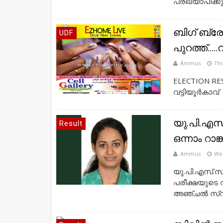
പ്രഖ്യാപിക്കും
ബിഗ്‌ ബ്രേ
UDF
പുറത്ത്...
Ammus
Thu
ELECTION RE
വട്ടിയൂർകാവ് 
യു.പി.എസ്.
Result
ഒന്നാം റാങ്ക
Ammus
Wed
യു.പി.എസ്.സ
പരീക്ഷയുടെ വ
അഞ്ചല്‍ സ്വ