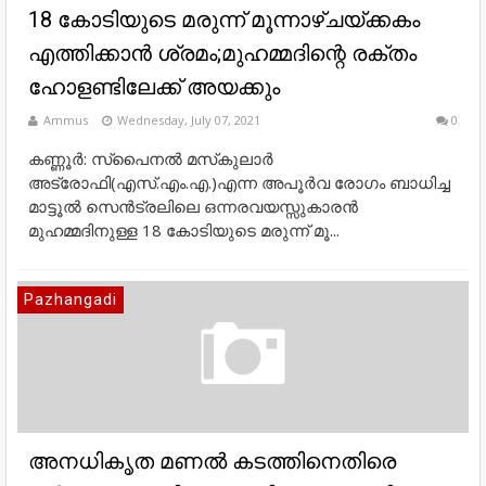
18 കോടിയുടെ മരുന്ന് മൂന്നാഴ്ചയ്ക്കകം
എത്തിക്കാൻ ശ്രമം;മുഹമ്മദിന്റെ രക്തം
ഹോളണ്ടിലേക്ക് അയക്കും
Ammus
Wednesday, July 07, 2021
0
കണ്ണൂർ: സ്പൈനൽ മസ്‌കുലാർ
അട്രോഫി(എസ്.എം.എ.)എന്ന അപൂർവ രോഗം ബാധിച്ച
മാട്ടൂൽ സെൻട്രലിലെ ഒന്നരവയസ്സുകാരൻ
മുഹമ്മദിനുള്ള 18 കോടിയുടെ മരുന്ന്‌ മൂ...
Pazhangadi
അനധികൃത മണൽ കടത്തിനെതിരെ