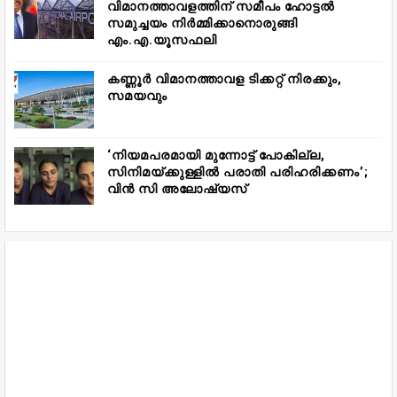
വിമാനത്താവളത്തിന് സമീപം ഹോട്ടൽ
സമുച്ചയം നിർമ്മിക്കാനൊരുങ്ങി
എം.എ.യൂസഫലി
കണ്ണൂർ വിമാനത്താവള ടിക്കറ്റ് നിരക്കും,
സമയവും
‘നിയമപരമായി മുന്നോട്ട് പോകില്ല,
സിനിമയ്ക്കുള്ളിൽ പരാതി പരിഹരിക്കണം’;
വിൻ സി അലോഷ്യസ്