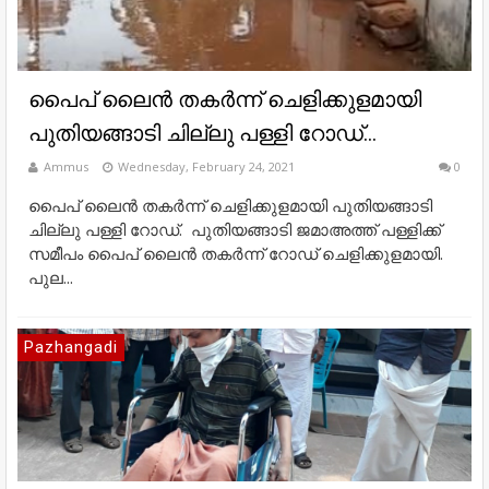
പൈപ് ലൈൻ തകർന്ന് ചെളിക്കുളമായി
പുതിയങ്ങാടി ചില്ലു പള്ളി റോഡ്...
Ammus
Wednesday, February 24, 2021
0
പൈപ് ലൈൻ തകർന്ന് ചെളിക്കുളമായി പുതിയങ്ങാടി
ചില്ലു പള്ളി റോഡ്. പുതിയങ്ങാടി ജമാഅത്ത് പള്ളിക്ക്
സമീപം പൈപ് ലൈൻ തകർന്ന് റോഡ് ചെളിക്കുളമായി.
പുല...
Pazhangadi