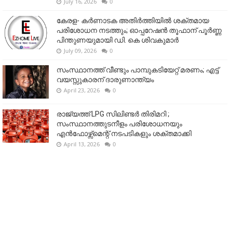
July 16, 2026
0
കേരള- കർണാടക അതിർത്തിയിൽ ശക്തമായ
പരിശോധന നടത്തും; ഓപ്പറേഷൻ തൂഫാന് പൂർണ്ണ
പിന്തുണയുമായി ഡി. കെ ശിവകുമാർ
July 09, 2026
0
സംസ്ഥാനത്ത് വീണ്ടും പാമ്പുകടിയേറ്റ് മരണം; എട്ട്
വയസ്സുകാരന് ദാരുണാന്ത്യം
April 23, 2026
0
രാജ്യത്ത് LPG സിലിണ്ടർ തിരിമറി ;
സംസ്ഥാനത്തുടനീളം പരിശോധനയും
എൻഫോഴ്സ്മെന്റ് നടപടികളും ശക്തമാക്കി
April 13, 2026
0