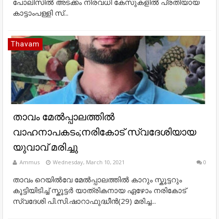
പോലിസില്‍ അടക്കം നിരവധി കേസുകളില്‍ പ്രതിയായ
കാട്ടാംപള്ളി സ്...
Thavam
താവം മേൽപ്പാലത്തിൽ
വാഹനാപകടം;നരികോട് സ്വദേശിയായ
യുവാവ് മരിച്ചു
Ammus
Wednesday, March 10, 2021
0
താവം റെയിൽവേ മേൽപ്പാലത്തിൽ കാറും സ്കൂട്ടറും
കൂട്ടിയിടിച്ച് സ്കൂട്ടർ യാത്രികനായ ഏഴോം നരികോട്
സ്വദേശി പി.സി.ഷാറാഫുദ്ധീൻ(29) മരിച്ച...