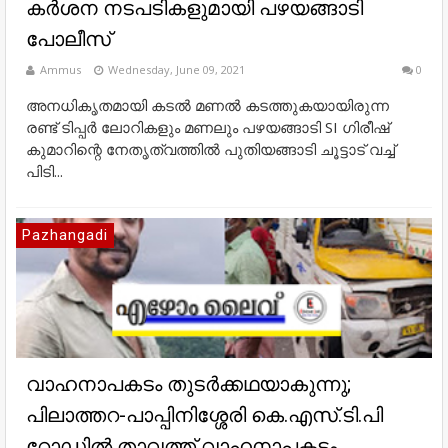
കർശന നടപടികളുമായി പഴയങ്ങാടി
പോലീസ്
Ammus
Wednesday, June 09, 2021
0
അനധികൃതമായി കടൽ മണൽ കടത്തുകയായിരുന്ന
രണ്ട് ടിപ്പർ ലോറികളും മണലും പഴയങ്ങാടി SI ഗിരീഷ്
കുമാറിന്റെ നേതൃത്വത്തിൽ പുതിയങ്ങാടി ചൂട്ടാട് വച്ച്
പിടി...
Pazhangadi
വാഹനാപകടം തുടർക്കഥയാകുന്നു;
പിലാത്തറ-പാപ്പിനിശ്ശേരി കെ.എസ്.ടി.പി
റോഡിൽ താവത്ത് വാഹനാപകടം