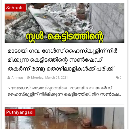
Schoolu
മാ​ടാ​യി ഗ​വ. ഗേ​ള്‍​സ് ഹൈ​സ്‌​കൂ​ളി​​ന്​ നി​ര്‍​
മി​ക്കു​ന്ന കെട്ടിടത്തി​ന്റെ സണ്‍ഷേഡ്
തകര്‍ന്ന്​ രണ്ടു തൊഴിലാളികള്‍ക്ക് പരിക്ക്
Ammus
Monday, March 01, 2021
0
പ​ഴ​യ​ങ്ങാ​ടി: മാ​ടാ​യി​പ്പാ​റ​യി​ലെ മാ​ടാ​യി ഗ​വ. ഗേ​ള്‍​സ്
ഹൈ​സ്‌​കൂ​ളി​​ന്​ നി​ര്‍​മി​ക്കു​ന്ന കെ​ട്ടി​ട​ത്തി​‍െന്‍റ സ​ണ്‍​ഷേ...
Puthiyangadi