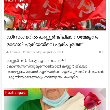
Pazhangadi
ഡിസംബറിൽ കണ്ണൂർ ജില്ലാ സമ്മേളനം
മാടായി ഏരിയയിലെ എരിപുരത്ത്
Ammus
Wednesday, August 25, 2021
0
കണ്ണൂർ സിപിഐ എം 23-ാം പാർടി
കോൺഗ്രസിനുമുന്നോടിയായി കണ്ണൂർ ജില്ലാ
സമ്മേളനം മാടായി ഏരിയയിലെ എരിപുരത്ത്. ഡിസംബർ
പകുതിയോടെയാകും സമ്മേളനം. പൊളിറ...
Pazhangadi