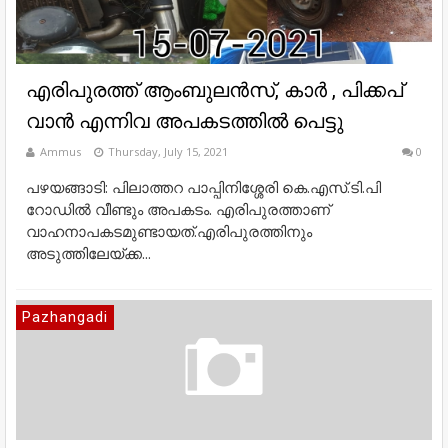
എരിപുരത്ത് ആംബുലൻസ്, കാർ , പിക്കപ്
വാൻ എന്നിവ അപകടത്തിൽ പെട്ടു
Ammus
Thursday, July 15, 2021
0
പഴയങ്ങാടി: പിലാത്തറ പാപ്പിനിശ്ശേരി കെ.എസ്.ടി.പി
റോഡിൽ വീണ്ടും അപകടം. എരിപുരത്താണ്
വാഹനാപകടമുണ്ടായത്.എരിപുരത്തിനും
അടുത്തിലേയ്ക്ക...
Pazhangadi