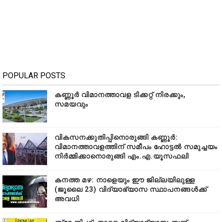
POPULAR POSTS
കണ്ണൂർ വിമാനത്താവള ടിക്കറ്റ് നിരക്കും,
സമയവും
വികസനക്കുതിപ്പിനൊരുങ്ങി കണ്ണൂർ:
വിമാനത്താവളത്തിന് സമീപം ഹോട്ടൽ സമുച്ചയം
നിർമ്മിക്കാനൊരുങ്ങി എം.എ.യൂസഫലി
കനത്ത മഴ: നാളെയും ഈ ജില്ലയിലുള്ള
(ജൂലൈ 23) വിദ്യാഭ്യാസ സ്ഥാപനങ്ങൾക്ക്
അവധി