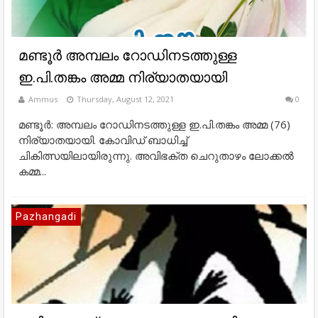
മണ്ടൂർ അമ്പലം റോഡിനടത്തുള്ള
ഇ.പി.തങ്കം അമ്മ നിര്യാതയായി
Ammus
Thursday, August 12, 2021
0
മണ്ടൂർ: അമ്പലം റോഡിനടത്തുള്ള ഇ.പി.തങ്കം അമ്മ (76)
നിര്യാതയായി. കോവിഡ് ബാധിച്ച്
ചികിത്സയിലായിരുന്നു. അവിഭക്ത ചെറുതാഴം ലോക്കൽ
കമ്മ...
Pazhangadi