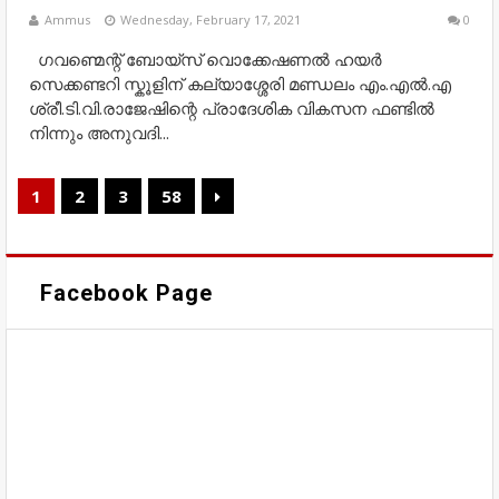
Ammus
Wednesday, February 17, 2021
0
ഗവണ്മെന്റ് ബോയ്സ് വൊക്കേഷണൽ ഹയർ
സെക്കണ്ടറി സ്കൂളിന് കല്യാശ്ശേരി മണ്ഡലം എം.എൽ.എ
ശ്രീ.ടി.വി.രാജേഷിന്റെ പ്രാദേശിക വികസന ഫണ്ടിൽ
നിന്നും അനുവദി...
1
2
3
58
Facebook Page