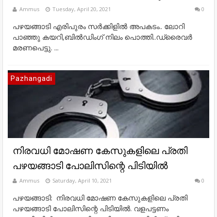
Ammus
Tuesday, April 20, 2021
0
പഴയങ്ങാടി എരിപുരം സർക്കിളിൽ അപകടം.. ലോറി
പാഞ്ഞു കയറി,ബിൽഡിംഗ്‌ നിലം പൊത്തി..ഡ്രൈവർ
മരണപെട്ടു. ...
Pazhangadi
നിരവധി മോഷണ കേസുകളിലെ പ്രതി
പഴയങ്ങാടി പോലിസിന്റെ പിടിയില്‍
Ammus
Saturday, April 10, 2021
0
പഴയങ്ങാടി: നിരവധി മോഷണ കേസുകളിലെ പ്രതി
പഴയങ്ങാടി പോലിസിന്റെ പിടിയില്‍. വളപട്ടണം