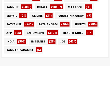
(6885)
(10157)
(38)
KANNUR
KERALA
MATTOOL
(24)
(31)
(7)
MAYYIL
ONLINE
PARASSINIKKADAV
(261)
(404)
(786)
PAYYANUR
PAZHANGADI
SPORTS
(25)
(3124)
(14)
APP
EZHOMELIVE
HEALTH GIRLS
(503)
(28)
(424)
INDIA
INTERNET
JOB
(6)
KANNADIPARAMBA