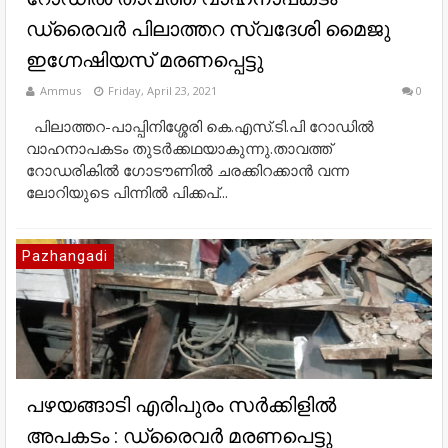
ഡ്രൈവർ പിലാത്തറ സ്വദേശി മൈജു
ഇഗ്നേഷിയസ് മരണപ്പെട്ടു
Ammus
Friday, April 23, 2021
0
പിലാത്തറ-പാപ്പിനിശ്ശേരി കെ.എസ്.ടി.പി റോഡിൽ
വാഹനാപകടം തുടർക്കഥയാകുന്നു.താവത്ത്
റോഡരികിൽ ഗോടൗണിൽ ചരക്കിറക്കാൻ വന്ന
ലോറിയുടെ പിന്നിൽ പിക്കപ്...
Pazhangadi
പഴയങ്ങാടി എരിപുരം സർക്കിളിൽ
അപകടം : ഡ്രൈവർ മരണപെട്ടു