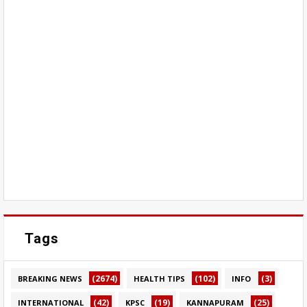
Tags
(2674)
(102)
(3)
BREAKING NEWS
HEALTH TIPS
INFO
(42)
(19)
(25)
INTERNATIONAL
KPSC
KANNAPURAM