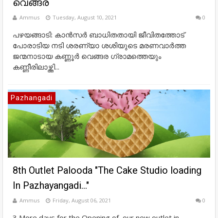
വെങ്ങര
Ammus
Tuesday, August 10, 2021
0
പഴയങ്ങാടി: കാൻസർ ബാധിതതായി ജീവിതത്തോട്
പോരാടിയ നടി ശരണ്യാ ശശിയുടെ മരണവാർത്ത
ജന്മനാടായ കണ്ണൂർ വെങ്ങര ഗ്രാമത്തെയും
കണ്ണീരിലാഴ്ത്തി...
Pazhangadi
8th Outlet Palooda "The Cake Studio loading
In Pazhayangadi..."
Ammus
Friday, August 06, 2021
0
3 More days for the Opening of our new outlet in