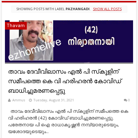
SHOWING POSTS WITH LABEL
PAZHANGADI
.
SHOW ALL POSTS
Thavam
താവം ദേവീവിലാസം എൽ പി സ്‌കൂളിന്
സമീപത്തെ കെ വി ഹരിഹരൻ കോവിഡ്
ബാധിച്ചുമരണപ്പെട്ടു
Ammus
Tuesday, August 31, 2021
0
താവം ദേവീവിലാസം എൽ പി സ്‌കൂളിന് സമീപത്തെ കെ
വി ഹരിഹരൻ (42) കോവിഡ് ബാധിച്ചുമരണപ്പെട്ടു.
പരേതനായ പി ഐ രാധാകൃഷ്ണൻ നമ്പ്യാരുടെയും,
യശോദയുടെയും...