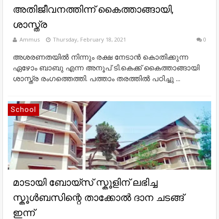
അതിജീവനത്തിന്ന് കൈത്താങ്ങായി,
ശാസ്ത്ര
Ammus
Thursday, February 18, 2021
0
അശരണതയിൽ നിന്നും രക്ഷ നേടാൻ കൊതിക്കുന്ന
ഏഴോം ബാബു എന്ന അനൂപ് ടി.കെക്ക് കൈത്താങ്ങായി
ശാസ്ത്ര രംഗത്തെത്തി. പത്താം തരത്തിൽ പഠിച്ചു ...
School
മാടായി ബോയ്സ് സ്കൂളിന് ലഭിച്ച
സ്കൂൾബസിന്റെ താക്കോൽ ദാന ചടങ്ങ്
ഇന്ന്