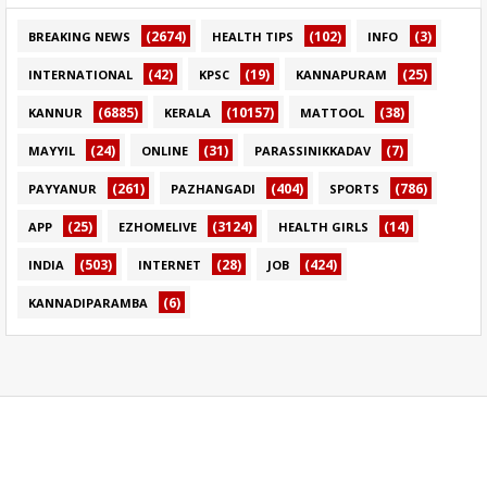
(2674)
(102)
(3)
BREAKING NEWS
HEALTH TIPS
INFO
(42)
(19)
(25)
INTERNATIONAL
KPSC
KANNAPURAM
(6885)
(10157)
(38)
KANNUR
KERALA
MATTOOL
(24)
(31)
(7)
MAYYIL
ONLINE
PARASSINIKKADAV
(261)
(404)
(786)
PAYYANUR
PAZHANGADI
SPORTS
(25)
(3124)
(14)
APP
EZHOMELIVE
HEALTH GIRLS
(503)
(28)
(424)
INDIA
INTERNET
JOB
(6)
KANNADIPARAMBA