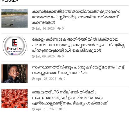
KERALA
കാസർകോട് തീരത്ത് തലയില്ലാത്ത മൃതദേഹം;
നേരത്തെ പോസ്റ്റ്‌മോർട്ടം നടത്തിയ ശരീരമെന്ന്
കണ്ടെത്തൽ
July 16, 2026
0
കേരള- കർണാടക അതിർത്തിയിൽ ശക്തമായ
പരിശോധന നടത്തും; ഓപ്പറേഷൻ തൂഫാന് പൂർണ്ണ
പിന്തുണയുമായി ഡി. കെ ശിവകുമാർ
July 09, 2026
0
സംസ്ഥാനത്ത് വീണ്ടും പാമ്പുകടിയേറ്റ് മരണം; എട്ട്
വയസ്സുകാരന് ദാരുണാന്ത്യം
April 23, 2026
0
രാജ്യത്ത് LPG സിലിണ്ടർ തിരിമറി ;
സംസ്ഥാനത്തുടനീളം പരിശോധനയും
എൻഫോഴ്സ്മെന്റ് നടപടികളും ശക്തമാക്കി
April 13, 2026
0