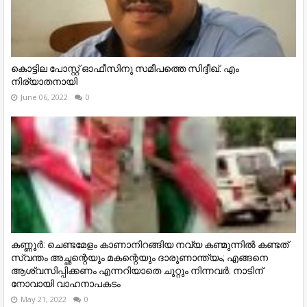
കൊട്ടില പോസ്റ്റ് ഓഫീസിനു സമീപത്തെ സിദ്ദീഖ്. എം
നിര്യാതനായി
June 06, 2022
0
കണ്ണൂര്‍: ചെണ്ടമേളം കാണാനിറങ്ങിയ നവ്യ കണ്മുന്നിൽ കണ്ടത്
സ്വന്തം അച്ഛന്റെയും മകന്റെയും ദാരുണാന്ത്യം; എങ്ങനെ
ആശ്വസിപ്പിക്കണം എന്നറിയാതെ ചുറ്റും നിന്നവർ: നാടിന്
നോവായി വാഹനാപകടം
May 21, 2022
0