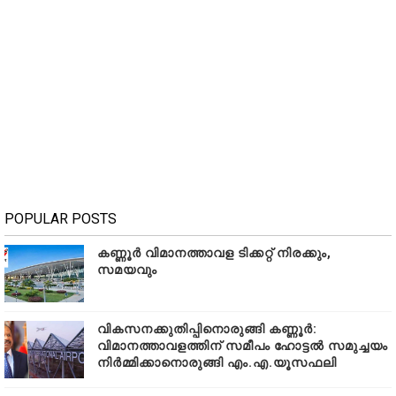
POPULAR POSTS
കണ്ണൂർ വിമാനത്താവള ടിക്കറ്റ് നിരക്കും,
സമയവും
വികസനക്കുതിപ്പിനൊരുങ്ങി കണ്ണൂർ:
വിമാനത്താവളത്തിന് സമീപം ഹോട്ടൽ സമുച്ചയം
നിർമ്മിക്കാനൊരുങ്ങി എം.എ.യൂസഫലി