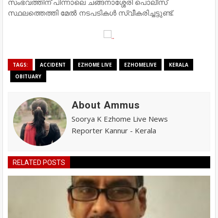
സംഭവത്തിന് പിന്നാലെ ചങ്ങനാശ്ശേരി പൊലീസ്
സ്ഥലത്തെത്തി മേല്‍ നടപടികള്‍ സ്വീകരിച്ചട്ടുണ്ട്.
TAGS:
ACCIDENT
EZHOME LIVE
EZHOMELIVE
KERALA
OBITUARY
About Ammus
Soorya K Ezhome Live News
Reporter Kannur - Kerala
RELATED POSTS