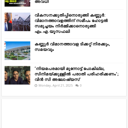
അവധി
വികസനക്കുതിപ്പിനൊരുങ്ങി കണ്ണൂർ:
വിമാനത്താവളത്തിന് സമീപം ഹോട്ടൽ
സമുച്ചയം നിർമ്മിക്കാനൊരുങ്ങി
എം.എ.യൂസഫലി
കണ്ണൂർ വിമാനത്താവള ടിക്കറ്റ് നിരക്കും,
സമയവും
‘നിയമപരമായി മുന്നോട്ട് പോകില്ല,
സിനിമയ്ക്കുള്ളിൽ പരാതി പരിഹരിക്കണം’;
വിൻ സി അലോഷ്യസ്
Monday, April 21, 2025
0