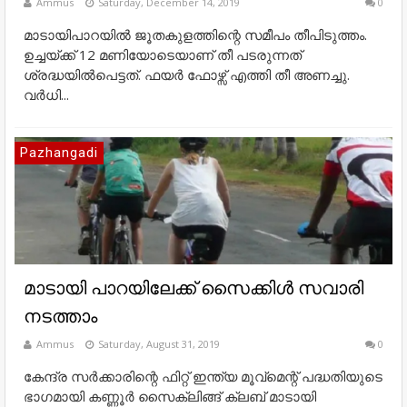
Ammus
Saturday, December 14, 2019
0
മാടായിപാറയിൽ ജൂതകുളത്തിന്റെ സമീപം തീപിടുത്തം.
ഉച്ചയ്ക്ക് 12 മണിയോടെയാണ് തീ പടരുന്നത്
ശ്രദ്ധയിൽപെട്ടത്. ഫയർ ഫോഴ്സ് എത്തി തീ അണച്ചു.
വർധി...
Pazhangadi
മാടായി പാറയിലേക്ക് സൈക്കിള്‍ സവാരി
നടത്താം
Ammus
Saturday, August 31, 2019
0
കേന്ദ്ര സര്‍ക്കാരിന്റെ ഫിറ്റ് ഇന്ത്യ മൂവ്‌മെന്റ് പദ്ധതിയുടെ
ഭാഗമായി കണ്ണൂര്‍ സൈക്ലിങ്ങ് ക്ലബ് മാടായി