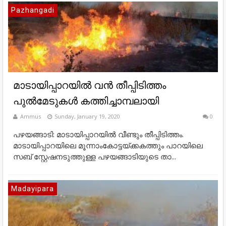
Pazhangadi
മാടായിപ്പാറയിൽ വൻ തീപ്പിടിത്തം
പുൽമേടുകൾ കത്തിച്ചാമ്പലായി
Ammus
Sunday, January 19, 2020
0
പഴയങ്ങാടി: മാടായിപ്പാറയിൽ വീണ്ടും തീപ്പിടിത്തം.
മാടായിപ്പാറയിലെ മൂന്നാംകോട്ടയ്ക്കകത്തും പാറയിലെ
സബ് സ്റ്റേഷനടുത്തുള്ള പഴയങ്ങാടിയുടെ താ...
Madayipara