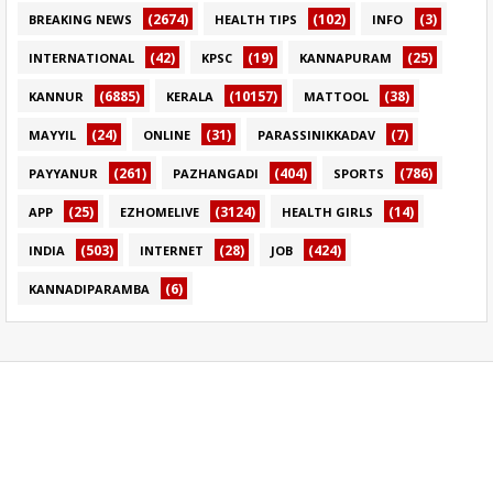
(2674)
(102)
(3)
BREAKING NEWS
HEALTH TIPS
INFO
(42)
(19)
(25)
INTERNATIONAL
KPSC
KANNAPURAM
(6885)
(10157)
(38)
KANNUR
KERALA
MATTOOL
(24)
(31)
(7)
MAYYIL
ONLINE
PARASSINIKKADAV
(261)
(404)
(786)
PAYYANUR
PAZHANGADI
SPORTS
(25)
(3124)
(14)
APP
EZHOMELIVE
HEALTH GIRLS
(503)
(28)
(424)
INDIA
INTERNET
JOB
(6)
KANNADIPARAMBA