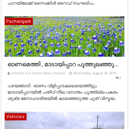
പാറയിലേക്ക് സൈക്കിള്‍ റൈഡ് സംഘടിപ...
Pazhangadi
ഓണമെത്തി , മാടായിപ്പാറ പൂത്തുലഞ്ഞു....
Ezhome Live Online News Channel
Wednesday, August 28, 2019
0
പഴയങ്ങാടി : ഓണം വിളിപ്പാടകലെയെത്തിട്ടും
മാടായിപ്പാറയില്‍ പതിവ് നീല വസന്തം പൂത്തില്ല.പകരം
ശുഭ്ര മനോഹാരിതയില്‍ കടഞ്ഞെടുത്ത ചൂത് വിസ്മയ...
Vehicles