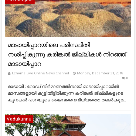
മാടായിപ്പാറയിലെ പരിസ്ഥിതി
നശിപ്പികുന്നു കരിങ്കൽ ജില്ലികൾ നിറഞ്ഞ്
മാടായിപ്പാറ
Ezhome Live Online News Channel
Monday, December 31, 2018
0
മാടായി : റോഡ് നിർമാണത്തിനായി മാടായിപ്പാറയിൽ
മാസങ്ങളായി കൂട്ടിയിട്ടിരിക്കുന്ന കരിങ്കൽ ജില്ലികളുടെ
കൂനകൾ പാറയുടെ ജൈവവൈവിധ്യത്തെ തകർക്കുമ...
Vadukunnu