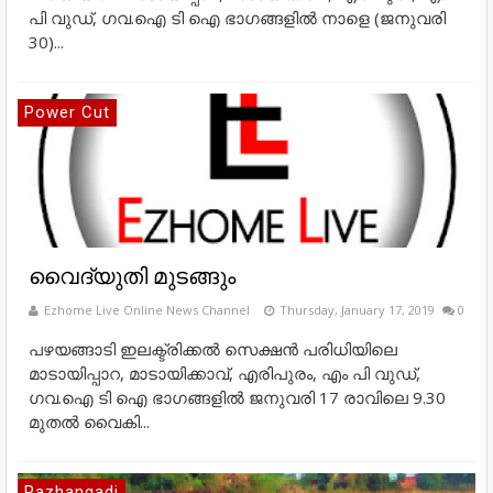
പി വുഡ്, ഗവ.ഐ ടി ഐ ഭാഗങ്ങളിൽ നാളെ (ജനുവരി
30)...
Power Cut
വൈദ്യുതി മുടങ്ങും
Ezhome Live Online News Channel
Thursday, January 17, 2019
0
പഴയങ്ങാടി ഇലക്ട്രിക്കൽ സെക്ഷൻ പരിധിയിലെ
മാടായിപ്പാറ, മാടായിക്കാവ്, എരിപുരം, എം പി വുഡ്,
ഗവ.ഐ ടി ഐ ഭാഗങ്ങളിൽ ജനുവരി 17 രാവിലെ 9.30
മുതൽ വൈകി...
Pazhangadi