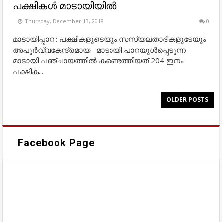
പക്ഷികൾ മാടായിയില്‍
Thursday, December 13, 2018
0
മാടായിപ്പാറ : പക്ഷികളുടെയും സസ്യലതാദികളുടേയും
അപൂർവ്വകേന്ദ്രമായ മാടായി പാറയുൾപ്പെടുന്ന
മാടായി പഞ്ചായത്തിൽ കണ്ടെത്തിയത് 204 ഇനം
പക്ഷിക...
OLDER POSTS
Facebook Page