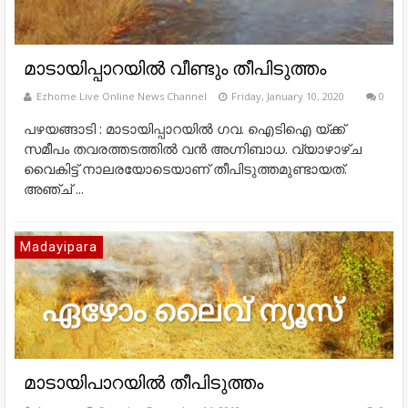
മാടായിപ്പാറയിൽ വീണ്ടും തീപിടുത്തം
Ezhome Live Online News Channel
Friday, January 10, 2020
0
പഴയങ്ങാടി : മാടായിപ്പാറയിൽ ഗവ. ഐടിഐ യ്ക്ക്
സമീപം തവരത്തടത്തിൽ വൻ അഗ്നിബാധ. വ്യാഴാഴ്ച
വൈകിട്ട്‌ നാലരയോടെയാണ് തീപിടുത്തമുണ്ടായത്.
അഞ്ച് ...
Madayipara
മാടായിപാറയിൽ തീപിടുത്തം