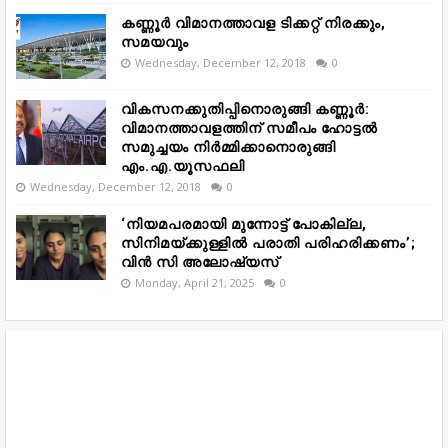
കണ്ണൂർ വിമാനത്താവള ടിക്കറ്റ് നിരക്കും,
സമയവും
Wednesday, December 12, 2018
0
വികസനക്കുതിപ്പിനൊരുങ്ങി കണ്ണൂർ:
വിമാനത്താവളത്തിന് സമീപം ഹോട്ടൽ
സമുച്ചയം നിർമ്മിക്കാനൊരുങ്ങി
എം.എ.യൂസഫലി
Wednesday, December 12, 2018
0
‘നിയമപരമായി മുന്നോട്ട് പോകില്ല,
സിനിമയ്ക്കുള്ളിൽ പരാതി പരിഹരിക്കണം’;
വിൻ സി അലോഷ്യസ്
Monday, April 21, 2025
0