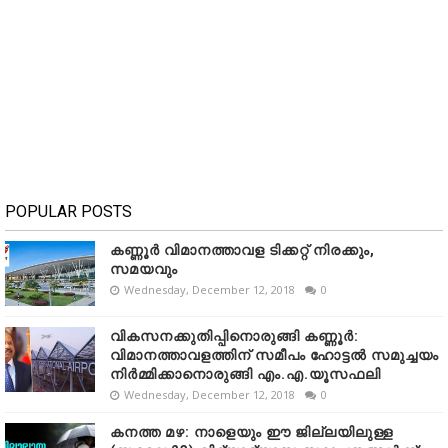
POPULAR POSTS
കണ്ണൂർ വിമാനത്താവള ടിക്കറ്റ് നിരക്കും,
സമയവും
Wednesday, December 12, 2018
0
വികസനക്കുതിപ്പിനൊരുങ്ങി കണ്ണൂർ:
വിമാനത്താവളത്തിന് സമീപം ഹോട്ടൽ സമുച്ചയം
നിർമ്മിക്കാനൊരുങ്ങി എം.എ.യൂസഫലി
Wednesday, December 12, 2018
0
കനത്ത മഴ: നാളെയും ഈ ജില്ലയിലുള്ള