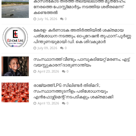
കാസർകോട് തീരത്ത് തലയില്ലാത്ത മൃതദേഹം;
നേരത്തെ പോസ്റ്റ്‌മോർട്ടം നടത്തിയ ശരീരമെന്ന്
കണ്ടെത്തൽ
July 16, 2026
0
കേരള- കർണാടക അതിർത്തിയിൽ ശക്തമായ
പരിശോധന നടത്തും; ഓപ്പറേഷൻ തൂഫാന് പൂർണ്ണ
പിന്തുണയുമായി ഡി. കെ ശിവകുമാർ
July 09, 2026
0
സംസ്ഥാനത്ത് വീണ്ടും പാമ്പുകടിയേറ്റ് മരണം; എട്ട്
വയസ്സുകാരന് ദാരുണാന്ത്യം
April 23, 2026
0
രാജ്യത്ത് LPG സിലിണ്ടർ തിരിമറി ;
സംസ്ഥാനത്തുടനീളം പരിശോധനയും
എൻഫോഴ്സ്മെന്റ് നടപടികളും ശക്തമാക്കി
April 13, 2026
0