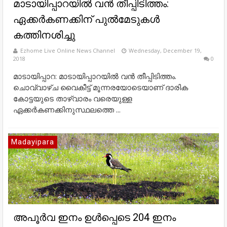
മാടായിപ്പാറയിൽ വൻ തീപ്പിടിത്തം:
ഏക്കർകണക്കിന് പുൽമേടുകൾ
കത്തിനശിച്ചു
Ezhome Live Online News Channel
Wednesday, December 19,
2018
0
മാടായിപ്പാറ: മാടായിപ്പാറയിൽ വൻ തീപ്പിടിത്തം.
ചൊവ്വാഴ്ച വൈകീട്ട് മൂന്നരയോടെയാണ് ദാരിക
കോട്ടയുടെ താഴ്വാരം വരെയുള്ള
ഏക്കർകണക്കിനുസ്ഥലത്തെ ...
Madayipara
അപൂര്‍വ ഇനം ഉള്‍പ്പെടെ 204 ഇനം