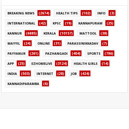
(2674)
(102)
(3)
BREAKING NEWS
HEALTH TIPS
INFO
(42)
(19)
(25)
INTERNATIONAL
KPSC
KANNAPURAM
(6885)
(10157)
(38)
KANNUR
KERALA
MATTOOL
(24)
(31)
(7)
MAYYIL
ONLINE
PARASSINIKKADAV
(261)
(404)
(786)
PAYYANUR
PAZHANGADI
SPORTS
(25)
(3124)
(14)
APP
EZHOMELIVE
HEALTH GIRLS
(503)
(28)
(424)
INDIA
INTERNET
JOB
(6)
KANNADIPARAMBA