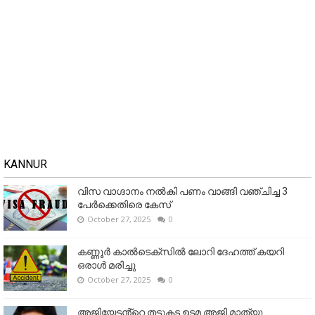
KANNUR
വിസ വാഗ്ദാനം നൽകി പണം വാങ്ങി വഞ്ചിച്ച 3
പേർക്കെതിരെ കേസ്
October 27, 2025
0
കണ്ണൂര്‍ കാല്‍ടെക്‌സില്‍ ലോറി ദേഹത്ത് കയറി
ഒരാള്‍ മരിച്ചു
October 27, 2025
0
അജിയേട്ടൻ്റെ തട്ടുകട ഉടമ അജി മാത്യു