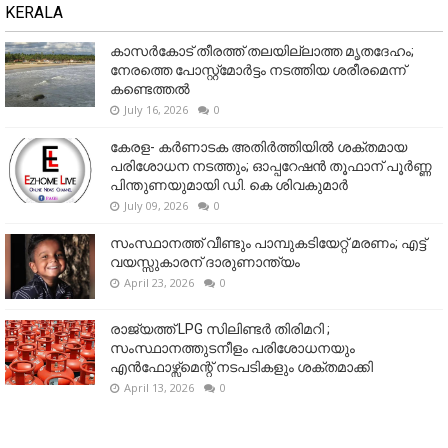
KERALA
കാസർകോട് തീരത്ത് തലയില്ലാത്ത മൃതദേഹം;
നേരത്തെ പോസ്റ്റ്‌മോർട്ടം നടത്തിയ ശരീരമെന്ന്
കണ്ടെത്തൽ
July 16, 2026
0
കേരള- കർണാടക അതിർത്തിയിൽ ശക്തമായ
പരിശോധന നടത്തും; ഓപ്പറേഷൻ തൂഫാന് പൂർണ്ണ
പിന്തുണയുമായി ഡി. കെ ശിവകുമാർ
July 09, 2026
0
സംസ്ഥാനത്ത് വീണ്ടും പാമ്പുകടിയേറ്റ് മരണം; എട്ട്
വയസ്സുകാരന് ദാരുണാന്ത്യം
April 23, 2026
0
രാജ്യത്ത് LPG സിലിണ്ടർ തിരിമറി ;
സംസ്ഥാനത്തുടനീളം പരിശോധനയും
എൻഫോഴ്സ്മെന്റ് നടപടികളും ശക്തമാക്കി
April 13, 2026
0