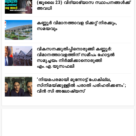
(ജൂലൈ 23) വിദ്യാഭ്യാസ സ്ഥാപനങ്ങൾക്ക്
അവധി
കണ്ണൂർ വിമാനത്താവള ടിക്കറ്റ് നിരക്കും,
സമയവും
വികസനക്കുതിപ്പിനൊരുങ്ങി കണ്ണൂർ:
വിമാനത്താവളത്തിന് സമീപം ഹോട്ടൽ
സമുച്ചയം നിർമ്മിക്കാനൊരുങ്ങി
എം.എ.യൂസഫലി
‘നിയമപരമായി മുന്നോട്ട് പോകില്ല,
സിനിമയ്ക്കുള്ളിൽ പരാതി പരിഹരിക്കണം’;
വിൻ സി അലോഷ്യസ്