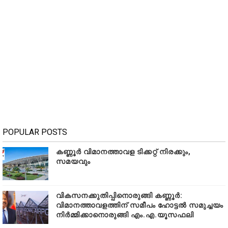
POPULAR POSTS
കണ്ണൂർ വിമാനത്താവള ടിക്കറ്റ് നിരക്കും,
സമയവും
വികസനക്കുതിപ്പിനൊരുങ്ങി കണ്ണൂർ:
വിമാനത്താവളത്തിന് സമീപം ഹോട്ടൽ സമുച്ചയം
നിർമ്മിക്കാനൊരുങ്ങി എം.എ.യൂസഫലി