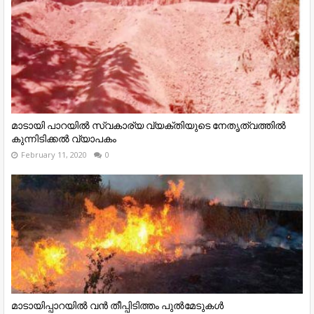
മാടായി പാറയിൽ സ്വകാര്യ വ്യക്തിയുടെ നേതൃത്വത്തിൽ
കുന്നിടിക്കൽ വ്യാപകം
February 11, 2020
0
മാടായിപ്പാറയിൽ വൻ തീപ്പിടിത്തം പുൽമേടുകൾ