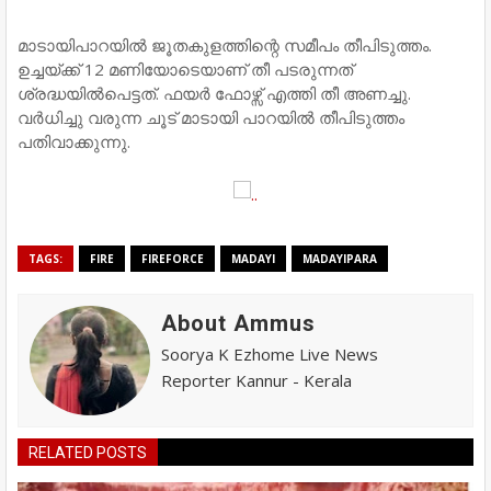
മാടായിപാറയിൽ ജൂതകുളത്തിന്റെ സമീപം തീപിടുത്തം.
ഉച്ചയ്ക്ക് 12 മണിയോടെയാണ് തീ പടരുന്നത്
ശ്രദ്ധയിൽപെട്ടത്. ഫയർ ഫോഴ്സ് എത്തി തീ അണച്ചു.
വർധിച്ചു വരുന്ന ചൂട് മാടായി പാറയിൽ തീപിടുത്തം
പതിവാക്കുന്നു.
TAGS:
FIRE
FIREFORCE
MADAYI
MADAYIPARA
About Ammus
Soorya K Ezhome Live News
Reporter Kannur - Kerala
RELATED POSTS