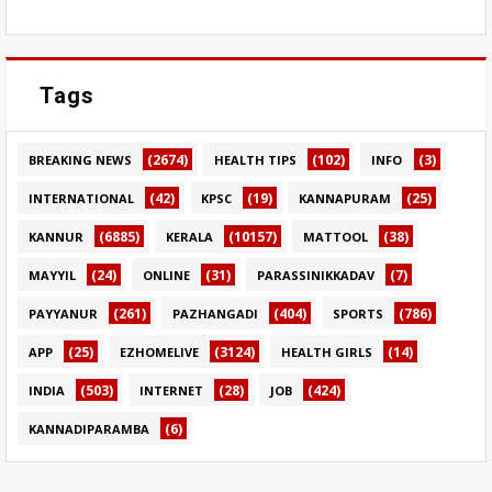
Tags
(2674)
(102)
(3)
BREAKING NEWS
HEALTH TIPS
INFO
(42)
(19)
(25)
INTERNATIONAL
KPSC
KANNAPURAM
(6885)
(10157)
(38)
KANNUR
KERALA
MATTOOL
(24)
(31)
(7)
MAYYIL
ONLINE
PARASSINIKKADAV
(261)
(404)
(786)
PAYYANUR
PAZHANGADI
SPORTS
(25)
(3124)
(14)
APP
EZHOMELIVE
HEALTH GIRLS
(503)
(28)
(424)
INDIA
INTERNET
JOB
(6)
KANNADIPARAMBA