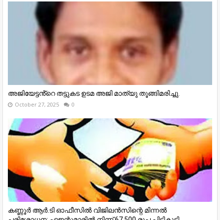
അജിയേട്ടൻ്റെ തട്ടുകട ഉടമ അജി മാത്യു തൂങ്ങിമരിച്ചു.
October 27, 2025
0
കണ്ണൂര്‍ ആര്‍.ടി ഓഫീസില്‍ വിജിലൻസിന്റെ മിന്നല്‍
പരിശോധന; ഏജന്റുമാരില്‍ നിന്ന് 67,500 രൂപ പിടികൂടി