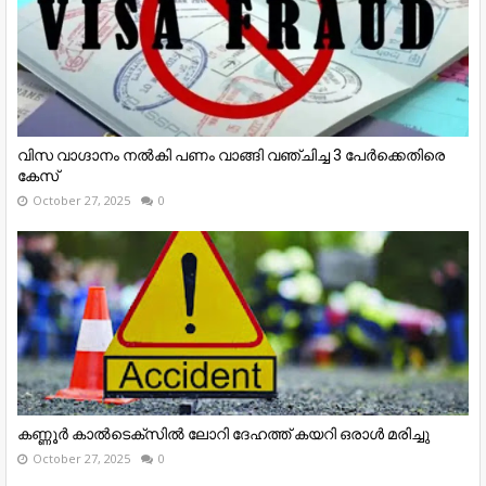
വിസ വാഗ്ദാനം നൽകി പണം വാങ്ങി വഞ്ചിച്ച 3 പേർക്കെതിരെ
കേസ്
October 27, 2025
0
കണ്ണൂര്‍ കാല്‍ടെക്‌സില്‍ ലോറി ദേഹത്ത് കയറി ഒരാള്‍ മരിച്ചു
October 27, 2025
0