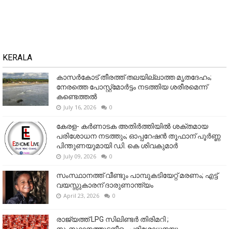
KERALA
കാസർകോട് തീരത്ത് തലയില്ലാത്ത മൃതദേഹം;
നേരത്തെ പോസ്റ്റ്‌മോർട്ടം നടത്തിയ ശരീരമെന്ന്
കണ്ടെത്തൽ
July 16, 2026
0
കേരള- കർണാടക അതിർത്തിയിൽ ശക്തമായ
പരിശോധന നടത്തും; ഓപ്പറേഷൻ തൂഫാന് പൂർണ്ണ
പിന്തുണയുമായി ഡി. കെ ശിവകുമാർ
July 09, 2026
0
സംസ്ഥാനത്ത് വീണ്ടും പാമ്പുകടിയേറ്റ് മരണം; എട്ട്
വയസ്സുകാരന് ദാരുണാന്ത്യം
April 23, 2026
0
രാജ്യത്ത് LPG സിലിണ്ടർ തിരിമറി ;