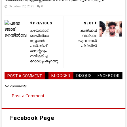
October 27, 2025
0
PREVIOUS
NEXT
പഴയങ്ങാടി
കഞ്ചാവ്
റെയിൽവേ
വില്പന;
സ്റ്റേഷൻ
യുവാക്കൾ
പാർക്കിങ്‌
പിടിയിൽ
സെന്ററും
നവീകരിച്ച
റോഡും തുറന്നു
BLOGGER
DISQUS
FACEBOOK
POST A COMMENT
No comments
Post a Comment
Facebook Page