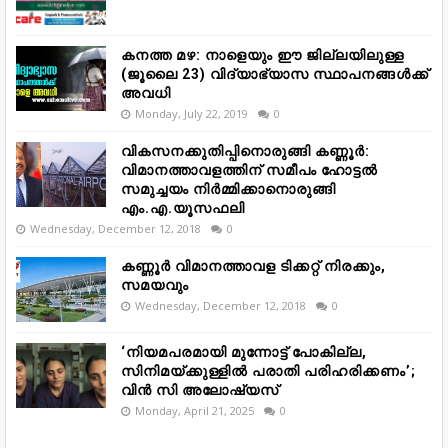
കനത്ത മഴ: നാളെയും ഈ ജില്ലയിലുള്ള
(ജൂലൈ 23) വിദ്യാഭ്യാസ സ്ഥാപനങ്ങൾക്ക്
അവധി
Monday, July 22, 2019
0
വികസനക്കുതിപ്പിനൊരുങ്ങി കണ്ണൂർ:
വിമാനത്താവളത്തിന് സമീപം ഹോട്ടൽ
സമുച്ചയം നിർമ്മിക്കാനൊരുങ്ങി
എം.എ.യൂസഫലി
Wednesday, December 12, 2018
0
കണ്ണൂർ വിമാനത്താവള ടിക്കറ്റ് നിരക്കും,
സമയവും
Wednesday, December 12, 2018
0
‘നിയമപരമായി മുന്നോട്ട് പോകില്ല,
സിനിമയ്ക്കുള്ളിൽ പരാതി പരിഹരിക്കണം’;
വിൻ സി അലോഷ്യസ്
Monday, April 21, 2025
0