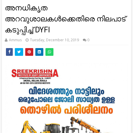
അനധികൃത
അറവുശാലകൾക്കെതിരെ നിലപാട്
കടുപ്പിച്ച് DYFI
Ammus
Tuesday, December 10, 2019
0