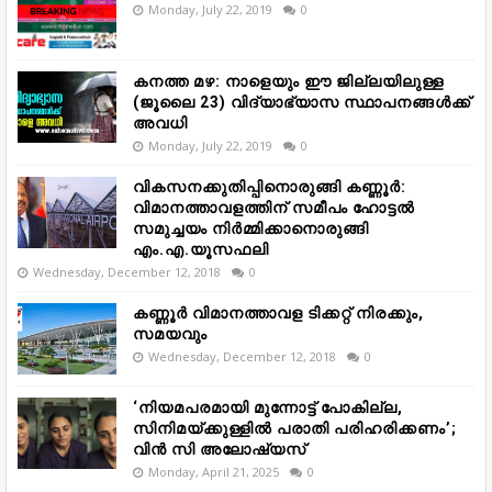
Monday, July 22, 2019
0
കനത്ത മഴ: നാളെയും ഈ ജില്ലയിലുള്ള
(ജൂലൈ 23) വിദ്യാഭ്യാസ സ്ഥാപനങ്ങൾക്ക്
അവധി
Monday, July 22, 2019
0
വികസനക്കുതിപ്പിനൊരുങ്ങി കണ്ണൂർ:
വിമാനത്താവളത്തിന് സമീപം ഹോട്ടൽ
സമുച്ചയം നിർമ്മിക്കാനൊരുങ്ങി
എം.എ.യൂസഫലി
Wednesday, December 12, 2018
0
കണ്ണൂർ വിമാനത്താവള ടിക്കറ്റ് നിരക്കും,
സമയവും
Wednesday, December 12, 2018
0
‘നിയമപരമായി മുന്നോട്ട് പോകില്ല,
സിനിമയ്ക്കുള്ളിൽ പരാതി പരിഹരിക്കണം’;
വിൻ സി അലോഷ്യസ്
Monday, April 21, 2025
0