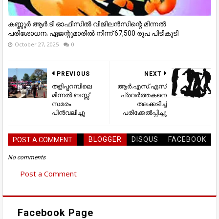
കണ്ണൂര്‍ ആര്‍.ടി ഓഫീസില്‍ വിജിലൻസിന്റെ മിന്നല്‍
പരിശോധന; ഏജന്റുമാരില്‍ നിന്ന് 67,500 രൂപ പിടികൂടി
October 27, 2025
0
PREVIOUS
NEXT
തളിപ്പറമ്പിലെ
ആര്‍.എസ്.എസ്
മിന്നല്‍ ബസ്സ്
പ്രവര്‍ത്തകനെ
സമരം
തലക്കടിച്ച്
പിന്‍വലിച്ചു
പരിക്കേല്‍പ്പിച്ചു
BLOGGER
DISQUS
FACEBOOK
POST A COMMENT
No comments
Post a Comment
Facebook Page