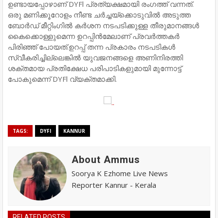
ഉണ്ടായപ്പോഴാണ് DYFl പ്രത്യക്ഷമായി രംഗത്ത് വന്നത്.
ഒരു മണിക്കൂറോളം നീണ്ട ചർച്ചയ്ക്കൊടുവിൽ അടുത്ത
ബോർഡ് മീറ്റിംഗിൽ കർശന നടപടിക്കുള്ള തീരുമാനങ്ങൾ
കൈക്കൊള്ളുമെന്ന ഉറപ്പിൻമേലാണ് പ്രവർത്തകർ
പിരിഞ്ഞ് പോയത്.ഉറപ്പ് തന്ന പ്രകാരം നടപടികൾ
സ്വീകരിച്ചില്ലെങ്കിൽ യുവജനങ്ങളെ അണിനിരത്തി
ശക്തമായ പ്രതിക്ഷേധ പരിപാടികളുമായി മുന്നോട്ട്
പോകുമെന്ന് DYFl വ്യക്തമാക്കി.
TAGS:
DYFI
KANNUR
About Ammus
Soorya K Ezhome Live News
Reporter Kannur - Kerala
RELATED POSTS