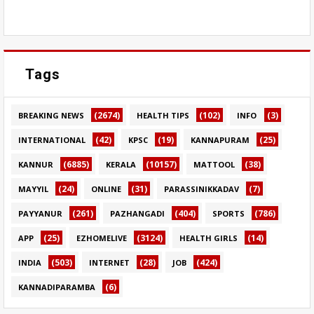
Tags
(2674)
(102)
(3)
BREAKING NEWS
HEALTH TIPS
INFO
(42)
(19)
(25)
INTERNATIONAL
KPSC
KANNAPURAM
(6885)
(10157)
(38)
KANNUR
KERALA
MATTOOL
(24)
(31)
(7)
MAYYIL
ONLINE
PARASSINIKKADAV
(261)
(404)
(786)
PAYYANUR
PAZHANGADI
SPORTS
(25)
(3124)
(14)
APP
EZHOMELIVE
HEALTH GIRLS
(503)
(28)
(424)
INDIA
INTERNET
JOB
(6)
KANNADIPARAMBA