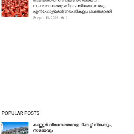
സംസ്ഥാനത്തുടനീളം പരിശോധനയും
എൻഫോഴ്സ്മെന്റ് നടപടികളും ശക്തമാക്കി
April 13, 2026
0
POPULAR POSTS
കണ്ണൂർ വിമാനത്താവള ടിക്കറ്റ് നിരക്കും,
സമയവും