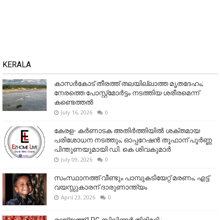
KERALA
കാസർകോട് തീരത്ത് തലയില്ലാത്ത മൃതദേഹം;
നേരത്തെ പോസ്റ്റ്‌മോർട്ടം നടത്തിയ ശരീരമെന്ന്
കണ്ടെത്തൽ
July 16, 2026
0
കേരള- കർണാടക അതിർത്തിയിൽ ശക്തമായ
പരിശോധന നടത്തും; ഓപ്പറേഷൻ തൂഫാന് പൂർണ്ണ
പിന്തുണയുമായി ഡി. കെ ശിവകുമാർ
July 09, 2026
0
സംസ്ഥാനത്ത് വീണ്ടും പാമ്പുകടിയേറ്റ് മരണം; എട്ട്
വയസ്സുകാരന് ദാരുണാന്ത്യം
April 23, 2026
0
രാജ്യത്ത് LPG സിലിണ്ടർ തിരിമറി ;