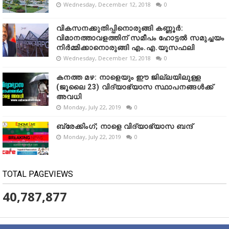
Wednesday, December 12, 2018
0
വികസനക്കുതിപ്പിനൊരുങ്ങി കണ്ണൂർ:
വിമാനത്താവളത്തിന് സമീപം ഹോട്ടൽ സമുച്ചയം
നിർമ്മിക്കാനൊരുങ്ങി എം.എ.യൂസഫലി
Wednesday, December 12, 2018
0
കനത്ത മഴ: നാളെയും ഈ ജില്ലയിലുള്ള
(ജൂലൈ 23) വിദ്യാഭ്യാസ സ്ഥാപനങ്ങൾക്ക്
അവധി
Monday, July 22, 2019
0
ബ്രേക്കിംഗ്; നാളെ വിദ്യാഭ്യാസ ബന്ദ്
Monday, July 22, 2019
0
TOTAL PAGEVIEWS
40,787,877