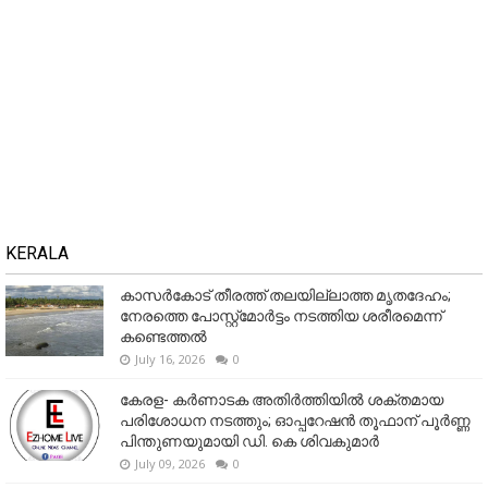
KERALA
കാസർകോട് തീരത്ത് തലയില്ലാത്ത മൃതദേഹം;
നേരത്തെ പോസ്റ്റ്‌മോർട്ടം നടത്തിയ ശരീരമെന്ന്
കണ്ടെത്തൽ
July 16, 2026
0
കേരള- കർണാടക അതിർത്തിയിൽ ശക്തമായ
പരിശോധന നടത്തും; ഓപ്പറേഷൻ തൂഫാന് പൂർണ്ണ
പിന്തുണയുമായി ഡി. കെ ശിവകുമാർ
July 09, 2026
0