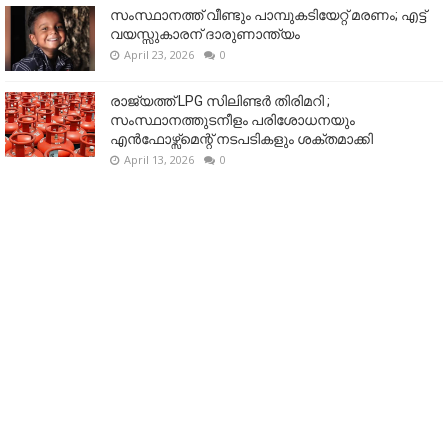
സംസ്ഥാനത്ത് വീണ്ടും പാമ്പുകടിയേറ്റ് മരണം; എട്ട്
വയസ്സുകാരന് ദാരുണാന്ത്യം
April 23, 2026
0
രാജ്യത്ത് LPG സിലിണ്ടർ തിരിമറി ;
സംസ്ഥാനത്തുടനീളം പരിശോധനയും
എൻഫോഴ്സ്മെന്റ് നടപടികളും ശക്തമാക്കി
April 13, 2026
0