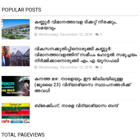
POPULAR POSTS
കണ്ണൂർ വിമാനത്താവള ടിക്കറ്റ് നിരക്കും,
സമയവും
Wednesday, December 12, 2018
0
വികസനക്കുതിപ്പിനൊരുങ്ങി കണ്ണൂർ:
വിമാനത്താവളത്തിന് സമീപം ഹോട്ടൽ സമുച്ചയം
നിർമ്മിക്കാനൊരുങ്ങി എം.എ.യൂസഫലി
Wednesday, December 12, 2018
0
കനത്ത മഴ: നാളെയും ഈ ജില്ലയിലുള്ള
(ജൂലൈ 23) വിദ്യാഭ്യാസ സ്ഥാപനങ്ങൾക്ക്
അവധി
ബ്രേക്കിംഗ്; നാളെ വിദ്യാഭ്യാസ ബന്ദ്
TOTAL PAGEVIEWS