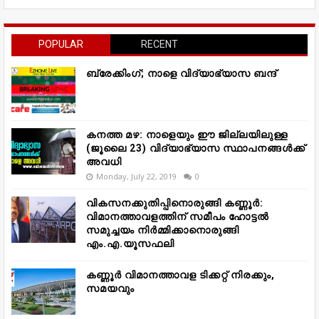
POPULAR
RECENT
ബ്രേക്കിംഗ്; നാളെ വിദ്യാഭ്യാസ ബന്ദ്
കനത്ത മഴ: നാളെയും ഈ ജില്ലയിലുള്ള
(ജൂലൈ 23) വിദ്യാഭ്യാസ സ്ഥാപനങ്ങൾക്ക്
അവധി
Monday, July 22, 2019
0
വികസനക്കുതിപ്പിനൊരുങ്ങി കണ്ണൂർ:
വിമാനത്താവളത്തിന് സമീപം ഹോട്ടൽ
സമുച്ചയം നിർമ്മിക്കാനൊരുങ്ങി
എം.എ.യൂസഫലി
കണ്ണൂർ വിമാനത്താവള ടിക്കറ്റ് നിരക്കും,
സമയവും