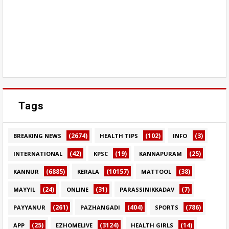
Tags
(2674)
(102)
(3)
BREAKING NEWS
HEALTH TIPS
INFO
(42)
(19)
(25)
INTERNATIONAL
KPSC
KANNAPURAM
(6885)
(10157)
(38)
KANNUR
KERALA
MATTOOL
(24)
(31)
(7)
MAYYIL
ONLINE
PARASSINIKKADAV
(261)
(404)
(786)
PAYYANUR
PAZHANGADI
SPORTS
(25)
(3124)
(14)
APP
EZHOMELIVE
HEALTH GIRLS