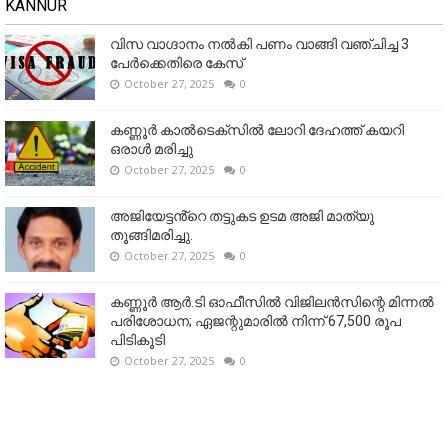
KANNUR
വിസ വാഗ്ദാനം നൽകി പണം വാങ്ങി വഞ്ചിച്ച 3
പേർക്കെതിരെ കേസ്
October 27, 2025
0
കണ്ണൂര്‍ കാല്‍ടെക്‌സില്‍ ലോറി ദേഹത്ത് കയറി
ഒരാള്‍ മരിച്ചു
October 27, 2025
0
അജിയേട്ടൻ്റെ തട്ടുകട ഉടമ അജി മാത്യു
തൂങ്ങിമരിച്ചു.
October 27, 2025
0
കണ്ണൂര്‍ ആര്‍.ടി ഓഫീസില്‍ വിജിലൻസിന്റെ മിന്നല്‍
പരിശോധന; ഏജന്റുമാരില്‍ നിന്ന് 67,500 രൂപ
പിടികൂടി
October 27, 2025
0