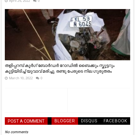
April 26, 2022
0
തളിപ്പറമ്പ് കൂർഗ് ബോർഡർ റോഡിൽ ബൈക്കും സ്കൂട്ടറും
കൂട്ടിയിടിച്ച് യുവാവ് മരിച്ചു. രണ്ടു പേരുടെ നില ഗുരുതരം
March 10, 2022
0
BLOGGER
DISQUS
FACEBOOK
POST A COMMENT
No comments