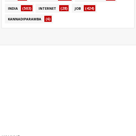
(503)
(28)
(424)
INDIA
INTERNET
JOB
(6)
KANNADIPARAMBA