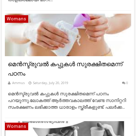
Womans
മെൻസ്ട്രുവൽ കപ്പുകൾ സുരക്ഷിതമെന്ന്
പഠനം
Ammus
Saturday, July 20, 2019
0
മെൻസ്ട്രുവൽ കപ്പുകൾ സുരക്ഷിതമെന്ന് പഠനം
പറയുന്നു.ലോകത്ത് ആർത്തവകാലത്ത് വേണ്ട സാനിറ്ററി
സംരക്ഷണം ലഭിക്കാത്ത ധാരാളം സ്ത്രീകളുണ്ട്. പലർക്ക...
Womans