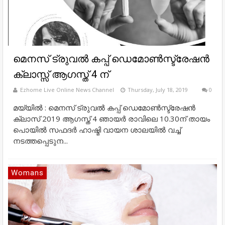
മെനസ് ട്രുവൽ കപ്പ് ഡെമോൺസ്ട്രേഷൻ
ക്ലാസ്സ്‌ ആഗസ്ത് 4 ന്
Ezhome Live Online News Channel
Thursday, July 18, 2019
0
മയ്യിൽ : മെനസ് ട്രുവൽ കപ്പ് ഡെമോൺസ്ട്രേഷൻ
ക്ലാസ് 2019 ആഗസ്ത് 4 ഞായർ രാവിലെ 10.30ന് തായം
പൊയിൽ സഫദർ ഹാഷ്മി വായന ശാലയിൽ വച്ച്
നടത്തപ്പെടുന...
Womans