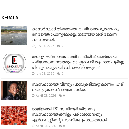
KERALA
കാസർകോട് തീരത്ത് തലയില്ലാത്ത മൃതദേഹം;
നേരത്തെ പോസ്റ്റ്‌മോർട്ടം നടത്തിയ ശരീരമെന്ന്
കണ്ടെത്തൽ
July 16, 2026
0
കേരള- കർണാടക അതിർത്തിയിൽ ശക്തമായ
പരിശോധന നടത്തും; ഓപ്പറേഷൻ തൂഫാന് പൂർണ്ണ
പിന്തുണയുമായി ഡി. കെ ശിവകുമാർ
July 09, 2026
0
സംസ്ഥാനത്ത് വീണ്ടും പാമ്പുകടിയേറ്റ് മരണം; എട്ട്
വയസ്സുകാരന് ദാരുണാന്ത്യം
April 23, 2026
0
രാജ്യത്ത് LPG സിലിണ്ടർ തിരിമറി ;
സംസ്ഥാനത്തുടനീളം പരിശോധനയും
എൻഫോഴ്സ്മെന്റ് നടപടികളും ശക്തമാക്കി
April 13, 2026
0