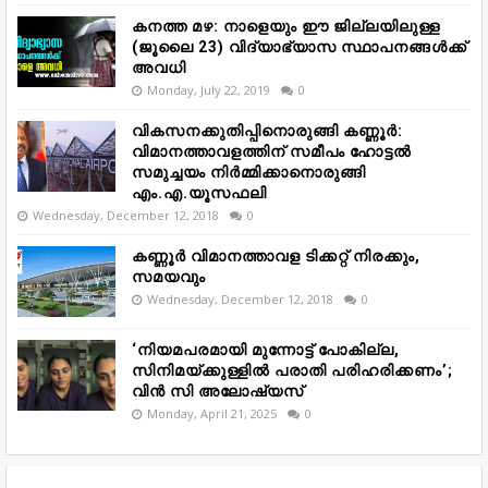
കനത്ത മഴ: നാളെയും ഈ ജില്ലയിലുള്ള
(ജൂലൈ 23) വിദ്യാഭ്യാസ സ്ഥാപനങ്ങൾക്ക്
അവധി
Monday, July 22, 2019
0
വികസനക്കുതിപ്പിനൊരുങ്ങി കണ്ണൂർ:
വിമാനത്താവളത്തിന് സമീപം ഹോട്ടൽ
സമുച്ചയം നിർമ്മിക്കാനൊരുങ്ങി
എം.എ.യൂസഫലി
Wednesday, December 12, 2018
0
കണ്ണൂർ വിമാനത്താവള ടിക്കറ്റ് നിരക്കും,
സമയവും
Wednesday, December 12, 2018
0
‘നിയമപരമായി മുന്നോട്ട് പോകില്ല,
സിനിമയ്ക്കുള്ളിൽ പരാതി പരിഹരിക്കണം’;
വിൻ സി അലോഷ്യസ്
Monday, April 21, 2025
0