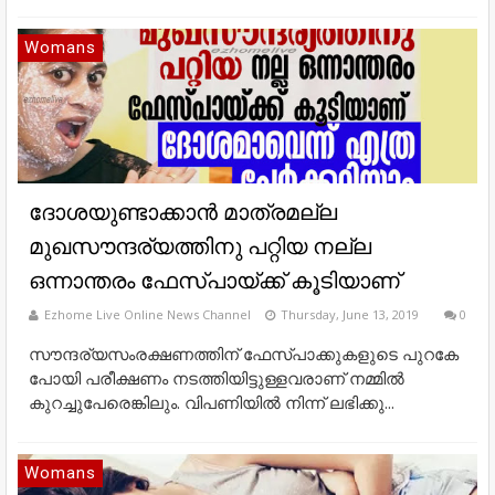
Womans
ദോശയുണ്ടാക്കാൻ മാത്രമല്ല
മുഖസൗന്ദര്യത്തിനു പറ്റിയ നല്ല
ഒന്നാന്തരം ഫേസ്പായ്ക്ക് കൂടിയാണ്‌
Ezhome Live Online News Channel
Thursday, June 13, 2019
0
സൗന്ദര്യസംരക്ഷണത്തിന് ഫേസ്പാക്കുകളുടെ പുറകേ
പോയി പരീക്ഷണം നടത്തിയിട്ടുള്ളവരാണ് നമ്മില്‍
കുറച്ചുപേരെങ്കിലും. വിപണിയില്‍ നിന്ന് ലഭിക്കു...
Womans