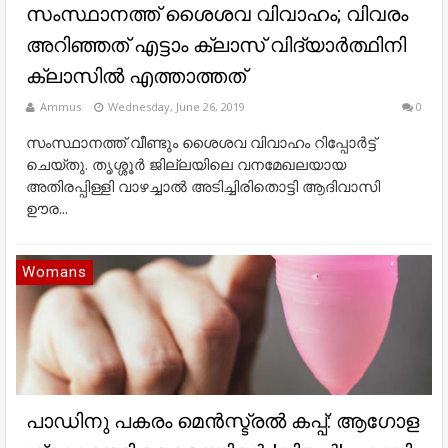
സംസ്ഥാനത്ത് ശൈശവ വിവാഹം; വിവരം
അറിഞ്ഞത് എട്ടാം ക്ലാസ് വിദ്യാര്‍ത്ഥിനി
ക്ലാസില്‍ എത്താത്തത്
Ammus
Wednesday, June 26, 2019
0
സംസ്ഥാനത്ത് വീണ്ടും ശൈശവ വിവാഹം റിപ്പോര്‍ട്ട്
ചെയ്തു. തൃശ്ശൂര്‍ ജില്ലയിലെ വനമേഖലയായ
അതിരപ്പിള്ളി വാഴച്ചാല്‍ അടിച്ചിരിതൊട്ടി ആദിവാസി
ഊര...
Womans
പാഡിനു പകരം മെൻസ്ട്രൽ കപ്പ്: ആഗോള