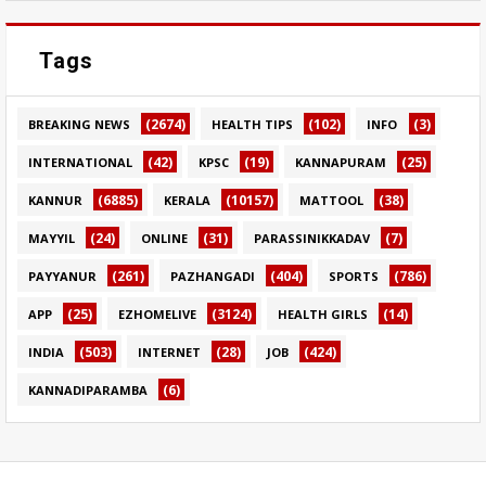
Tags
(2674)
(102)
(3)
BREAKING NEWS
HEALTH TIPS
INFO
(42)
(19)
(25)
INTERNATIONAL
KPSC
KANNAPURAM
(6885)
(10157)
(38)
KANNUR
KERALA
MATTOOL
(24)
(31)
(7)
MAYYIL
ONLINE
PARASSINIKKADAV
(261)
(404)
(786)
PAYYANUR
PAZHANGADI
SPORTS
(25)
(3124)
(14)
APP
EZHOMELIVE
HEALTH GIRLS
(503)
(28)
(424)
INDIA
INTERNET
JOB
(6)
KANNADIPARAMBA