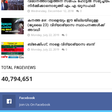
വിമാനത്താവളത്തിന് സമീപം ഹോട്ടൽ സമുച്ചയം
നിർമ്മിക്കാനൊരുങ്ങി എം.എ.യൂസഫലി
Wednesday, December 12, 2018
0
കനത്ത മഴ: നാളെയും ഈ ജില്ലയിലുള്ള
(ജൂലൈ 23) വിദ്യാഭ്യാസ സ്ഥാപനങ്ങൾക്ക്
അവധി
Monday, July 22, 2019
0
ബ്രേക്കിംഗ്; നാളെ വിദ്യാഭ്യാസ ബന്ദ്
Monday, July 22, 2019
0
TOTAL PAGEVIEWS
40,794,651
Facebook
Join Us On Facebook