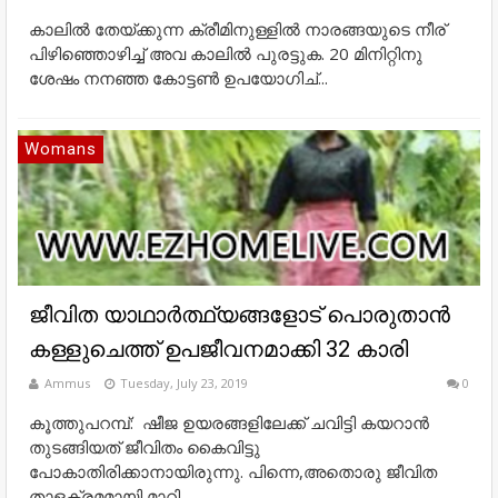
കാലില്‍ തേയ്ക്കുന്ന ക്രീമിനുള്ളില്‍ നാരങ്ങയുടെ നീര്
പിഴിഞ്ഞൊഴിച്ച് അവ കാലില്‍ പുരട്ടുക. 20 മിനിറ്റിനു
ശേഷം നനഞ്ഞ കോട്ടണ്‍ ഉപയോഗിച്...
Womans
ജീവിത യാഥാർത്ഥ്യങ്ങളോട് പൊരുതാൻ
കള്ളുചെത്ത് ഉപജീവനമാക്കി 32 കാരി
Ammus
Tuesday, July 23, 2019
0
കൂത്തുപറമ്പ്: ഷീജ ഉയരങ്ങളിലേക്ക് ചവിട്ടി കയറാൻ
തുടങ്ങിയത് ജീവിതം കൈവിട്ടു
പോകാതിരിക്കാനായിരുന്നു. പിന്നെ,അതൊരു ജീവിത
താളക്രമമായി മാറി....