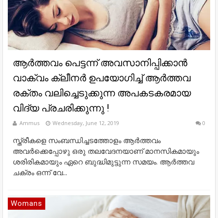
ആർത്തവം പെട്ടന്ന് അവസാനിപ്പിക്കാൻ
വാക്വം ക്ലീനർ ഉപയോഗിച്ച് ആർത്തവ
രക്തം വലിച്ചെടുക്കുന്ന അപകടകരമായ
വിദ്യ പ്രചരിക്കുന്നു !
Ammus
Wednesday, June 12, 2019
0
സ്ത്രീകളെ സംബന്ധിച്ചടത്തോളം ആർത്തവം
അവർക്കെപ്പോഴു ഒരു തലവേദനയാണ് മാനസികമായും
ശരിരികമായും ഏറെ ബുദ്ധിമുട്ടുന്ന സമയം. ആർത്തവ
ചക്രം ഒന്ന് വേ...
Womans