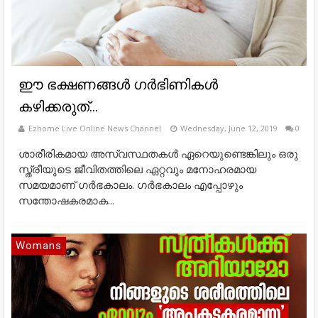
ഈ ഭക്ഷണങ്ങള്‍ ഗര്‍ഭിണികള്‍
കഴിക്കരുത്…
Ezhome Live Online News Channel
Wednesday, June 12, 2019
0
ശാരീരികമായ അസ്വസ്ഥതകള്‍ ഏറെയുണ്ടെങ്കിലും ഒരു
സ്ത്രീയുടെ ജീവിതത്തിലെ ഏറ്റവും മനോഹരമായ
സമയമാണ് ഗര്‍ഭകാലം. ഗര്‍ഭകാലം എപ്പോഴും
സന്തോഷകരമാക...
Womans