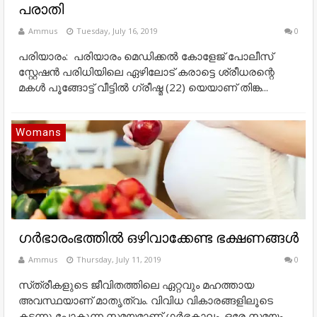
പരാതി
Ammus
Tuesday, July 16, 2019
0
പരിയാരം: പരിയാരം മെഡിക്കൽ കോളേജ് പോലീസ്
സ്റ്റേഷൻ പരിധിയിലെ ഏഴിലോട് കരാട്ടെ ശ്രീധരന്റെ
മകൾ പൂങ്ങോട്ട് വീട്ടിൽ ഗ്രീഷ്മ (22) യെയാണ് തിങ്ക...
Womans
ഗര്‍ഭാരംഭത്തിൽ ഒഴിവാക്കേണ്ട ഭക്ഷണങ്ങള്‍
Ammus
Thursday, July 11, 2019
0
സ്‌ത്രീകളുടെ ജീവിതത്തിലെ ഏറ്റവും മഹത്തായ
അവസ്ഥയാണ്‌ മാതൃത്വം. വിവിധ വികാരങ്ങളിലൂടെ
കടന്നു പോകുന്ന സമയമാണ്‌ ഗര്‍ഭകാലം. ഒരേ സമയം