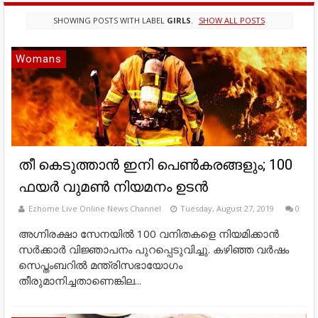
SHOWING POSTS WITH LABEL
GIRLS
.
SHOW ALL POSTS
Womans
തീ കെടുത്താൻ ഇനി പെൺകരങ്ങളും; 100
ഫയർ വുമൺ നിയമനം ഉടൻ
Ezhome Live Online News Channel
Tuesday, August 27, 2019
0
അഗ്നിരക്ഷാ സേനയിൽ 100 വനിതകളെ നിയമിക്കാൻ
സർക്കാർ വി‌ജ്ഞാപനം പുറപ്പെടുവിച്ചു. കഴിഞ്ഞ വർഷം
സെപ്തംബറിൽ മന്ത്രിസഭായോഗം
തീരുമാനിച്ചതാണെങ്കില...