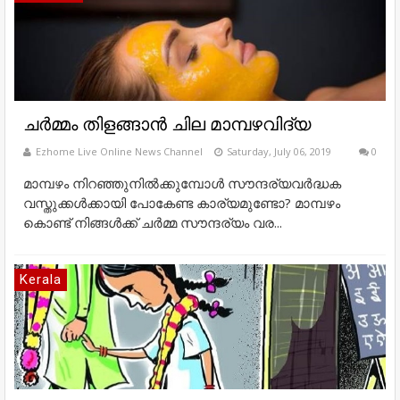
ചര്‍മ്മം തിളങ്ങാന്‍ ചില മാമ്പഴവിദ്യ
Ezhome Live Online News Channel
Saturday, July 06, 2019
0
മാമ്പഴം നിറഞ്ഞുനില്‍ക്കുമ്പോള്‍ സൗന്ദര്യവര്‍ദ്ധക
വസ്തുക്കള്‍ക്കായി പോകേണ്ട കാര്യമുണ്ടോ? മാമ്പഴം
കൊണ്ട് നിങ്ങള്‍ക്ക് ചര്‍മ്മ സൗന്ദര്യം വര...
Kerala