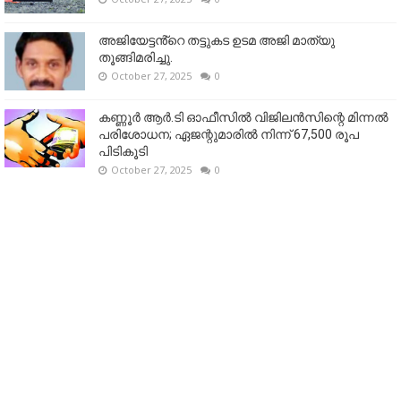
അജിയേട്ടൻ്റെ തട്ടുകട ഉടമ അജി മാത്യു
തൂങ്ങിമരിച്ചു.
October 27, 2025
0
കണ്ണൂര്‍ ആര്‍.ടി ഓഫീസില്‍ വിജിലൻസിന്റെ മിന്നല്‍
പരിശോധന; ഏജന്റുമാരില്‍ നിന്ന് 67,500 രൂപ
പിടികൂടി
October 27, 2025
0