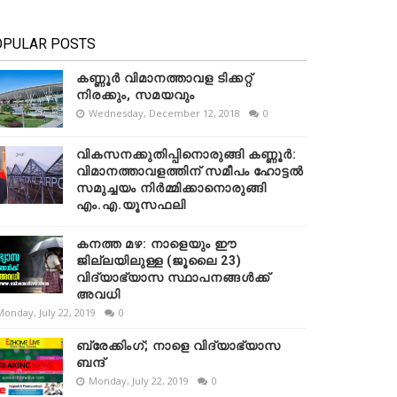
OPULAR POSTS
കണ്ണൂർ വിമാനത്താവള ടിക്കറ്റ്
നിരക്കും, സമയവും
Wednesday, December 12, 2018
0
വികസനക്കുതിപ്പിനൊരുങ്ങി കണ്ണൂർ:
വിമാനത്താവളത്തിന് സമീപം ഹോട്ടൽ
സമുച്ചയം നിർമ്മിക്കാനൊരുങ്ങി
എം.എ.യൂസഫലി
കനത്ത മഴ: നാളെയും ഈ
ജില്ലയിലുള്ള (ജൂലൈ 23)
വിദ്യാഭ്യാസ സ്ഥാപനങ്ങൾക്ക്
അവധി
Monday, July 22, 2019
0
ബ്രേക്കിംഗ്; നാളെ വിദ്യാഭ്യാസ
ബന്ദ്
Monday, July 22, 2019
0