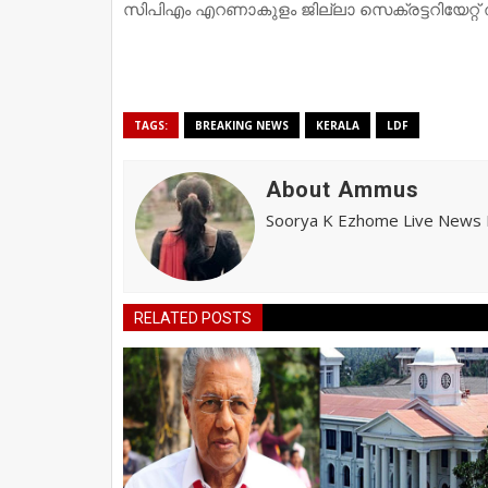
സിപിഎം എറണാകുളം ജില്ലാ സെക്രട്ടറിയേറ്റ് 
TAGS:
BREAKING NEWS
KERALA
LDF
About Ammus
Soorya K Ezhome Live News R
RELATED POSTS