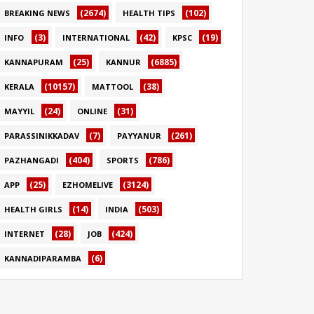
(2674)
(102)
BREAKING NEWS
HEALTH TIPS
(3)
(42)
(19)
INFO
INTERNATIONAL
KPSC
(25)
(6885)
KANNAPURAM
KANNUR
(10157)
(38)
KERALA
MATTOOL
(24)
(31)
MAYYIL
ONLINE
(7)
(261)
PARASSINIKKADAV
PAYYANUR
(404)
(786)
PAZHANGADI
SPORTS
(25)
(3124)
APP
EZHOMELIVE
(14)
(503)
HEALTH GIRLS
INDIA
(28)
(424)
INTERNET
JOB
(6)
KANNADIPARAMBA