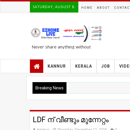
SATURDAY, AUGUST 8.
HOME
ABOUT
CONTAC
Never share anything without
knowing the complete TRUTH..!!!
KANNUR
KERALA
JOB
VID
Breaking News
LDF ന് വീണ്ടും മുന്നേറ്റം
Ammus
Thursday, December 17, 2020
0