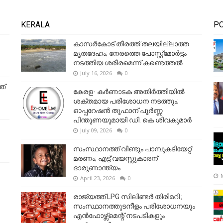
KERALA
P
കാസർകോട് തീരത്ത് തലയില്ലാത്ത
മൃതദേഹം; നേരത്തെ പോസ്റ്റ്‌മോർട്ടം
നടത്തിയ ശരീരമെന്ന് കണ്ടെത്തൽ
July 16, 2026
0
ത്
കേരള- കർണാടക അതിർത്തിയിൽ
ശക്തമായ പരിശോധന നടത്തും;
ഓപ്പറേഷൻ തൂഫാന് പൂർണ്ണ
പിന്തുണയുമായി ഡി. കെ ശിവകുമാർ
July 09, 2026
0
സംസ്ഥാനത്ത് വീണ്ടും പാമ്പുകടിയേറ്റ്
മരണം; എട്ട് വയസ്സുകാരന്
ദാരുണാന്ത്യം
April 23, 2026
0
രാജ്യത്ത് LPG സിലിണ്ടർ തിരിമറി ;
സംസ്ഥാനത്തുടനീളം പരിശോധനയും
എൻഫോഴ്സ്മെന്റ് നടപടികളും