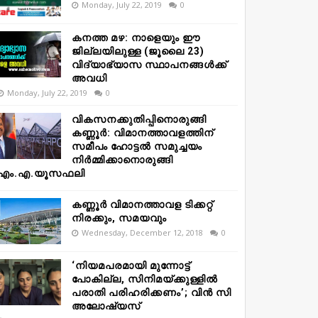
Monday, July 22, 2019
0
കനത്ത മഴ: നാളെയും ഈ
ജില്ലയിലുള്ള (ജൂലൈ 23)
വിദ്യാഭ്യാസ സ്ഥാപനങ്ങൾക്ക്
അവധി
Monday, July 22, 2019
0
വികസനക്കുതിപ്പിനൊരുങ്ങി
കണ്ണൂർ: വിമാനത്താവളത്തിന്
സമീപം ഹോട്ടൽ സമുച്ചയം
നിർമ്മിക്കാനൊരുങ്ങി
എം.എ.യൂസഫലി
കണ്ണൂർ വിമാനത്താവള ടിക്കറ്റ്
നിരക്കും, സമയവും
Wednesday, December 12, 2018
0
‘നിയമപരമായി മുന്നോട്ട്
പോകില്ല, സിനിമയ്ക്കുള്ളിൽ
പരാതി പരിഹരിക്കണം’; വിൻ സി
അലോഷ്യസ്