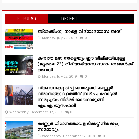
POPULAR
RECENT
ബ്രേക്കിംഗ്; നാളെ വിദ്യാഭ്യാസ ബന്ദ്
Monday, July 22, 2019
0
കനത്ത മഴ: നാളെയും ഈ ജില്ലയിലുള്ള
(ജൂലൈ 23) വിദ്യാഭ്യാസ സ്ഥാപനങ്ങൾക്ക്
അവധി
Monday, July 22, 2019
0
വികസനക്കുതിപ്പിനൊരുങ്ങി കണ്ണൂർ:
വിമാനത്താവളത്തിന് സമീപം ഹോട്ടൽ
സമുച്ചയം നിർമ്മിക്കാനൊരുങ്ങി
എം.എ.യൂസഫലി
Wednesday, December 12, 2018
0
കണ്ണൂർ വിമാനത്താവള ടിക്കറ്റ് നിരക്കും,
സമയവും
Wednesday, December 12, 2018
0