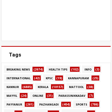
Tags
(2674)
(102)
(3)
BREAKING NEWS
HEALTH TIPS
INFO
(42)
(19)
(25)
INTERNATIONAL
KPSC
KANNAPURAM
(6885)
(10157)
(38)
KANNUR
KERALA
MATTOOL
(24)
(31)
(7)
MAYYIL
ONLINE
PARASSINIKKADAV
(261)
(404)
(786)
PAYYANUR
PAZHANGADI
SPORTS