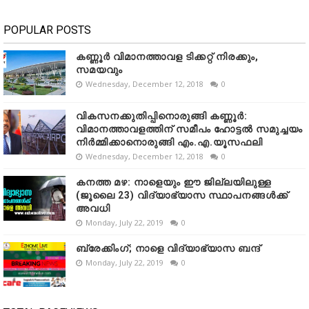
POPULAR POSTS
കണ്ണൂർ വിമാനത്താവള ടിക്കറ്റ് നിരക്കും,
സമയവും
Wednesday, December 12, 2018
0
വികസനക്കുതിപ്പിനൊരുങ്ങി കണ്ണൂർ:
വിമാനത്താവളത്തിന് സമീപം ഹോട്ടൽ സമുച്ചയം
നിർമ്മിക്കാനൊരുങ്ങി എം.എ.യൂസഫലി
Wednesday, December 12, 2018
0
കനത്ത മഴ: നാളെയും ഈ ജില്ലയിലുള്ള
(ജൂലൈ 23) വിദ്യാഭ്യാസ സ്ഥാപനങ്ങൾക്ക്
അവധി
Monday, July 22, 2019
0
ബ്രേക്കിംഗ്; നാളെ വിദ്യാഭ്യാസ ബന്ദ്
Monday, July 22, 2019
0