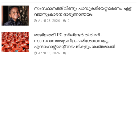
സംസ്ഥാനത്ത് വീണ്ടും പാമ്പുകടിയേറ്റ് മരണം; എട്ട്
വയസ്സുകാരന് ദാരുണാന്ത്യം
April 23, 2026
0
രാജ്യത്ത് LPG സിലിണ്ടർ തിരിമറി ;
സംസ്ഥാനത്തുടനീളം പരിശോധനയും
എൻഫോഴ്സ്മെന്റ് നടപടികളും ശക്തമാക്കി
April 13, 2026
0