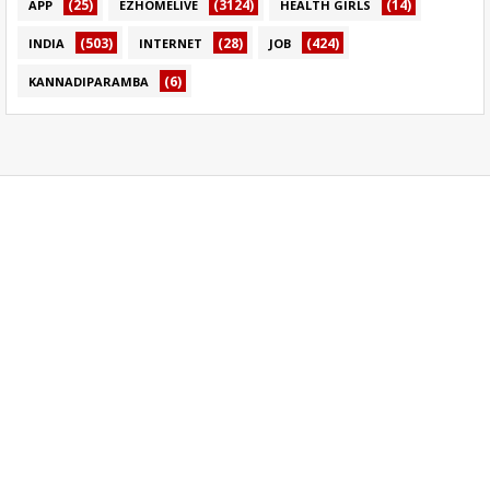
(25)
(3124)
(14)
APP
EZHOMELIVE
HEALTH GIRLS
(503)
(28)
(424)
INDIA
INTERNET
JOB
(6)
KANNADIPARAMBA