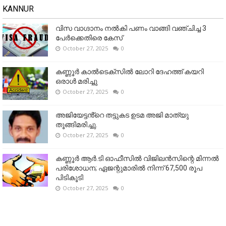
KANNUR
വിസ വാഗ്ദാനം നൽകി പണം വാങ്ങി വഞ്ചിച്ച 3
പേർക്കെതിരെ കേസ്
October 27, 2025
0
കണ്ണൂര്‍ കാല്‍ടെക്‌സില്‍ ലോറി ദേഹത്ത് കയറി
ഒരാള്‍ മരിച്ചു
October 27, 2025
0
അജിയേട്ടൻ്റെ തട്ടുകട ഉടമ അജി മാത്യു
തൂങ്ങിമരിച്ചു.
October 27, 2025
0
കണ്ണൂര്‍ ആര്‍.ടി ഓഫീസില്‍ വിജിലൻസിന്റെ മിന്നല്‍
പരിശോധന; ഏജന്റുമാരില്‍ നിന്ന് 67,500 രൂപ
പിടികൂടി
October 27, 2025
0