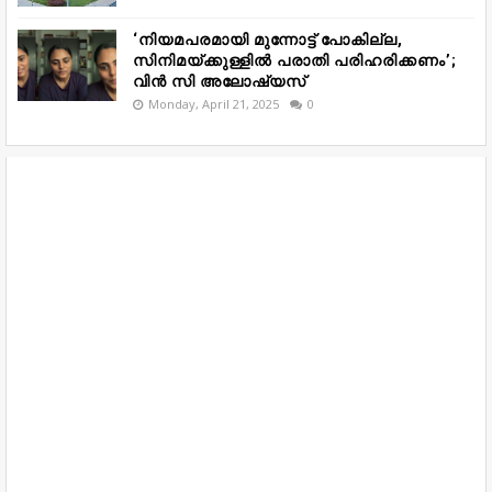
‘നിയമപരമായി മുന്നോട്ട് പോകില്ല,
സിനിമയ്ക്കുള്ളിൽ പരാതി പരിഹരിക്കണം’;
വിൻ സി അലോഷ്യസ്
Monday, April 21, 2025
0