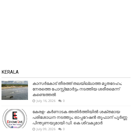
KERALA
കാസർകോട് തീരത്ത് തലയില്ലാത്ത മൃതദേഹം;
നേരത്തെ പോസ്റ്റ്‌മോർട്ടം നടത്തിയ ശരീരമെന്ന്
കണ്ടെത്തൽ
July 16, 2026
0
കേരള- കർണാടക അതിർത്തിയിൽ ശക്തമായ
പരിശോധന നടത്തും; ഓപ്പറേഷൻ തൂഫാന് പൂർണ്ണ
പിന്തുണയുമായി ഡി. കെ ശിവകുമാർ
July 09, 2026
0