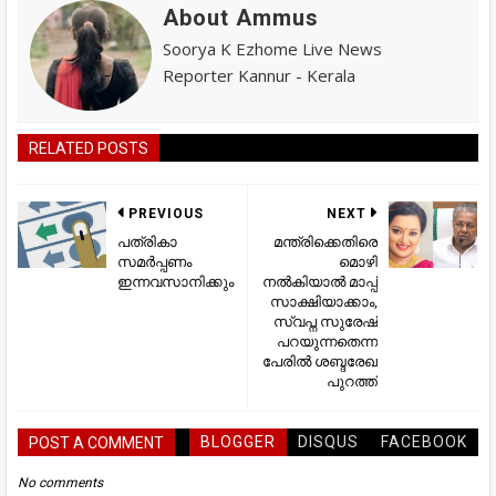
About Ammus
Soorya K Ezhome Live News
Reporter Kannur - Kerala
RELATED POSTS
PREVIOUS
NEXT
പത്രികാ
മന്ത്രിക്കെതിരെ
സമർപ്പണം
മൊഴി
ഇന്നവസാനിക്കും
നല്‍കിയാല്‍ മാപ്പ്
സാക്ഷിയാക്കാം,
സ്വപ്ന സുരേഷ്
പറയുന്നതെന്ന
പേരില്‍ ശബ്ദരേഖ
പുറത്ത്
BLOGGER
DISQUS
FACEBOOK
POST A COMMENT
No comments