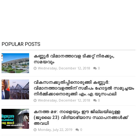
POPULAR POSTS
കണ്ണൂർ വിമാനത്താവള ടിക്കറ്റ് നിരക്കും,
സമയവും
Wednesday, December 12, 2018
0
വികസനക്കുതിപ്പിനൊരുങ്ങി കണ്ണൂർ:
വിമാനത്താവളത്തിന് സമീപം ഹോട്ടൽ സമുച്ചയം
നിർമ്മിക്കാനൊരുങ്ങി എം.എ.യൂസഫലി
Wednesday, December 12, 2018
0
കനത്ത മഴ: നാളെയും ഈ ജില്ലയിലുള്ള
(ജൂലൈ 23) വിദ്യാഭ്യാസ സ്ഥാപനങ്ങൾക്ക്
അവധി
Monday, July 22, 2019
0