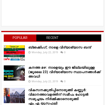
POPULAR
RECENT
ബ്രേക്കിംഗ്; നാളെ വിദ്യാഭ്യാസ ബന്ദ്
Monday, July 22, 2019
0
കനത്ത മഴ: നാളെയും ഈ ജില്ലയിലുള്ള
(ജൂലൈ 23) വിദ്യാഭ്യാസ സ്ഥാപനങ്ങൾക്ക്
അവധി
Monday, July 22, 2019
0
വികസനക്കുതിപ്പിനൊരുങ്ങി കണ്ണൂർ:
വിമാനത്താവളത്തിന് സമീപം ഹോട്ടൽ
സമുച്ചയം നിർമ്മിക്കാനൊരുങ്ങി
എം.എ.യൂസഫലി