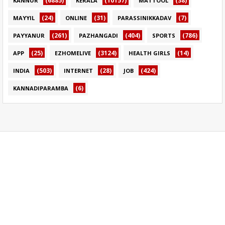
(6885)
(10157)
(38)
KANNUR
KERALA
MATTOOL
(24)
(31)
(7)
MAYYIL
ONLINE
PARASSINIKKADAV
(261)
(404)
(786)
PAYYANUR
PAZHANGADI
SPORTS
(25)
(3124)
(14)
APP
EZHOMELIVE
HEALTH GIRLS
(503)
(28)
(424)
INDIA
INTERNET
JOB
(6)
KANNADIPARAMBA