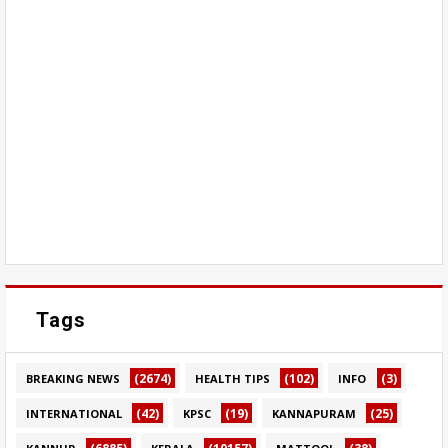
Tags
(2674)
(102)
(3)
BREAKING NEWS
HEALTH TIPS
INFO
(42)
(19)
(25)
INTERNATIONAL
KPSC
KANNAPURAM