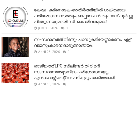
കേരള- കർണാടക അതിർത്തിയിൽ ശക്തമായ
പരിശോധന നടത്തും; ഓപ്പറേഷൻ തൂഫാന് പൂർണ്ണ
പിന്തുണയുമായി ഡി. കെ ശിവകുമാർ
July 09, 2026
0
സംസ്ഥാനത്ത് വീണ്ടും പാമ്പുകടിയേറ്റ് മരണം; എട്ട്
വയസ്സുകാരന് ദാരുണാന്ത്യം
April 23, 2026
0
രാജ്യത്ത് LPG സിലിണ്ടർ തിരിമറി ;
സംസ്ഥാനത്തുടനീളം പരിശോധനയും
എൻഫോഴ്സ്മെന്റ് നടപടികളും ശക്തമാക്കി
April 13, 2026
0