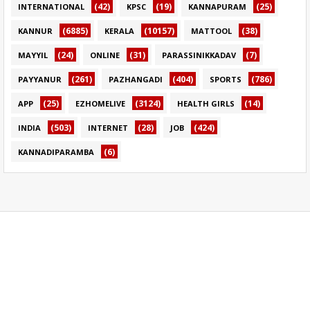
(42)
(19)
(25)
INTERNATIONAL
KPSC
KANNAPURAM
(6885)
(10157)
(38)
KANNUR
KERALA
MATTOOL
(24)
(31)
(7)
MAYYIL
ONLINE
PARASSINIKKADAV
(261)
(404)
(786)
PAYYANUR
PAZHANGADI
SPORTS
(25)
(3124)
(14)
APP
EZHOMELIVE
HEALTH GIRLS
(503)
(28)
(424)
INDIA
INTERNET
JOB
(6)
KANNADIPARAMBA