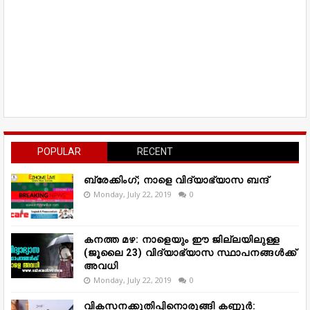
POPULAR
RECENT
ബ്രേക്കിംഗ്; നാളെ വിദ്യാഭ്യാസ ബന്ദ്
Monday, July 22, 2019
0
കനത്ത മഴ: നാളെയും ഈ ജില്ലയിലുള്ള
(ജൂലൈ 23) വിദ്യാഭ്യാസ സ്ഥാപനങ്ങൾക്ക്
അവധി
Monday, July 22, 2019
0
വികസനക്കുതിപ്പിനൊരുങ്ങി കണ്ണൂർ: