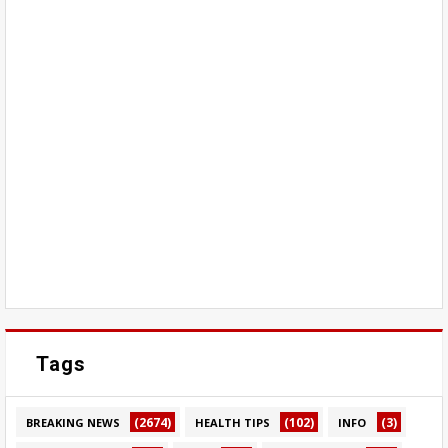
Tags
(2674)
(102)
(3)
BREAKING NEWS
HEALTH TIPS
INFO