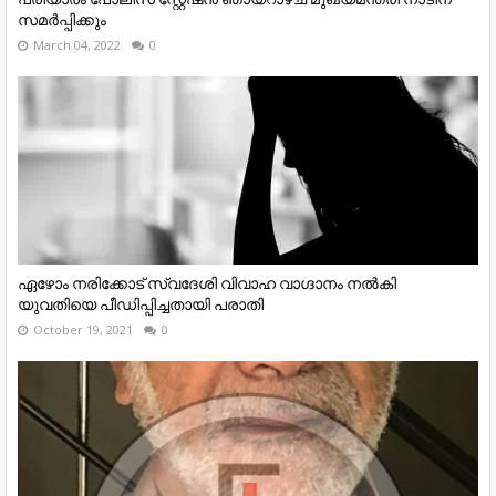
സമർപ്പിക്കും
March 04, 2022
0
ഏഴോം നരിക്കോട് സ്വദേശി വിവാഹ വാഗ്ദാനം നൽകി
യുവതിയെ പീഡിപ്പിച്ചതായി പരാതി
October 19, 2021
0