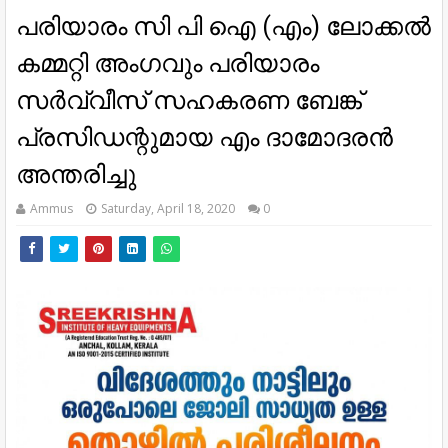
പരിയാരം സി പി ഐ (എം) ലോക്കൽ
കമ്മറ്റി അംഗവും പരിയാരം
സർവ്വീസ് സഹകരണ ബേങ്ക്
പ്രസിഡന്റുമായ എം ദാമോദരൻ
അന്തരിച്ചു
Ammus
Saturday, April 18, 2020
0