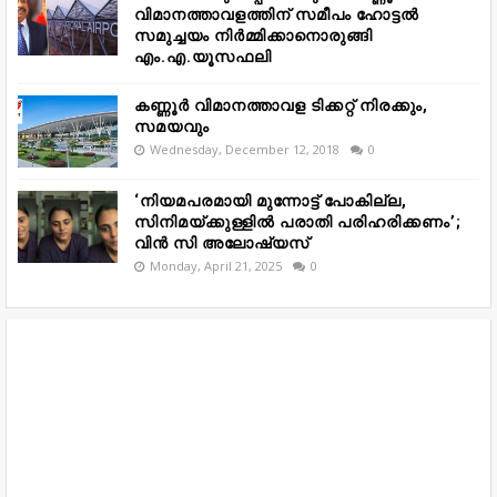
വിമാനത്താവളത്തിന് സമീപം ഹോട്ടൽ
സമുച്ചയം നിർമ്മിക്കാനൊരുങ്ങി
എം.എ.യൂസഫലി
കണ്ണൂർ വിമാനത്താവള ടിക്കറ്റ് നിരക്കും,
സമയവും
Wednesday, December 12, 2018
0
‘നിയമപരമായി മുന്നോട്ട് പോകില്ല,
സിനിമയ്ക്കുള്ളിൽ പരാതി പരിഹരിക്കണം’;
വിൻ സി അലോഷ്യസ്
Monday, April 21, 2025
0