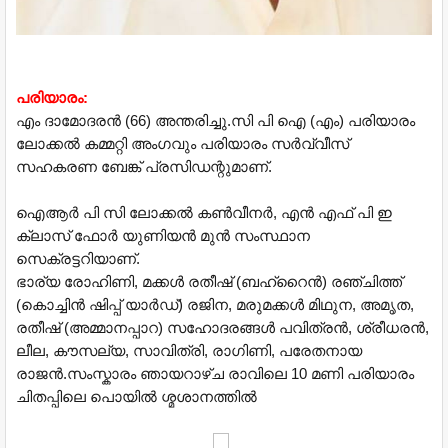
പരിയാരം:
എം ദാമോദരൻ (66) അന്തരിച്ചു.സി പി ഐ (എം) പരിയാരം
ലോക്കൽ കമ്മറ്റി അംഗവും പരിയാരം സർവ്വീസ്
സഹകരണ ബേങ്ക് പ്രസിഡന്റുമാണ്.
ഐആർ പി സി ലോക്കൽ കൺവീനർ, എൻ എഫ് പി ഇ
ക്ലാസ് ഫോർ യുണിയൻ മുൻ സംസ്ഥാന
സെക്രട്ടറിയാണ്.
ഭാര്യ രോഹിണി, മക്കൾ രതീഷ് (ബഹ്റൈൻ) രഞ്ചിത്ത്
(കൊച്ചിൻ ഷിപ്പ് യാർഡ്) രജിന, മരുമക്കൾ മിഥുന, അമൃത,
രതീഷ് (അമ്മാനപ്പാറ) സഹോദരങ്ങൾ പവിത്രൻ, ശ്രീധരൻ,
ലീല, കൗസല്യ, സാവിത്രി, രാഗിണി, പരേതനായ
രാജൻ.
സംസ്കാരം ഞായറാഴ്ച രാവിലെ 10 മണി പരിയാരം
ചിതപ്പിലെ പൊയിൽ ശ്മശാനത്തിൽ