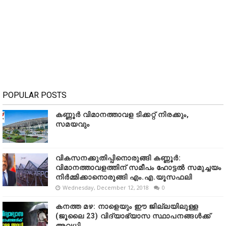
POPULAR POSTS
കണ്ണൂർ വിമാനത്താവള ടിക്കറ്റ് നിരക്കും,
സമയവും
വികസനക്കുതിപ്പിനൊരുങ്ങി കണ്ണൂർ:
വിമാനത്താവളത്തിന് സമീപം ഹോട്ടൽ സമുച്ചയം
നിർമ്മിക്കാനൊരുങ്ങി എം.എ.യൂസഫലി
Wednesday, December 12, 2018
0
കനത്ത മഴ: നാളെയും ഈ ജില്ലയിലുള്ള
(ജൂലൈ 23) വിദ്യാഭ്യാസ സ്ഥാപനങ്ങൾക്ക്
അവധി