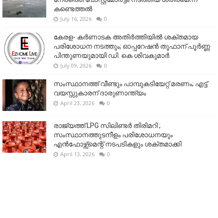
കണ്ടെത്തൽ
July 16, 2026
0
കേരള- കർണാടക അതിർത്തിയിൽ ശക്തമായ
പരിശോധന നടത്തും; ഓപ്പറേഷൻ തൂഫാന് പൂർണ്ണ
പിന്തുണയുമായി ഡി. കെ ശിവകുമാർ
July 09, 2026
0
സംസ്ഥാനത്ത് വീണ്ടും പാമ്പുകടിയേറ്റ് മരണം; എട്ട്
വയസ്സുകാരന് ദാരുണാന്ത്യം
April 23, 2026
0
രാജ്യത്ത് LPG സിലിണ്ടർ തിരിമറി ;
സംസ്ഥാനത്തുടനീളം പരിശോധനയും
എൻഫോഴ്സ്മെന്റ് നടപടികളും ശക്തമാക്കി
April 13, 2026
0