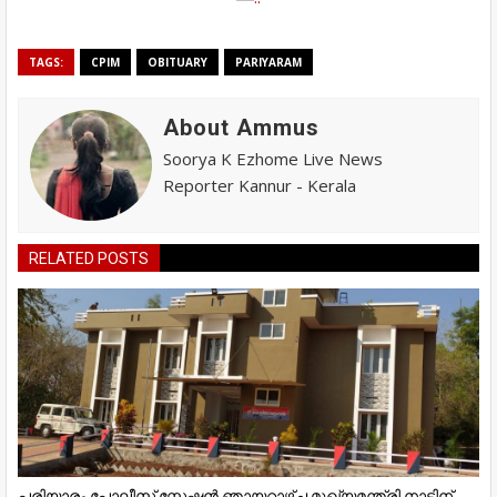
TAGS:
CPIM
OBITUARY
PARIYARAM
About Ammus
Soorya K Ezhome Live News
Reporter Kannur - Kerala
RELATED POSTS
പരിയാരം പോലീസ് സ്റ്റേഷൻ ഞായറാഴ്ച മുഖ്യമന്ത്രി നാടിന്