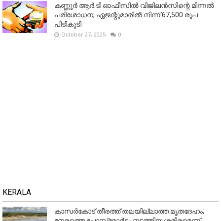
കണ്ണൂര്‍ ആര്‍.ടി ഓഫീസില്‍ വിജിലൻസിന്റെ മിന്നല്‍
പരിശോധന; ഏജന്റുമാരില്‍ നിന്ന് 67,500 രൂപ
പിടികൂടി
October 27, 2025
0
KERALA
കാസർകോട് തീരത്ത് തലയില്ലാത്ത മൃതദേഹം;
നേരത്തെ പോസ്റ്റ്‌മോർട്ടം നടത്തിയ ശരീരമെന്ന്