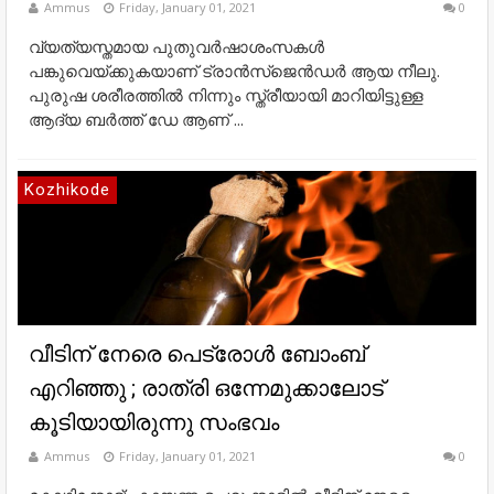
Ammus
Friday, January 01, 2021
0
വ്യത്യസ്തമായ പുതുവർഷാശംസകൾ
പങ്കുവെയ്ക്കുകയാണ് ട്രാൻസ്ജെൻഡർ ആയ നീലു.
പുരുഷ ശരീരത്തില്‍ നിന്നും സ്ത്രീയായി മാറിയിട്ടുള്ള
ആദ്യ ബര്‍ത്ത് ഡേ ആണ് ...
Kozhikode
വീടിന് നേരെ പെട്രോള്‍ ബോംബ്
എറിഞ്ഞു ; രാത്രി ഒന്നേമുക്കാലോട്
കൂടിയായിരുന്നു സംഭവം
Ammus
Friday, January 01, 2021
0