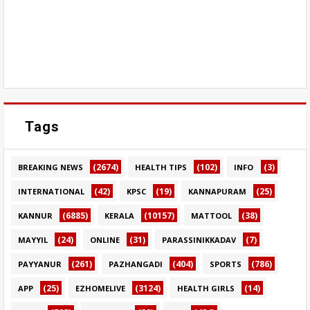
Tags
(2674)
(102)
(3)
BREAKING NEWS
HEALTH TIPS
INFO
(42)
(19)
(25)
INTERNATIONAL
KPSC
KANNAPURAM
(6885)
(10157)
(38)
KANNUR
KERALA
MATTOOL
(24)
(31)
(7)
MAYYIL
ONLINE
PARASSINIKKADAV
(261)
(404)
(786)
PAYYANUR
PAZHANGADI
SPORTS
(25)
(3124)
(14)
APP
EZHOMELIVE
HEALTH GIRLS