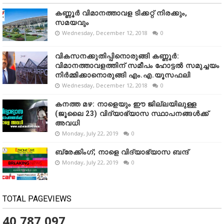
കണ്ണൂർ വിമാനത്താവള ടിക്കറ്റ് നിരക്കും,
സമയവും
Wednesday, December 12, 2018
0
വികസനക്കുതിപ്പിനൊരുങ്ങി കണ്ണൂർ:
വിമാനത്താവളത്തിന് സമീപം ഹോട്ടൽ സമുച്ചയം
നിർമ്മിക്കാനൊരുങ്ങി എം.എ.യൂസഫലി
Wednesday, December 12, 2018
0
കനത്ത മഴ: നാളെയും ഈ ജില്ലയിലുള്ള
(ജൂലൈ 23) വിദ്യാഭ്യാസ സ്ഥാപനങ്ങൾക്ക്
അവധി
Monday, July 22, 2019
0
ബ്രേക്കിംഗ്; നാളെ വിദ്യാഭ്യാസ ബന്ദ്
Monday, July 22, 2019
0
TOTAL PAGEVIEWS
40,787,097