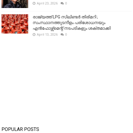
April 23, 2026
0
രാജ്യത്ത് LPG സിലിണ്ടർ തിരിമറി ;
സംസ്ഥാനത്തുടനീളം പരിശോധനയും
എൻഫോഴ്സ്മെന്റ് നടപടികളും ശക്തമാക്കി
April 13, 2026
0
POPULAR POSTS