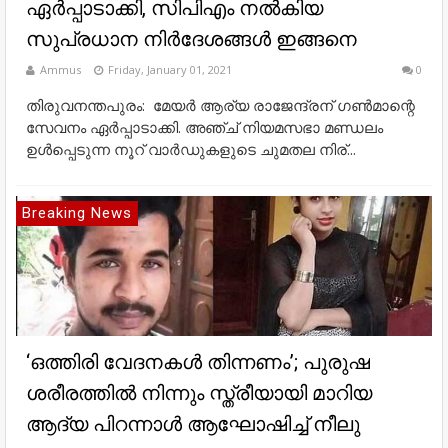
ഏര്‍പ്പാടാക്കി, സിപിഎം നല്‍കിയ
സുപ്രധാന നിര്‍ദേശങ്ങള്‍ ഇങ്ങനെ
Ammus
Friday, January 01, 2021
0
തിരുവനന്തപുരം: മേയര്‍ ആര്യ രാജേന്ദ്രന് ഗണ്‍മാന്റെ
സേവനം ഏര്‍പ്പാടാക്കി. അഞ്ച് നിയമസഭാ മണ്ഡലം
ഉള്‍പ്പെടുന്ന നൂറ് വാര്‍ഡുകളുടെ ചുമതല നിര്...
Breaking News
‘ഒത്തിരി വേദനകൾ തിന്നണം’; പുരുഷ
ശരീരത്തില്‍ നിന്നും സ്ത്രീയായി മാറിയ
ആദ്യ പിറന്നാൾ ആഘോഷിച്ച് നീലു