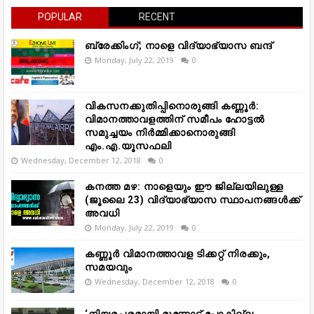
POPULAR
RECENT
ബ്രേക്കിംഗ്; നാളെ വിദ്യാഭ്യാസ ബന്ദ്
Monday, July 22, 2019
0
വികസനക്കുതിപ്പിനൊരുങ്ങി കണ്ണൂർ:
വിമാനത്താവളത്തിന് സമീപം ഹോട്ടൽ
സമുച്ചയം നിർമ്മിക്കാനൊരുങ്ങി
എം.എ.യൂസഫലി
Wednesday, December 12, 2018
0
കനത്ത മഴ: നാളെയും ഈ ജില്ലയിലുള്ള
(ജൂലൈ 23) വിദ്യാഭ്യാസ സ്ഥാപനങ്ങൾക്ക്
അവധി
Monday, July 22, 2019
0
കണ്ണൂർ വിമാനത്താവള ടിക്കറ്റ് നിരക്കും,
സമയവും
Wednesday, December 12, 2018
0
‘നിയമപരമായി മുന്നോട്ട് പോകില്ല,