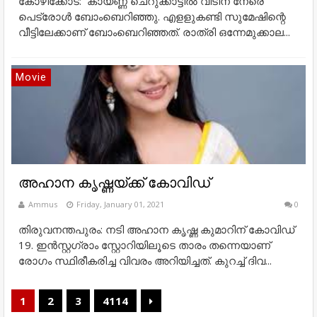
കോഴിക്കോട്: കായണ്ണ ചെറുക്കാട്ടില്‍ വീടിന് നേരെ
പെട്രോള്‍ ബോംബെറിഞ്ഞു. എളളുകണ്ടി സുമേഷിന്റെ
വീട്ടിലേക്കാണ് ബോംബെറിഞ്ഞത്. രാത്രി ഒന്നേമുക്കാല...
Movie
അഹാന കൃഷ്ണയ്ക്ക് കോവിഡ്
Ammus
Friday, January 01, 2021
0
തിരുവനന്തപുരം: നടി അഹാന കൃഷ്ണ കുമാറിന് കോവിഡ്
19. ഇൻസ്റ്റഗ്രാം സ്റ്റോറിയിലൂടെ താരം തന്നെയാണ്
രോഗം സ്ഥിരീകരിച്ച വിവരം അറിയിച്ചത്. കുറച്ച് ദിവ...
1
2
3
4114