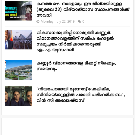
കനത്ത മഴ: നാളെയും ഈ ജില്ലയിലുള്ള
(ജൂലൈ 23) വിദ്യാഭ്യാസ സ്ഥാപനങ്ങൾക്ക്
അവധി
Monday, July 22, 2019
0
വികസനക്കുതിപ്പിനൊരുങ്ങി കണ്ണൂർ:
വിമാനത്താവളത്തിന് സമീപം ഹോട്ടൽ
സമുച്ചയം നിർമ്മിക്കാനൊരുങ്ങി
എം.എ.യൂസഫലി
കണ്ണൂർ വിമാനത്താവള ടിക്കറ്റ് നിരക്കും,
സമയവും
‘നിയമപരമായി മുന്നോട്ട് പോകില്ല,
സിനിമയ്ക്കുള്ളിൽ പരാതി പരിഹരിക്കണം’;
വിൻ സി അലോഷ്യസ്