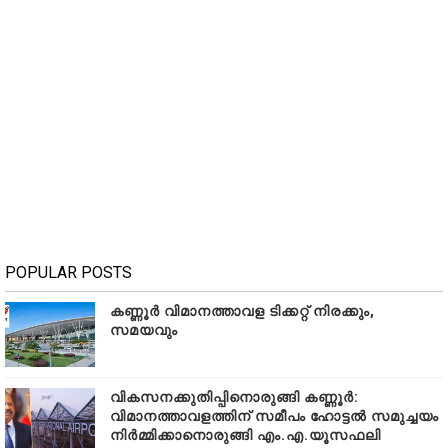
POPULAR POSTS
കണ്ണൂർ വിമാനത്താവള ടിക്കറ്റ് നിരക്കും,
സമയവും
വികസനക്കുതിപ്പിനൊരുങ്ങി കണ്ണൂർ:
വിമാനത്താവളത്തിന് സമീപം ഹോട്ടൽ സമുച്ചയം
നിർമ്മിക്കാനൊരുങ്ങി എം.എ.യൂസഫലി