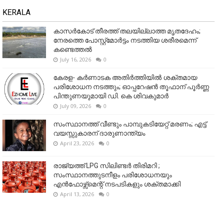
KERALA
കാസർകോട് തീരത്ത് തലയില്ലാത്ത മൃതദേഹം;
നേരത്തെ പോസ്റ്റ്‌മോർട്ടം നടത്തിയ ശരീരമെന്ന്
കണ്ടെത്തൽ
July 16, 2026
0
കേരള- കർണാടക അതിർത്തിയിൽ ശക്തമായ
പരിശോധന നടത്തും; ഓപ്പറേഷൻ തൂഫാന് പൂർണ്ണ
പിന്തുണയുമായി ഡി. കെ ശിവകുമാർ
July 09, 2026
0
സംസ്ഥാനത്ത് വീണ്ടും പാമ്പുകടിയേറ്റ് മരണം; എട്ട്
വയസ്സുകാരന് ദാരുണാന്ത്യം
April 23, 2026
0
രാജ്യത്ത് LPG സിലിണ്ടർ തിരിമറി ;
സംസ്ഥാനത്തുടനീളം പരിശോധനയും
എൻഫോഴ്സ്മെന്റ് നടപടികളും ശക്തമാക്കി
April 13, 2026
0