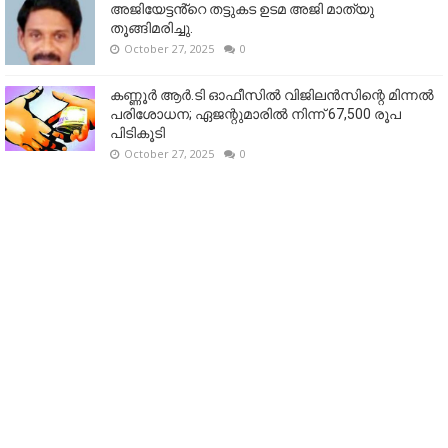
അജിയേട്ടൻ്റെ തട്ടുകട ഉടമ അജി മാത്യു
തൂങ്ങിമരിച്ചു.
October 27, 2025
0
കണ്ണൂര്‍ ആര്‍.ടി ഓഫീസില്‍ വിജിലൻസിന്റെ മിന്നല്‍
പരിശോധന; ഏജന്റുമാരില്‍ നിന്ന് 67,500 രൂപ
പിടികൂടി
October 27, 2025
0