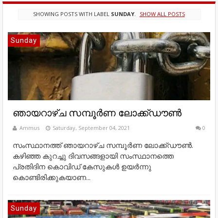
SHOWING POSTS WITH LABEL
SUNDAY
.
SHOW ALL POSTS
Sunday
ഞായറാഴ്ച സമ്പൂർണ ലോക്ക്ഡൗൺ
Ammus
Saturday, September 04, 2021
0
സംസ്ഥാനത്ത് ഞായറാഴ്ച സമ്പൂർണ ലോക്ക്ഡൗൺ.
കഴിഞ്ഞ കുറച്ചു ദിവസങ്ങളായി സംസ്ഥാനത്തെ
പ്രതിദിന കൊവിഡ് കേസുകൾ ഉയർന്നു
കൊണ്ടിരിക്കുകയാണ...
Sunday