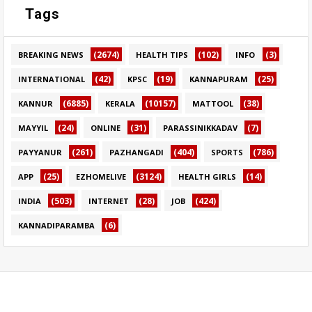
Tags
(2674)
(102)
(3)
BREAKING NEWS
HEALTH TIPS
INFO
(42)
(19)
(25)
INTERNATIONAL
KPSC
KANNAPURAM
(6885)
(10157)
(38)
KANNUR
KERALA
MATTOOL
(24)
(31)
(7)
MAYYIL
ONLINE
PARASSINIKKADAV
(261)
(404)
(786)
PAYYANUR
PAZHANGADI
SPORTS
(25)
(3124)
(14)
APP
EZHOMELIVE
HEALTH GIRLS
(503)
(28)
(424)
INDIA
INTERNET
JOB
(6)
KANNADIPARAMBA