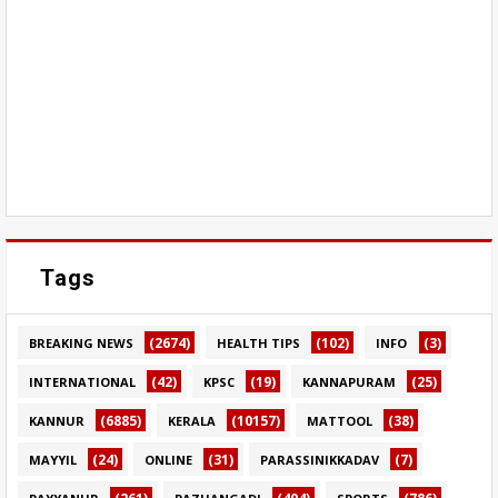
Tags
(2674)
(102)
(3)
BREAKING NEWS
HEALTH TIPS
INFO
(42)
(19)
(25)
INTERNATIONAL
KPSC
KANNAPURAM
(6885)
(10157)
(38)
KANNUR
KERALA
MATTOOL
(24)
(31)
(7)
MAYYIL
ONLINE
PARASSINIKKADAV