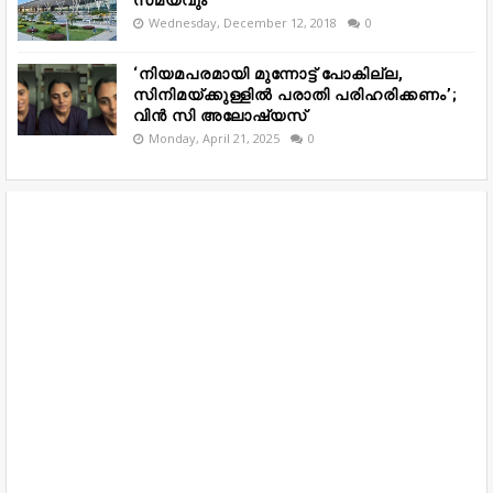
സമയവും
Wednesday, December 12, 2018
0
‘നിയമപരമായി മുന്നോട്ട് പോകില്ല,
സിനിമയ്ക്കുള്ളിൽ പരാതി പരിഹരിക്കണം’;
വിൻ സി അലോഷ്യസ്
Monday, April 21, 2025
0