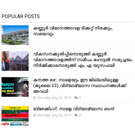
POPULAR POSTS
കണ്ണൂർ വിമാനത്താവള ടിക്കറ്റ് നിരക്കും,
സമയവും
വികസനക്കുതിപ്പിനൊരുങ്ങി കണ്ണൂർ:
വിമാനത്താവളത്തിന് സമീപം ഹോട്ടൽ സമുച്ചയം
നിർമ്മിക്കാനൊരുങ്ങി എം.എ.യൂസഫലി
കനത്ത മഴ: നാളെയും ഈ ജില്ലയിലുള്ള
(ജൂലൈ 23) വിദ്യാഭ്യാസ സ്ഥാപനങ്ങൾക്ക്
അവധി
Monday, July 22, 2019
0
ബ്രേക്കിംഗ്; നാളെ വിദ്യാഭ്യാസ ബന്ദ്
Monday, July 22, 2019
0