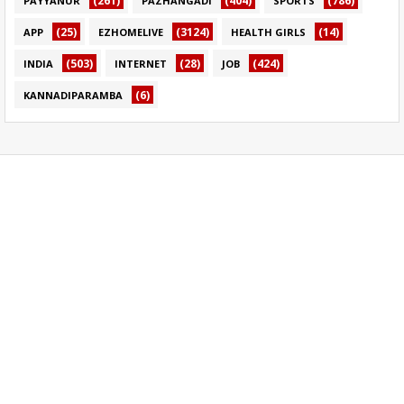
(261)
(404)
(786)
PAYYANUR
PAZHANGADI
SPORTS
(25)
(3124)
(14)
APP
EZHOMELIVE
HEALTH GIRLS
(503)
(28)
(424)
INDIA
INTERNET
JOB
(6)
KANNADIPARAMBA