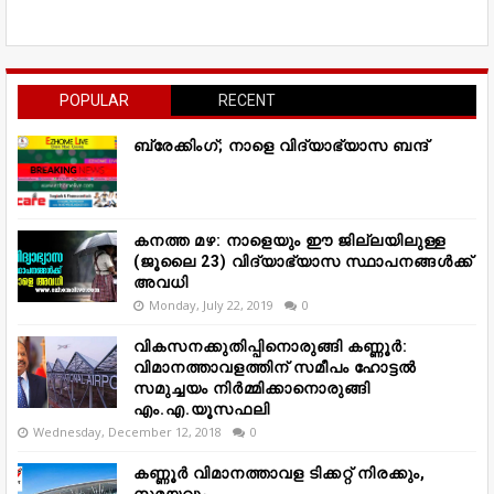
POPULAR
RECENT
ബ്രേക്കിംഗ്; നാളെ വിദ്യാഭ്യാസ ബന്ദ്
കനത്ത മഴ: നാളെയും ഈ ജില്ലയിലുള്ള
(ജൂലൈ 23) വിദ്യാഭ്യാസ സ്ഥാപനങ്ങൾക്ക്
അവധി
Monday, July 22, 2019
0
വികസനക്കുതിപ്പിനൊരുങ്ങി കണ്ണൂർ:
വിമാനത്താവളത്തിന് സമീപം ഹോട്ടൽ
സമുച്ചയം നിർമ്മിക്കാനൊരുങ്ങി
എം.എ.യൂസഫലി
Wednesday, December 12, 2018
0
കണ്ണൂർ വിമാനത്താവള ടിക്കറ്റ് നിരക്കും,