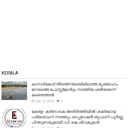
KERALA
കാസർകോട് തീരത്ത് തലയില്ലാത്ത മൃതദേഹം;
നേരത്തെ പോസ്റ്റ്‌മോർട്ടം നടത്തിയ ശരീരമെന്ന്
കണ്ടെത്തൽ
July 16, 2026
0
കേരള- കർണാടക അതിർത്തിയിൽ ശക്തമായ
പരിശോധന നടത്തും; ഓപ്പറേഷൻ തൂഫാന് പൂർണ്ണ
പിന്തുണയുമായി ഡി. കെ ശിവകുമാർ