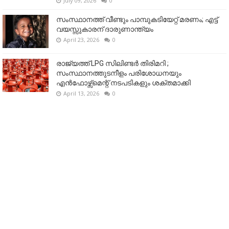
July 09, 2026
0
സംസ്ഥാനത്ത് വീണ്ടും പാമ്പുകടിയേറ്റ് മരണം; എട്ട്
വയസ്സുകാരന് ദാരുണാന്ത്യം
April 23, 2026
0
രാജ്യത്ത് LPG സിലിണ്ടർ തിരിമറി ;
സംസ്ഥാനത്തുടനീളം പരിശോധനയും
എൻഫോഴ്സ്മെന്റ് നടപടികളും ശക്തമാക്കി
April 13, 2026
0