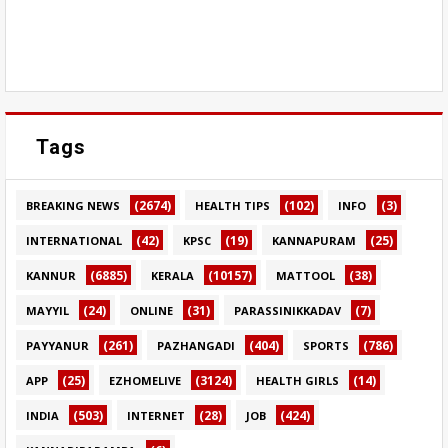
Tags
(2674)
(102)
(3)
BREAKING NEWS
HEALTH TIPS
INFO
(42)
(19)
(25)
INTERNATIONAL
KPSC
KANNAPURAM
(6885)
(10157)
(38)
KANNUR
KERALA
MATTOOL
(24)
(31)
(7)
MAYYIL
ONLINE
PARASSINIKKADAV
(261)
(404)
(786)
PAYYANUR
PAZHANGADI
SPORTS
(25)
(3124)
(14)
APP
EZHOMELIVE
HEALTH GIRLS
(503)
(28)
(424)
INDIA
INTERNET
JOB