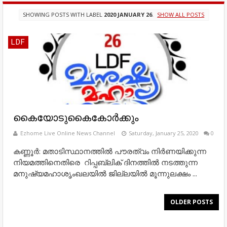
SHOWING POSTS WITH LABEL
2020 JANUARY 26
.
SHOW ALL POSTS
LDF
കൈയോടുകൈകോർക്കും
Ezhome Live Online News Channel
Saturday, January 25, 2020
0
കണ്ണൂർ: മതാടിസ്ഥാനത്തിൽ പൗരത്വം നിർണയിക്കുന്ന
നിയമത്തിനെതിരെ റിപ്പബ്ലിക് ദിനത്തിൽ നടത്തുന്ന
മനുഷ്യമഹാശൃംഖലയിൽ ജില്ലയിൽ മൂന്നുലക്ഷം ...
OLDER POSTS