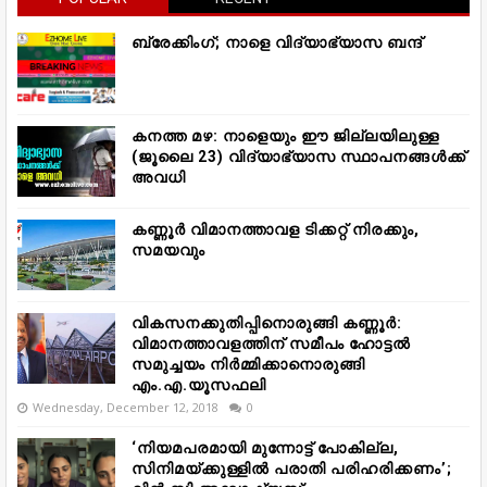
ബ്രേക്കിംഗ്; നാളെ വിദ്യാഭ്യാസ ബന്ദ്
കനത്ത മഴ: നാളെയും ഈ ജില്ലയിലുള്ള
(ജൂലൈ 23) വിദ്യാഭ്യാസ സ്ഥാപനങ്ങൾക്ക്
അവധി
കണ്ണൂർ വിമാനത്താവള ടിക്കറ്റ് നിരക്കും,
സമയവും
വികസനക്കുതിപ്പിനൊരുങ്ങി കണ്ണൂർ:
വിമാനത്താവളത്തിന് സമീപം ഹോട്ടൽ
സമുച്ചയം നിർമ്മിക്കാനൊരുങ്ങി
എം.എ.യൂസഫലി
Wednesday, December 12, 2018
0
‘നിയമപരമായി മുന്നോട്ട് പോകില്ല,
സിനിമയ്ക്കുള്ളിൽ പരാതി പരിഹരിക്കണം’;