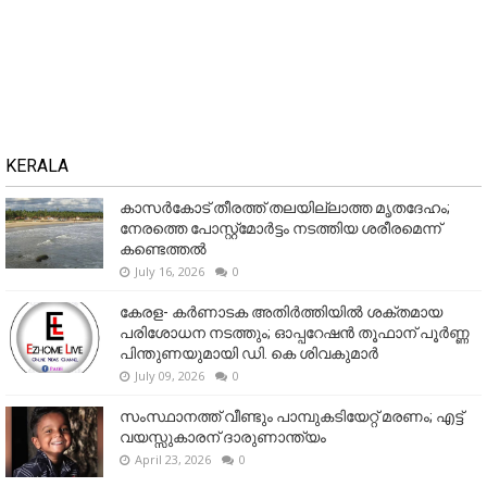
KERALA
കാസർകോട് തീരത്ത് തലയില്ലാത്ത മൃതദേഹം;
നേരത്തെ പോസ്റ്റ്‌മോർട്ടം നടത്തിയ ശരീരമെന്ന്
കണ്ടെത്തൽ
July 16, 2026
0
കേരള- കർണാടക അതിർത്തിയിൽ ശക്തമായ
പരിശോധന നടത്തും; ഓപ്പറേഷൻ തൂഫാന് പൂർണ്ണ
പിന്തുണയുമായി ഡി. കെ ശിവകുമാർ
July 09, 2026
0
സംസ്ഥാനത്ത് വീണ്ടും പാമ്പുകടിയേറ്റ് മരണം; എട്ട്
വയസ്സുകാരന് ദാരുണാന്ത്യം
April 23, 2026
0