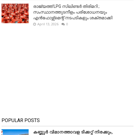
രാജ്യത്ത് LPG സിലിണ്ടർ തിരിമറി ;
സംസ്ഥാനത്തുടനീളം പരിശോധനയും
എൻഫോഴ്സ്മെന്റ് നടപടികളും ശക്തമാക്കി
April 13, 2026
0
POPULAR POSTS
കണ്ണൂർ വിമാനത്താവള ടിക്കറ്റ് നിരക്കും,