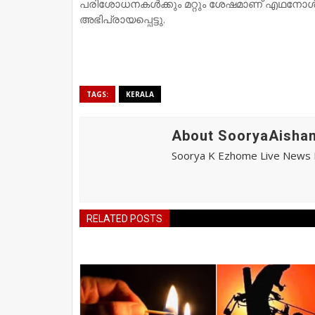
പരിശോധനകൾക്കും മറ്റും ശേഷമാണ് എഥനോൾ പെ
അഭിപ്രായപ്പെട്ടു.
TAGS:
KERALA
About SooryaAishan
Soorya K Ezhome Live News R
RELATED POSTS