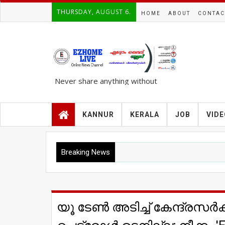
THURSDAY, AUGUST 6.
HOME
ABOUT
CONTAC
Never share anything without
knowing the complete TRUTH..!!!
KANNUR
KERALA
JOB
VID
Breaking News
യൂ ടേൺ അടിച്ച് കേന്ദ്രസ