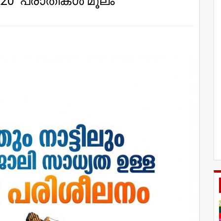
'E20' പരാതികൾ മൂലം