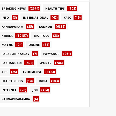
(2674)
(102)
BREAKING NEWS
HEALTH TIPS
(3)
(42)
(19)
INFO
INTERNATIONAL
KPSC
(25)
(6885)
KANNAPURAM
KANNUR
(10157)
(38)
KERALA
MATTOOL
(24)
(31)
MAYYIL
ONLINE
(7)
(261)
PARASSINIKKADAV
PAYYANUR
(404)
(786)
PAZHANGADI
SPORTS
(25)
(3124)
APP
EZHOMELIVE
(14)
(503)
HEALTH GIRLS
INDIA
(28)
(424)
INTERNET
JOB
(6)
KANNADIPARAMBA