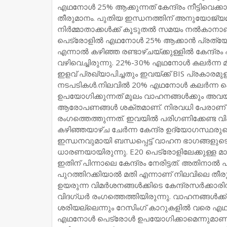
എഥനോൾ 25% ആക്കുന്നത് കേന്ദ്രം നീട്ടിവെക്കാൻ
തീരുമാനം. പുതിയ ഇന്ധനത്തിന് അനുയോജ്യ
നിർമ്മാതാക്കൾക്ക് കൂടുതൽ സമയം നൽകാനാ
പെട്രോളിൽ എഥനോൾ 25% ആക്കാൻ പ്രത്യേക സമയ
എന്നാൽ കഴിഞ്ഞ രണ്ടാഴ്ചയ്ക്കുള്ളിൽ കേന്ദ്ര
വഴിവെച്ചിരുന്നു. 22%-30% എഥനോൾ കലർന്ന 
ഇളവ് പ്രഖ്യാപിച്ചതും ഇവയ്ക്ക് BIS പ്രകാരമ
നടപടികൾ.നിലവിൽ 20% എഥനോൾ കലർന്ന പെട
ഉപയോഗിക്കുന്നത് മൂലം വാഹനങ്ങൾക്കും അവയു
ആരോപണങ്ങൾ ശക്തമാണ്. നിരവധി പേരാണ് വ
രംഗത്തെത്തുന്നത്. ഇവയിൽ പരിഗണിക്കേണ്ട വ
കഴിഞ്ഞയാഴ്ച ചേർന്ന കേന്ദ്ര ഉദ്യോഗസ്ഥരുട
ഇന്ധനവുമായി ബന്ധപ്പെട്ട് വാഹന ഭാഗങ്ങളുട
ധാരണയായിരുന്നു. E20 പെട്രോളിലേക്കുള്ള മ
ഇതിന് പിന്നാലെ കേന്ദ്രം നേരിട്ടത്. അതിനാൽ
പുറത്തിറക്കിയാൽ മതി എന്നാണ് നിലവിലെ തീര
ഉയരുന്ന വിമർശനങ്ങൾക്കിടെ കേന്ദ്രസർക്ക
വിദഗ്ധർ രംഗത്തെത്തിയിരുന്നു. വാഹനങ്ങൾക്
ശരിയല്ലെന്നും റേസിംഗ് കാറുകളിൽ വരെ
എഥനോൾ പെട്രോൾ ഉപയോഗിക്കാമെന്നുമാണ് വ