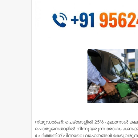
ന്യൂഡൽഹി: പെട്രോളിൽ 25% എഥനോൾ കലർത്താനു
പൊതുജനങ്ങളിൽ നിന്നുയരുന്ന രോഷം കണക്
ചേർത്തതിന് പിന്നാലെ വാഹനങ്ങൾ കേടുവര