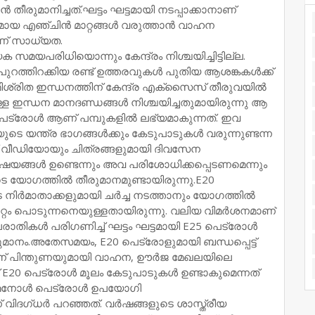
 തീരുമാനിച്ചത്.ഘട്ടം ഘട്ടമായി നടപ്പാക്കാനാണ്
മായ എഞ്ചിൻ മാറ്റങ്ങൾ വരുത്താൻ വാഹന
ണ് സാധ്യത.
പരിധിയൊന്നും കേന്ദ്രം നിശ്ചയിച്ചിട്ടില്ല.
ം പുറത്തിറക്കിയ രണ്ട് ഉത്തരവുകൾ പുതിയ ആശങ്കകൾക്ക്
മിശ്രിത ഇന്ധനത്തിന് കേന്ദ്ര എക്സൈസ് തീരുവയിൽ
ുള്ള ഇന്ധന മാനദണ്ഡങ്ങൾ നിശ്ചയിച്ചതുമായിരുന്നു ആ
്രോൾ ആണ് പമ്പുകളിൽ ലഭ്യമാകുന്നത്. ഇവ
ടെ യന്ത്ര ഭാഗങ്ങൾക്കും കേടുപാടുകൾ വരുന്നുണ്ടന്ന
ീഡിയോയും ചിത്രങ്ങളുമായി ദിവസേന
ിഷയങ്ങൾ ഉണ്ടെന്നും അവ പരിശോധിക്കപ്പെടണമെന്നും
െ യോഗത്തിൽ തീരുമാനമുണ്ടായിരുന്നു.E20
െ നിർമാതാക്കളുമായി ചർച്ച നടത്താനും യോഗത്തിൽ
ാറ്റം പൊടുന്നനെയുള്ളതായിരുന്നു. വലിയ വിമർശനമാണ്
 പരാതികൾ പരിഗണിച്ച് ഘട്ടം ഘട്ടമായി E25 പെട്രോൾ
ുമാനം.അതേസമയം, E20 പെട്രോളുമായി ബന്ധപ്പെട്ട്
ാരിന് പിന്തുണയുമായി വാഹന, ഊർജ മേഖലയിലെ
ക് E20 പെട്രോൾ മൂലം കേടുപാടുകൾ ഉണ്ടാകുമെന്നത്
 എഥനോൾ പെട്രോൾ ഉപയോഗി
ിദഗ്ധർ പറഞ്ഞത്. വർഷങ്ങളുടെ ശാസ്ത്രീയ