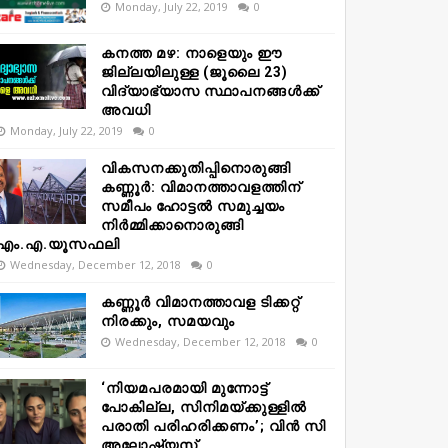
Monday, July 22, 2019
0
കനത്ത മഴ: നാളെയും ഈ
ജില്ലയിലുള്ള (ജൂലൈ 23)
വിദ്യാഭ്യാസ സ്ഥാപനങ്ങൾക്ക്
അവധി
Monday, July 22, 2019
0
വികസനക്കുതിപ്പിനൊരുങ്ങി
കണ്ണൂർ: വിമാനത്താവളത്തിന്
സമീപം ഹോട്ടൽ സമുച്ചയം
നിർമ്മിക്കാനൊരുങ്ങി
എം.എ.യൂസഫലി
Wednesday, December 12, 2018
0
കണ്ണൂർ വിമാനത്താവള ടിക്കറ്റ്
നിരക്കും, സമയവും
Wednesday, December 12, 2018
0
‘നിയമപരമായി മുന്നോട്ട്
പോകില്ല, സിനിമയ്ക്കുള്ളിൽ
പരാതി പരിഹരിക്കണം’; വിൻ സി
അലോഷ്യസ്