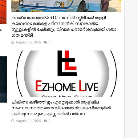
കാശ് വേണ്ടാത്ത KSRTC ബസിൽ സ്ത്രീകൾ തള്ളി
കയറുന്നു; മക്കളെ ഫീസ് നൽകി സ്വകാര്യ
ം
സ്കൂളുകളിൽ ചേർക്കും; വിവാദ പരാമർശവുമായി ഗതാ​
ഗത മന്ത്രി
August 04, 2026
0
ചികിത്സ കഴിഞ്ഞിട്ടും ഏറ്റെടുക്കാൻ ആളില്ല;
സംസ്ഥാനത്തെ മാനസികാരോഗ്യ കേന്ദ്രങ്ങളിൽ
കഴിയുന്നവരുടെ എണ്ണത്തിൽ വർധന
August 04, 2026
0