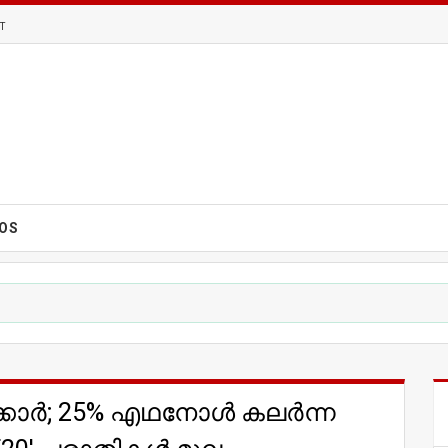
T
EOS
ർക്കാർ; 25% എഥനോൾ കലർന്ന