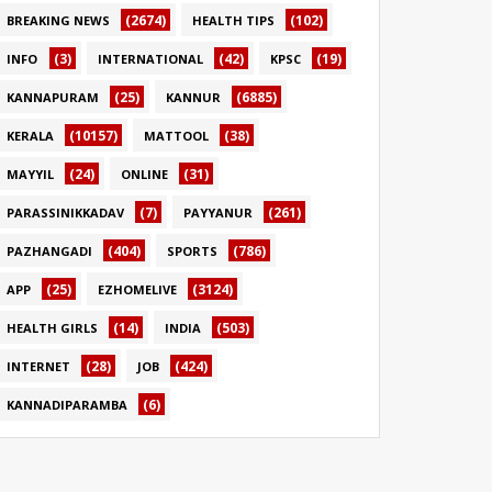
(2674)
(102)
BREAKING NEWS
HEALTH TIPS
(3)
(42)
(19)
INFO
INTERNATIONAL
KPSC
(25)
(6885)
KANNAPURAM
KANNUR
(10157)
(38)
KERALA
MATTOOL
(24)
(31)
MAYYIL
ONLINE
(7)
(261)
PARASSINIKKADAV
PAYYANUR
(404)
(786)
PAZHANGADI
SPORTS
(25)
(3124)
APP
EZHOMELIVE
(14)
(503)
HEALTH GIRLS
INDIA
(28)
(424)
INTERNET
JOB
(6)
KANNADIPARAMBA