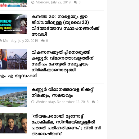
Monday, July 22, 2019
0
കനത്ത മഴ: നാളെയും ഈ
ജില്ലയിലുള്ള (ജൂലൈ 23)
വിദ്യാഭ്യാസ സ്ഥാപനങ്ങൾക്ക്
അവധി
Monday, July 22, 2019
0
വികസനക്കുതിപ്പിനൊരുങ്ങി
കണ്ണൂർ: വിമാനത്താവളത്തിന്
സമീപം ഹോട്ടൽ സമുച്ചയം
നിർമ്മിക്കാനൊരുങ്ങി
എം.എ.യൂസഫലി
കണ്ണൂർ വിമാനത്താവള ടിക്കറ്റ്
നിരക്കും, സമയവും
Wednesday, December 12, 2018
0
‘നിയമപരമായി മുന്നോട്ട്
പോകില്ല, സിനിമയ്ക്കുള്ളിൽ
പരാതി പരിഹരിക്കണം’; വിൻ സി
അലോഷ്യസ്