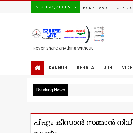
SATURDAY, AUGUST 8.
HOME
ABOUT
CONTAC
Never share anything without
knowing the complete TRUTH..!!!
KANNUR
KERALA
JOB
VID
Breaking News
പിഎം കിസാന്‍ സമ്മാന്‍ ന