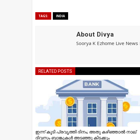
TAGS:
INDIA
About Divya
Soorya K Ezhome Live News R
RELATED POSTS
ഇന്ന് കൂടി പ്രവൃത്തി ദിനം; അതു കഴിഞ്ഞാല്‍ നാല്
ദിവസം ബാങ്കുകള്‍ അടഞ്ഞു കിടക്കും