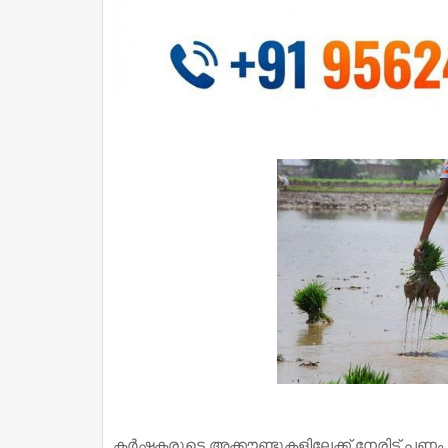
കര്‍ഷകരുടെ അക്കൗണ്ടുകളിലേക്ക് നേരിട്ട് പണം 