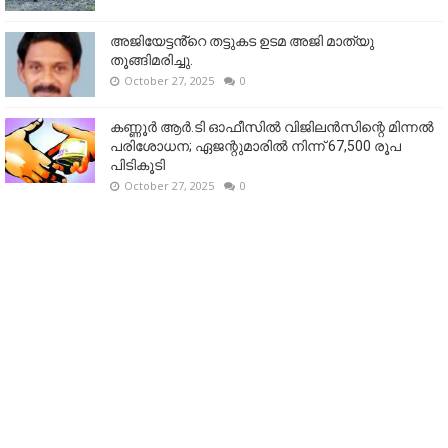
അജിയേട്ടൻ്റെ തട്ടുകട ഉടമ അജി മാത്യു
തൂങ്ങിമരിച്ചു.
October 27, 2025
0
കണ്ണൂര്‍ ആര്‍.ടി ഓഫീസില്‍ വിജിലൻസിന്റെ മിന്നല്‍
പരിശോധന; ഏജന്റുമാരില്‍ നിന്ന് 67,500 രൂപ
പിടികൂടി
October 27, 2025
0