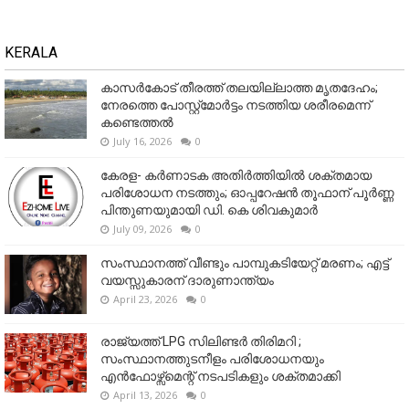
KERALA
കാസർകോട് തീരത്ത് തലയില്ലാത്ത മൃതദേഹം;
നേരത്തെ പോസ്റ്റ്‌മോർട്ടം നടത്തിയ ശരീരമെന്ന്
കണ്ടെത്തൽ
July 16, 2026
0
കേരള- കർണാടക അതിർത്തിയിൽ ശക്തമായ
പരിശോധന നടത്തും; ഓപ്പറേഷൻ തൂഫാന് പൂർണ്ണ
പിന്തുണയുമായി ഡി. കെ ശിവകുമാർ
July 09, 2026
0
സംസ്ഥാനത്ത് വീണ്ടും പാമ്പുകടിയേറ്റ് മരണം; എട്ട്
വയസ്സുകാരന് ദാരുണാന്ത്യം
April 23, 2026
0
രാജ്യത്ത് LPG സിലിണ്ടർ തിരിമറി ;
സംസ്ഥാനത്തുടനീളം പരിശോധനയും
എൻഫോഴ്സ്മെന്റ് നടപടികളും ശക്തമാക്കി
April 13, 2026
0