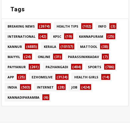
Tags
(2674)
(102)
(3)
BREAKING NEWS
HEALTH TIPS
INFO
(42)
(19)
(25)
INTERNATIONAL
KPSC
KANNAPURAM
(6885)
(10157)
(38)
KANNUR
KERALA
MATTOOL
(24)
(31)
(7)
MAYYIL
ONLINE
PARASSINIKKADAV
(261)
(404)
(786)
PAYYANUR
PAZHANGADI
SPORTS
(25)
(3124)
(14)
APP
EZHOMELIVE
HEALTH GIRLS
(503)
(28)
(424)
INDIA
INTERNET
JOB
(6)
KANNADIPARAMBA