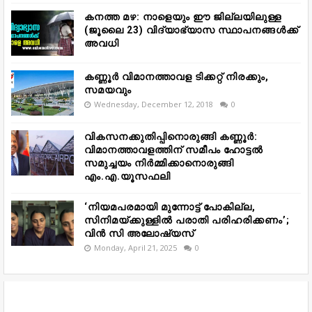
കനത്ത മഴ: നാളെയും ഈ ജില്ലയിലുള്ള
(ജൂലൈ 23) വിദ്യാഭ്യാസ സ്ഥാപനങ്ങൾക്ക്
അവധി
കണ്ണൂർ വിമാനത്താവള ടിക്കറ്റ് നിരക്കും,
സമയവും
Wednesday, December 12, 2018
0
വികസനക്കുതിപ്പിനൊരുങ്ങി കണ്ണൂർ:
വിമാനത്താവളത്തിന് സമീപം ഹോട്ടൽ
സമുച്ചയം നിർമ്മിക്കാനൊരുങ്ങി
എം.എ.യൂസഫലി
‘നിയമപരമായി മുന്നോട്ട് പോകില്ല,
സിനിമയ്ക്കുള്ളിൽ പരാതി പരിഹരിക്കണം’;
വിൻ സി അലോഷ്യസ്
Monday, April 21, 2025
0