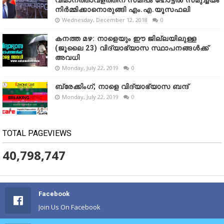
വിമാനത്താവളത്തിന് സമീപം ഹോട്ടൽ സമുച്ചയം
നിർമ്മിക്കാനൊരുങ്ങി എം.എ.യൂസഫലി
Wednesday, December 12, 2018
0
കനത്ത മഴ: നാളെയും ഈ ജില്ലയിലുള്ള
(ജൂലൈ 23) വിദ്യാഭ്യാസ സ്ഥാപനങ്ങൾക്ക്
അവധി
Monday, July 22, 2019
0
ബ്രേക്കിംഗ്; നാളെ വിദ്യാഭ്യാസ ബന്ദ്
Monday, July 22, 2019
0
TOTAL PAGEVIEWS
40,798,747
Facebook
Join Us On Facebook