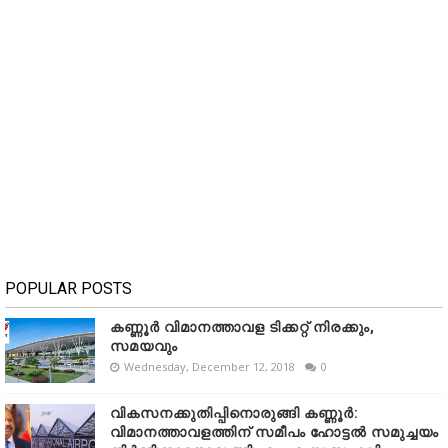
POPULAR POSTS
കണ്ണൂർ വിമാനത്താവള ടിക്കറ്റ് നിരക്കും,
സമയവും
Wednesday, December 12, 2018
0
വികസനക്കുതിപ്പിനൊരുങ്ങി കണ്ണൂർ:
വിമാനത്താവളത്തിന് സമീപം ഹോട്ടൽ സമുച്ചയം