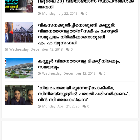
(ജൂലൈ 23) വിദ്യാഭ്യാസ സ്ഥാപനങ്ങൾക്ക്
അവധി
Monday, July 22, 2019
0
വികസനക്കുതിപ്പിനൊരുങ്ങി കണ്ണൂർ:
വിമാനത്താവളത്തിന് സമീപം ഹോട്ടൽ
സമുച്ചയം നിർമ്മിക്കാനൊരുങ്ങി
എം.എ.യൂസഫലി
Wednesday, December 12, 2018
0
കണ്ണൂർ വിമാനത്താവള ടിക്കറ്റ് നിരക്കും,
സമയവും
Wednesday, December 12, 2018
0
‘നിയമപരമായി മുന്നോട്ട് പോകില്ല,
സിനിമയ്ക്കുള്ളിൽ പരാതി പരിഹരിക്കണം’;
വിൻ സി അലോഷ്യസ്
Monday, April 21, 2025
0