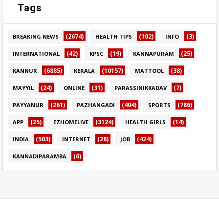
Tags
(2674)
(102)
(3)
BREAKING NEWS
HEALTH TIPS
INFO
(42)
(19)
(25)
INTERNATIONAL
KPSC
KANNAPURAM
(6885)
(10157)
(38)
KANNUR
KERALA
MATTOOL
(24)
(31)
(7)
MAYYIL
ONLINE
PARASSINIKKADAV
(261)
(404)
(786)
PAYYANUR
PAZHANGADI
SPORTS
(25)
(3124)
(14)
APP
EZHOMELIVE
HEALTH GIRLS
(503)
(28)
(424)
INDIA
INTERNET
JOB
(6)
KANNADIPARAMBA