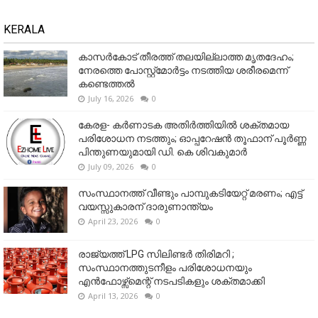
KERALA
കാസർകോട് തീരത്ത് തലയില്ലാത്ത മൃതദേഹം;
നേരത്തെ പോസ്റ്റ്‌മോർട്ടം നടത്തിയ ശരീരമെന്ന്
കണ്ടെത്തൽ
July 16, 2026
0
കേരള- കർണാടക അതിർത്തിയിൽ ശക്തമായ
പരിശോധന നടത്തും; ഓപ്പറേഷൻ തൂഫാന് പൂർണ്ണ
പിന്തുണയുമായി ഡി. കെ ശിവകുമാർ
July 09, 2026
0
സംസ്ഥാനത്ത് വീണ്ടും പാമ്പുകടിയേറ്റ് മരണം; എട്ട്
വയസ്സുകാരന് ദാരുണാന്ത്യം
April 23, 2026
0
രാജ്യത്ത് LPG സിലിണ്ടർ തിരിമറി ;
സംസ്ഥാനത്തുടനീളം പരിശോധനയും
എൻഫോഴ്സ്മെന്റ് നടപടികളും ശക്തമാക്കി
April 13, 2026
0