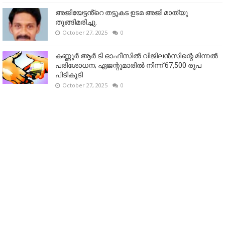
അജിയേട്ടൻ്റെ തട്ടുകട ഉടമ അജി മാത്യു
തൂങ്ങിമരിച്ചു.
October 27, 2025
0
കണ്ണൂര്‍ ആര്‍.ടി ഓഫീസില്‍ വിജിലൻസിന്റെ മിന്നല്‍
പരിശോധന; ഏജന്റുമാരില്‍ നിന്ന് 67,500 രൂപ
പിടികൂടി
October 27, 2025
0