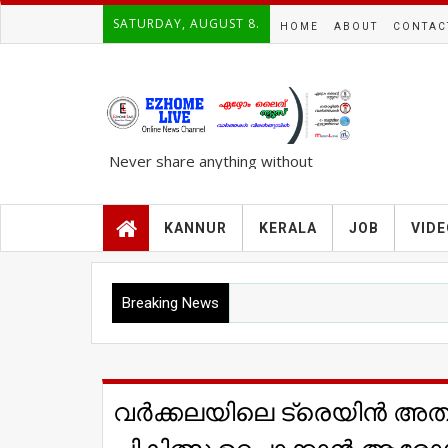
SATURDAY, AUGUST 8.
HOME
ABOUT
CONTAC
Never share anything without
knowing the complete TRUTH..!!!
KANNUR
KERALA
JOB
VID
Breaking News
വർക്കലയിലെ ട്രെയിൻ അതിക്