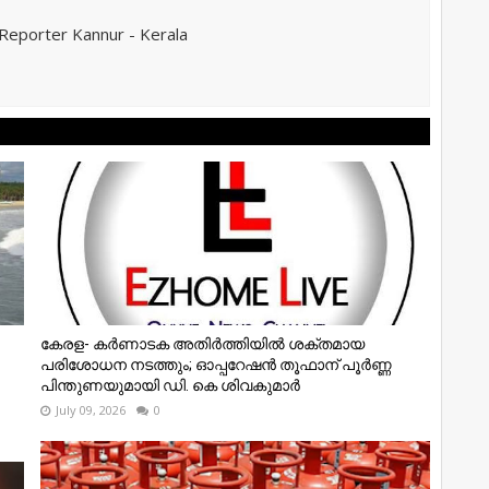
eporter Kannur - Kerala
കേരള- കർണാടക അതിർത്തിയിൽ ശക്തമായ
പരിശോധന നടത്തും; ഓപ്പറേഷൻ തൂഫാന് പൂർണ്ണ
പിന്തുണയുമായി ഡി. കെ ശിവകുമാർ
July 09, 2026
0