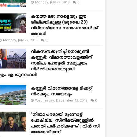
Monday, July 22, 2019
0
കനത്ത മഴ: നാളെയും ഈ
ജില്ലയിലുള്ള (ജൂലൈ 23)
വിദ്യാഭ്യാസ സ്ഥാപനങ്ങൾക്ക്
അവധി
Monday, July 22, 2019
0
വികസനക്കുതിപ്പിനൊരുങ്ങി
കണ്ണൂർ: വിമാനത്താവളത്തിന്
സമീപം ഹോട്ടൽ സമുച്ചയം
നിർമ്മിക്കാനൊരുങ്ങി
എം.എ.യൂസഫലി
കണ്ണൂർ വിമാനത്താവള ടിക്കറ്റ്
നിരക്കും, സമയവും
Wednesday, December 12, 2018
0
‘നിയമപരമായി മുന്നോട്ട്
പോകില്ല, സിനിമയ്ക്കുള്ളിൽ
പരാതി പരിഹരിക്കണം’; വിൻ സി
അലോഷ്യസ്