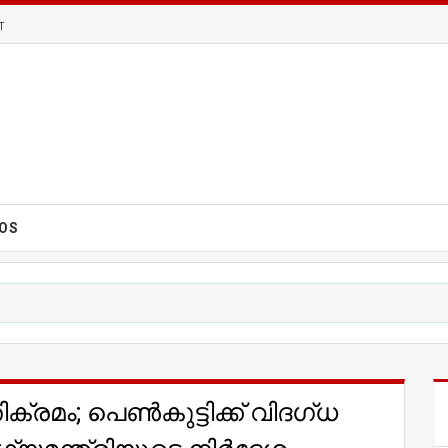
T
EOS
രമം; പെൺകുട്ടിക്ക് വിദഗ്ധ