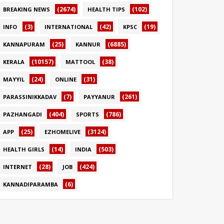
(2674)
(102)
BREAKING NEWS
HEALTH TIPS
(3)
(42)
(19)
INFO
INTERNATIONAL
KPSC
(25)
(6885)
KANNAPURAM
KANNUR
(10157)
(38)
KERALA
MATTOOL
(24)
(31)
MAYYIL
ONLINE
(7)
(261)
PARASSINIKKADAV
PAYYANUR
(404)
(786)
PAZHANGADI
SPORTS
(25)
(3124)
APP
EZHOMELIVE
(14)
(503)
HEALTH GIRLS
INDIA
(28)
(424)
INTERNET
JOB
(6)
KANNADIPARAMBA