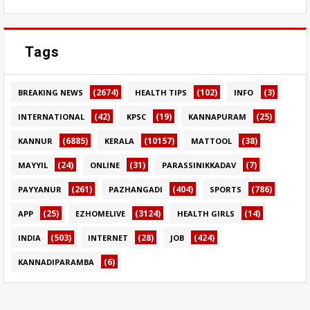
Tags
(2674)
(102)
(3)
BREAKING NEWS
HEALTH TIPS
INFO
(42)
(19)
(25)
INTERNATIONAL
KPSC
KANNAPURAM
(6885)
(10157)
(38)
KANNUR
KERALA
MATTOOL
(24)
(31)
(7)
MAYYIL
ONLINE
PARASSINIKKADAV
(261)
(404)
(786)
PAYYANUR
PAZHANGADI
SPORTS
(25)
(3124)
(14)
APP
EZHOMELIVE
HEALTH GIRLS
(503)
(28)
(424)
INDIA
INTERNET
JOB
(6)
KANNADIPARAMBA