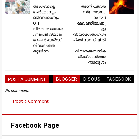
അംഗങ്ങളെ
അഗ്നിപർവത
ചേർക്കാനും
സ്‌ഫോടനം:
ഒഴിവാക്കാനും
ഗൾഫ്
OTP
മേഖലയിലേക്കു
നിർബന്ധമാക്കും
ള്ള
; നടപടി വ്യാജ
വ്യോമഗതാഗതം
റേഷൻ കാർഡ്
പ്രതിസന്ധിയിൽ
വിവാദത്തെ
;
തുടർന്ന്
വിമാനക്കമ്പനിക
ൾക്ക് ജാഗ്രതാ
നിർദ്ദേശം
BLOGGER
DISQUS
FACEBOOK
POST A COMMENT
No comments
Post a Comment
Facebook Page