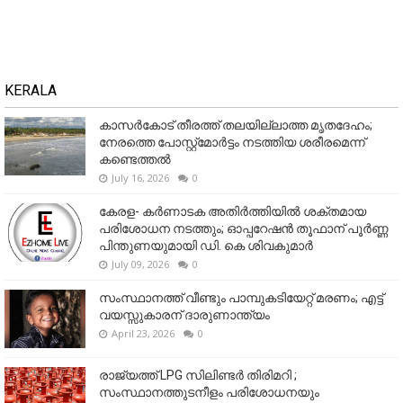
KERALA
കാസർകോട് തീരത്ത് തലയില്ലാത്ത മൃതദേഹം;
നേരത്തെ പോസ്റ്റ്‌മോർട്ടം നടത്തിയ ശരീരമെന്ന്
കണ്ടെത്തൽ
July 16, 2026
0
കേരള- കർണാടക അതിർത്തിയിൽ ശക്തമായ
പരിശോധന നടത്തും; ഓപ്പറേഷൻ തൂഫാന് പൂർണ്ണ
പിന്തുണയുമായി ഡി. കെ ശിവകുമാർ
July 09, 2026
0
സംസ്ഥാനത്ത് വീണ്ടും പാമ്പുകടിയേറ്റ് മരണം; എട്ട്
വയസ്സുകാരന് ദാരുണാന്ത്യം
April 23, 2026
0
രാജ്യത്ത് LPG സിലിണ്ടർ തിരിമറി ;
സംസ്ഥാനത്തുടനീളം പരിശോധനയും