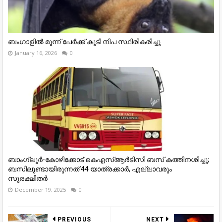
ബംഗാളില്‍ മൂന്ന് പേര്‍ക്ക് കൂടി നിപ സ്ഥിരീകരിച്ചു
January 16, 2026
0
ബാംഗ്ലൂർ-കോഴിക്കോട് കെഎസ്ആർടിസി ബസ് കത്തിനശിച്ചു;
ബസിലുണ്ടായിരുന്നത് 44 യാത്രക്കാർ, എല്ലാവരും
സുരക്ഷിതർ
December 19, 2025
0
PREVIOUS
NEXT