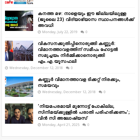
കനത്ത മഴ: നാളെയും ഈ ജില്ലയിലുള്ള
(ജൂലൈ 23) വിദ്യാഭ്യാസ സ്ഥാപനങ്ങൾക്ക്
അവധി
Monday, July 22, 2019
0
വികസനക്കുതിപ്പിനൊരുങ്ങി കണ്ണൂർ:
വിമാനത്താവളത്തിന് സമീപം ഹോട്ടൽ
സമുച്ചയം നിർമ്മിക്കാനൊരുങ്ങി
എം.എ.യൂസഫലി
Wednesday, December 12, 2018
0
കണ്ണൂർ വിമാനത്താവള ടിക്കറ്റ് നിരക്കും,
സമയവും
Wednesday, December 12, 2018
0
‘നിയമപരമായി മുന്നോട്ട് പോകില്ല,
സിനിമയ്ക്കുള്ളിൽ പരാതി പരിഹരിക്കണം’;
വിൻ സി അലോഷ്യസ്
Monday, April 21, 2025
0