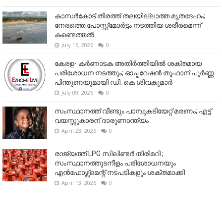
കാസർകോട് തീരത്ത് തലയില്ലാത്ത മൃതദേഹം;
നേരത്തെ പോസ്റ്റ്‌മോർട്ടം നടത്തിയ ശരീരമെന്ന്
കണ്ടെത്തൽ
July 16, 2026
0
കേരള- കർണാടക അതിർത്തിയിൽ ശക്തമായ
പരിശോധന നടത്തും; ഓപ്പറേഷൻ തൂഫാന് പൂർണ്ണ
പിന്തുണയുമായി ഡി. കെ ശിവകുമാർ
July 09, 2026
0
സംസ്ഥാനത്ത് വീണ്ടും പാമ്പുകടിയേറ്റ് മരണം; എട്ട്
വയസ്സുകാരന് ദാരുണാന്ത്യം
April 23, 2026
0
രാജ്യത്ത് LPG സിലിണ്ടർ തിരിമറി ;
സംസ്ഥാനത്തുടനീളം പരിശോധനയും
എൻഫോഴ്സ്മെന്റ് നടപടികളും ശക്തമാക്കി
April 13, 2026
0