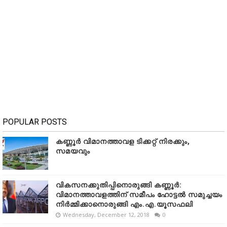
POPULAR POSTS
കണ്ണൂർ വിമാനത്താവള ടിക്കറ്റ് നിരക്കും,
സമയവും
വികസനക്കുതിപ്പിനൊരുങ്ങി കണ്ണൂർ:
വിമാനത്താവളത്തിന് സമീപം ഹോട്ടൽ സമുച്ചയം
നിർമ്മിക്കാനൊരുങ്ങി എം.എ.യൂസഫലി
Wednesday, December 12, 2018
0