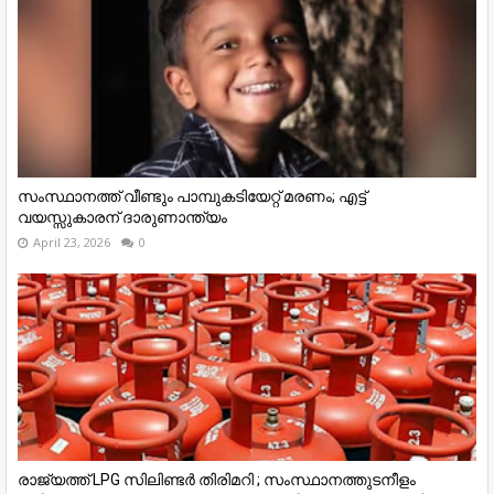
സംസ്ഥാനത്ത് വീണ്ടും പാമ്പുകടിയേറ്റ് മരണം; എട്ട്
വയസ്സുകാരന് ദാരുണാന്ത്യം
April 23, 2026
0
രാജ്യത്ത് LPG സിലിണ്ടർ തിരിമറി ; സംസ്ഥാനത്തുടനീളം