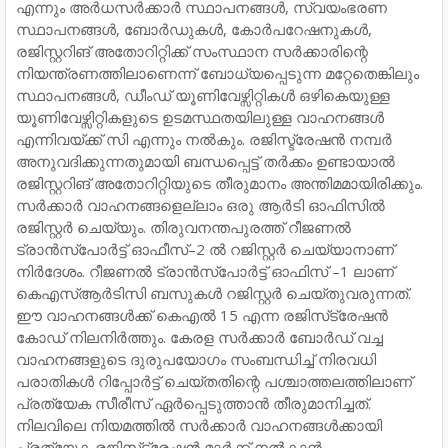
എന്നും അർധസർക്കാർ സ്ഥാപനങ്ങൾ, സ്വയംഭരണ
സ്ഥാപനങ്ങൾ, ബോർഡുകൾ, കോർപറേഷനുകൾ,
രജിസ്റ്ററിങ്‌ അതോറിറ്റിക്ക് സംസ്ഥാന സർക്കാരിന്റെ
നിയന്ത്രണത്തിലാണെന്ന് ബോധ്യപ്പെടുന്ന മറ്റേതെങ്കിലും
സ്ഥാപനങ്ങൾ, ഡീംഡ് യൂണിവേഴ്സിറ്റികൾ ഒഴികെയുള്ള
യൂണിവേഴ്സിറ്റികളുടെ ഉടമസ്ഥതയിലുള്ള വാഹനങ്ങൾ
എന്നിവയ്ക്ക്‌ സി എന്നും നൽകും. രജിസ്ട്രേഷൻ നമ്പർ
അനുവദിക്കുന്നതുമായി ബന്ധപ്പെട്ട് തർക്കം ഉണ്ടായാൽ
രജിസ്റ്ററിങ്‌ അതോറിറ്റിയുടെ തീരുമാനം അന്തിമമായിരിക്കും.
സർക്കാർ വാഹനങ്ങളെല്ലാം ഒരു ആർടി ഓഫിസിൽ
രജിസ്റ്റർ ചെയ്യും. തിരുവനന്തപുരത്ത് റീജണൽ
ട്രാൻസ്പോർട്ട് ഓഫീസ്–2 ൽ റജിസ്റ്റർ ചെയ്യാനാണ്‌
നിർദേശം. റീജണൽ ട്രാൻസ്പോർട്ട് ഓഫിസ് –1 ലാണ്
കെഎസ്ആർടിസി ബസുകൾ റജിസ്റ്റർ ചെയ്തുവരുന്നത്‌.
ഇ‍ൗ വാഹനങ്ങൾക്ക്‌ കെഎൽ 15 എന്ന രജിസ്‌ട്രേഷൻ
കോഡ് നിലനിർത്തും. കേരള സർക്കാർ ബോർഡ് വച്ച
വാഹനങ്ങളുടെ ദുരുപയോഗം സംബന്ധിച്ച് നിരവധി
പരാതികൾ റിപ്പോർട്ട് ചെയ്തതിന്റെ പശ്ചാത്തലത്തിലാണ്
പ്രത്യേക സീരീസ് ഏർപ്പെടുത്താൻ തീരുമാനിച്ചത്.
നിലവിലെ നിയമത്തിൽ സർക്കാർ വാഹനങ്ങൾക്കായി
പ്രത്യേക രജിസ്‌ട്രേഷൻ മാർക്ക് നൽകാൻ