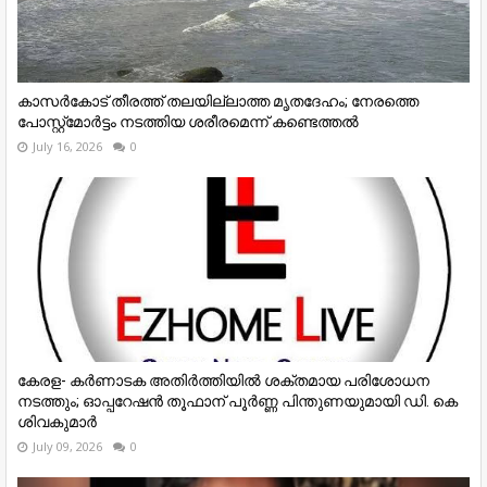
കാസർകോട് തീരത്ത് തലയില്ലാത്ത മൃതദേഹം; നേരത്തെ
പോസ്റ്റ്‌മോർട്ടം നടത്തിയ ശരീരമെന്ന് കണ്ടെത്തൽ
July 16, 2026
0
കേരള- കർണാടക അതിർത്തിയിൽ ശക്തമായ പരിശോധന
നടത്തും; ഓപ്പറേഷൻ തൂഫാന് പൂർണ്ണ പിന്തുണയുമായി ഡി. കെ
ശിവകുമാർ
July 09, 2026
0