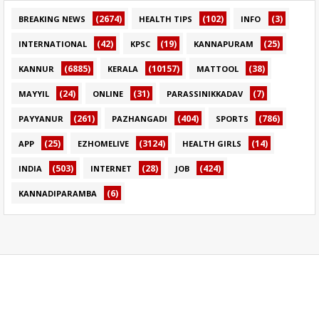
(2674)
(102)
(3)
BREAKING NEWS
HEALTH TIPS
INFO
(42)
(19)
(25)
INTERNATIONAL
KPSC
KANNAPURAM
(6885)
(10157)
(38)
KANNUR
KERALA
MATTOOL
(24)
(31)
(7)
MAYYIL
ONLINE
PARASSINIKKADAV
(261)
(404)
(786)
PAYYANUR
PAZHANGADI
SPORTS
(25)
(3124)
(14)
APP
EZHOMELIVE
HEALTH GIRLS
(503)
(28)
(424)
INDIA
INTERNET
JOB
(6)
KANNADIPARAMBA