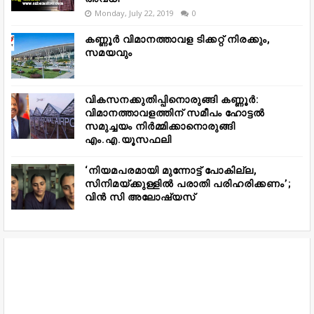
Monday, July 22, 2019
0
കണ്ണൂർ വിമാനത്താവള ടിക്കറ്റ് നിരക്കും,
സമയവും
വികസനക്കുതിപ്പിനൊരുങ്ങി കണ്ണൂർ:
വിമാനത്താവളത്തിന് സമീപം ഹോട്ടൽ
സമുച്ചയം നിർമ്മിക്കാനൊരുങ്ങി
എം.എ.യൂസഫലി
‘നിയമപരമായി മുന്നോട്ട് പോകില്ല,
സിനിമയ്ക്കുള്ളിൽ പരാതി പരിഹരിക്കണം’;
വിൻ സി അലോഷ്യസ്