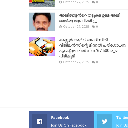
October 27, 2025
0
അജിയേട്ടൻ്റെ തട്ടുകട ഉടമ അജി
മാത്യു തൂങ്ങിമരിച്ചു.
October 27, 2025
0
കണ്ണൂര്‍ ആര്‍.ടി ഓഫീസില്‍
വിജിലൻസിന്റെ മിന്നല്‍ പരിശോധന;
ഏജന്റുമാരില്‍ നിന്ന് 67,500 രൂപ
പിടികൂടി
October 27, 2025
0
Facebook
Twitte
Join Us On Facebook
Join U