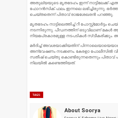
അതുല്യയുടെ മൃതദേഹം ഇന്ന് നാട്ടിലേക്ക് എത
ഫോറൻസിക് ഫലം ഇന്നലെ ലഭിച്ചിരുന്നു. ഭർ
ചെയ്തതെന്ന് പിതാവ് രാജശേഖരൻ പറഞ്ഞു.
മൃതദേഹം നാട്ടിലെത്തിച്ച് റീ പോസ്റ്റ്‌മോർട്ടം 
നടന്നിരുന്നു. പീഡനത്തിന് ഒടുവിലാണ് മകൾ 
നിയമപ്രകാരമുള്ള നടപടികൾ സ്വീകരിക്കും. 
മർദിച്ച് അവശയാക്കിയതിന് പിന്നാലെയായെ
അന്വേഷണം നടക്കണം. കേരളാ പോലീസിൽ വിശ്വ
സതീഷ് ചെയ്തു കൊണ്ടിരുന്നതെന്നും പിതാവ്
നിലയിൽ കണ്ടെത്തിയത്.
TAGS:
About Soorya
Soorya K Ezhome Live News R