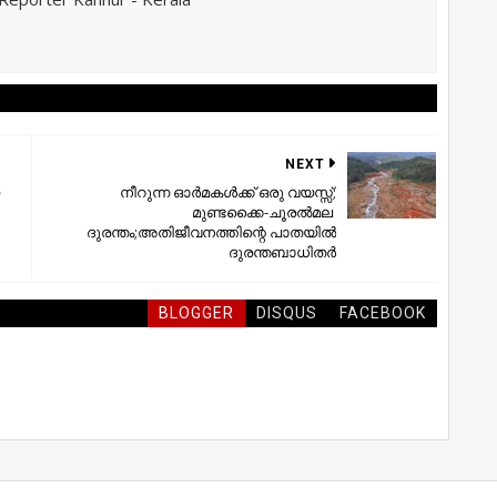
NEXT
നീറുന്ന ഓർമകൾക്ക് ഒരു വയസ്സ്;
മുണ്ടക്കൈ-ചൂരൽമല ​
ദുരന്തം;അതിജീവനത്തിന്റെ പാതയിൽ
ദുരന്തബാധിതർ
BLOGGER
DISQUS
FACEBOOK