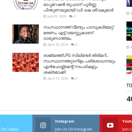
ഓപ്പറേഷൻ തൂഫാന് പൂർണ്ണ
പിന്തുണയുമായി ഡി. കെ ശിവകുമാർ
July 09, 2026
0
സംസ്ഥാനത്ത് വീണ്ടും പാമ്പുകടിയേറ്റ്
മരണം; എട്ട് വയസ്സുകാരന്
ദാരുണാന്ത്യം
April 23, 2026
0
രാജ്യത്ത് LPG സിലിണ്ടർ തിരിമറി ;
സംസ്ഥാനത്തുടനീളം പരിശോധനയും
എൻഫോഴ്സ്മെന്റ് നടപടികളും
ശക്തമാക്കി
April 13, 2026
0
TO
4
r
Instagram
Yout
s On Twitter
Join Us On Instagram
Join 