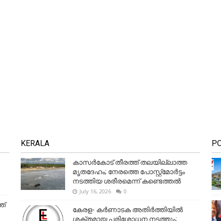
KERALA
P
കാസർകോട് തീരത്ത് തലയില്ലാത്ത
മൃതദേഹം; നേരത്തെ പോസ്റ്റ്‌മോർട്ടം
നടത്തിയ ശരീരമെന്ന് കണ്ടെത്തൽ
July 16, 2026
0
ത്
കേരള- കർണാടക അതിർത്തിയിൽ
ശക്തമായ പരിശോധന നടത്തും;