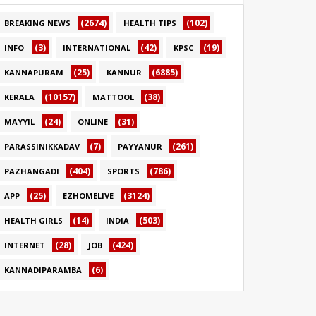
(2674)
(102)
BREAKING NEWS
HEALTH TIPS
(3)
(42)
(19)
INFO
INTERNATIONAL
KPSC
(25)
(6885)
KANNAPURAM
KANNUR
(10157)
(38)
KERALA
MATTOOL
(24)
(31)
MAYYIL
ONLINE
(7)
(261)
PARASSINIKKADAV
PAYYANUR
(404)
(786)
PAZHANGADI
SPORTS
(25)
(3124)
APP
EZHOMELIVE
(14)
(503)
HEALTH GIRLS
INDIA
(28)
(424)
INTERNET
JOB
(6)
KANNADIPARAMBA