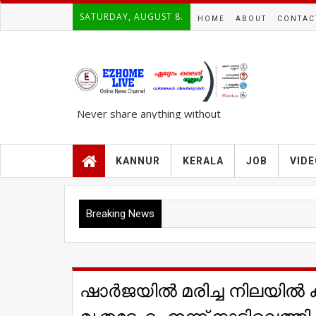
SATURDAY, AUGUST 8.
HOME
ABOUT
CONTAC
Never share anything without
knowing the complete TRUTH..!!!
KANNUR
KERALA
JOB
VID
Breaking News
ഷാർജയിൽ മരിച്ച നിലയിൽ