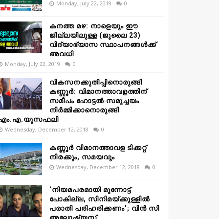
Monday, July 22, 2019
0
കനത്ത മഴ: നാളെയും ഈ
ജില്ലയിലുള്ള (ജൂലൈ 23)
വിദ്യാഭ്യാസ സ്ഥാപനങ്ങൾക്ക്
അവധി
Monday, July 22, 2019
0
വികസനക്കുതിപ്പിനൊരുങ്ങി
കണ്ണൂർ: വിമാനത്താവളത്തിന്
സമീപം ഹോട്ടൽ സമുച്ചയം
നിർമ്മിക്കാനൊരുങ്ങി
എം.എ.യൂസഫലി
Wednesday, December 12, 2018
0
കണ്ണൂർ വിമാനത്താവള ടിക്കറ്റ്
നിരക്കും, സമയവും
Wednesday, December 12, 2018
0
‘നിയമപരമായി മുന്നോട്ട്
പോകില്ല, സിനിമയ്ക്കുള്ളിൽ
പരാതി പരിഹരിക്കണം’; വിൻ സി
അലോഷ്യസ്